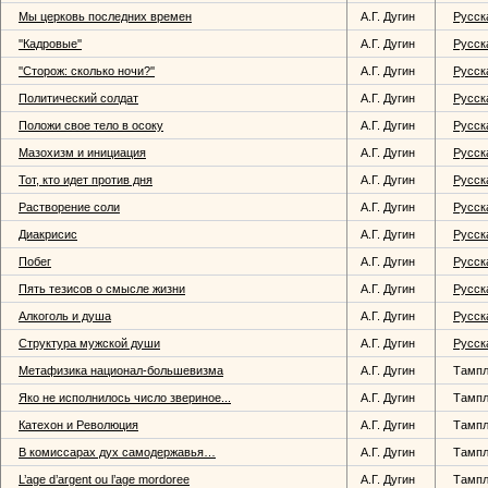
Мы церковь последних времен
А.Г. Дугин
Русск
''Кадровые''
А.Г. Дугин
Русск
''Сторож: сколько ночи?''
А.Г. Дугин
Русск
Политический солдат
А.Г. Дугин
Русск
Положи свое тело в осоку
А.Г. Дугин
Русск
Мазохизм и инициация
А.Г. Дугин
Русск
Тот, кто идет против дня
А.Г. Дугин
Русск
Растворение соли
А.Г. Дугин
Русск
Диакрисис
А.Г. Дугин
Русск
Побег
А.Г. Дугин
Русск
Пять тезисов о смысле жизни
А.Г. Дугин
Русск
Алкоголь и душа
А.Г. Дугин
Русск
Структура мужской души
А.Г. Дугин
Русск
Метафизика национал-большевизма
А.Г. Дугин
Тампл
Яко не исполнилось число звериное...
А.Г. Дугин
Тампл
Катехон и Революция
А.Г. Дугин
Тампл
В комиссарах дух самодержавья…
А.Г. Дугин
Тампл
L’age d’argent ou l’age mordoree
А.Г. Дугин
Тампл