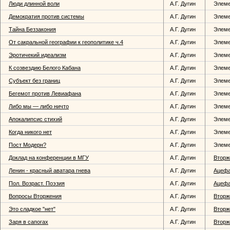
Люди длинной воли
А.Г. Дугин
Элем
Демократия против системы
А.Г. Дугин
Элем
Тайна Беззакония
А.Г. Дугин
Элем
От сакральной географии к геополитике ч.4
А.Г. Дугин
Элем
Эротичекий идеализм
А.Г. Дугин
Элем
К созвездию Белого Кабана
А.Г. Дугин
Элем
Субъект без границ
А.Г. Дугин
Элем
Бегемот против Левиафана
А.Г. Дугин
Элем
Либо мы — либо ничто
А.Г. Дугин
Элем
Апокалипсис стихий
А.Г. Дугин
Элем
Когда никого нет
А.Г. Дугин
Элем
Пост Модерн?
А.Г. Дугин
Элем
Доклад на конференции в МГУ
А.Г. Дугин
Вторж
Ленин - красный аватара гнева
А.Г. Дугин
Ацеф
Пол. Возраст. Поэзия
А.Г. Дугин
Ацеф
Вопросы Вторжения
А.Г. Дугин
Вторж
Это сладкое "нет"
А.Г. Дугин
Вторж
Заря в сапогах
А.Г. Дугин
Вторж