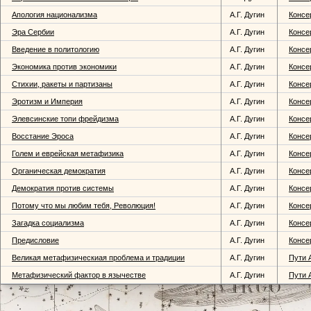
Апология национализма
А.Г. Дугин
Консе
Эра Сербии
А.Г. Дугин
Консе
Введение в политологию
А.Г. Дугин
Консе
Экономика против экономики
А.Г. Дугин
Консе
Стихии, ракеты и партизаны
А.Г. Дугин
Консе
Эротизм и Империя
А.Г. Дугин
Консе
Элевсинские топи фрейдизма
А.Г. Дугин
Консе
Восстание Эроса
А.Г. Дугин
Консе
Голем и еврейская метафизика
А.Г. Дугин
Консе
Органическая демократия
А.Г. Дугин
Консе
Демократия против системы
А.Г. Дугин
Консе
Потому что мы любим тебя, Революция!
А.Г. Дугин
Консе
Загадка социализма
А.Г. Дугин
Консе
Предисловие
А.Г. Дугин
Консе
Великая метафизическиая проблема и традиции
А.Г. Дугин
Пути 
Метафизический фактор в язычестве
А.Г. Дугин
Пути 