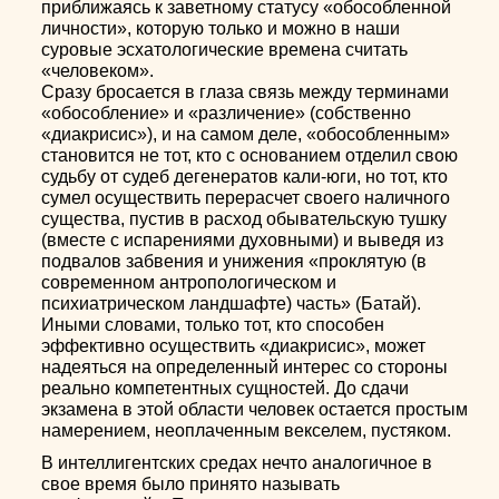
приближаясь к заветному статусу «обособленной
личности», которую только и можно в наши
суровые эсхатологические времена считать
«человеком».
Сразу бросается в глаза связь между терминами
«обособление» и «различение» (собственно
«диакрисис»), и на самом деле, «обособленным»
становится не тот, кто с основанием отделил свою
судьбу от судеб дегенератов кали-юги, но тот, кто
сумел осуществить перерасчет своего наличного
существа, пустив в расход обывательскую тушку
(вместе с испарениями духовными) и выведя из
подвалов забвения и унижения «проклятую (в
современном антропологическом и
психиатрическом ландшафте) часть» (Батай).
Иными словами, только тот, кто способен
эффективно осуществить «диакрисис», может
надеяться на определенный интерес со стороны
реально компетентных сущностей. До сдачи
экзамена в этой области человек остается простым
намерением, неоплаченным векселем, пустяком.
В интеллигентских средах нечто аналогичное в
свое время было принято называть