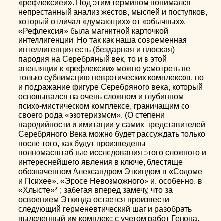
«рефлексией». Под этим термином понимался
непрестанный анализ жестов, мыслей и поступков,
который отличал «думающих» от «обычных».
«Рефлексия» была магнитной карточкой
интеллигенции. Но так как наша современная
интеллигенция есть (бездарная и плоская)
пародия на Серебряный век, то и в этой
апелляции к «рефлексии» можно усмотреть не
только сублимацию невротических комплексов, но
и подражание фигуре Серебряного века, который
основывался на очень сложном и глубинном
психо-мистическом комплексе, граничащим со
своего рода «эзотеризмом». (О степени
пародийности и имитации у самих представителей
Серебряного Века можно будет рассуждать только
после того, как будут произведены
полномасштабные исследования этого сложного и
интереснейшего явления в ключе, блестяще
обозначенном Александром Эткиндом в «Содоме
и Психее», «Эросе Невозможного» и, особенно, в
«Хлысте»* ; забегая вперед замечу, что за
освоением Эткинда остается произвести
следующий герменевтический шаг и разобрать
выделенный им комплекс с учетом работ Генона,