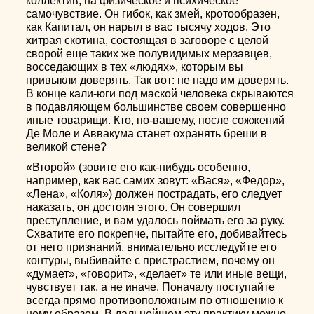
коллектив, на физическое и психическое
самочувствие. Он гибок, как змей, кротообразен,
как Капитал, он нарыл в вас тысячу ходов. Это
хитрая скотина, состоящая в заговоре с целой
сворой еще таких же полувидимых мерзавцев,
восседающих в тех «людях», которым вы
привыкли доверять. Так вот: не надо им доверять.
В конце кали-юги под маской человека скрываются
в подавляющем большинстве своем совершенно
иные товарищи. Кто, по-вашему, после сожжений
Де Моле и Аввакума станет охранять бреши в
великой стене?
«Второй» (зовите его как-нибудь особенно,
например, как вас самих зовут: «Вася», «Федор»,
«Лена», «Коля») должен пострадать, его следует
наказать, он достоин этого. Он совершил
преступление, и вам удалось поймать его за руку.
Схватите его покрепче, пытайте его, добивайтесь
от него признаний, внимательно исследуйте его
контуры, выбивайте с пристрастием, почему он
«думает», «говорит», «делает» те или иные вещи,
чувствует так, а не иначе. Поначалу поступайте
всегда прямо противоположным по отношению к
нему образом. В дальнейшем эту практику можно