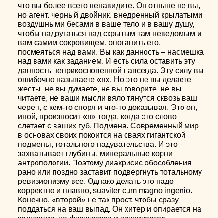
что вы более всего ненавидите. Он отныне не вы,
но агент, черный двойник, внедренный крылатыми
воздушными бесами в ваше тело и в вашу душу,
чтобы надругаться над скрытым там неведомым и
вам самим сокровищем, опоганить его,
посмеяться над вами. Вы как данность – насмешка
над вами как заданием. И есть сила оставить эту
данность неприкосновенной навсегда. Эту силу вы
ошибочно называете «я». Но это не вы делаете
жесты, не вы думаете, не вы говорите, не вы
читаете, не ваши мысли вяло тянутся сквозь ваш
череп, с кем-то споря и что-то доказывая. Это он,
иной, произносит «я» тогда, когда это слово
слетает с ваших губ. Подмена. Современный мир
в основах своих покоится на сваях гигантской
подмены, тотального надувательства. И это
захватывает глубины, минеральные корни
антропологии. Поэтому диакрисис обособления
рано или поздно заставит подвергнуть тотальному
ревизионизму все. Однако делать это надо
корректно и плавно, suaviter cum magno ingenio.
Конечно, «второй» не так прост, чтобы сразу
поддаться на ваш выпад. Он хитер и опирается на