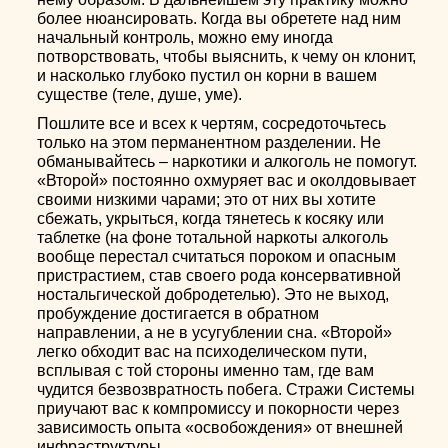
более нюансировать. Когда вы обретете над ним
начальный контроль, можно ему иногда
потворствовать, чтобы выяснить, к чему он клонит,
и насколько глубоко пустил он корни в вашем
существе (теле, душе, уме).
Пошлите все и всех к чертям, сосредоточьтесь
только на этом перманентном разделении. Не
обманывайтесь – наркотики и алкоголь не помогут.
«Второй» постоянно охмуряет вас и околдовывает
своими низкими чарами; это от них вы хотите
сбежать, укрыться, когда тянетесь к косяку или
таблетке (на фоне тотальной наркоты алкоголь
вообще перестал считаться пороком и опасным
пристрастием, став своего рода консервативной
ностальгической добродетелью). Это не выход,
пробуждение достигается в обратном
направлении, а не в усугублении сна. «Второй»
легко обходит вас на психоделическом пути,
всплывая с той стороны именно там, где вам
чудится безвозвратность побега. Стражи Системы
приучают вас к компромиссу и покорности через
зависимость опыта «освобождения» от внешней
инфраструктуры.