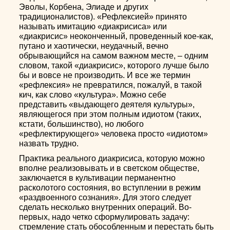
Эволы, Корбена, Элиаде и других
традиционалистов). «Рефлексией» принято
называть имитацию «диакрисиса» или
«диакрисис» неоконченный, проведенный кое-как,
путано и хаотически, неудачный, вечно
обрывающийся на самом важном месте, – одним
словом, такой «диакрисис», которого лучше было
бы и вовсе не производить. И все же термин
«рефлексия» не превратился, пожалуй, в такой
кич, как слово «культура». Можно себе
представить «выдающего деятеля культуры»,
являющегося при этом полным идиотом (таких,
кстати, большинство), но любого
«рефлектирующего» человека просто «идиотом»
назвать трудно.
Практика реального диакрисиса, которую можно
вполне реализовывать и в светском обществе,
заключается в культивации перманентно
расколотого состояния, во вступлении в режим
«раздвоенного сознания». Для этого следует
сделать несколько внутренних операций. Во-
первых, надо четко сформулировать задачу:
стремление стать обособленным и перестать быть