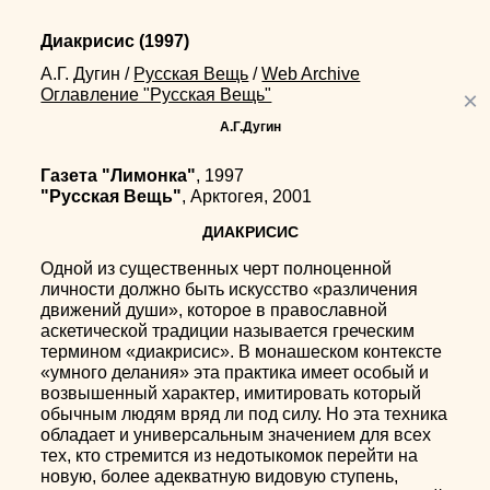
Диакрисис
(1997)
А.Г. Дугин
/
Русская Вещь
/
Web Archive
Оглавление "Русская Вещь"
×
А.Г.Дугин
Газета "Лимонка"
, 1997
"Русская Вещь"
, Арктогея, 2001
ДИАКРИСИС
Oдной из существенных черт полноценной
личности должно быть искусство «различения
движений души», которое в православной
аскетической традиции называется греческим
термином «диакрисис». В монашеском контексте
«умного делания» эта практика имеет особый и
возвышенный характер, имитировать который
обычным людям вряд ли под силу. Но эта техника
обладает и универсальным значением для всех
тех, кто стремится из недотыкомок перейти на
новую, более адекватную видовую ступень,