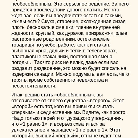
необособленным. Это серьезное решение. За него
придется впоследствии дорого платить. Но что
ждет вас, если вы предпочтете остаться такими,
как вы есть? Скука, старение, охлажденная сизая
плоть, бесноватые смешки, тление внутренней
жадности, круглый, как дурачок, призрак «я», злые
растерянные родственники, остекленелые
товарищи по учебе, работе, косяк и стакан,
выборная урна, дядьки и тетки в телевизорах,
пластиковые стаканчики, постоянная смена
погоды… Так что риск не велик, даже если вас
раздавит раздвоение, это можно будет списать на
издержки санации. Можно подумать, вам есть, чего
терять, кроме собственного невежества и
несостоятельности.
Итак, решив стать «обособленным», вы
отслаиваете от своего существа «второго». Этот
«второй» есть тот, кого вы привыкли считать
«первым» и «единственным». Видите, как просто.
Надо только перейти от дурацкого утверждения,
что «1 равно 1», и всерьез схватиться за
увлекательное и манящее «1 не равно 1». Этот
«второй», бывший «первый», отныне будет тем,