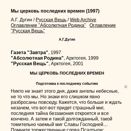
Мы церковь последних времен
(1997)
А.Г. Дугин
/
Русская Вещь
/
Web Archive
Оглавление "Абсолютная Родина"
Оглавление
"Русская Вещь"
А.Г.Дугин
Газета "Завтра"
, 1997
"Абсолютная Родина"
, Арктогея, 1999
"Русская Вещь"
, Арктогея, 2001
МЫ ЦЕРКОВЬ ПОСЛЕДНИХ ВРЕМЕН
Подготовка к последнему событию
×
Никто не знает этого дня, даже ангелы небесные,
не то что мы. Но знаки его слишком явно
разбросаны повсюду. Кажется, что больше и ждать
незачем, что вот-вот придет страшный миг,
последняя тайна беззакония откроется и все
кончено. А затем и такой долгожданный, такой
томительно чаемый миг Славы Господней…
Помните торжественные слова Псалтыри: