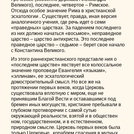
Великого), последнее, четвертое – Римское.
Отсюда особое значение Рима в христианской
эсхатологии . Существует, правда, иная версия
аналогичного учения, где речь идет о семи
«праведных» царствах. За падением последнего
из них должно начаться «восьмое», неправедное
царство – царство антихриста. Это последнее
праведное царство – седьмое – берет свое начало
с Константина Великого.
Из этого раннехристианского представле ния о
«последнем царстве» явствует все колоссальное
значение проповеди Евангелия «языкам»,
«эллинам», ее эсхатологический
домостроительный смысл. Но все же на
протяжении первых веков, когда Церковь
существовала вплотную с миром, еще не
принявшим Благой Вести и остававшимся под
бремен иных могуществ, христиане пребывали в
глубоком противоречии с самой сутью
окружающей реальности, взятой и в обществен
ном, государственном, и в естественном,
природном смысле. Церковь первых веков была
только Церковью , кораблем спасения в мутных