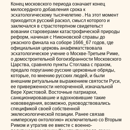
Конец московского периода означает конец
милосердного добавления срока к
эсхатологическому тысячелетию . На этот момент
приходится русский раскол, смысл которого и
заключался в страстотерпном свидетельст
вовании староверами катастрофической природы
реформ, начиная с Никоновской справы до
ужасного финала на соборе 1666_67 годов, где
официальная церковь анафематствовала
эсхатологическое учение о Москве-Третьем Риме,
о домостроительной богоизбранности Московского
Царства, сравняло пункты Стоглава с прахом,
предало поруганию русские церковные обряды,
которые, по мнению русских людей, и были
внешним ритуальным выражением святости Руси,
ее приверженности непорченной, изначальной
Вере Христовой. Восточные патриархи,
санкционировавшие и вдохновившие такие
нововведения, возможно, руководствовались
спецификой своей собственной
экклесиологической позиции. Ранее связав
«имперскую онтологию» исключительно со Вторым
Римом и утратив ее вместе с военно-