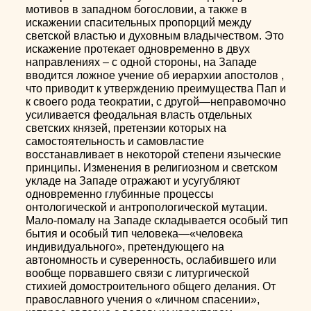
мотивов в западном богословии, а также в
искажении спасительных пропорций между
светской властью и духовным владычеством. Это
искажение протекает одновременно в двух
направлениях – с одной стороны, на Западе
вводится ложное учение об иерархии апостолов ,
что приводит к утверждению преимущества Пап и
к своего рода теократии, с другой—неправомочно
усиливается феодальная власть отдельных
светских князей, претензии которых на
самостоятельность и самовластие
восстанавливает в некоторой степени языческие
принципы. Изменения в религиозном и светском
укладе на Западе отражают и усугубляют
одновременно глубинные процессы
онтологической и антропологической мутации.
Мало-помалу на Западе складывается особый тип
бытия и особый тип человека—«человека
индивидуального», претендующего на
автономность и суверенность, ослабившего или
вообще порвавшего связи с литургической
стихией домостроительного общего делания. От
православного учения о «личном спасении»,