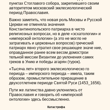
пунктах Стоглавого собора, закрепившего своим
авторитетом московский экклесиологический
период Православия.
Важно заметить, что новая роль Москвы и Русской
Церкви не отменяла значения
Константинопольского патриарха в чисто
религиозных вопросах, но в деле «эсхатологии» и
«имперской онтологии» (а это не могло не
затрагивать и церковных вопросов) греческий
патриарх явно утратил свое решающее значе ние,
оправданное ранее всем весом домострои
тельной миссии Византии до уклонения самих
греков в Унию и победы агарян (турок).
«Тысяча лет» второго экклесиологическо го
периода – имперского периода – имела, таким
образом, промыслительное приращение в
двухсотлетнем периоде Святой Руси (1453_1656).
Пути же латинства давно уклонились от
Православия и говорить об «имперской
онтологии» здесь бессмысленно.
Катастрофа