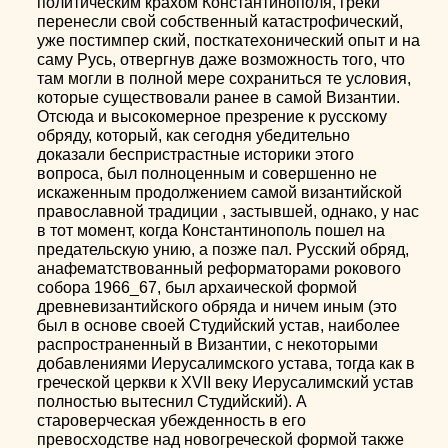
политическим крахом Константинополя, греки
перенесли свой собственный катастрофический,
уже постимпер ский, посткатехонический опыт и на
саму Русь, отвергнув даже возможность того, что
там могли в полной мере сохраниться те условия,
которые существовали ранее в самой Византии.
Отсюда и высокомерное презрение к русскому
обряду, который, как сегодня убедительно
доказали беспристрастные историки этого
вопроса, был полноценным и совершенно не
искаженным продолжением самой византийской
православной традиции , застывшей, однако, у нас
в тот момент, когда Константинополь пошел на
предательскую унию, а позже пал. Русский обряд,
анафематствованный реформаторами рокового
собора 1966_67, был архаической формой
древневизантийского обряда и ничем иным (это
был в основе своей Студийский устав, наиболее
распространенный в Византии, с некоторыми
добавлениями Иерусалимского устава, тогда как в
греческой церкви к XVII веку Иерусалимский устав
полностью вытеснил Студийский). А
староверческая убежденность в его
превосходстве над новогреческой формой также