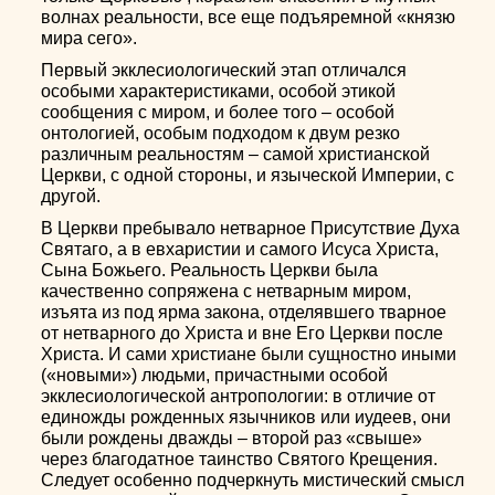
волнах реальности, все еще подъяремной «князю
мира сего».
Первый экклесиологический этап отличался
особыми характеристиками, особой этикой
сообщения с миром, и более того – особой
онтологией, особым подходом к двум резко
различным реальностям – самой христианской
Церкви, с одной стороны, и языческой Империи, с
другой.
В Церкви пребывало нетварное Присутствие Духа
Святаго, а в евхаристии и самого Исуса Христа,
Сына Божьего. Реальность Церкви была
качественно сопряжена с нетварным миром,
изъята из под ярма закона, отделявшего тварное
от нетварного до Христа и вне Его Церкви после
Христа. И сами христиане были сущностно иными
(«новыми») людьми, причастными особой
экклесиологической антропологии: в отличие от
единожды рожденных язычников или иудеев, они
были рождены дважды – второй раз «свыше»
через благодатное таинство Святого Крещения.
Следует особенно подчеркнуть мистический смысл