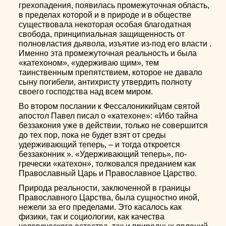
грехопадения, появилась промежуточная область,
в пределах которой и в природе и в обществе
существовала некоторая особая благодатная
свобода, принципиальная защищенность от
полновластия дьявола, изъятие из-под его власти .
Именно эта промежуточная реальность и была
«катехоном», «удерживаю щим», тем
таинственным препятствием, которое не давало
сыну погибели, антихристу утвердить полноту
своего господства над всем миром.
Во втором послании к Фессалоникийцам святой
апостол Павел писал о «катехоне»: «Ибо тайна
беззакония уже в действии, только не совершится
до тех пор, пока не будет взят от среды
удерживающий теперь, – и тогда откроется
беззаконник ». «Удерживающий теперь», по-
гречески «катехон», толковался преданием как
Православный Царь и Православное Царство.
Природа реальности, заключенной в границы
Православного Царства, была сущностно иной,
нежели за его пределами. Это касалось как
физики, так и социологии, как качества