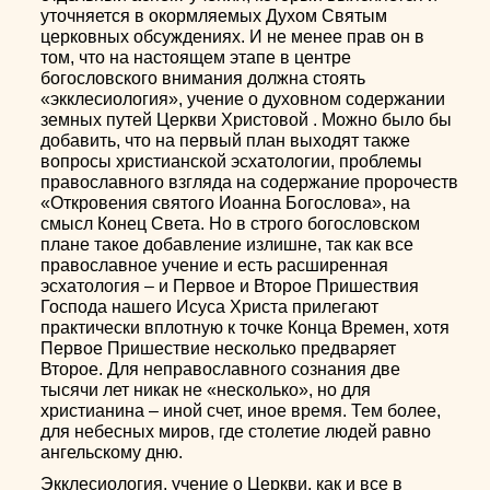
уточняется в окормляемых Духом Святым
церковных обсуждениях. И не менее прав он в
том, что на настоящем этапе в центре
богословского внимания должна стоять
«экклесиология», учение о духовном содержании
земных путей Церкви Христовой . Можно было бы
добавить, что на первый план выходят также
вопросы христианской эсхатологии, проблемы
православного взгляда на содержание пророчеств
«Откровения святого Иоанна Богослова», на
смысл Конец Света. Но в строго богословском
плане такое добавление излишне, так как все
православное учение и есть расширенная
эсхатология – и Первое и Второе Пришествия
Господа нашего Исуса Христа прилегают
практически вплотную к точке Конца Времен, хотя
Первое Пришествие несколько предваряет
Второе. Для неправославного сознания две
тысячи лет никак не «несколько», но для
христианина – иной счет, иное время. Тем более,
для небесных миров, где столетие людей равно
ангельскому дню.
Экклесиология, учение о Церкви, как и все в