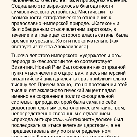
человеческого естества, так и природных явлений.
Социально это выражалось в благодатности
симфонического устройства. Мистически – в
возможности катафатического отношения к
православно -имперской природе. «Катехон» и
был обещанным «тысячелетним царством», в
течение и в границах которого власть сатаны была
временно урезана. Хотя и неокончательно (как
явствует из текста Апокалипсиса).
Тысяча лет этого имперского, «удержательного»
периода экклесиологии точно соответствует
Византии. Новый Рим был основан как отправной
пункт «тысячелетнего царства», и весь имперский
византийский цикл длился как раз приблизительно
тысячу лет. Причем важно, что на протяжении этой
тысячи лет экклесиоло гический акцент падал
именно на сохранение политико-социальной
системы, природа которой была сама по себе
домостроитель ным эсхатологическим таинством,
непосредственно связанным с отдалением
«прихода антихриста». «Антихрист» должен был
последовать за «тысячелетним царством», а не
предшествовать ему, хотя в определен ном
смысле до Константина власть у дьявола была