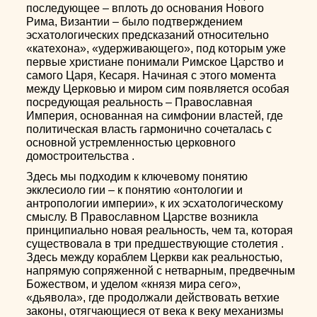
последующее – вплоть до основания Нового
Рима, Византии – было подтверждением
эсхатологических предсказаний относительно
«катехона», «удерживающего», под которым уже
первые христиане понимали Римское Царство и
самого Царя, Кесаря. Начиная с этого момента
между Церковью и миром сим появляется особая
посредующая реальность – Православная
Империя, основанная на симфонии властей, где
политическая власть гармонично сочеталась с
основной устремленностью церковного
домостроительства .
Здесь мы подходим к ключевому понятию
экклесиоло гии – к понятию «онтологии и
антропологии империи», к их эсхатологическому
смыслу. В Православном Царстве возникла
принципиально новая реальность, чем та, которая
существовала в три предшествующие столетия .
Здесь между кораблем Церкви как реальностью,
напрямую сопряженной с нетварным, предвечным
Божеством, и уделом «князя мира сего»,
«дьявола», где продолжали действовать ветхие
законы, отягчающиеся от века к веку механизмы