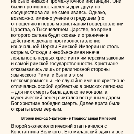
не было никакой промежуточной инстанции . Они
были противопоставлены друг другу, но
сосуществова ли, не смешиваясь. Однако,
возможно, именно учение о грядущем (по
отношению к первым христианам) воцерковлении
Царства, о Тысячелетнем Царстве, во время
которого сатана будет скован и ограничен в
действиях, делало противопоставление
изначальной Церкви Римской Империи не столь
острым. Отсюда и необъяснимая иначе
лояльность первых христиан к имперским законам
и самой римской государственности. Христиане
отказывались лишь от религиозной стороны
языческого Рима, и были в этом
бескомпромиссны. Не случайно именно христиане
отличались особой доблестью в римских легионах
– для них смерть была далеко не концом, а
мученический венец считался бесценным даром.
Бог христиан победил смерть. Далее врата были
открыты всем верным.
Второй период («катехон» и Православная Империя)
Второй экклесиологический этап начался с
Константина Великого . Его миланский эдикт и все