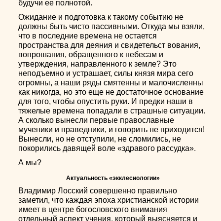
будучи ее полнотой.
Ожидание и подготовка к такому событию не
должны быть чисто пассивными. Откуда мы взяли,
что в последние времена не остается
пространства для деяния и свидетельст вования,
вопрошания, обращенного к небесам и
утверждения, направленного к земле? Это
неподъемно и устрашает, силы князя мира сего
огромны, а наши ряды смятенны и малочисленны
как никогда, но это еще не достаточное основание
для того, чтобы опустить руки. И предки наши в
тяжелые времена попадали в страшные ситуации.
А сколько вынесли первые православные
мученики и праведники, и говорить не приходится!
Вынесли, но не отступили, не сломились, не
покорились давящей воле «здравого рассудка».
А мы?
Актуальность «экклесиологии»
Владимир Лосский совершенно правильно
заметил, что каждая эпоха христианской истории
имеет в центре богословского внимания
отдельный аспект учения, который выясняется и