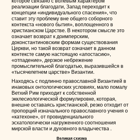
которое связано с волевым характером
реализации благодати, Запад переходит к
концепции «индивидуального спасения», что
ставит эту проблему вне общего соборного
контекста «нового бытия», воплощенного в
христианском Царстве. В некотором смысле это
означает возврат к доимперским,
доконстантиновским формам существования
Церкви, но такой возврат означает в данном
контексте самую настоящую «апостасию»,
«отпадение», дерзкое небрежение
промыслительной благодатью, выразившейся в
«тысячелетнем царстве» Византии.
Находясь с подлинно православной Византией в
инаковых онтологических условиях, мало помалу
Ветхий Рим приходит к собственной
экклесиологической формулировке, которая,
внешне оставаясь христианской, резко отходит от
пропорций изначального православного учения о
«катехоне», от провиденциального
эсхатологически нагруженного соотношения
мирской власти и духовного владычества .
Великая схизма