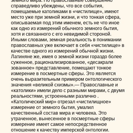
земного мира. Но православные совершенно
справедливо убеждены, что все события,
помещаемые католиками в «чистилище», имеют
место уже при земной жизни, и что тонкая сфера,
описываемая под этим именем, есть не что иное
как одно из измерений обычного земного бытия,
хотя и связанного с его невидимой стороной.
Иными словами, земная реальность в понимании
православных уже включает в себя «чистилище» в
качестве одного из измерений обычной жизни.
Латиняне же, имея о земной жизни гораздо более
суженное, рационализированное, «десакрали
зованное» представление, помещают тонкое
измерение в посмертные сферы. Это является
очень выразительным примером онтологического
значения «великой схизмы».— Православные и
«католики» имели дело с разными мирами, с двумя
реальностями, устроенными различно .
«Католический мир» отрезал «чистилищное»
измерение от земного бытия, умалил
качественный состав мира и человека. Это
утраченное, вынесенное в посмертные сферы
измерение имеет самое непосредственное
отношение к качеству имперской онтологии.