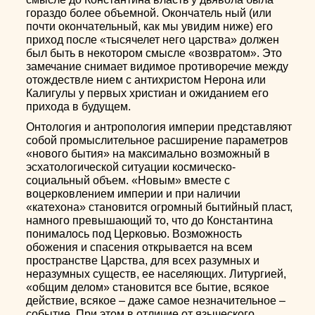
гораздо более объемной. Окончатель ный (или
почти окончательный, как мы увидим ниже) его
приход после «тысячелет него царства» должен
был быть в некотором смысле «возвратом». Это
замечание снимает видимое противоречие между
отождествле нием с антихристом Нерона или
Калигулы у первых христиан и ожиданием его
прихода в будущем.
Онтология и антропология империи представляют
собой промыслительное расширение параметров
«нового бытия» на максимально возможный в
эсхатологической ситуации космическо-
социальный объем. «Новым» вместе с
воцерковлением империи и при наличии
«катехона» становится огромный бытийный пласт,
намного превышающий то, что до Константина
понималось под Церковью. Возможность
обожения и спасения открывается на всем
пространстве Царства, для всех разумных и
неразумных существ, ее населяющих. Литургией,
«общим делом» становится все бытие, всякое
действие, всякое – даже самое незначительное –
событие. При этом в отличие от языческого