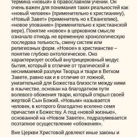
термина «новый» в православном учении. Он
очень важен для понимания таких реальностей как
«новый человек» (применительно к христианину),
«Новый Завет» (применитель но к Евангелию),
«новое упование» (применительно к христианской
вере). Понятие «новое» в церковном смысле
означало отнюдь не временную хронологическую
последова тельность, смену систем или
религиозных форм. «Новое» в христианстве –
понятие глубоко онтологическое. Оно
характеризует особый внутрицерковный модус
бытия, который в отличие от трагической и
неснимаемой разлуки Творца и твари в Ветхом
Завете, равно как и в отличие от ложной,
унизительной для Божества близости между ними
в язычестве, основан на благодатном пути
волевого обожения твари, который открыл своей
жертвой Сын Божий. «Новым» называется
человек, в которого благодатно вселено семя
причастия к Божеству. А под «новой жизнью»,
основанной на «Новом Завете», подразумевается
поэтапное осуществление «обожения».
Вне Церкви Христовой довлеют иные законы и