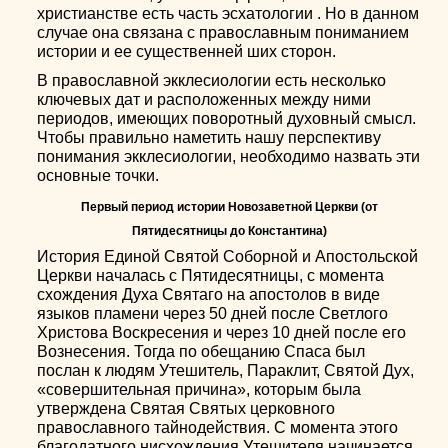
христианстве есть часть эсхатологии . Но в данном
случае она связана с православным пониманием
истории и ее существенней ших сторон.
В православной экклесиологии есть несколько
ключевых дат и расположенных между ними
периодов, имеющих поворотный духовный смысл.
Чтобы правильно наметить нашу перспективу
понимания экклесиологии, необходимо назвать эти
основные точки.
Первый период истории Новозаветной Церкви (от
Пятидесятницы до Константина)
История Единой Святой Соборной и Апостольской
Церкви началась с Пятидесятницы, с момента
схождения Духа Святаго на апостолов в виде
языков пламени через 50 дней после Светлого
Христова Воскресения и через 10 дней после его
Вознесения. Тогда по обещанию Спаса был
послан к людям Утешитель, Параклит, Святой Дух,
«совершительная причина», которым была
утверждена Святая Святых церковного
православного тайнодействия. С момента этого
благодатного нисхождения Утешителя начинается