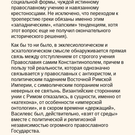
социальной формы, чуждой истинному
православному учению и навязанному
крестоносцами. Не исключено, что переходом к
троеперстию греки обязаны именно этим
«западническим», «папским» тенденциям, хотя
этот вопрос еще не получил окончательного
исторического решения).
Как бы то ни было, в экклесиологическом и
эсхатологическом смысле обнаруживается прямая
связь между отступлением от строгого учения
Православия самим Константинополем, причем в
пользу той реальности, которая однозначно
связывается у православных с антихристом, и
политическим падением Восточной Римской
Империи, с символическим попранием ногой
неверных ее святынь. Византийские сторонники
унии с Римом отказались, в сущности, именно от
«катехона», от особенности «имперской
онтологии», и в скором времени «держащий»,
Василевс был, действительно, «взят от среды»
вместе с политической и религиозной
независимостью огромного православного
Государства.