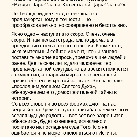
«Входит Царь Славы. Кто есть сей Царь Славы?»
Но Творцу виднее, когда совершаться
предначертанному в точности – не
прообразовательно, но совершенно и безотзывно.
Ясно одно – наступит это скоро. Очень, очень
скоро. И нам нельзя страдательно дремать в
преддверии столь важного события. Кроме того,
исключительный сейчас момент, чтобы заново
поставить многие вопросы, тревожившие людей и
ранее. Две тысячи лет ждало человечес тво
предначертанной секунды, когда время столкнется
с вечностью, а тварный мир – с его нетварной
причиной, с его «скрытой частью». Это называют
«последним деянием Святого Духа»,
обнаружением его домостроительной тайны в
истории.
Со всех сторон и во всех формах дуют на нас
ветры Конца Времен, пугая, пригибая к земле, но и
вселяя чудную радость – вот-вот все разрешится,
объяснится, будет взвешено, исчислено и
посчитано на последнем суде Того, Кто не
ошибается и не может отклониться от Истины,