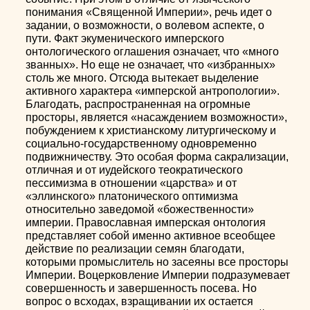
понимания «Священной Империи», речь идет о
задании, о возможности, о волевом аспекте, о
пути. Факт экуменического имперского
онтологического оглашения означает, что «много
званных». Но еще не означает, что «избранных»
столь же много. Отсюда вытекает выделение
активного характера «имперской антропологии».
Благодать, распространенная на огромные
просторы, является «насаждением возможности»,
побуждением к христианскому литургическому и
социально-государственному одновременно
подвижничеству. Это особая форма сакрализации,
отличная и от иудейского теократического
пессимизма в отношении «царства» и от
«эллинского» платонического оптимизма
относительно заведомой «божественности»
империи. Православная имперская онтология
представляет собой именно активное всеобщее
действие по реализации семян благодати,
которыми промыслитель но засеяны все просторы
Империи. Воцерковление Империи подразумевает
совершенность и завершенность посева. Но
вопрос о всходах, взращивании их остается