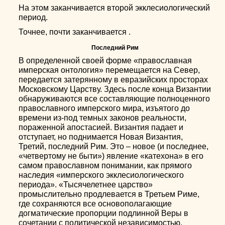
На этом заканчивается второй экклесиологический
период.
Точнее, почти заканчивается .
Последний Рим
В определенной своей форме «православная
имперская онтология» перемещается на Север,
передается затерянному в евразийских просторах
Московскому Царству. Здесь после конца Византии
обнаруживаются все составляющие полноценного
православного имперского мира, изъятого до
времени из-под темных законов реальности,
пораженной апостасией. Византия падает и
отступает, но поднимается Новая Византия,
Третий, последний Рим. Это – новое (и последнее,
«четвертому не быти») явление «катехона» в его
самом православном понимании, как прямого
наследия «имперского экклесиологического
периода». «Тысячелетнее царство»
промыслительно продлевается в Третьем Риме,
где сохраняются все основополагающие
догматические пропорции подлинной Веры в
сочетании с политической независимостью,