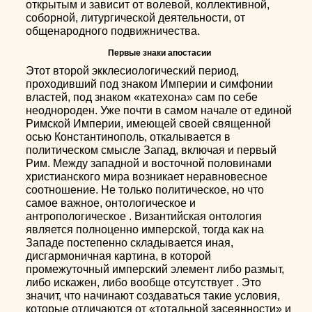
открытым и зависит от волевой, коллективной,
соборной, литургической деятельности, от
общенародного подвижничества.
Первые знаки апостасии
Этот второй экклесиологический период,
проходивший под знаком Империи и симфонии
властей, под знаком «катехона» сам по себе
неоднороден. Уже почти в самом начале от единой
Римской Империи, имеющей своей священной
осью Константинополь, откалывается в
политическом смысле Запад, включая и первый
Рим. Между западной и восточной половинами
христианского мира возникает неравновесное
соотношение. Не только политическое, но что
самое важное, онтологическое и
антропологическое . Византийская онтология
является полноценно имперской, тогда как на
Западе постепенно складывается иная,
дисгармоничная картина, в которой
промежуточный имперский элемент либо размыт,
либо искажен, либо вообще отсутствует . Это
значит, что начинают создаваться такие условия,
которые отличаются от «тотальной засеянности» и