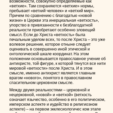
возможности, совокупно определяемые как
«ветхие». Там сохраняются «ветхие» нормы,
пребывает «ветхий человек» и «ветхий мир».
Причем по сравнению с благодатью «новой
жизни» в Церкви эта инерциальная «ветхость»,
упорство в привязанности к безблагодатной
реальности приобретают особенно зловещий
смысл. Если до Христа «ветхость» была
печальным уделом всех, то после Христа – это уже
волевое решение, которое отныне следует
оценивать в совершенно иной этической и
онтологической шкале координат. На этом
положении основывается православное учение об
антихристе, той фигуре, к которой тянутся все нити
мировой «ветхости» после Христа. И в этом
смысле, именно антихрист является главным
врагом «нового», понятого в православном
спасительном церковном смысле.
Между двумя реальностями – церковной и
нецерковной, «новой» и «ветхой» (ветхость
означает язычество, особенно в его политическом,
имперском аспекте и иудейство в религиозном
аспекте) – на первом экклесиологичес ком этапе