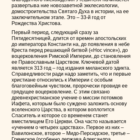
развертыва ние новозаветной экклесиологии,
домостроительства Святаго Духа в истории, на ее
заключительном этапе. Это – 33-й год от
Рождества Христова.
Первый период, следующий сразу за
Пятидесятницей, длится от времен апостольских
до императора Константи на, до появления в небе
Креста перед решающей битвой («Hoc vince»), до
воцерковления Римской Империи, до становления
ее Православным Царством. Ключевой датой
является 313 год – год издания миланского эдикта.
Справедливости ради надо заметить, что и первые
христиане относились к Империи с особым
благоговейным чувством, пророчески провидя ее
грядущее воцерковление. С этим связано
древнехристианское учение о миссии потомков
Иафета, которым было суждено заложить основу
вселенского Царства, в котором воплотится
Спаситель и которое со временем станет
вместилищем Его Церкви. Она часто называется
«учением о четырех царствах». Первое из них –
Вавилонское, второе – Мидо-Персидское, третье –
Греческое (особенно держава Александра