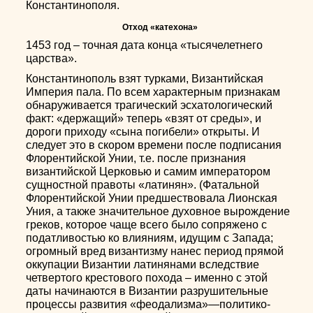
Константинополя.
Отход «катехона»
1453 год – точная дата конца «тысячелетнего
царства».
Константинополь взят турками, Византийская
Империя пала. По всем характерным признакам
обнаруживается трагический эсхатологический
факт: «держащий» теперь «взят от среды», и
дороги приходу «сына погибели» открыты. И
следует это в скором времени после подписания
Флорентийской Унии, т.е. после признания
византийской Церковью и самим императором
сущностной правоты «латинян». (Фатальной
Флорентийской Унии предшествовала Лионская
Уния, а также значительное духовное вырождение
греков, которое чаще всего было сопряжено с
податливостью ко влияниям, идущим с Запада;
огромный вред византизму нанес период прямой
оккупации Византии латинянами вследствие
четвертого крестового похода – именно с этой
даты начинаются в Византии разрушительные
процессы развития «феодализма»—политико-