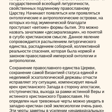
государственной всеобщей литургичности,
свойственных подлинному православному
Царству. Начинают появляться или проявляться
онтологические и антропологические островки, на
которых из-под экуменической благодати
проступают «ветхие» формы бытия. Это можно
назвать зачатками «десакрализации», но понятой
в сугубо христианском смысле. Данное явление
сопровождается распылением литургического
единства, распадением соборной, коллективной
реальности спасения, которая была нормой и
законом православной имперской онтологии и
антропологии.
Сохранение православного единства Церкви,
сохранение самой Византией статуса единой и
неделимой эсхатологической державы отчасти
исправляет эту ситуацию, компенсирует явный
крен христианского Запада в сторону апостасии,
отступничества, выхода за рамки истинной Веры и
истинного христианского Православия. Но
определен ные тревожные черты можно увидеть в
западно-христиан ской экклесиологии очень рано.
Эти черты заметны в усилении «индивидуальных»