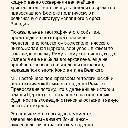
кощунственно осквернили величайшие
христианские святыни и установили на время на
православном Востоке политическую и
религиозную диктатуру «впавшего в ересь
Запада».
Показательна и география этого события,
происшедшего во второй половине
«константинопольского» экклесиоло гического
цикла. Западная Церковь вернулась, в каком-то
смысле, к первому Риму, к тому состоянию, когда
Империя еще не была воцерковлена, еще не
приобрела особой спасительной онтологии,
начавшейся с эпохи Константи на Великого.
Мы настойчиво подчеркиваем онтологический и
эсхатологический смысл отпадения Рима от
Православия потому, что в дальнейшей истории
земной Церкви все связанное с «латинством»
будет носить зловещий оттенок апостасии и явную
печать антихриста.
Это проявляется наглядно в моменте,
завершающем «византийский цикл»
экклесиологии, в трагическом падении