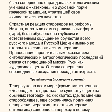
была совершенно оправдана эсхатологическим
учением о «катехоне» и о духовной порче
греческой традиции, утратившей свое
«хилиастическое» качество.
Страстная реакция староверов на реформы
Никона, вплоть до самых радикальных форм
(гари), была обусловлена глубоким и
естественным ощущением соучастия всего
русского народа и Русской Церкви именно во
втором экклесиологическом периоде
Православия, пронзительным осознанием
онтологических и антропологических последствий
отказа от полноценной миссии Руси как
«удерживающего». Отсюда совершенно
справедливые ожидания прихода антихриста.
Третий период (последние времена)
Теперь уже во всем мире (кроме таинственного
«Беловодско го царства», не существующего на
обычных географичес ких картах, где, по мнению
старообрядцев, еще сохранилась подлинная
непорченая иерархия, то есть «имперская
онтология») совершился переход к новому