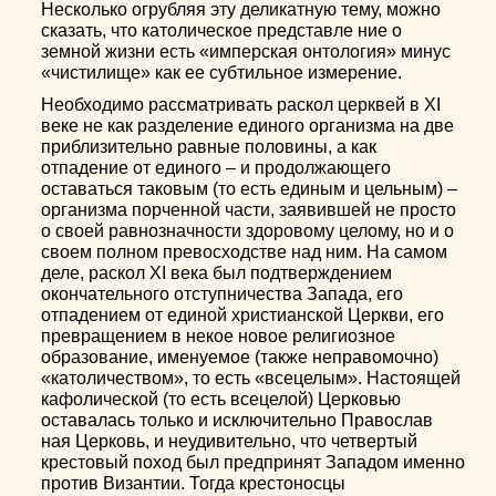
Несколько огрубляя эту деликатную тему, можно
сказать, что католическое представле ние о
земной жизни есть «имперская онтология» минус
«чистилище» как ее субтильное измерение.
Необходимо рассматривать раскол церквей в XI
веке не как разделение единого организма на две
приблизительно равные половины, а как
отпадение от единого – и продолжающего
оставаться таковым (то есть единым и цельным) –
организма порченной части, заявившей не просто
о своей равнозначности здоровому целому, но и о
своем полном превосходстве над ним. На самом
деле, раскол XI века был подтверждением
окончательного отступничества Запада, его
отпадением от единой христианской Церкви, его
превращением в некое новое религиозное
образование, именуемое (также неправомочно)
«католичеством», то есть «всецелым». Настоящей
кафолической (то есть всецелой) Церковью
оставалась только и исключительно Православ
ная Церковь, и неудивительно, что четвертый
крестовый поход был предпринят Западом именно
против Византии. Тогда крестоносцы