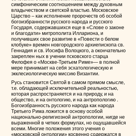
симфоническим соотношением между духовным
владычеством и светской властью. Московское
Царство – как исполнение пророчеств об особой
богоизбранности русского народа и русского
Государя, содержавшихся еще в «Слове о законе
и благодати» митрополита Иллариона, и
получивших свое развитие в «Повести о белом
клобуке» времен новгородского архиепископа св.
Геннадия и св. Иосифа Волоцкого, а окончательно
закреплен ных в учении псковского старца
Филофея о «Москве-Третьем Риме»— в полной
мере принимает на себя эсхатологическую и
экклесиологическую миссию Византии.
Русь становится Святой в самом прямом смысле,
т.е. обладающей исключительной реальностью,
которая распространяется и на природу, и на
общество, и на онтологию, и на антропологию .
Богоизбранность русского народа как народа
Третьего Рима ложится в основу особой
национально-религиозной антропологии, нигде не
выраженной в четких формулах, но ощущавшейся
всеми. Многие положения этого учения о
«московской онтологии» косвенно содержатся в