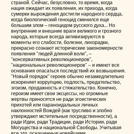
страной. Сейчас, безусловно, то время, когда
нация ожидает их появления, их прихода, когда
сумерки вырождения достигли народного сердца,
когда биологический геноцид сменился еще
большим злом – геноцидом русского духа... Но
внутренние и внешние враги великого и грозного
народа, которые всегда активизируются в
моменты его слабости, болезни, лихорадки,
прекрасно сознают исторические закономерности
появления "людей длинной воли", –
"консервативных революционеров",
"национальных революционеров" – и имеют все
основания опасаться последствий их возвышения.
"Новый порядок" героев обычно незамедлительно
искореняет коррупцию, подлость, предательство,
эгоизм, продажность и стяжательство. Конечно,
героизм имеет свои эксцессы, но огромные
жертвы приносятся не ради эгоистических
прихотей или параноидальных личных
наклонностей Вождей (как трусливо и злобно
утверждают мстительные посредственности), а
ради Идеи, ради Традиции, ради Истории, ради
Могущества и национальной Свободы. Учитывая
все это, оснащенные новейшими