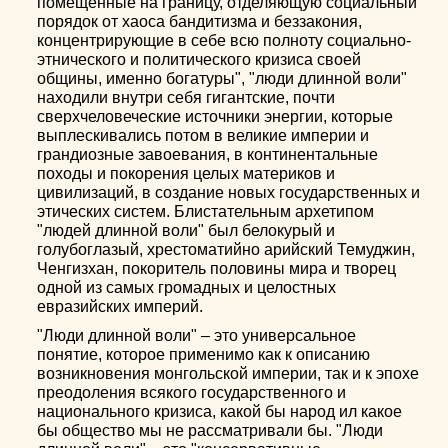
помещенные на границу, отделяющую социальный
порядок от хаоса бандитизма и беззакония,
концентрирующие в себе всю полноту социально-
этнического и политического кризиса своей
общины, именно богатуры", "люди длинной воли"
находили внутри себя гигантские, почти
сверхчеловеческие источники энергии, которые
выплескивались потом в великие империи и
грандиозные завоевания, в континентальные
походы и покорения целых материков и
цивилизаций, в создание новых государственных и
этических систем. Блистательным архетипом
"людей длинной воли" был белокурый и
голубоглазый, хрестоматийно арийский Темуджин,
Ченгизхан, покоритель половины мира и творец
одной из самых громадных и целостных
евразийских империй.
"Люди длинной воли" – это универсальное
понятие, которое применимо как к описанию
возникновения монгольской империи, так и к эпохе
преодоления всякого государственного и
национального кризиса, какой бы народ ил какое
бы общество мы не рассматривали бы. "Люди