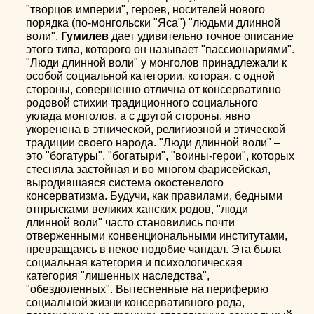
"творцов империи", героев, носителей нового
порядка (по-монгольски "Яса") "людьми длинной
воли".
Гумилев
дает удивительно точное описание
этого типа, которого он называет "пассионариями".
"Люди длинной воли" у монголов принадлежали к
особой социальной категории, которая, с одной
стороны, совершенно отлична от консервативно
родовой стихии традиционного социального
уклада монголов, а с другой стороны, явно
укоренена в этнической, религиозной и этической
традиции своего народа. "Люди длинной воли" –
это "богатуры", "богатыри", "воины-герои", которых
стесняла застойная и во многом фарисейская,
выродившаяся система окостенелого
консерватизма. Будучи, как правилами, бедными
отпрысками великих ханских родов, "люди
длинной воли" часто становились почти
отверженными конвенциональными институтами,
превращаясь в некое подобие чандал. Эта была
социальная категория и психологическая
категория "лишенных наследства",
"обездоленных". Вытесненные на периферию
социальной жизни консервативного рода,