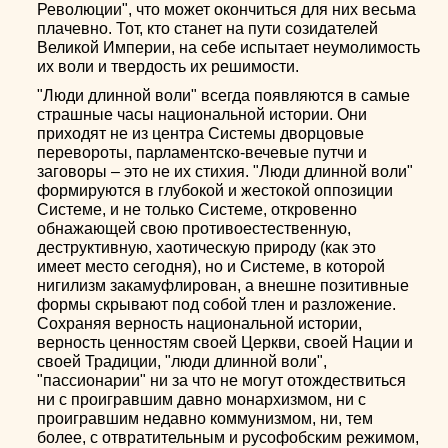
Революции", что может окончиться для них весьма
плачевно. Тот, кто станет на пути созидателей
Великой Империи, на себе испытает неумолимость
их воли и твердость их решимости.
"Люди длинной воли" всегда появляются в самые
страшные часы национальной истории. Они
приходят не из центра Системы дворцовые
перевороты, парламентско-вечевые путчи и
заговоры – это не их стихия. "Люди длинной воли"
формируются в глубокой и жестокой оппозиции
Системе, и не только Системе, откровенно
обнажающей свою противоестественную,
деструктивную, хаотическую природу (как это
имеет место сегодня), но и Системе, в которой
нигилизм закамуфлирован, а внешне позитивные
формы скрывают под собой тлен и разложение.
Сохраняя верность национальной истории,
верность ценностям своей Церкви, своей Нации и
своей Традиции, "люди длинной воли",
"пассионарии" ни за что не могут отождествиться
ни с проигравшим давно монархизмом, ни с
проигравшим недавно коммунизмом, ни, тем
более, с отвратительным и русофобским режимом,