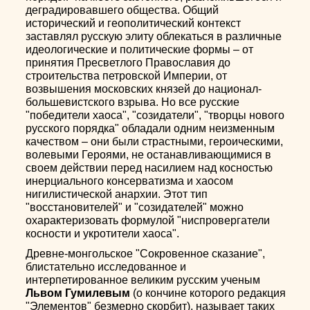
деградировавшего общества. Общий
исторический и геополитический контекст
заставлял русскую элиту облекаться в различные
идеологические и политические формы – от
принятия Пресветлого Православия до
строительства петровской Империи, от
возвышения московских князей до национал-
большевистского взрыва. Но все русские
"победители хаоса", "созидатели", "творцы нового
русского порядка" обладали одним неизменным
качеством – они были страстными, героическими,
волевыми Героями, не останавливающимися в
своем действии перед насилием над косностью
инерциального консерватизма и хаосом
нигилистической анархии. Этот тип
"восстановителей" и "созидателей" можно
охарактеризовать формулой "ниспровергатели
косности и укротители хаоса".
Древне-монгольское "Сокровенное сказание",
блистательно исследованное и
интерпетированное великим русским ученым
Львом Гумилевым
(о кончине которого редакция
"Элементов" безмерно скорбит), называет таких