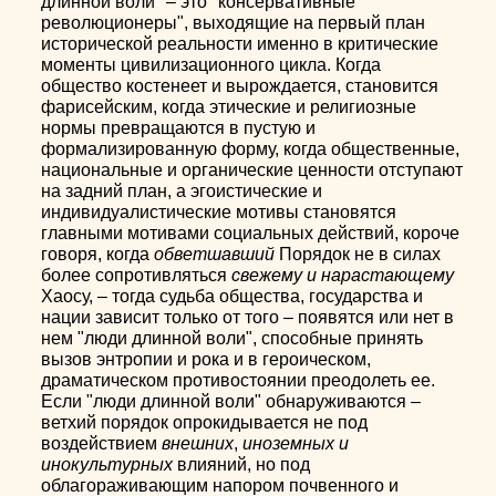
длинной воли" – это "консервативные
революционеры", выходящие на первый план
исторической реальности именно в критические
моменты цивилизационного цикла. Когда
общество костенеет и вырождается, становится
фарисейским, когда этические и религиозные
нормы превращаются в пустую и
формализированную форму, когда общественные,
национальные и органические ценности отступают
на задний план, а эгоистические и
индивидуалистические мотивы становятся
главными мотивами социальных действий, короче
говоря, когда
обветшавший
Порядок не в силах
более сопротивляться
свежему и нарастающему
Хаосу, – тогда судьба общества, государства и
нации зависит только от того – появятся или нет в
нем "люди длинной воли", способные принять
вызов энтропии и рока и в героическом,
драматическом противостоянии преодолеть ее.
Если "люди длинной воли" обнаруживаются –
ветхий порядок опрокидывается не под
воздействием
внешних
,
иноземных и
инокультурных
влияний, но под
облагораживающим напором почвенного и