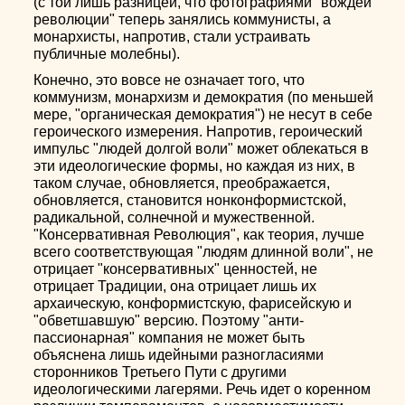
(с той лишь разницей, что фотографиями "вождей
революции" теперь занялись коммунисты, а
монархисты, напротив, стали устраивать
публичные молебны).
Конечно, это вовсе не означает того, что
коммунизм, монархизм и демократия (по меньшей
мере, "органическая демократия") не несут в себе
героического измерения. Напротив, героический
импульс "людей долгой воли" может облекаться в
эти идеологические формы, но каждая из них, в
таком случае, обновляется, преображается,
обновляется, становится нонконформистской,
радикальной, солнечной и мужественной.
"Консервативная Революция", как теория, лучше
всего соответствующая "людям длинной воли", не
отрицает "консервативных" ценностей, не
отрицает Традиции, она отрицает лишь их
архаическую, конформистскую, фарисейскую и
"обветшавшую" версию. Поэтому "анти-
пассионарная" компания не может быть
объяснена лишь идейными разногласиями
сторонников Третьего Пути с другими
идеологическими лагерями. Речь идет о коренном