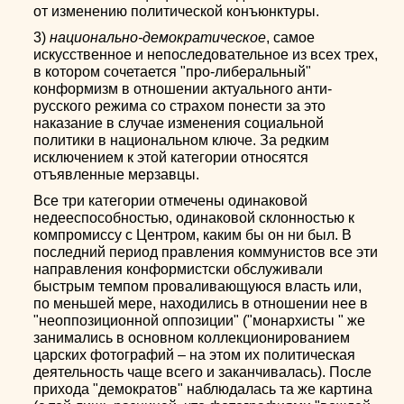
от изменению политической конъюнктуры.
3)
национально-демократическое
, самое
искусственное и непоследовательное из всех трех,
в котором сочетается "про-либеральный"
конформизм в отношении актуального анти-
русского режима со страхом понести за это
наказание в случае изменения социальной
политики в национальном ключе. За редким
исключением к этой категории относятся
отъявленные мерзавцы.
Все три категории отмечены одинаковой
недееспособностью, одинаковой склонностью к
компромиссу с Центром, каким бы он ни был. В
последний период правления коммунистов все эти
направления конформистски обслуживали
быстрым темпом проваливающуюся власть или,
по меньшей мере, находились в отношении нее в
"неоппозиционной оппозиции" ("монархисты " же
занимались в основном коллекционированием
царских фотографий – на этом их политическая
деятельность чаще всего и заканчивалась). После
прихода "демократов" наблюдалась та же картина