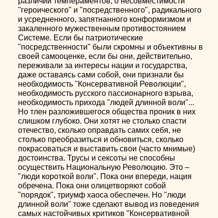
различии темпераментов, о несовместимости
"героического" и "посредственного", радикального
и усредненного, запятнанного конформизмом и
закаленного мужественным противостоянием
Системе. Если бы патриотические
"посредственности" были скромны и объективны в
своей самооценке, если бы они, действительно,
переживали за интересы нации и государства,
даже оставаясь сами собой, они признали бы
необходимость "Консервативной Революции",
необходимость русского пассионарного взрыва,
необходимость прихода "людей длинной воли"...
Но тлен разложившегося общества проник в них
слишком глубоко. Они хотят не столько спасти
отечество, сколько оправдать самих себя, не
столько преобразиться и обновиться, сколько
покрасоваться и выставить свои (часто мнимые)
достоинства. Трусы и сексоты не способны
осуществить Национальную Революцию. Это –
"люди короткой воли". Пока они впереди, нация
обречена. Пока они олицетворяют собой
"порядок", триумф хаоса обеспечен. Но "люди
длинной воли" тоже сделают вывод из поведения
самых настойчивых критиков "Консервативной