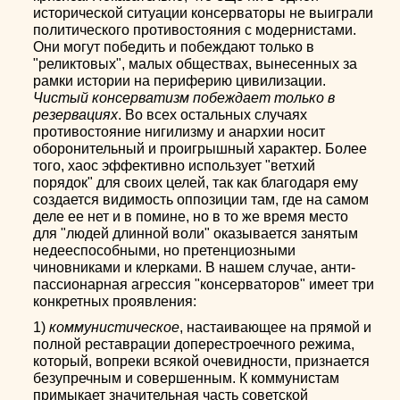
исторической ситуации консерваторы не выиграли
политического противостояния с модернистами.
Они могут победить и побеждают только в
"реликтовых", малых обществах, вынесенных за
рамки истории на периферию цивилизации.
Чистый консерватизм побеждает только в
резервациях
. Во всех остальных случаях
противостояние нигилизму и анархии носит
оборонительный и проигрышный характер. Более
того, хаос эффективно использует "ветхий
порядок" для своих целей, так как благодаря ему
создается видимость оппозиции там, где на самом
деле ее нет и в помине, но в то же время место
для "людей длинной воли" оказывается занятым
недееспособными, но претенциозными
чиновниками и клерками. В нашем случае, анти-
пассионарная агрессия "консерваторов" имеет три
конкретных проявления:
1)
коммунистическое
, настаивающее на прямой и
полной реставрации доперестроечного режима,
который, вопреки всякой очевидности, признается
безупречным и совершенным. К коммунистам
примыкает значительная часть советской