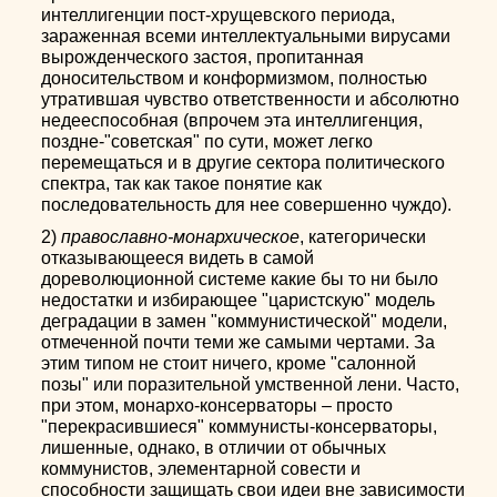
интеллигенции пост-хрущевского периода,
зараженная всеми интеллектуальными вирусами
вырожденческого застоя, пропитанная
доносительством и конформизмом, полностью
утратившая чувство ответственности и абсолютно
недееспособная (впрочем эта интеллигенция,
поздне-"советская" по сути, может легко
перемещаться и в другие сектора политического
спектра, так как такое понятие как
последовательность для нее совершенно чуждо).
2)
православно-монархическое
, категорически
отказывающееся видеть в самой
дореволюционной системе какие бы то ни было
недостатки и избирающее "царистскую" модель
деградации в замен "коммунистической" модели,
отмеченной почти теми же самыми чертами. За
этим типом не стоит ничего, кроме "салонной
позы" или поразительной умственной лени. Часто,
при этом, монархо-консерваторы – просто
"перекрасившиеся" коммунисты-консерваторы,
лишенные, однако, в отличии от обычных
коммунистов, элементарной совести и
способности защищать свои идеи вне зависимости