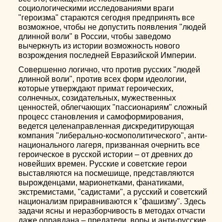
социологическими исследованиями враги
"героизма" стараются сегодня предпринять все
возможное, чтобы не допустить появления "людей
длинной воли" в России, чтобы заведомо
вычеркнуть из истории возможность нового
возрождения последней Евразийской Империи.
Совершенно логично, что против русских "людей
длинной воли", против всех форм идеологии,
которые утверждают примат героических,
солнечных, созидательных, мужественных
ценностей, облегчающих "пассионариям" сложный
процесс становления и самоформирования,
ведется целенаправленная дискредитирующая
компания "либерально-космополитического", анти-
национального лагеря, призванная очернить все
героическое в русской истории – от древних до
новейших времен. Русские и советские герои
выставляются на посмешище, представляются
вырожденцами, марионетками, фанатиками,
экстремистами, "садистами", а русский и советский
национализм приравниваются к "фашизму". Здесь
задачи ясны и неразборчивость в методах отчасти
даже оправдана – предатели, воры и анти-русские