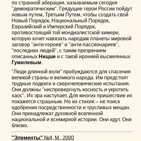
по странной аберации, называемым сегодня
"демократическим". Грядущие герои России пойдут
новым путем, Третьим Путем, чтобы создать свой
Новый Порядок, Национальный Порядок,
Евразийский и Имперский Порядок,
противостоящий той мондиалистской химере,
которую хочет навязать народам планеты мировой
заговор "анти-героев" и "анти-пассионариев",
"последних людей", с таким презрением
описанных
Ницше
и с такой иронией высмеянных
Гумилевым
.
"Люди длинной воли" пробуждаются для спасения
великой страны и великого народа. Им предстоят
трудные подвиги и сверхчеловеческие испытания.
Они должны "ниспровергнуть косность и укротить
хаос". Их эра наступает. Для многих пришествие их
покажется страшным. Но их стихия – не поиск
одобрения посредственности и трусливых мещан.
Они принадлежат духовной вселенной
национальной и всемирной истории. Они идут. Они
близко.
"Элементы"
№4, М., 2000