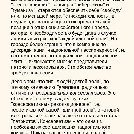
"агенты влияния", защищая "либерализм" и
"гуманизм", стараются обеспечить себе "свободу"
или, по меньшей мере, "снисходительность", в
случае адекватной оценки их предательской
позиции в отношении собственного народа,
которая с необходимостью будет дана в случае
активизации русских "людей длинной воли". Но
гораздо более странно, что в компанию по
дискредитации "национальной пассионарности", и,
соответственно, потенциальной "национальной
элиты", включаются многие представители
патриотического лагеря. Это обстоятельство
требует пояснения.
Дело в том, что тип "людей долгой воли", по
точному замечанию
Гумилева
, радикально
отличен от
инерциальных консерваторов
. Это
объясняет, почему в адрес русских
"консервативных революционеров", т.е.
теоретиков той самой "длинной воли", о которой
идет речь, все чаще раздаются выпады из стана
"патриотов". Консерватизм – это одна из
необходимых составляющих национального
кризиса. Показательно, что еще ни в одной