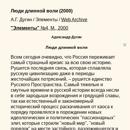
Люди длинной воли
(2000)
А.Г. Дугин
/
Элементы
/
Web Archive
"Элементы"
№4, М., 2000
Адександр Дугин
×
Люди длинной воли
Всем сегодня очевидно, что Россия переживает
самый страшный кризис за всю свою историю.
Рушится последняя связь, которая сплавляла
русскую цивилизацию даже в периоды
жесточайших потрясений, – рушится единство
Русского Пространства. Самый тяжелые и
смутные времени в русской истории всегда несли
в себе зародыши возрождения и грядущей славы,
так как естественный и закономерный
исторический процесс раскачивания от хаоса к
порядку проявлялся в порождении новых
идеологических и политических "пассионарных"
элит, которые строили "новый мир", "новый
порядок" на месте застойного, разложившегося и