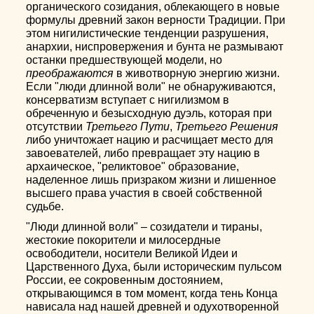
органического созидания, облекающего в новые
формулы древний закон верности Традиции. При
этом нигилистические тенденции разрушения,
анархии, ниспровержения и бунта не размывают
останки предшествующей модели, но
преображаются
в животворную энергию жизни.
Если "люди длинной воли" не обнаруживаются,
консерватизм вступает с нигилизмом в
обреченную и безысходную дуэль, которая при
отсутствии
Третьего Пути
,
Третьего Решения
либо уничтожает нацию и расчищает место для
завоевателей, либо превращает эту нацию в
архаическое, "реликтовое" образование,
наделенное лишь призраком жизни и лишенное
высшего права участия в своей собственной
судьбе.
"Люди длинной воли" – созидатели и тираны,
жестокие покорители и милосердные
освободители, носители Великой Идеи и
Царственного Духа, были историческим пульсом
России, ее сокровенным достоянием,
открывающимся в том момент, когда тень Конца
нависала над нашей древней и одухотворенной