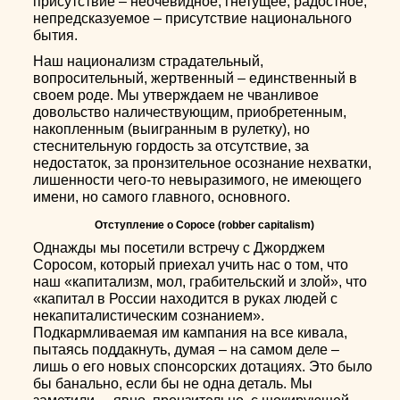
присутствие – неочевидное, гнетущее, радостное,
непредсказуемое – присутствие национального
бытия.
Наш национализм страдательный,
вопросительный, жертвенный – единственный в
своем роде. Мы утверждаем не чванливое
довольство наличествующим, приобретенным,
накопленным (выигранным в рулетку), но
стеснительную гордость за отсутствие, за
недостаток, за пронзительное осознание нехватки,
лишенности чего-то невыразимого, не имеющего
имени, но самого главного, основного.
Отступление о Соросе (robber capitalism)
Однажды мы посетили встречу с Джорджем
Соросом, который приехал учить нас о том, что
наш «капитализм, мол, грабительский и злой», что
«капитал в России находится в руках людей с
некапиталистическим сознанием».
Подкармливаемая им кампания на все кивала,
пытаясь поддакнуть, думая – на самом деле –
лишь о его новых спонсорских дотациях. Это было
бы банально, если бы не одна деталь. Мы