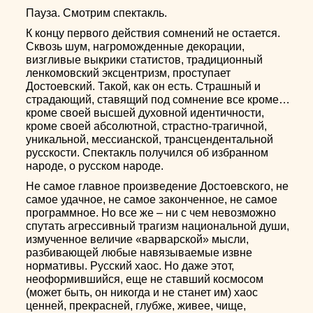
Пауза. Смотрим спектакль.
К концу первого действия сомнений не остается.
Сквозь шум, нагроможденные декорации,
визгливые выкрики статистов, традиционный
ленкомовский эксцентризм, проступает
Достоевский. Такой, как он есть. Страшный и
страдающий, ставящий под сомнение все кроме…
кроме своей высшей духовной идентичности,
кроме своей абсолютной, страстно-трагичной,
уникальной, мессианской, трансцендентальной
русскости. Спектакль получился об избранном
народе, о русском народе.
Не самое главное произведение Достоевского, не
самое удачное, не самое законченное, не самое
программное. Но все же – ни с чем невозможно
спутать агрессивный трагизм национальной души,
измученное величие «варварской» мысли,
разбивающей любые навязываемые извне
нормативы. Русский хаос. Но даже этот,
неоформившийся, еще не ставший космосом
(может быть, он никогда и не станет им) хаос
ценней, прекрасней, глубже, живее, чище,