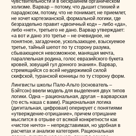
чувствительности и в бескрайнем органическом
холизме. Варвар – потому, что дышит стихией и
парадоксом, потому, что не понимает, не приемлет,
не хочет картезианской, формальной логики, где
безраздельно правит «двоичный код» – либо «да»,
либо «нет», третьего не дано. Варвар утверждает:
«а вот и дано это третье – не очевидное, не
понятное, загадочное, ускользающее, взыскуемое
третье, тайный шепот по ту сторону разума,
сбывающееся невозможное, манящая мечта,
параллельная родина, голос евразийского букета
кровей, зовущий гул донного знания». Варвар,
стремящийся со всей неудержимой силой
скифской, туранской конницы по ту сторону форм.
Лингвисты школы Пало-Альто (основатель –
Бэйтсон) ввели модель для выделения двух типов
логики. Одна – рациональная, другая – варварская
(то есть наша с вами). Рациональная логика
(дигитальная, цифровая) оперирует с понятиями
«утверждение-отрицание», причем отрицание
мыслится в отрыве от всякой конкретности как
«чистое ничто» – непредставимая, но удобная в
расчетах и анализе категория. Рациональная