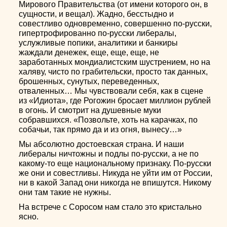
Мирового Правительства (от имени которого он, в
сущности, и вещал). Жадно, бесстыдно и
совестливо одновременно, совершенно по-русски,
гипертрофированно по-русски либералы,
услужливые попики, аналитики и банкиры
жаждали денежек, еще, еще, еще, не
заработанных мондиалистским шустрением, но на
халяву, чисто по грабительски, просто так данных,
брошенных, сунутых, переведенных,
отваленных… Мы чувствовали себя, как в сцене
из «Идиота», где Рогожин бросает миллион рублей
в огонь. И смотрит на душевные муки
собравшихся. «Позвольте, хоть на карачках, по
собачьи, так прямо да и из огня, вынесу…»
Мы абсолютно достоевская страна. И наши
либералы ничтожны и подлы по-русски, а не по
какому-то еще национальному признаку. По-русски
же они и совестливы. Никуда не уйти им от России,
ни в какой Запад они никогда не впишутся. Никому
они там такие не нужны.
На встрече с Соросом нам стало это кристально
ясно.