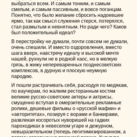
выбраться всем. И самым тонким, и самым
смелым, и самым пассивным, и вовсе поганцам.
Понятно, что было желание сбросить надоевшее
ярмо, так как смысл служения стерся, потерялся,
стал размытым и невнятным. Но ради чего? Каков
был положительный идеал?
В перестройку не думали, почти совсем не думали,
очень спешили. И вместо оздоровления, вместо
шага вверх, навстречу идеалу и высокой мечте
нашей, рухнули не в родной хаос, но в мелкую
грязь, в жижу непереваренных позднесоветских
комплексов, в дурную и плоскую неумную
пародию.
И пошли растрачивать себя, расходуя по медякам,
по ваучерам, по жалким ресторанным костям
великие русско-советские актеры и актрисы,
смущенно вступая в омерзительные рекламные
ролики, дешевые фильмы о «русской мафии» и
«авторитетах», позируя с ворами и банкирами,
развлекая косоротых нуворишей на гадких
пароходиках в невеселом угаре и дежурном,
невыразительном (теперь легитимизированном, а