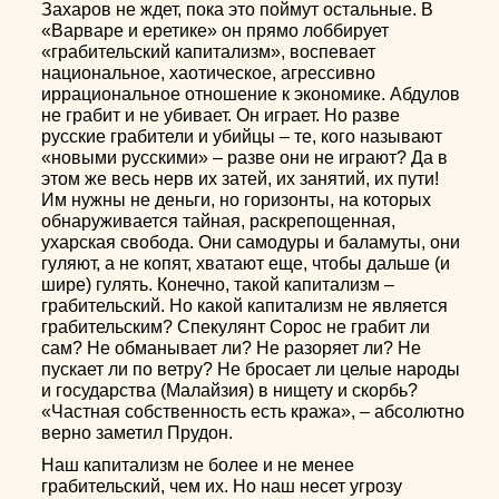
Захаров не ждет, пока это поймут остальные. В
«Варваре и еретике» он прямо лоббирует
«грабительский капитализм», воспевает
национальное, хаотическое, агрессивно
иррациональное отношение к экономике. Абдулов
не грабит и не убивает. Он играет. Но разве
русские грабители и убийцы – те, кого называют
«новыми русскими» – разве они не играют? Да в
этом же весь нерв их затей, их занятий, их пути!
Им нужны не деньги, но горизонты, на которых
обнаруживается тайная, раскрепощенная,
ухарская свобода. Они самодуры и баламуты, они
гуляют, а не копят, хватают еще, чтобы дальше (и
шире) гулять. Конечно, такой капитализм –
грабительский. Но какой капитализм не является
грабительским? Спекулянт Сорос не грабит ли
сам? Не обманывает ли? Не разоряет ли? Не
пускает ли по ветру? Не бросает ли целые народы
и государства (Малайзия) в нищету и скорбь?
«Частная собственность есть кража», – абсолютно
верно заметил Прудон.
Наш капитализм не более и не менее
грабительский, чем их. Но наш несет угрозу