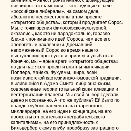
заметили, – явно, пронзительно, с шокирующей
очевидностью заметили, – что сидящие в зале
«российские либералы», на самом деле,
абсолютно невежественны в том проекте
«открытого общества», который продвигает Сорос.
Мы, с точки зрения философско-культурной,
оказались, как это ни парадоксально, гораздо
ближе к пониманию идей Сороса, чем все его
апологеты и нахлебники. Дремавший
напомаженный Сорос во время нашего
выступления проснулся и принялся улыбаться.
Конечно, мы – ярые враги «открытого общества»,
но для нас ясен проект и внятны импликации
Поппера, Хайека, Фукуямы, шире, всей
позитивистской картезианско-юмовской традиции,
вылившейся в Адама Смита, либр-эшанжизм,
современные теории тотальной капитализации и
вестернизации планеты. Мы свой выбор сделали
давно и осознанно. А что же публика? Ей было по
правде глубоко наплевать на старенького
миллиардера, на его идеи и концепции, на его
прожекты относительно «неграбительского
капитализма», на его принадлежность к
Бильдербергскому клубу, прообразу завтрашнего