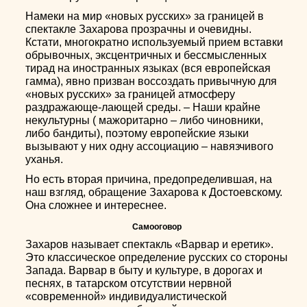
Намеки на мир «новых русских» за границей в
спектакле Захарова прозрачны и очевидны.
Кстати, многократно используемый прием вставки
обрывочных, эксцентричных и бессмысленных
тирад на иностранных языках (вся европейская
гамма), явно призван воссоздать привычную для
«новых русских» за границей атмосферу
раздражающе-лающей среды. – Наши крайне
некультурны ( мажоритарно – либо чиновники,
либо бандиты), поэтому европейские языки
вызывают у них одну ассоциацию – навязчивого
уханья.
Но есть вторая причина, предопределившая, на
наш взгляд, обращение Захарова к Достоевскому.
Она сложнее и интереснее.
Самооговор
Захаров называет спектакль «Варвар и еретик».
Это классическое определение русских со стороны
Запада. Варвар в быту и культуре, в дорогах и
песнях, в татарском отсутствии нервной
«современной» индивидуалистической