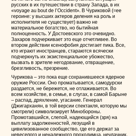
русских в их путешествии в страну Запада, в их
«voyage au bout de l’Occident». В Чуриковой (=ее
героине: у высших актеров деления на роль и
исполнителя не существует) важно не
материальное богатство, но бытийная
полноценность. У Достоевского это очевидно.
Захаров подчеркивает это еще отчетливее. Во
втором действии ксенофобия достигает пика. Все,
кто играют иностранцев, стараются всячески
подчеркнуть их экзистенциальное убожество,
вызвать в зрителе негодование, отвращение,
брезгливость, презрение.
Чурикова – это пока еще сохранившееся ядерное
оружие России. Оно проматывается, самодурски
раздается, не бережется, не отлаживается. Во
всем хозяйстве, в семье, в слугах, в самой Барыне
– распад, дряхление, угасание. Генерал
(Джигарханян, в той версии спектакля, которую мы
смотрели) символизирует Минобороны.
Промотавшийся, слепой, надеющийся (зря) на
выплату задолженностей, лезущий в
цивилизованное сообщество, где его держат за
невеселого и ненадежного проходимца, неудачник,