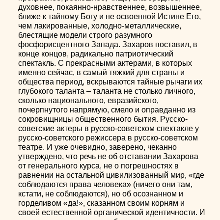
духовнее, покаянно-нравственнее, возвышеннее,
ближе к тайному Богу и не освоенной Истине Его,
чем лакированные, холодно-металлические,
блестящие модели строго разумного
фосфорисцентного Запада. Захаров поставил, в
конце концов, радикально патриотический
спектакль. С прекрасными актерами, в которых
именно сейчас, в самый тяжкий для страны и
общества период, вскрываются тайные рычаги их
глубокого таланта – таланта не столько личного,
сколько национального, евразийского,
почерпнутого напрямую, смело и оправданно из
сокровищницы общественного бытия. Русско-
советские актеры в русско-советском спектакле у
русско-советского режиссера в русско-советском
театре. И уже очевидно, заверено, чеканно
утверждено, что речь не об отставании Захарова
от генерального курса, не о погрешностях в
равнении на остальной цивилизованный мир, «где
соблюдаются права человека» (ничего они там,
кстати, не соблюдаются), но об осознанном и
горделивом «да!», сказанном своим корням и
своей естественной органической идентичности. И