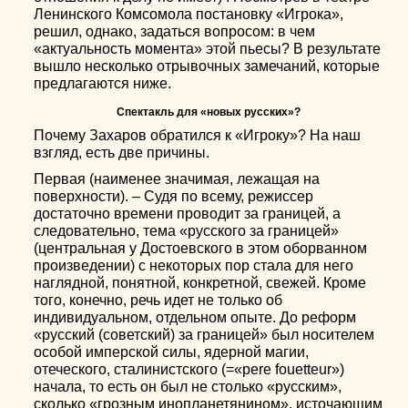
Ленинского Комсомола постановку «Игрока»,
решил, однако, задаться вопросом: в чем
«актуальность момента» этой пьесы? В результате
вышло несколько отрывочных замечаний, которые
предлагаются ниже.
Спектакль для «новых русских»?
Почему Захаров обратился к «Игроку»? На наш
взгляд, есть две причины.
Первая (наименее значимая, лежащая на
поверхности). – Судя по всему, режиссер
достаточно времени проводит за границей, а
следовательно, тема «русского за границей»
(центральная у Достоевского в этом оборванном
произведении) с некоторых пор стала для него
наглядной, понятной, конкретной, свежей. Кроме
того, конечно, речь идет не только об
индивидуальном, отдельном опыте. До реформ
«русский (советский) за границей» был носителем
особой имперской силы, ядерной магии,
отеческого, сталинистского (=«pere fouetteur»)
начала, то есть он был не столько «русским»,
сколько «грозным инопланетянином», источающим