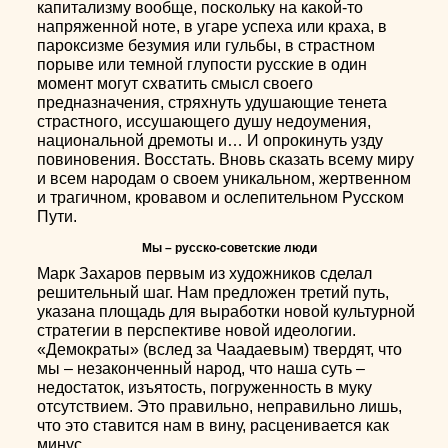
капитализму вообще, поскольку на какой-то
напряженной ноте, в угаре успеха или краха, в
пароксизме безумия или гульбы, в страстном
порыве или темной глупости русские в один
момент могут схватить смысл своего
предназначения, стряхнуть удушающие тенета
страстного, иссушающего душу недоумения,
национальной дремоты и… И опрокинуть узду
повиновения. Восстать. Вновь сказать всему миру
и всем народам о своем уникальном, жертвенном
и трагичном, кровавом и ослепительном Русском
Пути.
Мы – русско-советские люди
Марк Захаров первым из художников сделал
решительный шаг. Нам предложен третий путь,
указана площадь для выработки новой культурной
стратегии в перспективе новой идеологии.
«Демократы» (вслед за Чаадаевым) твердят, что
мы – незаконченный народ, что наша суть –
недостаток, изъятость, погруженность в муку
отсутствием. Это правильно, неправильно лишь,
что это ставится нам в вину, расценивается как
минус.