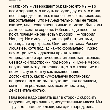
«Патриоты» утверждают обратное: что мы – во
всем хороши, что ничуть не хуже других, что и так
все в порядке, что мы, в конечном счете, такие же,
как остальные. Это неубедительно. Мы не такие,
как все, мы – совершенно иные, и, может быть, мы
даже совсем не хороши. («Злые люди песен не
поют, почему же они есть у русских», – говорил
Ницше). Но импульс, двигающий патриотами,
оправдан и прекрасен. Они говорят «да» России,
любят ее, хотя подчас как-то формально. Нужно
нечто третье: мы должны принять наше
«варварство и еретичество» именно как таковые,
без всякой подстройки под нормы и чужие мерки,
но утвердить эту погрешность, это отклонение от
нормы, эту нехватку как высшее наше
достоинство, как триумфальную постановку
вопроса над ответом, отсутствия над наличием,
мечты над реальностью, возможности над
действительностью.
Нам всем надо сделать шаг в сторону, сбросить
надоевшие, прилипшие, искусственные маски. Мы
– русско-советские люди, мы один народ, одна