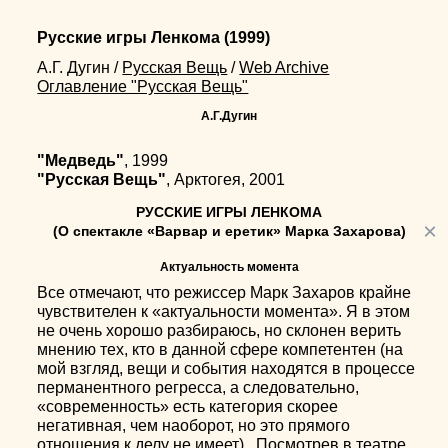
Русские игры Ленкома
(1999)
А.Г. Дугин
/
Русская Вещь
/
Web Archive
Оглавление "Русская Вещь"
А.Г.Дугин
"Медведь"
, 1999
"Русская Вещь"
, Арктогея, 2001
РУССКИЕ ИГРЫ ЛЕНКОМА
×
(О спектакле «Варвар и еретик» Марка Захарова)
Актуальность момента
Bсе отмечают, что режиссер Марк Захаров крайне
чувствителен к «актуальности момента». Я в этом
не очень хорошо разбираюсь, но склонен верить
мнению тех, кто в данной сфере компетентен (на
мой взгляд, вещи и события находятся в процессе
перманентного регресса, а следовательно,
«современность» есть категория скорее
негативная, чем наоборот, но это прямого
отношения к делу не имеет) . Посмотрев в театре