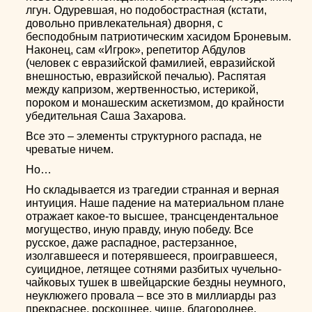
лгун. Одуревшая, но подобострастная (кстати,
довольно привлекательная) дворня, с
бесподобным патриотическим хасидом Броневым.
Наконец, сам «Игрок», репетитор Абдулов
(человек с евразийской фамилией, евразийской
внешностью, евразийской печалью). Распятая
между капризом, жертвенностью, истерикой,
пороком и монашеским аскетизмом, до крайности
убедительная Саша Захарова.
Все это – элементы структурного распада, не
чреватые ничем.
Но…
Но складывается из трагедии странная и верная
интуиция. Наше падение на материальном плане
отражает какое-то высшее, трансцендентальное
могущество, иную правду, иную победу. Все
русское, даже распадное, растерзанное,
изолгавшееся и потерявшееся, проигравшееся,
суицидное, летящее сотнями разбитых чучельно-
чайковых тушек в швейцарские бездны неумного,
неуклюжего провала – все это в миллиарды раз
прекраснее, роскошнее, чище, благороднее,