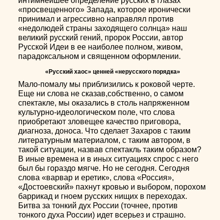
интимнейшее определение русских в глазах
«просвещенного» Запада, которое иронически
принимал и агрессивно направлял против
«недолюдей страны заходящего солнца» наш
великий русский гений, пророк России, автор
Русской Идеи в ее наиболее полном, живом,
парадоксальном и священном оформлении.
«Русский хаос» ценней «нерусского порядка»
Мало-помалу мы приблизились к роковой черте.
Еще ни слова не сказав,собственно, о самом
спектакле, мы оказались в столь напряженном
культурно-идеологическом поле, что слова
приобретают зловещее качество приговора,
диагноза, доноса. Что сделает Захаров с таким
литературным материалом, с таким автором, в
такой ситуации, назвав спектакль таким образом?
В иные времена и в иных ситуациях спрос с него
был бы гораздо мягче. Но не сегодня. Сегодня
слова «варвар и еретик», слова «Россия»,
«Достоевский» пахнут кровью и выбором, порохом
баррикад и гноем русских нищих в переходах.
Битва за тонкий дух России (точнее, против
тонкого духа России) идет всерьез и страшно.