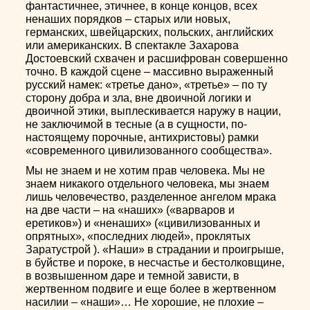
фантастичнее, этичнее, в конце концов, всех
ненаших порядков – старых или новых,
германских, швейцарских, польских, английских
или американских. В спектакле Захарова
Достоевский схвачен и расшифрован совершенно
точно. В каждой сцене – массивно выраженный
русский намек: «третье дано», «третье» – по ту
сторону добра и зла, вне двоичной логики и
двоичной этики, выплескивается наружу в нации,
не заключимой в тесные (а в сущности, по-
настоящему порочные, антихристовы) рамки
«современного цивилизованного сообщества».
Мы не знаем и не хотим прав человека. Мы не
знаем никакого отдельного человека, мы знаем
лишь человечество, разделенное ангелом мрака
на две части – на «наших» («варваров и
еретиков») и «ненаших» («цивилизованных и
опрятных», «последних людей», проклятых
Заратустрой ). «Наши» в страдании и проигрыше,
в буйстве и пороке, в несчастье и бестолковщине,
в возвышенном даре и темной зависти, в
жертвенном подвиге и еще более в жертвенном
насилии – «наши»… Не хорошие, не плохие –