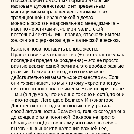
глоссолалией поместных церквей и черным
кастовым духовенством, с их предельным
мистицизмом и трансцендентализмом, с их
традиционной неразберихой в делах
монастырского и епархиального менеджмента –
именно «еретиками», «спиритуалистской
восточной сектой». Мы, правда, отвечали им тем
же, считая «церкви запада – латинской ересью».
Кажется пора поставить вопрос жестко.
Православие и католичество (+ протестантизм как
последний предел вырождения) – это не просто
разные версии одной религии, это вообще разные
религии. Только что-то одно из них можно
действительно называть «христианством». Если
они «христиане», то мы к такому «христианству»
никакого отношения не имеем. Если же христиане
– мы (а я думаю, что именно так оно и есть), то они
– кто-то еще. Легенда о Великом Инквизиторе
Достоевского сегодня нисколько не утратила
своей актуальности. Возможно, только сегодня она
до конца и стала понятной. Захаров не просто
обращается к Достоевскому, что само по себе –
вызов. Он выносит в название важнейшее,