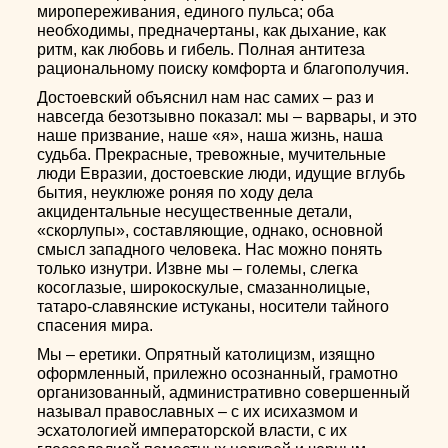
миропереживания, единого пульса; оба
необходимы, предначертаны, как дыхание, как
ритм, как любовь и гибель. Полная антитеза
рациональному поиску комфорта и благополучия.
Достоевский объяснил нам нас самих – раз и
навсегда безотзывно показал: мы – варвары, и это
наше призвание, наше «я», наша жизнь, наша
судьба. Прекрасные, тревожные, мучительные
люди Евразии, достоевские люди, идущие вглубь
бытия, неуклюже роняя по ходу дела
акцидентальные несущественные детали,
«скорлупы», составляющие, однако, основной
смысл западного человека. Нас можно понять
только изнутри. Извне мы – големы, слегка
косоглазые, широкоскулые, смазаннолицые,
татаро-славянские истуканы, носители тайного
спасения мира.
Мы – еретики. Опрятный католицизм, изящно
оформленный, прилежно осознанный, грамотно
организованный, административно совершенный
называл православных – с их исихазмом и
эсхатологией императорской власти, с их