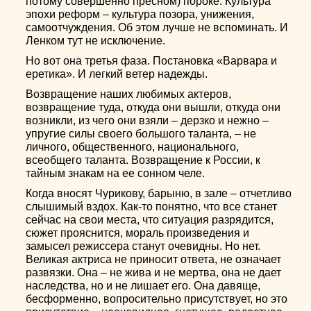
потому совершенно пресном) пороке. Культура
эпохи реформ – культура позора, унижения,
самоотчуждения. Об этом лучше не вспоминать. И
Ленком тут не исключение.
Но вот она третья фаза. Постановка «Варвара и
еретика». И легкий ветер надежды.
Возвращение наших любимых актеров,
возвращение туда, откуда они вышли, откуда они
возникли, из чего они взяли – дерзко и нежно –
упругие силы своего большого таланта, – не
личного, общественного, национального,
всеобщего таланта. Возвращение к России, к
тайным знакам на ее сонном челе.
Когда вносят Чурикову, барыню, в зале – отчетливо
слышимый вздох. Как-то понятно, что все станет
сейчас на свои места, что ситуация разрядится,
сюжет прояснится, мораль произведения и
замысел режиссера станут очевидны. Но нет.
Великая актриса не приносит ответа, не означает
развязки. Она – не жива и не мертва, она не дает
наследства, но и не лишает его. Она давяще,
бесформенно, вопросительно присутствует, но это