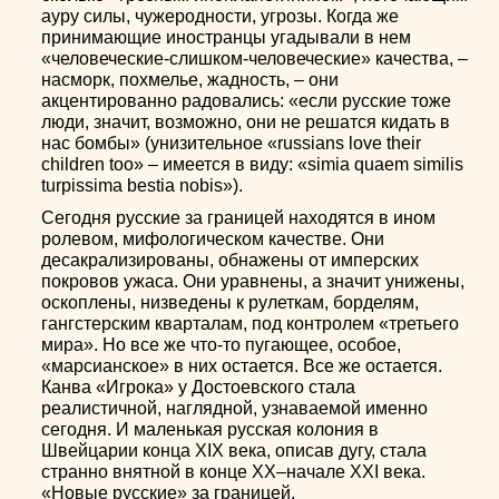
ауру силы, чужеродности, угрозы. Когда же
принимающие иностранцы угадывали в нем
«человеческие-слишком-человеческие» качества, –
насморк, похмелье, жадность, – они
акцентированно радовались: «если русские тоже
люди, значит, возможно, они не решатся кидать в
нас бомбы» (унизительное «russians love their
children too» – имеется в виду: «simia quaem similis
turpissima bestia nobis»).
Сегодня русские за границей находятся в ином
ролевом, мифологическом качестве. Они
десакрализированы, обнажены от имперских
покровов ужаса. Они уравнены, а значит унижены,
оскоплены, низведены к рулеткам, борделям,
гангстерским кварталам, под контролем «третьего
мира». Но все же что-то пугающее, особое,
«марсианское» в них остается. Все же остается.
Канва «Игрока» у Достоевского стала
реалистичной, наглядной, узнаваемой именно
сегодня. И маленькая русская колония в
Швейцарии конца XIX века, описав дугу, стала
странно внятной в конце XX–начале XXI века.
«Новые русские» за границей.