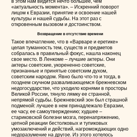
в этом нам видится нечто большее, чем
«актуальность момента». – Искренний поворот
лицом к Евразии, принятие и освоение нашей
культуры и нашей судьбы. На этот раз с
откровенным вызовом и достоинством.
Возвращение в отсутствие времени
Такое впечатление, что в «Варваре и еретике»
целая туманность тем, существ и предметов
собралась в правильный фокус, нашла наконец
свое место. В Ленкоме – лучшие актеры. Они
актеры советские, укорененно советские,
признанные и принятые советским духом,
советским народом. Явно было что-то и тогда, в
позднем скучном разваливающемся брежневском
недогосударстве, что уходило корнями в просторы
Великой России, тянуло лямку ее странной,
непрямой судьбы. Брежневский эон был страшной
подменой: лучшее в нем принадлежало Евразии,
ее часу, ее самоутверждению; худшее –
стариковской болезни мозга, перенапряжению,
цепной реакции бестолковых и тупиковых
умозаключений и действий, нагромождающих одно
недоразумение на другое. Из этого хотелось