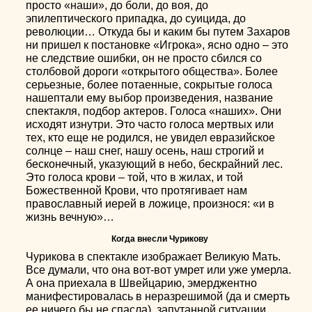
просто «наши», до боли, до воя, до
эпилептического припадка, до суицида, до
революции… Откуда бы и каким бы путем Захаров
ни пришел к постановке «Игрока», ясно одно – это
не следствие ошибки, он не просто сбился со
столбовой дороги «открытого общества». Более
серьезные, более потаенные, сокрытые голоса
нашептали ему выбор произведения, название
спектакля, подбор актеров. Голоса «наших». Они
исходят изнутри. Это часто голоса мертвых или
тех, кто еще не родился, не увидел евразийское
солнце – наш снег, нашу осень, наш строгий и
бесконечный, указующий в небо, бескрайний лес.
Это голоса крови – той, что в жилах, и той
Божественной Крови, что протягивает нам
православный иерей в ложице, произнося: «и в
жизнь вечную»…
Когда внесли Чурикову
Чурикова в спектакле изображает Великую Мать.
Все думали, что она вот-вот умрет или уже умерла.
А она приехала в Швейцарию, эмерджентно
манифестировалась в неразрешимой (да и смерть
ее ничего бы не спасла), запутанной ситуации