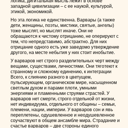
логика, дигитальная мысль лежит в основе
западной цивилизации – с ее наукой, культурой,
этикой, экономикой.
Но эта логика не единственна. Варвары (а также
дети, женщины, поэты, мистики, святые, ангелы)
тоже мыслят, но мыслят иначе. Они не
обращаются к чистому отрицанию, не оперируют с
тем, что непредставимо, абстрактно. Для них
отрицание одного есть уже заведомо утверждение
другого, на месте небытия у них стоит инобытие.
У варваров нет строго разделительных черт между
вещами, существами, личностями. Они тяготеют к
странному и сложному единению, к интеграции
Всего, к слиянию разного в цветущем,
пульсирующем, органическом мире, насыщенном
светлым духом и парами плоти, умными
энергиями и пламенными струями страстей. У
варваров нет смерти, строго отдельной от жизни,
нет индивидуума, отдельного от общины – семьи,
племени, нации, империи. У варваров сон и явь
переплетены, одушевленное и неодушевленное
соучаствуют в общем ансамбле мира. Страдание и
счастье варваров – две стороны единого