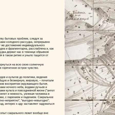
тву бытовых проблем, следуя за
вами холодного рассудка, непрерывно
у же достижению индивидуального
дна и фрагментарна, расслаблена и, как
судка держат нас в темнице обрывков
бя в таком ритме и уныло тащится от
вернуться на всю свою солнечную
е горячечное острое чувство.
дов и культов до политики, ведения
бщую и безмерную, мировую, – почитали
вном восприятии окружающего бытия.
зами ночного неба, водами ручьев и
ами культа и повседневной жизни ("ангел
репет и нежность, увлекая человека в
ми, с парением и падением. Сакральное
но-неприятно", "выгодно-невыгодно";
ад, интерес к аду заставляет задуматься
 опыт сакрального лежит вообще вне