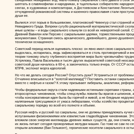
священных невидимых вод. Мало-помалу сакральное стало давать о себе зна
шептать в славянофилах и народниках, в тщательных собирателях народног
сектах, в художниках и композиторах, в Достоевском и Константине Леонть
отчужденной романовской системы и казенного православия стали проступа
души ее.
Вылился этот порыв в большевизме, платоновский Чевенгур стал странной 
Невидимого Града. Вопреки сугубо рациональной материалистической схол
иные шлюзы – и воды сакрального хлынули со всей их невероятной силой. 
Древний Вавилон или Персию с сакральными царями, торжественными проц
монументами. Странная смесь архаического, древнейшего, донно-душевного
технически оснащенного.
Советский период нельзя оценивать плоско: он явно имел свою сакральность
выдохлась, испарилась, ведь зафиксироваться в столь противоречивой и в
теории тонкому опыту глубинного восприятия мира было чрезвычайно трудн
Устрялова, Павла Васильева и тысяч других выразителей советской неосак
советской души началось в 60-е, а закончилось только вчера. От СССР ост
КПРФ, экспонат морга идеологий.
Но что же делать сегодня России? Опустить руки? Устраниться от проблемы
Отчаянно вписываться в "золотой миллиард"? Поставить останки сакрально
вместе с нефтью и газом? К этому призывают либералы, аналитики, реформ
Чтобы федеральные округа стали надежными истинными скрепами страны, 
второсортных чиновников, чтобы спецслужбы ловили бы врагов и шпионов, а
чтобы консервативная идея была бы горячей и живой, а не бледным недоум
наляпанным трясущимися от ужаса либералами, чтобы хозяйство процветал
сакральному порядку во всей его полноте и объеме.
Русская нефть и русский газ сакральны, они не должны принадлежать кучке
испуганными физиономиями или извилистым гладкобедрым чиновникам. Это 
вложили свою энергию миллиарды древних живых существ, да, они сгнили, н
их жизнь питает сегодня прожорливые желудки машин. Газ тоже не сам по себ
открыли алхимики (Ван Гельмонт), героические носители сакрального в ост