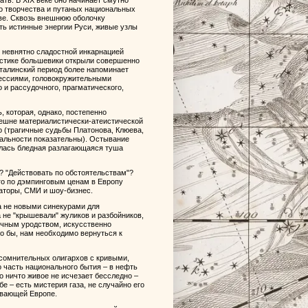
ть. В XIX веке оно начинает смутно
о творчества и путаных национальных
еве. Сквозь внешнюю оболочку
ть истинные энергии Руси, живые узлы
и невнятно сладостной инкарнацией
астике большевики открыли совершенно
Сталинский период более напоминает
ессиями, головокружительными
 и рассудочного, прагматического,
, которая, однако, постепенно
нешне материалистически-атеистической
о (трагичные судьбы Платонова, Клюева,
ральности показательны). Остывание
алась бледная разлагающаяся туша
? "Действовать по обстоятельствам"?
го по дэмпинговым ценам в Европу
аторы, СМИ и шоу-бизнес.
а не новыми синекурами для
 не "крышевали" жуликов и разбойников,
очным уродством, искусственно
о бы, нам необходимо вернуться к
 сомнительных олигархов с кривыми,
часть национального бытия – в нефть
о ничто живое не исчезает бесследно –
е – есть мистерия газа, не случайно его
ывающей Европе.