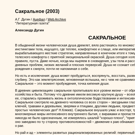
Сакральное
(2003)
А.Г. Дугин
/
Ацефал
/
Web Archive
"Литературная газета"
Александр Дугин
САКРАЛЬНОЕ
В обыденной жизни человеческая душа дремлет, вяло растекаясь по множес
инстинктами тела, ищущего, где теплее, комфортнее и слаще, или императи
вырабатывающего жесткие стратегии, направленные в конечном итоге к том
телесного комфорта с приятной эмоциональной окраской. Душа сегодня холо
правило, пуста. Даже ночью, когда мы ныряем в сновидения, узы тела и рас
дневных проблем, низких желаний и плоских перверсий. Душа не сознает се
рождения к смерти, почти не напоминая о себе.
Но есть и исключения: душа может пробудиться, воспрянуть, восстать, раз
глубину. Это как землетрясение, мгновенная вспышка, ни с чем не сравнимо
Сакральное – это момент пробуждения, точка кипения души.
В древних цивилизациях сакральное пропитывало все уровни жизни – от обря
хозяйства и быта. Потому что древние имели весомую крупную душу – всео
ее, старались проживать жизнь в онтологическом бодрствовании и интенси
Сакральное смотрело на древнего человека со всех сторон – звездными гла
ключей, травами и деревьями, зверями и птицами, другими людьми, предмет
простых человеческих дел" Н.Клюев). Сакральное внушало ужас и восторг, т
многомерные миры интенсивного внутреннего бытия, с виражами и пропастя
никогда не было однозначным, не измерялось шкалой "хорошо-плохо", "прият
оно заведомо по ту сторону противоположностей – движение к раю обнажает 
о рае.
Но рай и ад – элементы развитых рационализированных религий: первичный