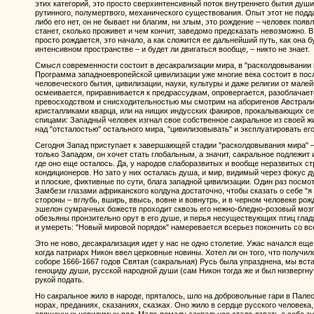
этих категорий, это просто сверхинтенсивный поток внутреннего бытия души
рутинного, полумертвого, механического существования. Опыт этот не подда
либо его нет, он не бывает ни благим, ни злым, это рождение – человек появля
станет, сколько проживет и чем кончит, заведомо предсказать невозможно.
просто рождается, это начало, а как сложится ее дальнейший путь, как она 
интенсивном пространстве – и будет ли двигаться вообще, – никто не знает.
Смысл современности состоит в десакрализации мира, в "расколдовывании м
Программа западноевропейской цивилизации уже многие века состоит в по
человеческого бытия, цивилизации, науки, культуры и даже религии от мале
осмеивается, приравнивается к предрассудкам, опровергается, разоблачает
превосходством и снисходительностью мы смотрим на аборигенов Австрали
кристалликами кварца, или на нищих индусских факиров, прокалывающих се
спицами: Западный человек изгнал свое собственное сакральное из своей ж
над "отсталостью" остального мира, "цивилизовывать" и эксплуатировать его
Сегодня Запад приступает к завершающей стадии "расколдовывания мира" – 
только Западом, он хочет стать глобальным, а значит, сакральное подлежит 
где оно еще осталось. Да, у народов слаборазвитых и вообще неразвитых ст
кондиционеров. Но зато у них осталась душа, и мир, видимый через фокус 
и плоские, фиктивные по сути, блага западной цивилизации. Один раз посм
Замбези глазами африканского колдуна достаточно, чтобы сказать о себе "я
стороны – вглубь, вширь, ввысь, вовне и вовнутрь, и в черном человеке ро
эшелон сумрачных божеств проходит сквозь его нежно-бледно-розовый мозг 
обезьяны пронзительно орут в его душе, и перья несуществующих птиц гла
и умереть: "Новый мировой порядок" намеревается всерьез покончить со вс
Это не ново, десакрализация идет у нас не одно столетие. Ужас начался еще 
когда патриарх Никон ввел церковные новины. Хотел ли он того, что получило
соборе 1666-1667 годов Святая (сакральная) Русь была упразднена, мы вста
геноциду души, русской народной души (сам Никон тогда же и был низвергну
рукой подать.
Но сакральное жило в народе, пряталось, шло на добровольные гари в Палео
норах, преданиях, сказаниях, сказках. Оно жило в сердце русского человека