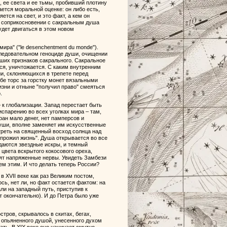
, ее света и ее тьмы, пробивший плотину
ется моральной оценке: он либо есть,
ется на свет, и это факт, а кем он
 В соприкосновении с сакральным душа
будет двигаться в этом новом
ира" ("le desenchentment du monde").
следовательном геноциде души, очищении
йших признаков сакрального. Сакральное
ся, уничтожается. С каким внутренним
и, склоняющихся в трепете перед
бе торс за горстку монет вязальными
изни и отныне "получил право" смеяться
.
к глобализации. Запад перестает быть
испарению во всех уголках мира – там,
ран мало денег, нет памперсов и
души, вполне заменяет им искусственные
отреть на священный восход солнца над
 прожил жизнь". Душа открывается во все
ждаются звездные искры, и темный
цвета вскрытого кокосового ореха,
дят напряженные нервы. Увидеть Замбези
ем этим. И что делать теперь России?
в XVII веке как раз Великим постом,
сь, нет ли, но факт остается фактом: на
ли на западный путь, приступив к
т окончательно). И до Петра было уже
стров, скрывалось в скитах, бегах,
, опьяненного душой, унесенного духом