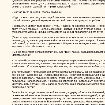
тушила солнце, и бородатые насекомые лезли по обе стороны мира – к верх
семи оттенков черного, – и сталкивались там, и падали на землю огромными
ручки, отбивая странный такт – ритм конвульсий.
И сказал тогда мне Заяц гласом трубным:
- Иди отсюда, пока цел, и никогда больше не смотри на зеленые огни неоко
старой лампы с дачной веранды, на детский смех и вспугнутых воробьев...
И я пошел, и увидел тела зверей и птиц, и оленей множество великое, и жуков
высунутыми языками – целое море собак никогда не видел столько собак! – 
открываются дверцы шкафа, когда оттуда начинает вываливаться его тугое,
(Одно из двух – или мир и населяющие его существа являются механизмами
демоны, духи, малые, умученные братья ангелов и звездных ветров... Ничег
либо живой, и он вырос сам из ритмической пульсации вьющихся масс, либо 
нарочно, чтобы сбить нас с толку...)
Именно так стонет белка и хрипит еж... Как "так"? Как мы расшифровываем э
шепота стихий?
И тогда небо, и земля, и цари земные, и народы мира, и птицы небесные, и рек
колеса, и многоочитые, и землистые, и черви морей, и соленые брызги, и ст
этой точке... Ото всех краев, полуобгоревшие, застигнутые валом войны, с 
Все прибывали и прибывали они, и уже некуда было встать, как на похоронах
теснее, как на похоронах Гитлера, пока все мы не начали превращаться в од
было не разобрать, только визг, вопль, страх, боль, духота, мрак и смрад...
подумалось напоследок мне. И я наконец заплакал по-настоящему, окончате
хрустальными слезами, как у царицы воздухов, как в зеркальных мирах дре
дымящихся реторт...
Большой шар тогда сошел с горной вершины, подернутой молочной пленкой,
связывавшей его с еще более высокими и скрытыми этажами видений, и прони
слезы, которые покатились градом вовнутрь, легкие очистительные слезы с
слабых и нежных существах Вселенной – жалких, дрожащих, беспомощных, х
и больше, они теперь катились сплошным потоком, пенным сметанным поток