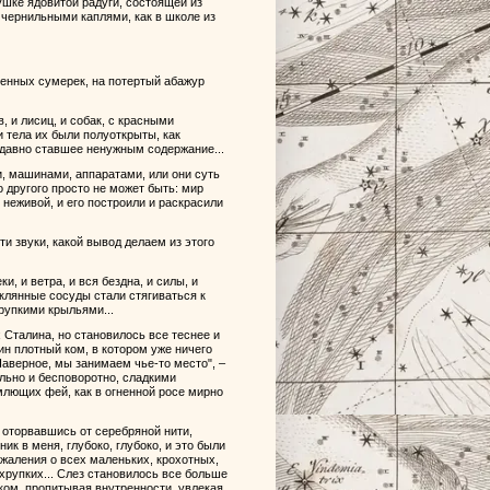
ушке ядовитой радуги, состоящей из
 чернильными каплями, как в школе из
нченных сумерек, на потертый абажур
, и лисиц, и собак, с красными
и тела их были полуоткрыты, как
 давно ставшее ненужным содержание...
, машинами, аппаратами, или они суть
о другого просто не может быть: мир
неживой, и его построили и раскрасили
ти звуки, какой вывод делаем из этого
и, и ветра, и вся бездна, и силы, и
еклянные сосуды стали стягиваться к
хрупкими крыльями...
 Сталина, но становилось все теснее и
ин плотный ком, в котором уже ничего
 "Наверное, мы занимаем чье-то место", –
льно и бесповоротно, сладкими
млющих фей, как в огненной росе мирно
 оторвавшись от серебряной нити,
к в меня, глубоко, глубоко, и это были
ожаления о всех маленьких, крохотных,
рупких... Слез становилось все больше
ом, пропитывая внутренности, увлекая