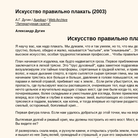
Искусство правильно плакать
(2003)
А.Г. Дугин
/
Ацефал
/
Web Archive
"Литературная газета"
Александр Дугин
Искусство правильно пл
Я научу вас, как надо плакать. Мы думаем, что и так умеем, но то, что мы 
грустно, больно, обидно и жалко, называется "нытьем", или "хныканьем"... Э
высокое искусство, особая труднопостигаемая профессия... Чтобы правильно 
Плач начинается издалека, как будто надвигается гроза. Первое приближение
заключается в легкой тряске. Это "трус духовный", едва заметное подрагив
визуализируем эти тайные платформы, спрятанные в грудной клетке, и приво
волос, и наше дыхание сперто, в горло сыплется сырая грязная глина, мы з
начинаем трястись все больше и больше, давление в голове повышается, н
парами и липкой отравой, прибивает нас к земле... Если ритм убыстрится, 
пропасть, где пульсируют массы распавшихся, очерневших тел, еще едва ж
нечто цельное и мучительно ищущих старых мест, где они были когда-то, ко
почерневшими, более складными и уместными для взгляда, более приемлемым
вперед, все глубже и глубже в комок черных змей, выползающих из солнечно
трясемся и падаем, валимся, как копна, и тогда впервые из гортани раздае
смелый, осторожный, боязливый хрип...
Первая фигура плача. Если нам удалось добраться до этой точки, мы на вер
Вытягивая долгий и ржавый хрип, мы должны построить из него мост. Мост, в
Вы видите ее?
И разверзлась скала мира, и рухнули камни, и открылась утроба земли, пыла
и вышел из нее Заяц велий, громадный и страшный, и уши его закрывали пол