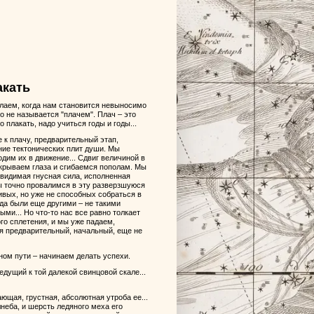
акать
делаем, когда нам становится невыносимо
то не называется "плачем". Плач – это
плакать, надо учиться годы и годы...
 к плачу, предварительный этап,
ание тектонических плит души. Мы
дим их в движение... Сдвиг величиной в
акрываем глаза и сгибаемся пополам. Мы
евидимая гнусная сила, исполненная
мы точно провалимся в эту разверзшуюся
ивых, но уже не способных собраться в
гда были еще другими – не такими
и... Но что-то нас все равно толкает
го сплетения, и мы уже падаем,
тся предварительный, начальный, еще не
ном пути – начинаем делать успехи.
едущий к той далекой свинцовой скале...
ющая, грустная, абсолютная утроба ее...
неба, и шерсть ледяного меха его