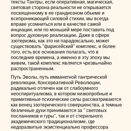
тексты Тантры, если оперативная, магическая,
световая сторона реальности не открывается
посвященному в ее грандиозном объеме и
всепроникающей силовой стихии, мы всегда
вправе усомниться или в качестве самой
инциации, или по моньшей мере поставить под
вопрос духовную реализацию. Даже в сфере
эзотеризма, как это ни парадоксально, может
существовать "фарисейский" комплекс, и более
того, есть все основания полагать, что в
последние времена, а именно в эту эпоху мы
живем, такой комплекс является чрезвычайно
распространенным.
Путь Эволы, путь имманетной тантрической
революции, Консервативной Революции,
радикально отличен как от слабоумного
неоспиритуализма, в котором низкопробные и
примитивные психические силы рассматриваются
как венец эзотерического совершенства, а темные
безличные духи принимаются за " световых
посланников и гуры", так и от стерильного
академического традиционализме, где
недоразвитые экзистенциально профессора