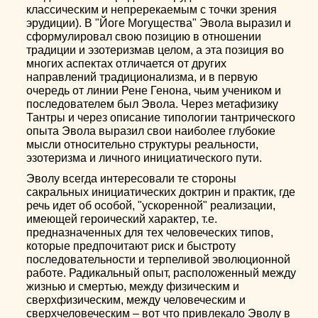
классическим и непререкаемым с точки зрения
эрудиции). В "Йоге Могущества" Эвола выразил и
сформулировал свою позицию в отношении
традиции и эзотеризмав целом, а эта позиция во
многих аспектах отличается от других
направлений традиционализма, и в первую
очередь от линии Рене Генона, чьим учеником и
последователем был Эвола. Через метафизику
Тантры и через описание типологии тантрического
опыта Эвола выразил свои наиболее глубокие
мысли относительно структуры реальности,
эзотеризма и личного инициатического пути.
Эволу всегда интересовали те стороны
сакральных инициатических доктрин и практик, где
речь идет об особой, "ускоренной" реализации,
имеющей героический характер, т.е.
предназначенных для тех человеческих типов,
которые предпочитают риск и быстроту
последовательности и терпеливой эволюционной
работе. Радикальный опыт, расположенный между
жизнью и смертью, между физическим и
сверхфизическим, между человеческим и
сверхчеловеческим – вот что привлекало Эволу в