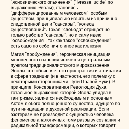
"ясновидческого опьянения" ("ivresse lucide" по
выражению Эволы), становясь
"дифференцированным человеком", особым
существом, принципиально изъятым из причинно-
следственной цепи "сансары", "колеса
существований". Такая "свобода" отрицает не
только рабство "сансары", но и саму идею
"освобождения", так как такое "освобождение"
есть само по себе ничто иное как иллюзия.
Магия "пробуждения", героическая инициация
мгновенного озарения является центральным
пунктом традиционалистского мировоззрения
Эволы, что объясняет его пристрастия и антипатии
в сфере традиции (и в частности, его полемику с
некоторыми сторонниками Пути Правой Руки). В
принципе, Консервативная Революция Духа,
тотальное выражение которой Эвола увидел в
тантризме, является необходимым и основным
Актом любого полноценного существа, идущего по
пути инициации и духовной реализации. Если
эзотеризм не производит с сущностью человека
феноменов аналогичных тому разрыву сознания и
радикальной транфорсмации, о которых говорят