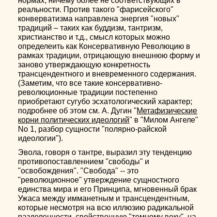
нормах, ничему более не соответствующих в
реальности. Против такого "фарисейского"
конверватизма направлена энергия "новых"
традиций – таких как буддизм, тантризм,
христианство и т.д., смысл которых можно
определеить как Консервативную Революцию в
рамках традиции, отрицающую внешнюю форму и
заново утверждающую конкретность
трансцендентного и вневременного содержания.
(Заметим, что все такие консервативно-
революционные традиции постепенно
приобретают сугубо эсхатологический характер;
подробнее об этом см. А. Дугин "
Метафизические
корни политических идеологий
" в "Милом Ангеле"
No 1, разбор сущности "полярно-райской
идеологии").
Эвола, говоря о тантре, выразил эту тенденцию
противопоставленнием "свободы" и
"освобождения". "Свобода" -- это
"революционное" утверждение сущностного
единства мира и его Принципа, мгновенный брак
Ужаса между имманетным и трансцендентным,
которые несмотря на всю иллюзию радикальной
разделенности, свойственную "темному веку", на