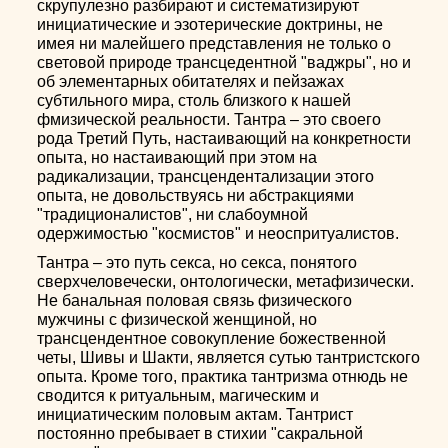
скрупулезно разбирают и систематизируют
инициатические и эзотерические доктрины, не
имея ни малейшего представления не только о
световой природе трансцедентной "ваджры", но и
об элементарных обитателях и пейзажах
субтильного мира, столь близкого к нашей
фмизической реальности. Тантра – это своего
рода Третий Путь, настаивающий на конкретности
опыта, но настаивающий при этом на
радикализации, трансцендентализации этого
опыта, не довольствуясь ни абстракциями
"традиционалистов", ни слабоумной
одержимостью "космистов" и неоспритуалистов.
Тантра – это путь секса, но секса, понятого
сверхчеловечески, онтологически, метафизически.
Не банальная половая связь физического
мужчины с физической женщиной, но
трансцендентное совокупление божественной
четы, Шивы и Шакти, является сутью тантристского
опыта. Кроме того, практика тантризма отнюдь не
сводится к ритуальным, магическим и
инициатическим половым актам. Тантрист
постоянно пребывает в стихии "сакральной