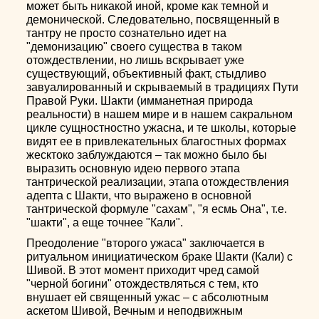
может быть никакой иной, кроме как темной и
демонической. Следовательно, посвященный в
тантру не просто сознательно идет на
"демонизацию" своего существа в таком
отождествлении, но лишь вскрывает уже
существующий, объективный факт, стыдливо
завуалированный и скрываемый в традициях Пути
Правой Руки. Шакти (имманетная природа
реальности) в нашем мире и в нашем сакральном
цикле сущностностно ужасна, и те школы, которые
видят ее в привлекательных благостных формах
жесктоко заблуждаются – так можно было бы
выразить основную идею первого этапа
тантрической реализации, этапа отождествления
адепта с Шакти, что выражено в основной
тантрической формуле "сахам", "я есмь Она", т.е.
"шакти", а еще точнее "Кали".
Преодоление "второго ужаса" заключается в
ритуальном инициатическом браке Шакти (Кали) с
Шивой. В этот момент приходит чред самой
"черной богини" отождествляться с тем, кто
внушает ей священный ужас – с абсолютным
аскетом Шивой, Вечным и неподвижным