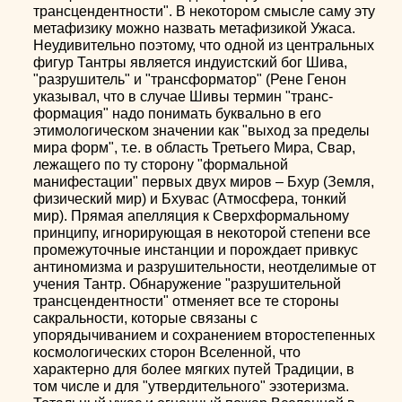
трансцендентности". В некотором смысле саму эту
метафизику можно назвать метафизикой Ужаса.
Неудивительно поэтому, что одной из центральных
фигур Тантры является индуистский бог Шива,
"разрушитель" и "трансформатор" (Рене Генон
указывал, что в случае Шивы термин "транс-
формация" надо понимать буквально в его
этимологическом значении как "выход за пределы
мира форм", т.е. в область Третьего Мира, Свар,
лежащего по ту сторону "формальной
манифестации" первых двух миров – Бхур (Земля,
физический мир) и Бхувас (Атмосфера, тонкий
мир). Прямая апелляция к Сверхформальному
принципу, игнорирующая в некоторой степени все
промежуточные инстанции и порождает привкус
антиномизма и разрушительности, неотделимые от
учения Тантр. Обнаружение "разрушительной
трансцендентности" отменяет все те стороны
сакральности, которые связаны с
упорядычиванием и сохранением второстепенных
космологических сторон Вселенной, что
характерно для более мягких путей Традиции, в
том числе и для "утвердительного" эзотеризма.