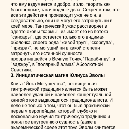
что ему вздумается и добро, и зло, творить как
благородные, так и подлые дела. Секрет в том, что
все эти действия производит уже не о н, а
следовательно, они не могут его затронуть ни в
коей мере. Тантрический ужас расстворяет в
адепте оковы "кармы", изымает его из потока
"сансары", где остается только его видимая
оболочка, своего рода "живой труп", "скорлупа",
"призрак", не могущий ни в какой степени
затронуть его истинной сущности,
превратившейся в Вечную Точку, "Парабинду", в
"ваджру", в "полярный алмаз" Абсолютной
Свастики.
3. Инициатическая магия Юлиуса Эволы
Книга "Йога Могущества", посвященная
тантрической традиции является быть может
наиболее удачной и наиболее концептуальной
книгой этого выдающегося традиционалиста. И
дело не только в том, чтот он был практически
первым европейцем, который глубоко и
досконально изучил тантрическую традицию и
понял ее внутреннюю сущность (даже в
академической среде этот труд Эволы считается