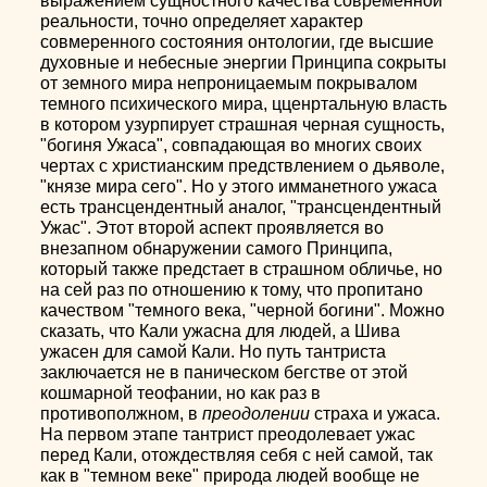
выражением сущностного качества современной
реальности, точно определяет характер
совмеренного состояния онтологии, где высшие
духовные и небесные энергии Принципа сокрыты
от земного мира непроницаемым покрывалом
темного психического мира, цценртальную власть
в котором узурпирует страшная черная сущность,
"богиня Ужаса", совпадающая во многих своих
чертах с христианским предствлением о дьяволе,
"князе мира сего". Но у этого имманетного ужаса
есть трансцендентный аналог, "трансцендентный
Ужас". Этот второй аспект проявляется во
внезапном обнаружении самого Принципа,
который также предстает в страшном обличье, но
на сей раз по отношению к тому, что пропитано
качеством "темного века, "черной богини". Можно
сказать, что Кали ужасна для людей, а Шива
ужасен для самой Кали. Но путь тантриста
заключается не в паническом бегстве от этой
кошмарной теофании, но как раз в
противополжном, в
преодолении
страха и ужаса.
На первом этапе тантрист преодолевает ужас
перед Кали, отождествляя себя с ней самой, так
как в "темном веке" природа людей вообще не