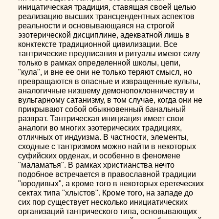
иницатическая традиция, ставящая своей целью
реализацию высших трансцендентных аспектов
реальности и основывающаяся на строгой
эзотерической дисциплине, адекватной лишь в
конктексте традиционной цивилизации. Все
тантрические предписания и ритуалы имеют силу
только в рамках определенной школы, цепи,
"кула", и вне ее они не только теряют смысл, но
превращаются в опасные и извращенные культы,
аналогичные низшему демонопоклонничеству и
вульгарному сатанизму, в том случае, когда они не
прикрывают собой обыкновенный банальный
разврат. Тантрическая инициация имеет свои
аналоги во многих эзотерических традициях,
отличных от индуизма. В частности, элементы,
сходные с тантризмом можно найти в некоторых
суфийских орденах, и особенно в феномене
"маламатья". В рамках христианства нечто
подобное встречается в православной традиции
"юродивых", а кроме того в некоторых еретеческих
сектах типа "хлыстов". Кроме того, на западе до
сих пор существует несколько инициатических
организаций тантрического типа, основывающих