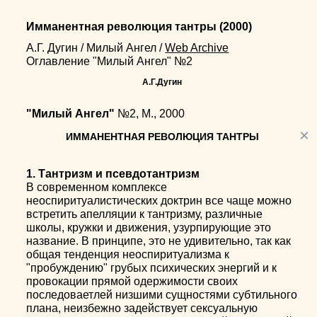
Имманентная революция тантры
(2000)
А.Г. Дугин
/
Милый Ангел
/
Web Archive
Оглавление "Милый Ангел" №2
А.Г.Дугин
"Милый Ангел"
№2, М., 2000
×
ИММАНЕНТНАЯ РЕВОЛЮЦИЯ ТАНТРЫ
1. Тантризм и псевдотантризм
В современном комплексе
неоспиритуалистических доктрин все чаще можно
встретить апелляции к тантризму, различные
школы, кружки и движения, узурпирующие это
название. В принципе, это не удивительно, так как
общая тенденция неоспиритуализма к
"пробуждению" грубых психических энергий и к
провокации прямой одержимости своих
последоваетлей низшими сущностями субтильного
плана, неизбежно задействует сексуальную