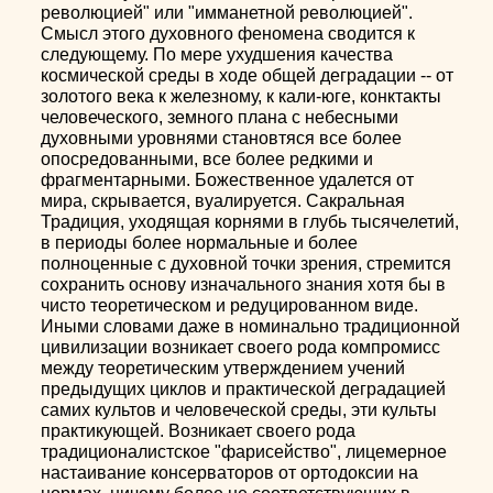
революцией" или "имманетной революцией".
Смысл этого духовного феномена сводится к
следующему. По мере ухудшения качества
космической среды в ходе общей деградации -- от
золотого века к железному, к кали-юге, конктакты
человеческого, земного плана с небесными
духовными уровнями становтяся все более
опосредованными, все более редкими и
фрагментарными. Божественное удалется от
мира, скрывается, вуалируется. Сакральная
Традиция, уходящая корнями в глубь тысячелетий,
в периоды более нормальные и более
полноценные с духовной точки зрения, стремится
сохранить основу изначального знания хотя бы в
чисто теоретическом и редуцированном виде.
Иными словами даже в номинально традиционной
цивилизации возникает своего рода компромисс
между теоретическим утверждением учений
предыдущих циклов и практической деградацией
самих культов и человеческой среды, эти культы
практикующей. Возникает своего рода
традиционалистское "фарисейство", лицемерное
настаивание консерваторов от ортодоксии на