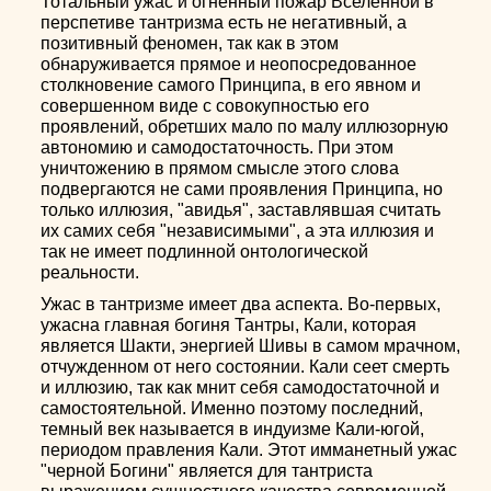
Тотальный ужас и огненный пожар Вселенной в
перспетиве тантризма есть не негативный, а
позитивный феномен, так как в этом
обнаруживается прямое и неопосредованное
столкновение самого Принципа, в его явном и
совершенном виде с совокупностью его
проявлений, обретших мало по малу иллюзорную
автономию и самодостаточность. При этом
уничтожению в прямом смысле этого слова
подвергаются не сами проявления Принципа, но
только иллюзия, "авидья", заставлявшая считать
их самих себя "независимыми", а эта иллюзия и
так не имеет подлинной онтологической
реальности.
Ужас в тантризме имеет два аспекта. Во-первых,
ужасна главная богиня Тантры, Кали, которая
является Шакти, энергией Шивы в самом мрачном,
отчужденном от него состоянии. Кали сеет смерть
и иллюзию, так как мнит себя самодостаточной и
самостоятельной. Именно поэтому последний,
темный век называется в индуизме Кали-югой,
периодом правления Кали. Этот имманетный ужас
"черной Богини" является для тантриста