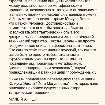
страсти", в опьянении инициатического соития
между реальностью и ее метафизическим
принципом, незаивисмо от того, чем он занимается
и в чьей компании он находится в данный момент.
И быть может нет никого, кроме Юлиуса Эволы,
кто с такой глубиной, достоверностью и
компетентностью мог бы описать, объяснить и
истолковать этот тантрический опыт, его
доктринальные предпосылки и его практический,
технический характер. Тексты Эволы – не просто
академическое описания феномена тантризма.
Это сам по себе текст инициатический, так как его
автор был не просто любознательным и
скрупулезным ученым-ориенталистом, но
посвященным, практиком и метафизиком,
"дифференцированным человеком", "каула",
принадлежавшим к тайной цепи "пробужденных".
Ниже мы предлагаем перевод двух глав из книги
Юлиуса Эволы "Йога Могущества", в которых дано
описание наиболее существенных сторон
тантрической традиции.
МИЛЫЙ АНГЕЛ