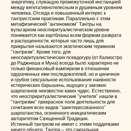
энергетику, служащую промежуточной инстанцией
между вегетативнотелесным и душевным уровнем
человека. Отсюда и повышенный интерес к
тантристским практикам. Параллельно с этим
метафизический "антиномизм" Тантры на
вульгарном неоспиритуалистическом уровне
понимается как картбланш всем формам разврата
и распущенности, которые часто лишь для
прикрытия называются экзотическим термином
"тантризм". Кроме того, для
неоспиритуалистических псевдогуру (от Калиостро
до Раджнеша и Муна) всегда было характерно не
только финансовый вампиризм в отношении
одураченных ими последователей, но и циничное
и грубое сексуальное использование наивности
истерических барышень, ищущих у заезжих
шарлатанов неизвестно каких чудес. Естественно,
что неосприритуалистические "учителя" нашли в
"тантризме" прекрасное поле деятельности для
сочетания всех видов "заинтересованного"
шарлатанства, осененного инициатическим
авторитетом Священной Традиции.
Истинный тантризм не имеет с этими подделками
ничего общего. Тантра – это сакральная