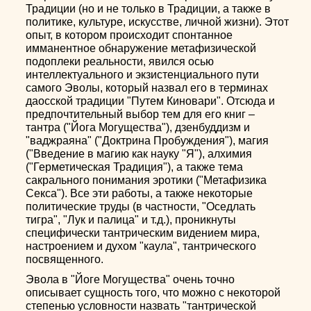
Традиции (но и не только в Традиции, а также в
политике, культуре, искусстве, личной жизни). Этот
опыт, в котором происходит спонтанное
имманентное обнаружение метафизической
подоплеки реальности, явился осью
интеллектуального и экзистенциального пути
самого Эволы, который назвал его в терминах
даосской традиции "Путем Киновари". Отсюда и
предпочтительный выбор тем для его книг –
тантра ("Йога Могущества"), дзенбуддизм и
"ваджраяна" ("Доктрина Пробуждения"), магия
("Введение в магию как науку "Я"), алхимия
("Герметическая Традиция"), а также тема
сакрального понимания эротики ("Метафизика
Секса"). Все эти работы, а также некоторые
политические труды (в частности, "Оседлать
тигра", "Лук и палица" и т.д.), проникнуты
специфически тантрическим видением мира,
настроением и духом "каула", тантрического
посвященного.
Эвола в "Йоге Могущества" очень точно
описывает сущность того, что можно с некоторой
степенью условности назвать "тантрической