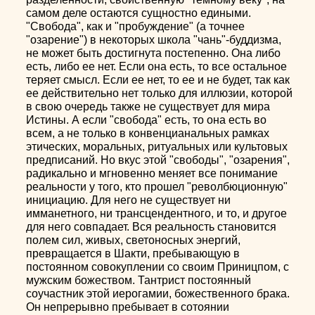
самом деле остаются сущностно едиными.
"Свобода", как и "пробуждение" (а точнее
"озарение") в некоторых школа "чань"-буддизма,
не может быть достигнута постепенно. Она либо
есть, либо ее нет. Если она есть, то все остальное
теряет смысл. Если ее нет, то ее и не будет, так как
ее действительно нет только для иллюзии, которой
в свою очередь также не существует для мира
Истины. А если "свобода" есть, то она есть во
всем, а не только в конвенцианальных рамках
этических, моральных, ритуальных или культовых
предписаний. Но вкус этой "свободы", "озарения",
радикально и мгновенно меняет все понимание
реальности у того, кто прошел "револбюционную"
инициацию. Для него не существует ни
имманетного, ни трансцендентного, и то, и другое
для него совпадает. Вся реальность становится
полем сил, живых, светоносных энергий,
превращается в Шакти, пребывающую в
постоянном совокуплении со своим Приницпом, с
мужским божеством. Тантрист постоянный
соучастник этой иерогамии, божественного брака.
Он непрерывно пребывает в сотоянии