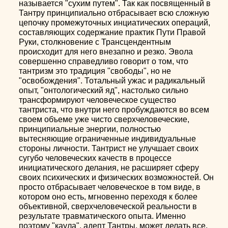
называется "сухим путем". Так как посвященный в
Тантру принципиально отбрасывает всю сложную
цепочку промежуточных инциатических операций,
составляющих содержание практик Пути Правой
Руки, столкновение с Трансцендентным
происходит для него внезапно и резко. Эвола
совершенно справедливо говорит о том, что
тантризм это традиция "свободы", но не
"освобождения". Тотальный ужас и радикальный
опыт, "онтологический яд", настолько сильно
трансформируют человеческое существо
тантриста, что внутри него пробуждаются во всем
своем объеме уже чисто сверхчеловеческие,
принципиальные энергии, полностью
вытесняющие ограниченные индивидуальные
стороны личности. Тантрист не улучшает своих
сугубо человеческих качеств в процессе
инициатического делания, не расширяет сферу
своих психических и физических возможностей. Он
просто отбрасывает человеческое в том виде, в
котором оно есть, мгновенно переходя к более
объективной, сверхчеловеческой реальности в
результате травматического опыта. Именно
поэтому "каула", адепт Тантры, может делать все,