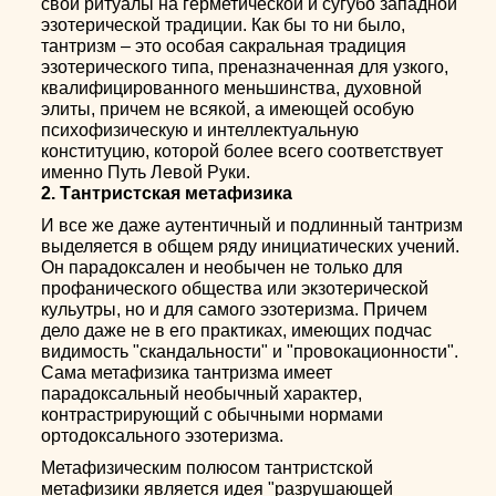
свои ритуалы на герметической и сугубо западной
эзотерической традиции. Как бы то ни было,
тантризм – это особая сакральная традиция
эзотерического типа, преназначенная для узкого,
квалифицированного меньшинства, духовной
элиты, причем не всякой, а имеющей особую
психофизическую и интеллектуальную
конституцию, которой более всего соответствует
именно Путь Левой Руки.
2. Тантристская метафизика
И все же даже аутентичный и подлинный тантризм
выделяется в общем ряду инициатических учений.
Он парадоксален и необычен не только для
профанического общества или экзотерической
кульутры, но и для самого эзотеризма. Причем
дело даже не в его практиках, имеющих подчас
видимость "скандальности" и "провокационности".
Сама метафизика тантризма имеет
парадоксальный необычный характер,
контрастрирующий с обычными нормами
ортодоксального эзотеризма.
Метафизическим полюсом тантристской
метафизики является идея "разрушающей