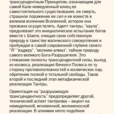
трансцендентным Принципом, означающим для
самой Кали немедленный конец ее
самостоятельного существования, ее смерть,
страшное поражение ее сил и ее воинств в
великом волнении Вселенной, которое она
призвана осуществлять. Адепт тантры, "каула",
предолевает это инициатическое испытание богов
вместе с Шакти, очищая свою собственную
природу в таинстве магического совокупления и
пробуждая в самой сокровенной глубине своего
"Я" "ваджру", "молнию-алмаз", тайную природу
самого великого Бога-Разрушителя. Это
стяжаение полноты трансцендентной силы, выход
из космоса, реализация Вечного Полюса по ту
сторону противоположностей и космических пар,
обретение полной и тотальной свободы. Таков
второй и последний этап метафизической
реализации Тантры.
Ориентация на "разрушающую
трансцендентность" предопределяет другой,
технический аспект тантризма – акцент на
немеделнной, мгновенной, молниеносной
реализации. В алхимии нечто подобное