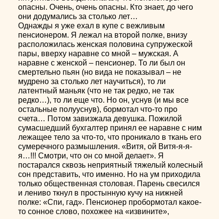
опасны. Очень, очень опасны. Кто знает, до чего
они додумались за столько лет…
Однажды я уже ехал в купе с вежливым
пенсионером. Я лежал на второй полке, внизу
расположилась женская половина супружеской
пары, вверху наравне со мной – мужская. А
наравне с женской – пенсионер. То ли был он
смертельно пьян (но вида не показывал – не
мудрено за столько лет научиться), то ли
латентный маньяк (что не так редко, не так
редко…), то ли еще что. Но он, уснув (и мы все
остальные полууснув), бормотал что-то про
счета… Потом завизжала девушка. Пожилой
сумасшедший бухгалтер принял ее наравне с ним
лежащее тело за что-то, что проникало в ткань его
сумеречного размышления. «Витя, ой Витя-я-я-
я…!!! Смотри, что он со мной делает». Я
постарался сквозь неприятный тяжелый колесный
сон представить, что именно. Но на ум приходила
только общественная столовая. Парень свесился
и лениво ткнул в простынную кучу на нижней
полке: «Спи, гад». Пенсионер пробормотал какое-
то сонное слово, похожее на «извините»,