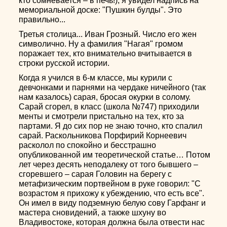
кто сомневается – в печь!), я увидел надпись на
мемориальной доске: "Пушкин булды". Это
правильно...
Третья столица... Иван Грозный. Число его жен
символично. Ну а фамилия "Нагая" громом
поражает тех, кто внимательно вчитывается в
строки русской истории.
Когда я учился в 6-м классе, мы курили с
девчонками и парнями на чердаке ничейного (так
нам казалось) сарая, бросая окурки в солому.
Сарай сгорел, в класс (школа №747) приходили
менты и смотрели пристально на тех, кто за
партами. Я до сих пор не знаю точно, кто спалил
сарай. Раскольникова Порфирий Корнеевич
расколол по спокойно и бесстрашно
опубликованной им теоретической статье… Потом
лет через десять неподалеку от того бывшего –
сгоревшего – сарая Головин на берегу с
метафизическим портвейном в руке говорил: "С
возрастом я прихожу к убеждению, что есть все".
Он имел в виду подземную белую сову Гарфанг и
мастера сновидений, а также шхуну во
Владивостоке, которая должна была отвести нас