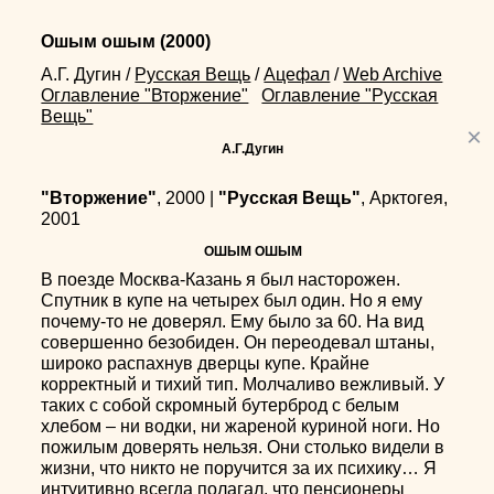
Ошым ошым
(2000)
А.Г. Дугин
/
Русская Вещь
/
Ацефал
/
Web Archive
Оглавление "Вторжение"
Оглавление "Русская
Вещь"
×
А.Г.Дугин
"Вторжение"
, 2000 |
"Русская Вещь"
, Арктогея,
2001
ОШЫМ ОШЫМ
B поезде Москва-Казань я был насторожен.
Спутник в купе на четырех был один. Но я ему
почему-то не доверял. Ему было за 60. На вид
совершенно безобиден. Он переодевал штаны,
широко распахнув дверцы купе. Крайне
корректный и тихий тип. Молчаливо вежливый. У
таких с собой скромный бутерброд с белым
хлебом – ни водки, ни жареной куриной ноги. Но
пожилым доверять нельзя. Они столько видели в
жизни, что никто не поручится за их психику… Я
интуитивно всегда полагал, что пенсионеры