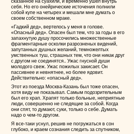
сказанное на суахили, и временно ушел внутрь
себя. Но его онейрические источения полнили
собой купе на четырех и мешали мне думать о
своем собственном мраке.
«Гадкий дед», вертелось у меня в голове.
«Опасный дед». Опасен был тем, что за годы в его
запахнутую душу просочились множественные
фрагментарные осколки разрозненых видений,
запутанных душных желаний, темножелтых
умственных туш, страшных тем, что они никак друг
с другом не соединятся.. Ужас гнусной души
молодого свеж. Ужас пожилых закисает. Он
пассивнее и невнятнее, но более ядовит.
Действительно: «опасный дед».
Этот из поезда Москва-Казань был тоже опасен,
хотя виду не показывал. Самым подозрительным
был его храп. Храпят только больные, неприятные
люди, совершенно не следящие за собой. Когда
они спят, то думают, суки, только о себе. Думать
надо о чем-то другом.
Я все-таки уснул, решив не погружаться в сон
глубоко, и краем сознания следить за спутником,