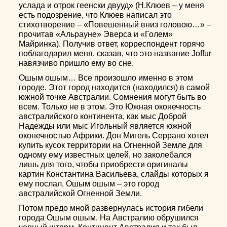
услада и отрок геенски двууд» (Н.Клюев – у меня
есть подозрение, что Клюев написал это
стихотворение – «Повешенный вниз головою…» –
прочитав «Альрауне» Эверса и «Голем»
Майринка). Получив ответ, корреспондент горячо
поблагодарил меня, сказав, что это название Joffur
навязчиво пришло ему во сне.
Ошым ошым… Все произошло именно в этом
городе. Этот город находится (находился) в самой
южной точке Австралии. Сомнения могут быть во
всем. Только не в этом. Это Южная оконечность
австралийского континента, как мыс Доброй
Надежды или мыс Игольный является южной
оконечностью Африки. Дон Мигель Серрано хотел
купить кусок территории на Огненной Земле для
одному ему известных целей, но заколебался
лишь для того, чтобы приобрести оригиналы
картин Константина Васильева, слайды которых я
ему послал. Ошым ошым – это город
австралийской Огненной Земли.
Потом предо мной развернулась история гибели
города Ошым ошым. На Австралию обрушился