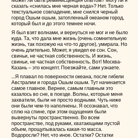
Может ли быть реминисценция опытом? Могу ли я
сказать «снилась мне черная вода»? Нет. Только
текстуальное совпадение, мне снился черный
город Ошым ошым, затопленный океаном город,
который был и до этого темнее ночи.
Я был взят волнами, и вернуться не мог и не было
куда. Та, что дала мне жизнь (очень сомнительную
жизнь, так похожую на что-то другое), умирала. Но
очень длительно. Может, я увидел ее сон. Сон,
свиньи, не частная собственность. И жизнь,
свиньи, не частная собственность. Вот! Москва-
Казань – это концепт. Поезжайте, сами узнаете.
...Я плавал по поверхности океана, после гибели
Австралии и города Ошым ошым. Тут начинается
самое главное. Вернее, самым главным это
казалось во сне, в поезде. Волны, которые меня
захватили, были не просто водными. Чуть ниже
они были чем-то наполнены. Я осознавал, что
сплю на спине, при этом ощущения были
вывернуты пространственно. Во всем
пространстве, под руками, хватающими пустой
объем, прощупывалась какая-то масса.
Водоросли? Нет, что иное. Остатки? Остатки