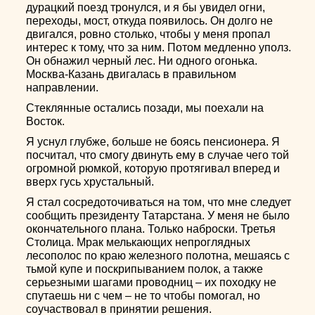
дурацкий поезд тронулся, и я бы увидел огни,
переходы, мост, откуда появилось. Он долго не
двигался, ровно столько, чтобы у меня пропал
интерес к тому, что за ним. Потом медленно уполз.
Он обнажил черный лес. Ни одного огонька.
Москва-Казань двигалась в правильном
направлении.
Стеклянные остались позади, мы поехали на
Восток.
Я уснул глубже, больше не боясь пенсионера. Я
посчитал, что смогу двинуть ему в случае чего той
огромной рюмкой, которую протягивал вперед и
вверх гусь хрустальный.
Я стал сосредоточиваться на том, что мне следует
сообщить президенту Татарстана. У меня не было
окончательного плана. Только наброски. Третья
Столица. Мрак мелькающих непроглядных
лесополос по краю железного полотна, мешаясь с
тьмой купе и поскрипыванием полок, а также
серьезными шагами проводниц – их походку не
спутаешь ни с чем – не то чтобы помогал, но
соучаствовал в принятии решения.