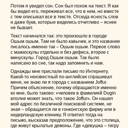
Потом я увидел сон. Сон был похож на текст. Я как
бы видел его, переживал все, что в нем, но вместе
с тем описывал все в тексте. Отсюда ясность слов
и даже букв, которые виделись отчетливо – яснее
не бывает.
Текст начинался так: это произошло в городе
Ошым ошым. Там не было кавычек, и это название
писалось именно так – Ошым ошым. Первое слово
с мажюскулы отдельно и без дефиса, второе с
минускулы. Город Ошым ошым. Так было
написано во сне, так надо запомнить и нам.
Однажды мне прислали письмо по Интернету.
Какой-то неизвестный по-английски спрашивал
меня, не знаю ли я города с названием Joffur.
Причем объяснение, почему обращаются именно
ко мне, было таково: «человек в фамилией Dugin
вполне может знать, что такое Joffur». Он нашел
мой адрес по безличной поисковой системе, не
зная – обращается ли в гонконгскую фирму или в
нидерландскую клинику. Я ответил тогда на
письмо, высказав предположение, что это столица,
где живут крылатые демоны. Где «девушка – тигру