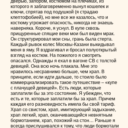
дверью, запором, костюмом на плечиках, из
которого я заблаговременно вынул кошелек и
ключи, спрятав под подушкой (я страдаю
клептофобией), но мне все же казалось, что и
костюму угрожает опасность, никогда не знаешь
наверняка. Короче, я уснул. В купе сквозь
прищуренные спящие веки мои был виден мрак.
Он структурировал мои сны, грань была стерта.
Каждый рывок колес Москвы-Казани выкидывал
меня в яму. Я вздрагивал и бросал полуоткрытый
взгляд на костюм. На пожилого я смотреть
опасался. Однажды я ехал в вагоне СВ с толстой
девицей. Она всю ночь плакала. Мне это
нравилось несравнимо больше, чем храп. В
принципе, если идти дальше, то стоило было
коммерциализировать такое путешествие – «купе
с плачущей девицей». Есть люди, которые
заплатили бы за это состояние. Я убежден, что
есть и те, которые заплатили бы за храп. Причем
каждая его разновидность имела бы свой тариф.
Храп со свистом, храп, имитирующий задыхание,
храп легкий, храп, оканчивающийся невнятным
бормотанием, храп, похожий на стон… Раньше я
всегда прислушивался к тому, что люди бормотали