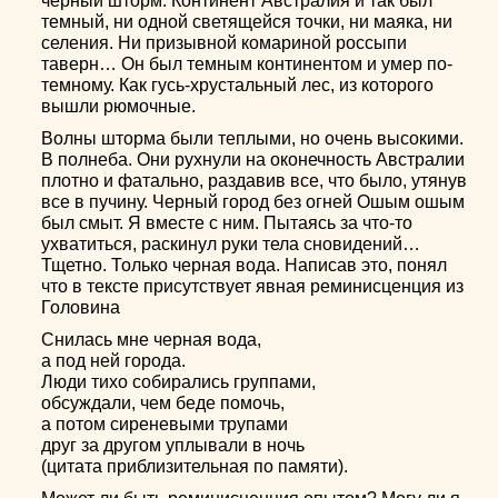
черный шторм. Континент Австралия и так был
темный, ни одной светящейся точки, ни маяка, ни
селения. Ни призывной комариной россыпи
таверн… Он был темным континентом и умер по-
темному. Как гусь-хрустальный лес, из которого
вышли рюмочные.
Волны шторма были теплыми, но очень высокими.
В полнеба. Они рухнули на оконечность Австралии
плотно и фатально, раздавив все, что было, утянув
все в пучину. Черный город без огней Ошым ошым
был смыт. Я вместе с ним. Пытаясь за что-то
ухватиться, раскинул руки тела сновидений…
Тщетно. Только черная вода. Написав это, понял
что в тексте присутствует явная реминисценция из
Головина
Снилась мне черная вода,
а под ней города.
Люди тихо собирались группами,
обсуждали, чем беде помочь,
а потом сиреневыми трупами
друг за другом уплывали в ночь
(цитата приблизительная по памяти).