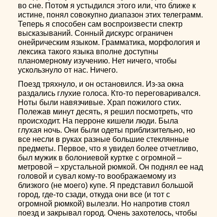
во сне. Потом я устыдился этого или, что ближе к
истине, понял совокупно диапазон этих телеграмм.
Теперь я способен сам воспроизвести спектр
высказываний. Сонный дискурс ограничен
онейрическим языком. Грамматика, морфология и
лексика такого языка вполне доступны
планомерному изучению. Нет ничего, чтобы
ускользнуло от нас. Ничего.
Поезд тряхнуло, и он остановился. Из-за окна
раздались глухие голоса. Кто-то переговаривался.
Ноты были навязчивые. Храп пожилого стих.
Полежав минут десять, я решил посмотреть, что
происходит. На перроне кишели люди. Была
глухая ночь. Они были одеты приблизительно, но
все несли в руках разные большие стеклянные
предметы. Первое, что я увидел более отчетливо,
был мужик в болониевой куртке с огромной –
метровой – хрустальной рюмкой. Он поднял ее над
головой и сувал кому-то воображаемому из
близкого (не моего) купе. Я представил большой
город, где-то сзади, откуда они все (и тот с
огромной рюмкой) вылезли. Но напротив стоял
поезд и закрывал город. Очень захотелось, чтобы