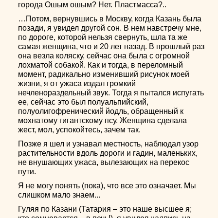
города Ошым ошым? Нет. Пластмасса?..
…Потом, вернувшись в Москву, когда Казань была
позади, я увидел другой сон. В нем навстречу мне,
по дороге, которой нельзя свернуть, шла та же
самая женщина, что и 20 лет назад. В прошлый раз
она везла коляску, сейчас она была с огромной
лохматой собакой. Как и тогда, в переломный
момент, радикально изменивший рисунок моей
жизни, я от ужаса издал громкий
нечленораздельный звук. Тогда я пытался испугать
ее, сейчас это был полуальпийский,
полуолигофренический йодль, обращенный к
мохнатому гигантскому псу. Женщина сделала
жест, мол, успокойтесь, зачем так.
Позже я шел и узнавал местность, наблюдал узор
растительности вдоль дороги и гадин, маленьких,
не внушающих ужаса, вылезающих на перекос
пути.
Я не могу понять (пока), что все это означает. Мы
слишком мало знаем...
Гуляя по Казани (Татария – это наше высшее я;