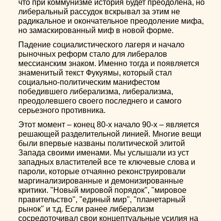
что при коммунизме история будет преодолена, но
либеральный рассудок вскрывал за этим не
радикальное и окончательное преодоление мифа,
но замаскированный миф в новой форме.
Падение социалистического лагеря и начало
рыночных реформ стало для либералов
мессианским знаком. Именно тогда и появляется
знаменитый текст Фукуямы, который стал
социально-политическим манифестом
победившего либерализма, либерализма,
преодолевшего своего последнего и самого
серьезного противника.
Этот момент – конец 80-х начало 90-х – является
решающей разделительной линией. Многие вещи
были впервые названы политической элитой
Запада своими именами. Мы услышали из уст
западных властителей все те ключевые слова и
пароли, которые отчаянно реконструировали
маргинализированные и демонизированные
критики. "Новый мировой порядок", "мировое
правительство", "единый мир", "планетарный
рынок" и т.д. Если ранее либерализм
сосредоточивал свои концептуальные усилия на