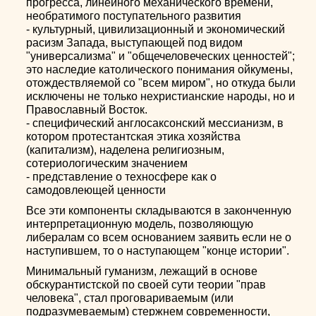
прогресса, линейного механического времени,
необратимого поступательного развития
- культурный, цивилизационный и экономический
расизм Запада, выступающей под видом
"универсализма" и "общечеловеческих ценностей";
это наследие католического понимания ойкумены,
отождествляемой со "всем миром", но откуда были
исключены не только нехристианские народы, но и
Православный Восток.
- специфический англосаксонский мессианизм, в
котором протестантская этика хозяйства
(капитализм), наделена религиозным,
сотериологическим значением
- представление о техносфере как о
самодовлеющей ценности
Все эти компоненты складываются в законченную
интерпретационную модель, позволяющую
либералам со всем основанием заявить если не о
наступившем, то о наступающем "конце истории".
Минимальный гуманизм, лежащий в основе
обскурантистской по своей сути теории "прав
человека", стал проговариваемым (или
подразумеваемым) стержнем современности,