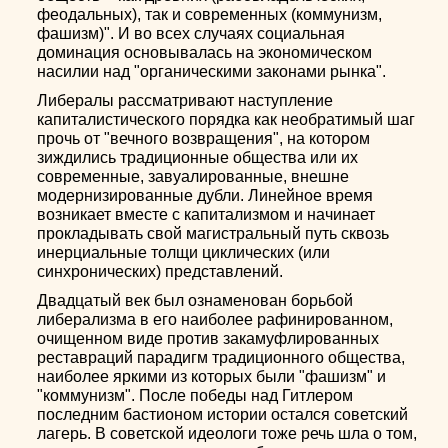
феодальных), так и современных (коммунизм,
фашизм)". И во всех случаях социальная
доминация основывалась на экономическом
насилии над "органическими законами рынка".
Либералы рассматривают наступление
капиталистического порядка как необратимый шаг
прочь от "вечного возвращения", на котором
зиждились традиционные общества или их
современные, завуалированные, внешне
модернизированные дубли. Линейное время
возникает вместе с капитализмом и начинает
прокладывать свой магистральный путь сквозь
инерциальные толщи циклических (или
синхронических) представлений.
Двадцатый век был ознаменован борьбой
либерализма в его наиболее рафинированном,
очищенном виде против закамуфлированных
реставраций парадигм традиционного общества,
наиболее яркими из которых были "фашизм" и
"коммунизм". После победы над Гитлером
последним бастионом истории остался советский
лагерь. В советской идеологи тоже речь шла о том,