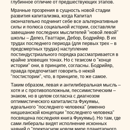
глубинное отличие от предшествующих этапов.
Мрачные прозрения в сущность новой стадии
развития капитализма, когда Капитал
окончательно подчинит себе все альтернативные
силы и полюса социальной истории, составляли
завещание последних мыслителей "новой левой"
школы – Делез, Гваттари, Дебор, Бодрийяр. В их
трудах последнего периода (для первых трех – в
предсмертных трудах) наступление
постиндустриального порядка рассматривается в
крайне зловещих тонах. Но с тезисом о "конце
истории" они, в принципе, согласны. Бодрийяр,
правда предпочитает говорить о некой
"постистории", что, в принципе, то же самое.
Таким образом, левая и антилиберальная мысль –
хотя и с противоположным, пессимистическим –
знаком, но в целом согласна с диагнозом
оптимистического капиталиста Фукуямы,
идеального "последнего человека" (именно
ницшеанской концепции "последнего человека"
посвящена последняя книга Фукуямы). Но там, где
сами либералы видят исполнение исконных
чаяний о "прекрасном новом мире планетарного