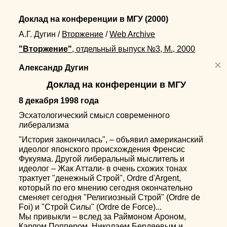
Доклад на конференции в МГУ
(2000)
А.Г. Дугин
/
Вторжение
/
Web Archive
"Вторжение"
, отдельный выпуск №3, М., 2000
×
Александр Дугин
Доклад на конференции в МГУ
8 декабря 1998 года
Эсхатологический смысл современного
либерализма
"История закончилась", – объявил американский
идеолог японского происхождения Френсис
Фукуяма. Другой либеральный мыслитель и
идеолог – Жак Аттали- в очень схожих тонах
трактует "денежный Строй", Ordre d'Argent,
который по его мнению сегодня окончательно
сменяет сегодня "Религиозный Строй" (Ordre de
Foi) и "Строй Силы" (Ordre de Force)...
Мы привыкли – вслед за Раймоном Ароном,
Карлом Поппером, Николаем Бердяевым и