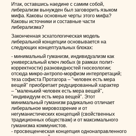
Итак, оставшись наедине с самим собой,
либерализм вынужден был заговорить языком
мифа. Каковы основные черты этого мифа?
Каковы источники и составные части
либерализма?
Законченная эсхатологическая модель
либеральной концепции основывается на
следующих концептуальных блоках:
- минимальный гуманизм, индивидуализм как
универсальный ключ любых (в рамках полит-
корректности) разновидностей гносеологии;
отсюда микро-антропо-морфизм интерпретаций;
теза софиста Протагора – "человек есть мера
вещей" приобретает редуцированный характер
– "маленький человек есть мера вещей",
"индивидуум есть мера вещей". Этот
минимальный гуманизм радикально отличает
либеральное мировоззрение и от
негуманистических концепций (свойственных
традиционных обществам) и от максимального
гуманизма коммунистов.
- просвещенческая концепция однонаправленного