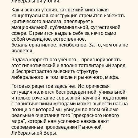
Либеральной утопии.
Как и всякая утопия, как всякий миф такая
концептуальная конструкция стремится избежать
критического анализа, апеллирует к
эмоциональной, сублиминальной, суггестивной
сфере. Стремится выдать себя за нечто само
собой очевидное, естественное,
безальтернативное, неизбежное. За то, чем она не
является.
Задача корректного ученого – проигнорировать
этот гипнотический и вполне тоталитарный заряд,
и беспристрастно выяснить структуру
либерального, в том числе и рыночного, мифа.
Готовых рецептов здесь нет. Историческая
ситуация является беспрецедентной, уникальной,
и только сочетание серьезной научной подготовки
с эвристическими методами может вывести нас на
позицию с которой мы увидим во всем объеме
реальные очертания того "прекрасного нового
мира", который нам усиленно навязывают
современные проповедники Рыночной
Либеральной Веры.