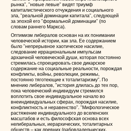
рынка", "новые левые" видят триумф
капиталистического отчуждения и социального
зла, "реальной доминации капитала", следующей
за эпохой его "формальной доминации" (по
словам раннего Маркса).
Оптимизм либералов основан на их понимании
человеческой истории, как зла. Ее содержанием
было "непрерывное хаотическое насилие,
следование иррациональным импульсам
архаичной человеческой души, которая постоянно
стремилась спроецировать свое дикарское
содержание на социальные реальности, порождая
конфликты, войны, революции, режимы,
постоянно тяготеющие к тоталитаризму". По
мнению либералов, "история длилась до тех пор,
пока человеческий индивидуум стремился
воплотить свое индивидуальное начало во
внеиндивидуальных сферах, порождая насилие,
конфликтность и неравенство". "Мифологическое
растяжение индивидуального до вселенских
масштабов и есть философская основа всех
нелиберальных, иерархических, тоталитарных
обществ – как древних (рабовладельческих,