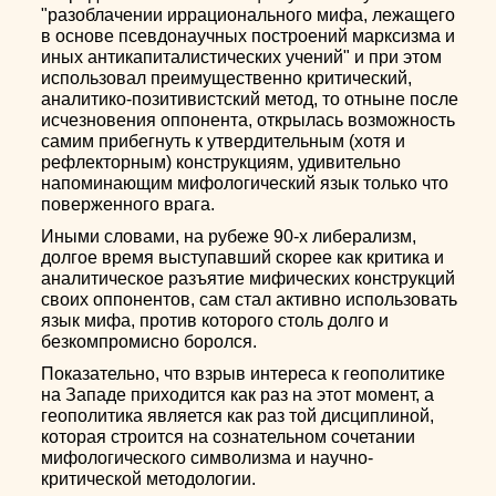
"разоблачении иррационального мифа, лежащего
в основе псевдонаучных построений марксизма и
иных антикапиталистических учений" и при этом
использовал преимущественно критический,
аналитико-позитивистский метод, то отныне после
исчезновения оппонента, открылась возможность
самим прибегнуть к утвердительным (хотя и
рефлекторным) конструкциям, удивительно
напоминающим мифологический язык только что
поверженного врага.
Иными словами, на рубеже 90-х либерализм,
долгое время выступавший скорее как критика и
аналитическое разъятие мифических конструкций
своих оппонентов, сам стал активно использовать
язык мифа, против которого столь долго и
безкомпромисно боролся.
Показательно, что взрыв интереса к геополитике
на Западе приходится как раз на этот момент, а
геополитика является как раз той дисциплиной,
которая строится на сознательном сочетании
мифологического символизма и научно-
критической методологии.