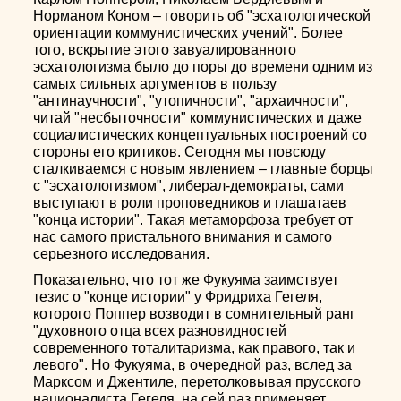
Норманом Коном – говорить об "эсхатологической
ориентации коммунистических учений". Более
того, вскрытие этого завуалированного
эсхатологизма было до поры до времени одним из
самых сильных аргументов в пользу
"антинаучности", "утопичности", "архаичности",
читай "несбыточности" коммунистических и даже
социалистических концептуальных построений со
стороны его критиков. Сегодня мы повсюду
сталкиваемся с новым явлением – главные борцы
с "эсхатологизмом", либерал-демократы, сами
выступают в роли проповедников и глашатаев
"конца истории". Такая метаморфоза требует от
нас самого пристального внимания и самого
серьезного исследования.
Показательно, что тот же Фукуяма заимствует
тезис о "конце истории" у Фридриха Гегеля,
которого Поппер возводит в сомнительный ранг
"духовного отца всех разновидностей
современного тоталитаризма, как правого, так и
левого". Но Фукуяма, в очередной раз, вслед за
Марксом и Джентиле, перетолковывая прусского
националиста Гегеля, на сей раз применяет