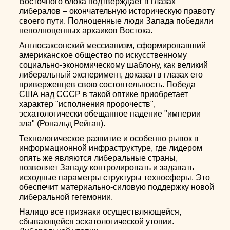
Восточного блока подтверждает в глазах
либералов – окончательную историческую правоту
своего пути. Полноценные люди Запада победили
неполноценных архаиков Востока.
Англосаксонский мессианизм, сформировавший
американское общество по искусственному
социально-экономическому шаблону, как великий
либеральный эксперимент, доказал в глазах его
приверженцев свою состоятельность. Победа
США над СССР в такой оптике приобретает
характер "исполнения пророчеств",
эсхатологически обещанное падение "империи
зла" (Рональд Рейган).
Технологическое развитие и особенно рывок в
информационной инфраструктуре, где лидером
опять же являются либеральные страны,
позволяет Западу контролировать и задавать
исходные параметры структуры техносферы. Это
обеспечит материально-силовую поддержку новой
либеральной гегемонии.
Налицо все признаки осуществляющейся,
сбывающейся эсхатологической утопии.