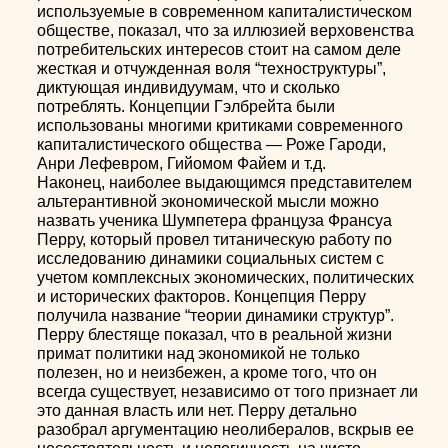
используемые в современном капиталистическом
обществе, показал, что за иллюзией верховенства
потребительских интересов стоит на самом деле
жесткая и отчужденная воля “техноструктуры”,
диктующая индивидуумам, что и сколько
потреблять. Концепции Гэлбрейта были
использованы многими критиками современного
капиталистического общества — Роже Гароди,
Анри Лефевром, Гийомом Файем и т.д.
Наконец, наиболее выдающимся представителем
альтерантивной экономической мысли можно
назвать ученика Шумпетера француза Франсуа
Перру, который провел титаническую работу по
исследованию динамики социальных систем с
учетом комплексных экономических, политических
и исторических факторов. Концепция Перру
получила название “теории динамики структур”.
Перру блестяще показал, что в реальной жизни
примат политики над экономикой не только
полезен, но и неизбежен, а кроме того, что он
всегда существует, независимо от того признает ли
это данная власть или нет. Перру детально
разобрал аргументацию неолибералов, вскрыв ее