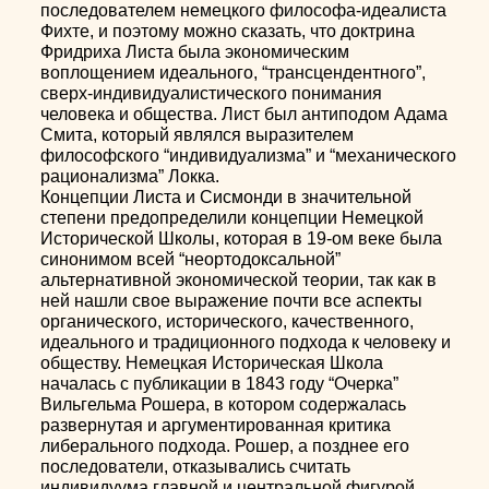
последователем немецкого философа-идеалиста
Фихте, и поэтому можно сказать, что доктрина
Фридриха Листа была экономическим
воплощением идеального, “трансцендентного”,
сверх-индивидуалистического понимания
человека и общества. Лист был антиподом Адама
Смита, который являлся выразителем
философского “индивидуализма” и “механического
рационализма” Локка.
Концепции Листа и Сисмонди в значительной
степени предопределили концепции Немецкой
Исторической Школы, которая в 19-ом веке была
синонимом всей “неортодоксальной”
альтернативной экономической теории, так как в
ней нашли свое выражение почти все аспекты
органического, исторического, качественного,
идеального и традиционного подхода к человеку и
обществу. Немецкая Историческая Школа
началась с публикации в 1843 году “Очерка”
Вильгельма Рошера, в котором содержалась
развернутая и аргументированная критика
либерального подхода. Рошер, а позднее его
последователи, отказывались считать
индивидуума главной и центральной фигурой