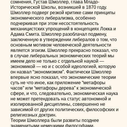
сомнения, Густав Шмоллер, глава Младо-
Исторической Школы, возникшей в 1870 году.
Шмоллер подверг резкой критике сами принципы
экономического либерализма, особенно
подчеркивая при этом несостоятельность
механицистских упрощений в концепциях Локка и
Адама Смита. Шмоллер разоблачал подмену,
заключенную в утверждении либералов о том, что
основным мотивом человеческой деятельности
является эгоизм. Шмоллер прекрасно показал, что
в случае либеральных экономических теорий мы
имеем дело не только с отдельной наукой —
экономикой — но и с особой идеологией, которую
он назвал “экономизмом”. Фактически Шмоллер
впервые ясно показал, что экономические теории
суть не что иное, как приложение “метафоры
часов” или “метафоры дерева” к экономической
сфере, и что, следовательно, экономическая наука
не может претендовать на статус автономной и
изолированной дисциплины, совершенно не
зависимой от других политических, философских и
религиозных доктрин.
Теории Шмоллера были развиты позднее
знаменитыми немецкими философами,