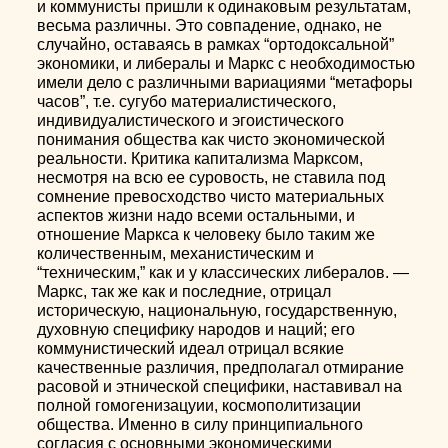
и коммунисты пришли к одинаковым результатам,
весьма различны. Это совпадение, однако, не
случайно, оставаясь в рамках “ортодоксальной”
экономики, и либералы и Маркс с необходимостью
имели дело с различными вариациями “метафоры
часов”, т.е. сугубо материалистического,
индивидуалистического и эгоистического
понимания общества как чисто экономической
реальности. Критика капитализма Марксом,
несмотря на всю ее суровость, не ставила под
сомнение превосходство чисто материальных
аспектов жизни надо всеми остальными, и
отношение Маркса к человеку было таким же
количественным, механистическим и
“техническим,” как и у классических либералов. —
Маркс, так же как и последние, отрицал
историческую, национальную, государственную,
духовную специфику народов и наций; его
коммунистический идеал отрицал всякие
качественные различия, предполагал отмирание
расовой и этнической специфики, наставивал на
полной гомогенизацуии, космополитизации
общества. Именно в силу принципиального
согласия с основными экономическими