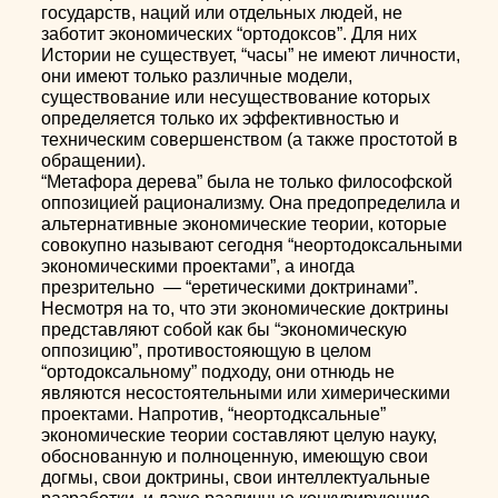
государств, наций или отдельных людей, не
заботит экономических “ортодоксов”. Для них
Истории не существует, “часы” не имеют личности,
они имеют только различные модели,
существование или несуществование которых
определяется только их эффективностью и
техническим совершенством (а также простотой в
обращении).
“Метафора дерева” была не только философской
оппозицией рационализму. Она предопределила и
альтернативные экономические теории, которые
совокупно называют сегодня “неортодоксальными
экономическими проектами”, а иногда
презрительно — “еретическими доктринами”.
Несмотря на то, что эти экономические доктрины
представляют собой как бы “экономическую
оппозицию”, противостояющую в целом
“ортодоксальному” подходу, они отнюдь не
являются несостоятельными или химерическими
проектами. Напротив, “неортодксальные”
экономические теории составляют целую науку,
обоснованную и полноценную, имеющую свои
догмы, свои доктрины, свои интеллектуальные