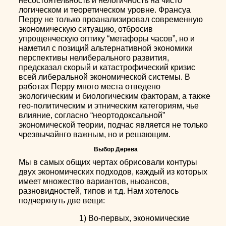
несостоятельность и нелогичность на чисто
логическом и теоретическом уровне. Франсуа
Перру не только проанализировал современную
экономическую ситуацию, отбросив
упрощенческую оптику “метафоры часов”, но и
наметил с позиций альтернативной экономики
перспективы нелиберального развития,
предсказал скорый и катастрофический кризис
всей либеральной экономической системы. В
работах Перру много места отведено
экологическим и биологическим факторам, а также
гео-политическим и этническим категориям, чье
влияние, согласно “неортодоксальной”
экономической теории, подчас является не только
чрезвычайнго важным, но и решающим.
Выбор Дерева
Мы в самых общих чертах обрисовали контуры
двух экономических подходов, каждый из которых
имеет множество вариантов, ньюансов,
разновидностей, типов и т.д. Нам хотелось
подчеркнуть две вещи:
1) Во-первых, экономические