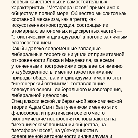
особых качественных и самостоятельных
характеристик. “Метафора часов” применима к
обществу в полной мере. Общество мыслится как
составной механизм, как агрегат, как
искусственная конструкция, состоящая из
атомарных, автономных и дискретных частей —
“эгоистических индивидуумов” в погоне за личным
благосостоянием.
Как бы далеко современные западные
либеральные теоретики ни ушли от примитивной
откровенности Локка и Мандевиля, за всеми
утонченными построениями скрывается именно
эта убежденность, именно такое понимание
природы общества и индивидуума, именно этот
“инженерский оптимизм”, составляющие
совокупно основы либерального миовоззрения,
либеральной идеологии.
Отец классической либеральной экономической
теории Адам Смит был учеником именно этих
философов, и практически все его чисто
экономические построения основываются на
“механическом” понимании общества, на
“метафоре часов”, на убежденности в
совершенной автономности индивидуума и