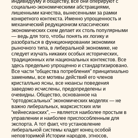
индивидууму и обществу, все они оперируют с
социально-экономическими абстракциями,
лишенными качества, вынесенными за рамки
конкретного контекста. Именно упрощенность и
механический редукционизм классических
экономических схем делает их столь популярными
— ведь для того, чтобы понять их логику и
разобраться в функционировании экономики
рыночного типа, в либеральной экономике, не
следует изучать никаких особых исторических,
традиционных или национальных контекстов. Все
здесь предельно упрощенно и стандартизировано.
Все части “общества потребления” принципиально
заменимы, все мотивы действий его членов
кристалльно ясны, все нюансы поведения
заведомо исчислены, предопределены и
очевидны. Общество, основанное на
“ортодоксальных” экономических моделях — не
важно либеральных, марксистских или
“кейнесианских”, — является наиболее простым в
управлении и наиболее приспособленным для
экспорта. А тот факт, что установление
либеральной системы кладет конец особой
неповторимой Истории народов, этносов,