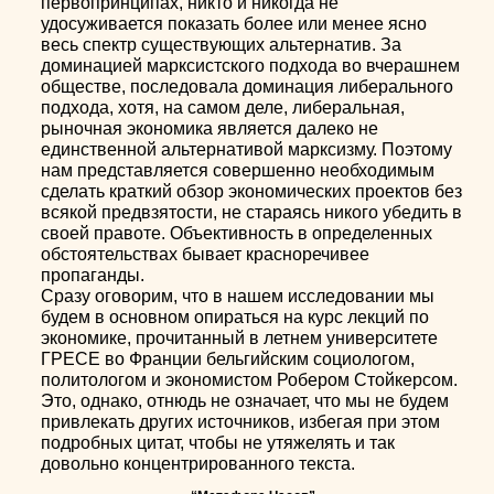
первопринципах, никто и никогда не
удосуживается показать более или менее ясно
весь спектр существующих альтернатив. За
доминацией марксистского подхода во вчерашнем
обществе, последовала доминация либерального
подхода, хотя, на самом деле, либеральная,
рыночная экономика является далеко не
единственной альтернативой марксизму. Поэтому
нам представляется совершенно необходимым
сделать краткий обзор экономических проектов без
всякой предвзятости, не стараясь никого убедить в
своей правоте. Объективность в определенных
обстоятельствах бывает красноречивее
пропаганды.
Сразу оговорим, что в нашем исследовании мы
будем в основном опираться на курс лекций по
экономике, прочитанный в летнем университете
ГРЕСЕ во Франции бельгийским социологом,
политологом и экономистом Робером Стойкерсом.
Это, однако, отнюдь не означает, что мы не будем
привлекать других источников, избегая при этом
подробных цитат, чтобы не утяжелять и так
довольно концентрированного текста.