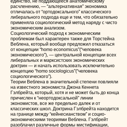
единство, не поддающееся анатомическому
расчленению, — “альтернативная” экономика
отличалась от “ортодоксального” классического
либерального подхода еще и тем, что обязательно
применяла социологический метод наряду с чисто
экономическим анализом.
Социологический подход к экономическим
проблемам был характерен также для Торстейна
Веблена, который вообще предложил отказаться
от концепции “homo economicus”(“человека
экономического”), — центральной концепции всех
либеральных и марксистских экономических
доктрин — и начать использовать исключительно
концепцию “homo sociologicus”(“человека
социологического”).
Теории Веблена в значительной степени повлияли
на известного экономиста Джона Кеннета
Гэлбрейта, который, хотя и не может быть до конца
причислен к “неортодоксальной” линии
экономистов, все же предельно далек и от
классических школ. Доктрина Гэлбрейта находится
на границе между “кейнесианством” и социо-
экономическими теориями Веблена. Гэлбрейт
разоблачил различные формы мистификации,