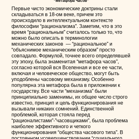
“Метафора Часов”
Первые чисто экономические доктрины стали
складываться в 18-ом веке, причем это
происходило в интеллектуальном контексте
философии “рационализма”. Заметим, что в это
время “рациональным” считалось только то, что
можно было описать в терминологии
механических законов — “рациональное” и
“объяснимое механическим образом” просто
совпадало. Формулой, точнее всего определявшей
эту эпоху, была знаменитая “метафора часов”,
согласно которой вся Вселенная и все ее части,
включая и человеческое общество, могут быть
уподоблены часовому механизму. Особенно
популярна эта метафора была в приложении к
государству. Все части “механизма” были
принципиально заменимы, их общее число строго
известно, принцип и цель функционирования не
вызывали никаких сомнений. Единственной
проблемой, которая стояла перед
“рационалистами”-”часовщиками”, была проблема
наиболее эффективного и четкого
функционирования “общества часового типа”. В
постоянном усовершенствовании “социального