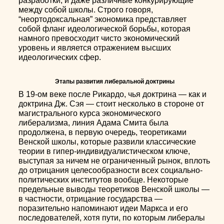
разработки, и даже различные конкурирующие
между собой школы. Строго говоря,
“неортодоксальная” экономика представляет
собой фланг идеологической борьбы, которая
намного превосходит чисто экономический
уровень и является отражением высших
идеологических сфер.
Этапы развития либеральной доктрины
В 19-ом веке после Рикардо, чья доктрина — как и
доктрина Дж. Сэя — стоит несколько в стороне от
магистрального курса экономического
либерализма, линия Адама Смита была
продолжена, в первую очередь, теоретиками
Венской школы, которые развили классические
теории в гипер-индивидуалистическом ключе,
выступая за ничем не ограниченный рынок, вплоть
до отрицания целесообразности всех социально-
политических институтов вообще. Некоторые
предельные выводы теоретиков Венской школы —
в частности, отрицание государства —
поразительно напоминают идеи Маркса и его
последователей, хотя пути, по которым либералы