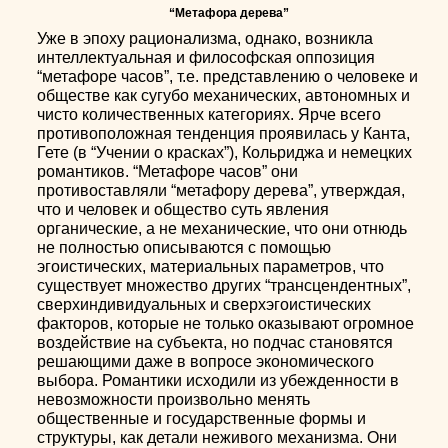
“Метафора дерева”
Уже в эпоху рационализма, однако, возникла
интеллектуальная и философская оппозиция
“метафоре часов”, т.е. представлению о человеке и
обществе как сугубо механических, автономных и
чисто количественных категориях. Ярче всего
противоположная тенденция проявилась у Канта,
Гете (в “Учении о красках”), Кольриджа и немецких
романтиков. “Метафоре часов” они
противоставляли “метафору дерева”, утверждая,
что и человек и общество суть явления
органические, а не механические, что они отнюдь
не полностью описываются с помощью
эгоистических, материальных параметров, что
существует множество других “трансцендентных”,
сверхиндивидуальных и сверхэгоистических
факторов, которые не только оказывают огромное
воздействие на субъекта, но подчас становятся
решающими даже в вопросе экономического
выбора. Романтики исходили из убежденности в
невозможности произвольно менять
общественные и государственные формы и
структуры, как детали неживого механизма. Они