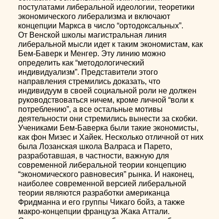
постулатами либеральной идеологии, теоретики
экономического либерализма и включают
концепции Маркса в число “ортодоксальных”.
От Венской школы магистральная линия
либеральной мысли идет к таким экономистам, как
Бем-Баверк и Менгер. Эту линию можно
определить как “методологический
индивидуализм”. Представители этого
направления стремились доказать, что
индивидуум в своей социальной роли не должен
руководствоваться ничем, кроме личной “воли к
потреблению”, а все остальные мотивы
деятельности они стремились вынести за скобки.
Учениками Бем-Баверка были такие экономисты,
как фон Мизес и Хайек. Несколько отличной от них
была Лозанская школа Валраса и Парето,
разработавшая, в частности, важную для
современной либеральной теории концепцию
“экономического равновесия” рынка. И наконец,
наиболее современной версией либеральной
теории являются разработки американца
Фридманна и его группы Чикаго бойз, а также
макро-концепции француза Жака Аттали.