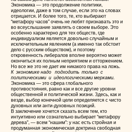
Экономика — это продолжение политики,
идеологии, даже в том случае, если это на словах
отрицается. И более того, те, кто выбирают
“метафору часов” очень не любят признавать это и
во всеуслышание заявлять о своем выборе. Это
особенно характерно для тех обществ, где
индивидуализм является довольно случайным и
исключительным явлением (а именно так обстоит
дело с русским обществом), и поэтому
откровенность либералов вполне вероятно может
окончиться их полным неприятием и отторжением.
Но все же это не дает им никакого права на ложь.
К экономике надо подходить только с
политическими и идеологическими мерками.
Экономика — это сфера глобального
противостояния, равно как и все другие уровни
общественной и политической жизни. Здесь, как и
везде, выбор конечной цели определяется с чисто
духовных или анти-духовных позиций.
В заключение хочется сказать всем тем, кто
интуитивно или сознательно выбирает “метафору
дерева”, — всем “нашим”: у нас есть стройная и
продуманная экономическая доктрина свободная