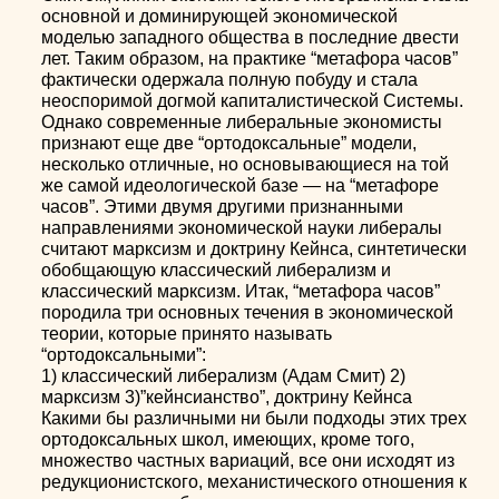
основной и доминирующей экономической
моделью западного общества в последние двести
лет. Таким образом, на практике “метафора часов”
фактически одержала полную побуду и стала
неоспоримой догмой капиталистической Системы.
Однако современные либеральные экономисты
признают еще две “ортодоксальные” модели,
несколько отличные, но основывающиеся на той
же самой идеологической базе — на “метафоре
часов”. Этими двумя другими признанными
направлениями экономической науки либералы
считают марксизм и доктрину Кейнса, синтетически
обобщающую классический либерализм и
классический марксизм. Итак, “метафора часов”
породила три основных течения в экономической
теории, которые принято называть
“ортодоксальными”:
1) классический либерализм (Адам Смит) 2)
марксизм 3)”кейнсианство”, доктрину Кейнса
Какими бы различными ни были подходы этих трех
ортодоксальных школ, имеющих, кроме того,
множество частных вариаций, все они исходят из
редукционистского, механистического отношения к