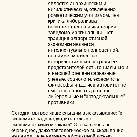
является анархическим и
нигилистическим, отвлеченно
романтическим утопизмом, чья
критика либерализма
безответственна и чьи теории
заведомо маргинальны. Нет,
традиция альтернативной
экономики является
интеллектуально полноценной,
она имеет множество
исторических школ и среди ее
представителей есть гениальные и
в высшей степени серьезные
ученые, социологи, экономисты,
философы и т.д., чей авторитет не
смеют оспаривать даже их
либеральные и “ортодоксальные”
противники.
Сегодня мы все чаще слышим высказывание: “к
экономике надо подходить только с
экономическими мерками”. Это казалось бы
очевидное, даже тавтологическое высказывание,
на самом деле является абсолютной ложью.