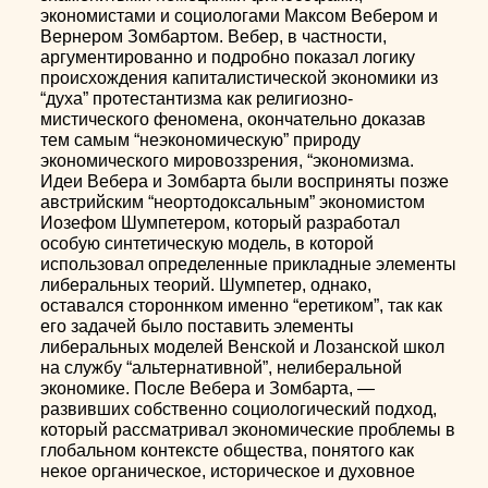
экономистами и социологами Максом Вебером и
Вернером Зомбартом. Вебер, в частности,
аргументированно и подробно показал логику
происхождения капиталистической экономики из
“духа” протестантизма как религиозно-
мистического феномена, окончательно доказав
тем самым “неэкономическую” природу
экономического мировоззрения, “экономизма.
Идеи Вебера и Зомбарта были восприняты позже
австрийским “неортодоксальным” экономистом
Иозефом Шумпетером, который разработал
особую синтетическую модель, в которой
использовал определенные прикладные элементы
либеральных теорий. Шумпетер, однако,
оставался стороннком именно “еретиком”, так как
его задачей было поставить элементы
либеральных моделей Венской и Лозанской школ
на службу “альтернативной”, нелиберальной
экономике. После Вебера и Зомбарта, —
развивших собственно социологический подход,
который рассматривал экономические проблемы в
глобальном контексте общества, понятого как
некое органическое, историческое и духовное