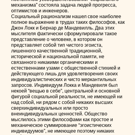
механизма” состояла задача людей прогресса,
оптимистов и инженеров.
Социальный рационализм нашел свое наиболее
полное выражение в трудах таких философов, как
Джон Локк и Бернар де Мандевилль. Два этих
мыслителя фактически сформулировали такое
представление о человеке, в котором он
представляет собой тип чистого эгоиста,
лишенного качественной традиционной,
исторической и национальной памяти, не
связанного никакими органическими и
естественнами узами с общественной стихией и
действующего лишь для удовлетворения своих
индивидуалистических и чисто меркантильных
запросов. Индивидуум Локка и Мандевиля был
некоей “вещью в себе”, центральной и основной
фигурой социальной реальности, не имеющей ни
над собой, ни рядом с собой никаких высших
сверхиндивидуальных или просто
внеиндивидуальных ценностей. Общество
мыслилось этими философами как простое и
механическое суммирование “эгоистических
индивидуумов”, не имеющее поэтому никаких