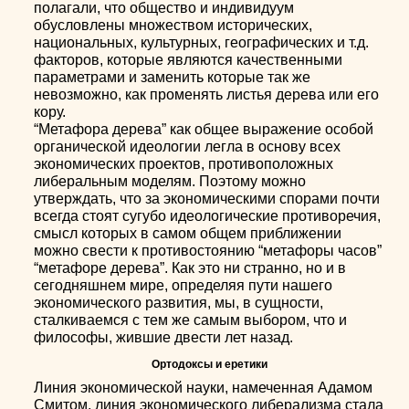
полагали, что общество и индивидуум
обусловлены множеством исторических,
национальных, культурных, географических и т.д.
факторов, которые являются качественными
параметрами и заменить которые так же
невозможно, как променять листья дерева или его
кору.
“Метафора дерева” как общее выражение особой
органической идеологии легла в основу всех
экономических проектов, противоположных
либеральным моделям. Поэтому можно
утверждать, что за экономическими спорами почти
всегда стоят сугубо идеологические противоречия,
смысл которых в самом общем приближении
можно свести к противостоянию “метафоры часов”
“метафоре дерева”. Как это ни странно, но и в
сегодняшнем мире, определяя пути нашего
экономического развития, мы, в сущности,
сталкиваемся с тем же самым выбором, что и
философы, жившие двести лет назад.
Ортодоксы и еретики
Линия экономической науки, намеченная Адамом
Смитом, линия экономического либерализма стала