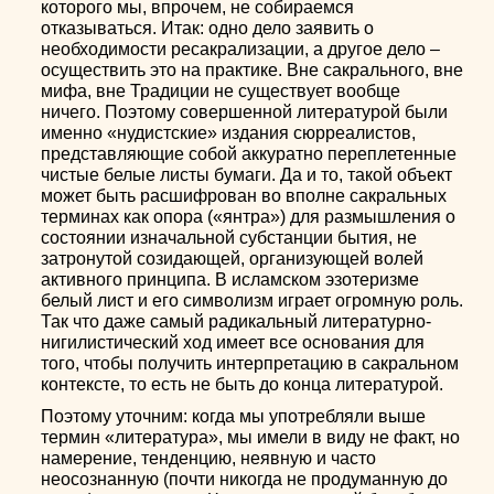
которого мы, впрочем, не собираемся
отказываться. Итак: одно дело заявить о
необходимости ресакрализации, а другое дело –
осуществить это на практике. Вне сакрального, вне
мифа, вне Традиции не существует вообще
ничего. Поэтому совершенной литературой были
именно «нудистские» издания сюрреалистов,
представляющие собой аккуратно переплетенные
чистые белые листы бумаги. Да и то, такой объект
может быть расшифрован во вполне сакральных
терминах как опора («янтра») для размышления о
состоянии изначальной субстанции бытия, не
затронутой созидающей, организующей волей
активного принципа. В исламском эзотеризме
белый лист и его символизм играет огромную роль.
Так что даже самый радикальный литературно-
нигилистический ход имеет все основания для
того, чтобы получить интерпретацию в сакральном
контексте, то есть не быть до конца литературой.
Поэтому уточним: когда мы употребляли выше
термин «литература», мы имели в виду не факт, но
намерение, тенденцию, неявную и часто
неосознанную (почти никогда не продуманную до