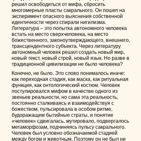
решил освободиться от мифа, сбросить
многомерные пласты сакрального. Он пошел на
эксперимент опасного выяснения собственной
идентичности через спирали нигилизма.
Литература – это попытка автономного человека
встать на место сверхчеловека, на место
божественного, законоутверждающего, внешнего,
трансцендентного субъекта. Через литературу
автономный человек решил создать новый мир,
новый текст, новый строй, новый язык. Но разве в
традиционной цивилизации не было человека?
Конечно, не было. Это слово понималось иначе:
как переходная стадия, как маска, как ритуальная
функция, как онтологический костюм. Человек
постулировался мифом в качестве одного из
звеньев реальности, но сама эта реальность,
постоянно сталкиваясь и взаимодействуя с
божеством, пульсировала в особом ритме,
будоражащем бытийные страты, и понятие
«человек» сдвигалась, мутировало, подвергалось
метаморфозам, подчиняясь пульсу сакрального.
Человек был условно обозначаемой стадией
между богом и животным. Поэтому он не был ни