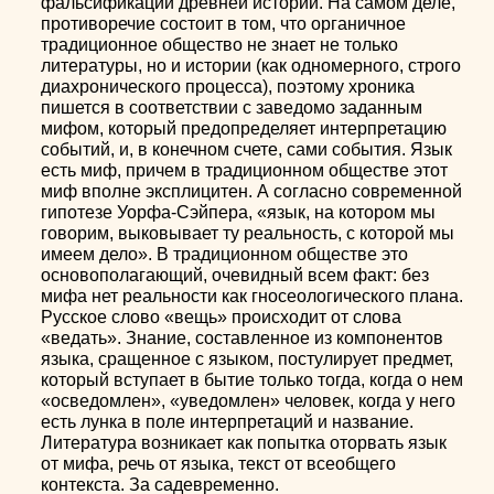
фальсификации древней истории. На самом деле,
противоречие состоит в том, что органичное
традиционное общество не знает не только
литературы, но и истории (как одномерного, строго
диахронического процесса), поэтому хроника
пишется в соответствии с заведомо заданным
мифом, который предопределяет интерпретацию
событий, и, в конечном счете, сами события. Язык
есть миф, причем в традиционном обществе этот
миф вполне эксплицитен. А согласно современной
гипотезе Уорфа-Сэйпера, «язык, на котором мы
говорим, выковывает ту реальность, с которой мы
имеем дело». В традиционном обществе это
основополагающий, очевидный всем факт: без
мифа нет реальности как гносеологического плана.
Русское слово «вещь» происходит от слова
«ведать». Знание, составленное из компонентов
языка, сращенное с языком, постулирует предмет,
который вступает в бытие только тогда, когда о нем
«осведомлен», «уведомлен» человек, когда у него
есть лунка в поле интерпретаций и название.
Литература возникает как попытка оторвать язык
от мифа, речь от языка, текст от всеобщего
контекста. За садевременно.