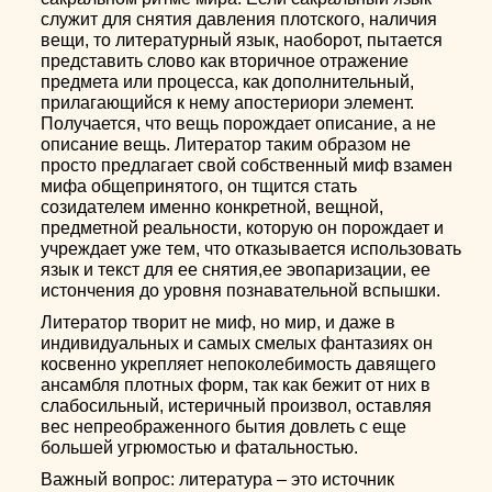
служит для снятия давления плотского, наличия
вещи, то литературный язык, наоборот, пытается
представить слово как вторичное отражение
предмета или процесса, как дополнительный,
прилагающийся к нему апостериори элемент.
Получается, что вещь порождает описание, а не
описание вещь. Литератор таким образом не
просто предлагает свой собственный миф взамен
мифа общепринятого, он тщится стать
созидателем именно конкретной, вещной,
предметной реальности, которую он порождает и
учреждает уже тем, что отказывается использовать
язык и текст для ее снятия,ее эвопаризации, ее
истончения до уровня познавательной вспышки.
Литератор творит не миф, но мир, и даже в
индивидуальных и самых смелых фантазиях он
косвенно укрепляет непоколебимость давящего
ансамбля плотных форм, так как бежит от них в
слабосильный, истеричный произвол, оставляя
вес непреображенного бытия довлеть с еще
большей угрюмостью и фатальностью.
Важный вопрос: литература – это источник