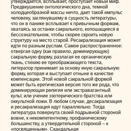
утверждается, всплывает, проступает новый миф.
Предвкушение онтологического дна, темной
холодцеобразной массы ничто, дает такой импульс
человеку, заглянувшему в сущность литературы,
что он в панике всплывает к привычным формам,
хватаясь за останки сакрального, копошащиеся в
бессознательном, чтобы скорее скроить новую
структуру на место старой. Ресакрализация может
идти по разным руслам. Самое распространенное:
отвергая одну (как правило, доминирующую)
сакральную форму, разлагая ее органическую
ткань, стихию ее преображающего текста,
литератор принимает за основу иную сакральную
форму, которая и выступает отныне в качестве
компенсации. Этой новой сакральной формой
может быть еретическая версия того же рода, что
доминирующая религия или экстравагантный
культ, или учение эзотерического братства или
оккультной ложи. В любом случае, десакрализация
и ресакрализация идут параллельно. Тогда
литература повернута своей подрывной стороной
вовне, к некомпетентному, профаническому
большинству, а утвердительной стороной – к
«посвященным». Скандальная