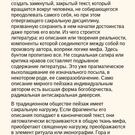
создать замкнутый, закрытый текст, который
вращается вокруг человека, не собирающегося
преодолевать самого себя, но при этом
отвергающего сакральную дисциплину,
призванную сохранить в нем начатки достоинства
даже против его воли. Из чего строится
литература: из описания или творения реальности,
компоненты которой соединяются между собой по
произволу автора, вопреки логике мифа. Здесь
бунтом пропитано все. Не социальная сатира или
критика нравов составляет подрывное
содержание литературы. Это уже прагматическое
выхолащивание ее изначального посыла, в
некотором роде, ее саморазоблачение. Само
описание мирного пейзажа индивидуальным
автором есть высшая форма богоборчества,
радикальная антисакральная диверсия.
В традиционном обществе пейзаж имеет
сакральную нагрузку. Если фрагменты его
описания попадают в канонический текст, они
автоматически встраиваются в общую ткань мифа,
приобретают священную нагрузку, преображаются
в элемент ритуала или иконографии. Гора и