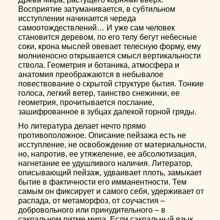
Восприятие затуманивается, в субтильном
исступлении начинается череда
самоотождествлений… И уже сам человек
становится деревом, по его телу бегут небесные
соки, крона мыслей овевает телесную форму, ему
молниеносно открывается смысл вертикальности
ствола. Геометрия и ботаника, атмосфера и
анатомия преображаются в небывалое
повествование о скрытой структуре бытия. Тонкие
голоса, легкий ветер, таинство снежинки, ее
геометрия, прочитывается послание,
зашифрованное в зубцах далекой горной гряды.
Но литература делает нечто прямо
противоположное. Описание пейзажа есть не
исступление, не освобождение от материальности,
но, напротив, ее утяжеление, ее абсолютизация,
нагнетание ее удушливого наличия. Литератор,
описывающий пейзаж, удваивает плоть, замыкает
бытие в фактичности его имманентности. Тем
самым он фиксирует и самого себя, удерживает от
распада, от метаморфоз, от соучастия –
добровольного или принудительного – в
сакральном ритме мира. Если сакральный язык