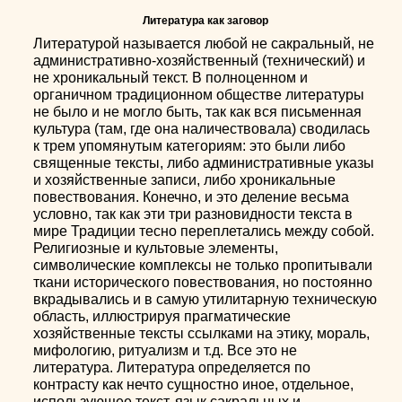
Литература как заговор
Литературой называется любой не сакральный, не
административно-хозяйственный (технический) и
не хроникальный текст. В полноценном и
органичном традиционном обществе литературы
не было и не могло быть, так как вся письменная
культура (там, где она наличествовала) сводилась
к трем упомянутым категориям: это были либо
священные тексты, либо административные указы
и хозяйственные записи, либо хроникальные
повествования. Конечно, и это деление весьма
условно, так как эти три разновидности текста в
мире Традиции тесно переплетались между собой.
Религиозные и культовые элементы,
символические комплексы не только пропитывали
ткани исторического повествования, но постоянно
вкрадывались и в самую утилитарную техническую
область, иллюстрируя прагматические
хозяйственные тексты ссылками на этику, мораль,
мифологию, ритуализм и т.д. Все это не
литература. Литература определяется по
контрасту как нечто сущностно иное, отдельное,
использующее текст, язык сакральных и