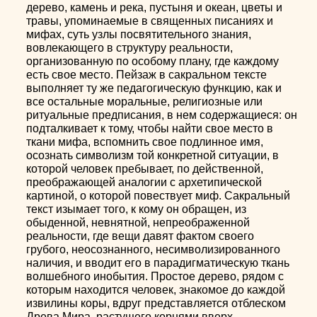
дерево, камень и река, пустыня и океан, цветы и
травы, упоминаемые в священных писаниях и
мифах, суть узлы посвятительного знания,
вовлекающего в структуру реальности,
организованную по особому плану, где каждому
есть свое место. Пейзаж в сакральном тексте
выполняет ту же педагогическую функцию, как и
все остальные моральные, религиозные или
ритуальные предписания, в нем содержащиеся: он
подталкивает к тому, чтобы найти свое место в
ткани мифа, вспомнить свое подлинное имя,
осознать символизм той конкретной ситуации, в
которой человек пребывает, по действенной,
преображающей аналогии с архетипической
картиной, о которой повествует миф. Сакральный
текст изымает того, к кому он обращен, из
обыденной, невнятной, непреображенной
реальности, где вещи давят фактом своего
грубого, неосознанного, несимволизированного
наличия, и вводит его в парадигматическую ткань
волшебного инобытия. Простое дерево, рядом с
которым находится человек, знакомое до каждой
извилины коры, вдруг представляется отблеском
Древа Мира, растущего корнями вверх.