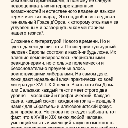
«бытовым герметизмом», а поэтому не следует
недооценивать их интерпретационных
возможностей и естественного владения языком
герметических шарад. Это подробно исследовал
гениальный Грасе д’Орсе, к которому отсылаем за
углубленным и развернутым комментарием
нашего тезиса*.
Сложнее с литературой Нового времени. Но и
здесь далеко до чистоты. По инерции культурный
человек Европы состоял в какой-нибудь ложе. Их
влияние демонизировалось клерикальными
реакционерами, но столь же полемически и
безосновательно преуменьшалось
воинствующими либералами. На самом деле,
ложи дают идеальный ключ практически ко всей
литературе XVIII–ХIХ веков. Взять хотя бы Дюма
или Бальзака: каждый текст имеет строго два
уровня – масонский и профанический. Каждая
сцена, каждый сюжет, каждая интрига – изящный
намек для «братьев» и иллюзионистский фокус
для профанов. Но снова не следует забывать тот
факт, что в XVIII и XIX веках любой человек,
умеющий читать и имеющий такую возможность,