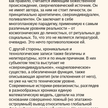
как правило, считается имеющим божественное
происхождение, сверхчеловеческий источник. Он
не имеет автора, за ним не стоит личности, он
принципиально архетипичен, сверхиндивидуален,
поливалентен. Он заключает в себе
многоплановую парадигму, применимую к самым
различным уровням реальности – от
космогонических до личностных, от ритуальных до
социальных. То, что это не является литературой,
очевидно. Это нечто противоположное ей.
С другой стороны, хроникальные и
технологические записи также безличны и
нелитературны, хотя и по иным причинам. В них
субъектом текста выступает не
«сверхиндивидуальное», «надчеловеческое»
существо, а обезличенная функция, также
описывающая архетип (или отклонения от него),
но уже на чисто техническом уровне.
Современные историки-ревизионисты, разглядев
в разнообразных хрониках единую
математическую модель, сделали на этом
основании совершенно ложный (но эпатажно-
остроумный) вывод относительно глобальной