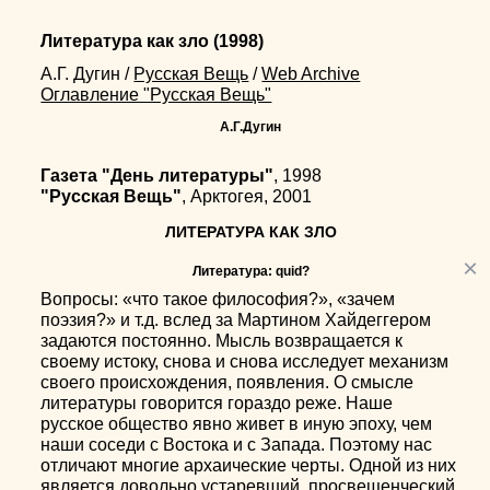
Литература как зло
(1998)
А.Г. Дугин
/
Русская Вещь
/
Web Archive
Оглавление "Русская Вещь"
А.Г.Дугин
Газета "День литературы"
, 1998
"Русская Вещь"
, Арктогея, 2001
ЛИТЕРАТУРА КАК ЗЛО
×
Литература: quid?
Bопросы: «что такое философия?», «зачем
поэзия?» и т.д. вслед за Мартином Хайдеггером
задаются постоянно. Мысль возвращается к
своему истоку, снова и снова исследует механизм
своего происхождения, появления. О смысле
литературы говорится гораздо реже. Наше
русское общество явно живет в иную эпоху, чем
наши соседи с Востока и с Запада. Поэтому нас
отличают многие архаические черты. Одной из них
является довольно устаревший, просвещенческий,