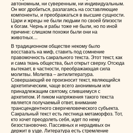
автономным, ни суверенным, ни индивидуальным.
Он мог дробиться, разлагаясь на составляющие
компоненты, и преображаться в высшие сущности.
Цари и жрецы не были людьми по своей близости
к богам. Чернь и рабы тоже не были, но по иной
причине: слишком похожи были они на
животных…
В традиционном обществе некому было
восставать на миф, ставить под сомнение
правомочность сакрального текста. Этот текст, как
и сама ткань общества, был открыт сверху. Отсюда
вытекает, в частности, преображающая сила
молитвы. Молитва – антилитература.
Совершающий ее произносит текст, являющийся
архетипическим, чаще всего анонимным или
принадлежащим святому, слившемуся с
архетипом. И пиком напряжения такого текста
является получаемый ответ, внимание
трансцендентного сверхчеловеческого субъекта.
Сакральный текст есть лестница метаморфоз. Тот,
кто хочет преодолеть себя, идет по нему
безостановочно. Пассивных и нерадивых он
держит в узде. Литература есть стремление