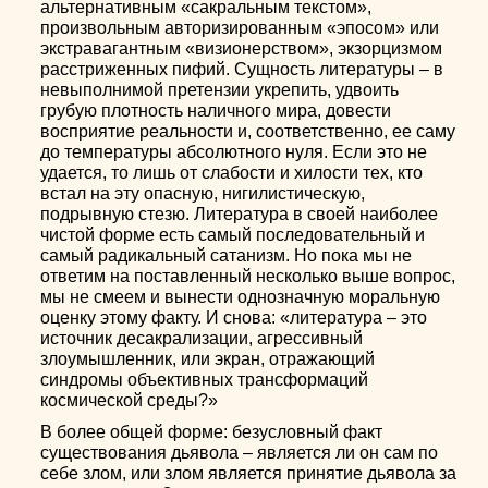
альтернативным «сакральным текстом»,
произвольным авторизированным «эпосом» или
экстравагантным «визионерством», экзорцизмом
расстриженных пифий. Сущность литературы – в
невыполнимой претензии укрепить, удвоить
грубую плотность наличного мира, довести
восприятие реальности и, соответственно, ее саму
до температуры абсолютного нуля. Если это не
удается, то лишь от слабости и хилости тех, кто
встал на эту опасную, нигилистическую,
подрывную стезю. Литература в своей наиболее
чистой форме есть самый последовательный и
самый радикальный сатанизм. Но пока мы не
ответим на поставленный несколько выше вопрос,
мы не смеем и вынести однозначную моральную
оценку этому факту. И снова: «литература – это
источник десакрализации, агрессивный
злоумышленник, или экран, отражающий
синдромы объективных трансформаций
космической среды?»
В более общей форме: безусловный факт
существования дьявола – является ли он сам по
себе злом, или злом является принятие дьявола за