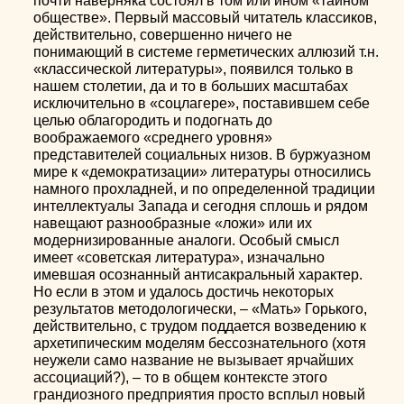
почти наверняка состоял в том или ином «тайном
обществе». Первый массовый читатель классиков,
действительно, совершенно ничего не
понимающий в системе герметических аллюзий т.н.
«классической литературы», появился только в
нашем столетии, да и то в больших масштабах
исключительно в «соцлагере», поставившем себе
целью облагородить и подогнать до
воображаемого «среднего уровня»
представителей социальных низов. В буржуазном
мире к «демократизации» литературы относились
намного прохладней, и по определенной традиции
интеллектуалы Запада и сегодня сплошь и рядом
навещают разнообразные «ложи» или их
модернизированные аналоги. Особый смысл
имеет «советская литература», изначально
имевшая осознанный антисакральный характер.
Но если в этом и удалось достичь некоторых
результатов методологически, – «Мать» Горького,
действительно, с трудом поддается возведению к
архетипическим моделям бессознательного (хотя
неужели само название не вызывает ярчайших
ассоциаций?), – то в общем контексте этого
грандиозного предприятия просто всплыл новый