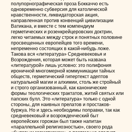
полупорнографическая проза Боккаччо есть
одновременно субверсия для католической
нравственности, ликвидаторская акция,
направленная против конвенций цивилизации
Ватикана, и вместе с тем компендиум
герметических и розенкрейцеровских доктрин,
легко читаемых между строк и понятных половине
просвещенных европейцев того времени,
непременно состоящих в какой-нибудь ложе.
Такова вся «литература» Средневековья и
Возрождения, которая может быть названа
«литературой» лишь условно: это полифония
ироничной многомерной коммуникации тайных
обществ, герметический гипертекст адептов
натуральной магии и алхимии, столь же стройный
и строго организованный, как канонические
формы теологических трактатов, житий святых или
папских булл. Это «литература» только с одной
стороны, для наивных прелатов и простаков-
буржуа. Но и здесь необходимы поправки, так как
средневековый и возрожденческий быт
европейских горожан был также напитан
«параллельной религиозностью», своего рода