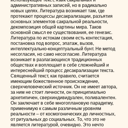
административных записей, но в радикально
новых целях. Литература возникает там, где
протекают процессы десакрализации, разъятия
основных элементов сакральной реальности,
декомпозиция общей картины мира. Таков
основной смысл ее существования, ее генезис.
Литература по истокам своим есть контестация,
постановка под вопрос, эпатаж, вызов,
интеллектуально-концептуальный бунт. Не метод
несогласия, но само несогласие. Литература
возникает в разлагающихся традиционных
обществах и воплощает в себе сложнейший и
интереснейший процесс десакрализации текста.
Священный текст, как правило, считается
имеющим божественное происхождение,
сверхчеловеческий источник. Он не имеет автора,
за ним не стоит личности, он принципиально
архетипичен, сверхиндивидуален, поливалентен.
Он заключает в себе многоплановую парадигму,
применимую к самым различным уровням
реальности – от космогонических до личностных,
от ритуальных до социальных. То, что это не
является литературой, очевидно. Это нечто