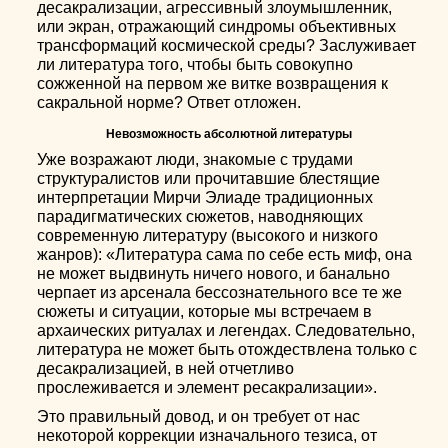
десакрализации, агрессивный злоумышленник,
или экран, отражающий синдромы объективных
трансформаций космической среды? Заслуживает
ли литература того, чтобы быть совокупно
сожженной на первом же витке возвращения к
сакральной норме? Ответ отложен.
Невозможность абсолютной литературы
Уже возражают люди, знакомые с трудами
структуралистов или прочитавшие блестящие
интерпретации Мирчи Элиаде традиционных
парадигматических сюжетов, наводняющих
современную литературу (высокого и низкого
жанров): «Литература сама по себе есть миф, она
не может выдвинуть ничего нового, и банально
черпает из арсенала бессознательного все те же
сюжеты и ситуации, которые мы встречаем в
архаических ритуалах и легендах. Следовательно,
литература не может быть отождествлена только с
десакрализацией, в ней отчетливо
прослеживается и элемент ресакрализации».
Это правильный довод, и он требует от нас
некоторой коррекции изначального тезиса, от