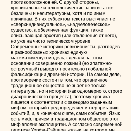
противоположное ей. С другой стороны,
хроникальные и технологические записи также
безличны и нелитературны, хотя и по иным
причинам. В них субъектом текста выступает не
«сверхиндивидуальное», «надчеловеческое»
существо, а обезличенная функция, также
описывающая архетип (или отклонения от него),
но уже на чисто техническом уровне.
Современные историки-ревизионисты, разглядев
в разнообразных хрониках единую
математическую модель, сделали на этом
основании совершенно ложный (но эпатажно-
остроумный) вывод относительно глобальной
фальсификации древней истории. На самом деле,
противоречие состоит в том, что органичное
традиционное общество не знает не только
литературы, но и истории (как одномерного, строго
диахронического процесса), поэтому хроника
пишется в соответствии с заведомо заданным
мифом, который предопределяет интерпретацию
событий, и, в конечном счете, сами события. Язык
есть миф, причем в традиционном обществе этот
миф вполне эксплицитен. А согласно современной
гипотезе Уорфа-Сэйпера, «язык, на котором мы