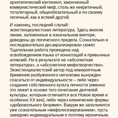
архетипический континент, законченный
коммунистический миф, столь же некритичный,
тоталитарный, общеобязательный и по-своему
логичный, как и всякий другой.
И наконец, последний случай:
экзистенциалистская литература. Здесь многие
линии, заложенные в изначальном векторе,
доведены до логического предела. Сознательно и
последовательно десакрализирован сюжет.
Тщательная работа проведена над
освобождением языка от коннотаций и привычных
аллюзий. Но в результате не «абсолютная
литература», а «абсолютное мифотворчество».
Экзистенциалистский автор под невероятным
бременем разбуженного нигилизма вынужден
спасаться от индивидуальности – либо через
создание собственного культа личности (именно
это лежит в основе того почитания деятелей
культуры, которым отличается все Новое время и
особенно ХХ век), либо через клинические формы
«добровольного безумия». Вакуум же заполняется
уже сознательным «мифологизированием», пусть
заведомо индивидуальным и поэтому ироничным,