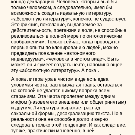
конца) декларацию. Человека, который был бы
только человеком, а следовательно, имел бы
возможность создать идеальную литературу,
«абсолютную литературу», конечно, не существует.
Это фикция, пожелание, выдаваемое за
действительность, претензия и воля, не способные
реализоваться в полной мере по онтологическим
соображениям. Только сейчас, когда проводятся
первые опыты по клонированию людей, можно
предвидеть появление «автономного
индивидуума», «человека в чистом виде». Быть
может, он и сумеет создать нечто, напоминающее
эту «абсолютную литературу». А пока…
А пока литература в чистом виде есть едва
уловимая черта, расплывчатая грань, оставаться
на которой не удается никому вопреки всем
стараниям. Эта черта пролегает между одним
мифом (назовем его внешним или общепринятым)
и другим. Литература выражает распад
сакральной формы, десакрализацию текста. Но в
реальности она не способна долго и верно
следовать только этой тенденции. И как следствие,
тут же, практически мгновенно, в ней