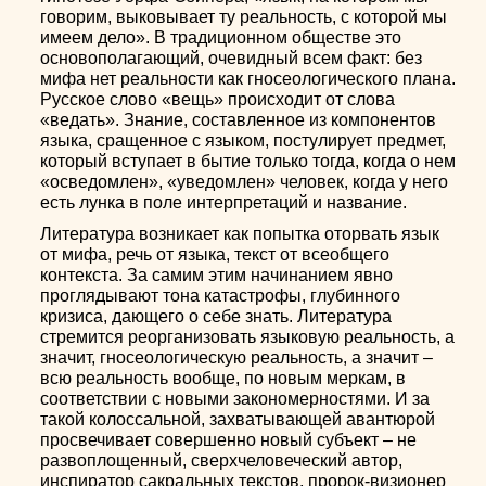
говорим, выковывает ту реальность, с которой мы
имеем дело». В традиционном обществе это
основополагающий, очевидный всем факт: без
мифа нет реальности как гносеологического плана.
Русское слово «вещь» происходит от слова
«ведать». Знание, составленное из компонентов
языка, сращенное с языком, постулирует предмет,
который вступает в бытие только тогда, когда о нем
«осведомлен», «уведомлен» человек, когда у него
есть лунка в поле интерпретаций и название.
Литература возникает как попытка оторвать язык
от мифа, речь от языка, текст от всеобщего
контекста. За самим этим начинанием явно
проглядывают тона катастрофы, глубинного
кризиса, дающего о себе знать. Литература
стремится реорганизовать языковую реальность, а
значит, гносеологическую реальность, а значит –
всю реальность вообще, по новым меркам, в
соответствии с новыми закономерностями. И за
такой колоссальной, захватывающей авантюрой
просвечивает совершенно новый субъект – не
развоплощенный, сверхчеловеческий автор,
инспиратор сакральных текстов, пророк-визионер