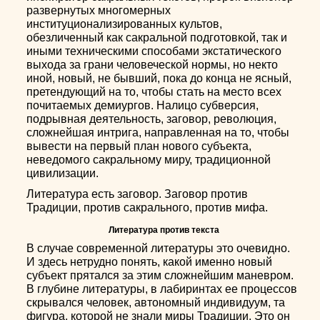
развернутых многомерных
институционализированных культов,
обезличенный как сакральной подготовкой, так и
иными техническими способами экстатического
выхода за грани человеческой нормы, но некто
иной, новый, не бывший, пока до конца не ясный,
претендующий на то, чтобы стать на место всех
почитаемых демиургов. Налицо субверсия,
подрывная деятельность, заговор, революция,
сложнейшая интрига, направленная на то, чтобы
вывести на первый план нового субъекта,
неведомого сакральному миру, традиционной
цивилизации.
Литература есть заговор. Заговор против
Традиции, против сакрального, против мифа.
Литература против текста
В случае современной литературы это очевидно.
И здесь нетрудно понять, какой именно новый
субъект прятался за этим сложнейшим маневром.
В глубине литературы, в лабиринтах ее процессов
скрывался человек, автономный индивидуум, та
фигура, которой не знали миры Традиции. Это он