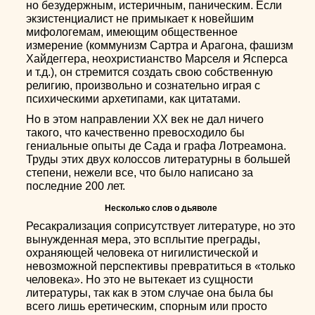
но безудержным, истеричным, паническим. Если
экзистенциалист не примыкает к новейшим
мифологемам, имеющим общественное
измерение (коммунизм Сартра и Арагона, фашизм
Хайдеггера, неохристианство Марселя и Ясперса
и т.д.), он стремится создать свою собственную
религию, произвольно и сознательно играя с
психическими архетипами, как цитатами.
Но в этом направлении ХХ век не дал ничего
такого, что качественно превосходило бы
гениальные опыты де Сада и графа Лотреамона.
Труды этих двух колоссов литературны в большей
степени, нежели все, что было написано за
последние 200 лет.
Несколько слов о дьяволе
Ресакрализация соприсутствует литературе, но это
вынужденная мера, это всплытие преграды,
охраняющей человека от нигилистической и
невозможной перспективы превратиться в «только
человека». Но это не вытекает из сущности
литературы, так как в этом случае она была бы
всего лишь еретическим, спорным или просто