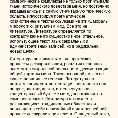
символические комплексы не только пропитывали
ткани исторического повествования, но постоянно
вкрадывались и в самую утилитарную техническую
область, иллюстрируя прагматические
хозяйственные тексты ссылками на этику, мораль,
мифологию, ритуализм и т.д. Все это не
литература. Литература определяется по
контрасту как нечто сущностно иное, отдельное,
использующее текст, язык сакральных и
административных записей, но в радикально
новых целях.
Литература возникает там, где протекают
процессы десакрализации, разъятия основных
элементов сакральной реальности, декомпозиция
общей картины мира. Таков основной смысл ее
существования, ее генезис. Литература по
истокам своим есть контестация, постановка под
вопрос, эпатаж, вызов, интеллектуально-
концептуальный бунт. Не метод несогласия, но
само несогласие. Литература возникает в
разлагающихся традиционных обществах и
воплощает в себе сложнейший и интереснейший
процесс десакрализации текста. Священный текст,