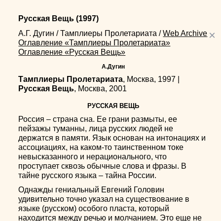
Русская Вещь
(1997)
×
А.Г. Дугин
/
Тамплиеры Пролетариата
/
Web Archive
Оглавление «Тамплиеры Пролетариата»
Оглавление «Русская Вещь»
А.Дугин
Тамплиеры Пролетариата
, Москва, 1997 |
Русская Вещь
, Москва, 2001
РУССКАЯ ВЕЩЬ
Россия – страна сна. Ее грани размыты, ее
пейзажы туманны, лица русских людей не
держатся в памяти. Язык основан на интонациях и
ассоциациях, на каком-то таинственном токе
невысказанного и нерационального, что
проступает сквозь обычные слова и фразы. В
тайне русского языка – тайна России.
Однажды гениальный Евгений Головин
удивительно точно указал на существование в
языке (русском) особого пласта, который
находится между речью и молчанием. Это еще не