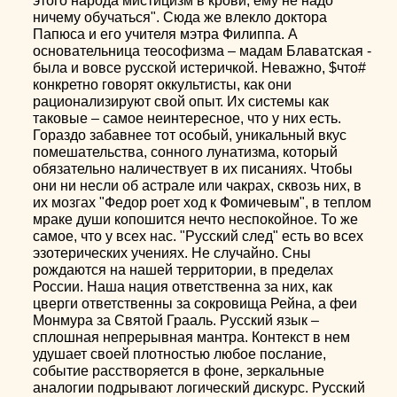
этого народа мистицизм в крови, ему не надо
ничему обучаться". Сюда же влекло доктора
Папюса и его учителя мэтра Филиппа. А
основательница теософизма – мадам Блаватская -
была и вовсе русской истеричкой. Неважно, $что#
конкретно говорят оккультисты, как они
рационализируют свой опыт. Их системы как
таковые – самое неинтересное, что у них есть.
Гораздо забавнее тот особый, уникальный вкус
помешательства, сонного лунатизма, который
обязательно наличествует в их писаниях. Чтобы
они ни несли об астрале или чакрах, сквозь них, в
их мозгах "Федор роет ход к Фомичевым", в теплом
мраке души копошится нечто неспокойное. То же
самое, что у всех нас. "Русский след" есть во всех
эзотерических учениях. Не случайно. Сны
рождаются на нашей территории, в пределах
России. Наша нация ответственна за них, как
цверги ответственны за сокровища Рейна, а феи
Монмура за Святой Грааль. Русский язык –
сплошная непрерывная мантра. Контекст в нем
удушает своей плотностью любое послание,
событие расстворяется в фоне, зеркальные
аналогии подрывают логический дискурс. Русский