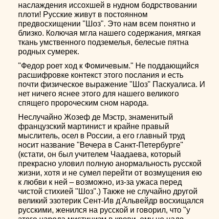
наслаждения иссохшей в нудном бодрствовании
плоти! Русские живут в постоянном
предвосхищении "Шоз". Это нам всем понятно и
близко. Колючая мгла нашего содержания, мягкая
ткань умственного подземелья, белесые пятна
родных сумерек.
"Федор роет ход к Фомичевым." Не поддающийся
расшифровке контекст этого послания и есть
почти физическое выражение "Шоз" Паскуалиса. И
нет ничего яснее этого для нашего великого
спящего пророческим сном народа.
Неслучайно Жозеф де Мэстр, знаменитый
французский мартинист и крайне правый
мыслитель, осел в России, а его главный труд
носит название "Вечера в Санкт-Петербурге"
(кстати, он был учителем Чаадаева, который
прекрасно уловил полную анормальность русской
жизни, хотя и не сумел перейти от возмущения ею
к любви к ней – возможно, из-за ужаса перед
чистой стихией "Шоз".) Также не случайно другой
великий эзотерик Сент-Ив д'Альвейдр восхищался
русскими, женился на русской и говорил, что "у