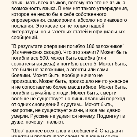
язык - мать всех языков, потому что это не язык, а
возможность языка. В нем нет такого утверждения,
которое не несло бы в себе собственного
опровержения, самоиронии, абсолютно инакового
послания. Это касается не только нашей
литературы, но и газетных статей и официальных
сообщений.
"В результате операции погибло 186 заложников"
(Из чеченских сводок). Что это значит? Может быть
погибли все 500, может быть ошибка (или
сознательная деза) и погибло всего 5. Может быть,
это были не заложники, а агенты или сами
боевики. Может быть, вообще ничего не
произошло. Может быть, произошло нечто ужасное
и не сопоставимо более масштабное. Может быть,
погибли случайные люди. Может быть, смерти
вообще не существует, но лишь плавный переход
от одних сновидений к другим... Может быть,
напротив, не существует жизни, и все мы давно
умерли. Русские не удивятся ничему. Подмигнут в
душе, почешут, нальют.
"Шоз" важнее всех слов и сообщений. Она давит
изнутри и пропитывает своим пьянящим соком.