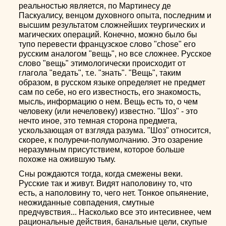
реальностью является, по Мартинесу де
Паскуалису, венцом духовного опыта, последним и
высшим результатом сложнейших теургических и
магических операций. Конечно, можно было бы
тупо перевести французское слово "chose" его
русским аналогом "вещь", но все сложнее. Русское
слово "вещь" этимологически происходит от
глагола "ведать", т.е. "знать". "Вещь", таким
образом, в русском языке определяет не предмет
сам по себе, но его известность, его знакомость,
мысль, информацию о нем. Вещь есть то, о чем
человеку (или нечеловеку) известно. "Шоз" - это
нечто иное, это темная сторона предмета,
ускользающая от взгляда разума. "Шоз" относится,
скорее, к полуречи-полумолчанию. Это озарение
неразумным присутствием, которое больше
похоже на ожившую тьму.
Сны рождаются тогда, когда смежены веки.
Русские так и живут. Видят наполовину то, что
есть, а наполовину то, чего нет. Тонкое опьянение,
неожиданные совпадения, смутные
предчувствия... Насколько все это интесивнее, чем
рациональные действия, банальные цели, скупые