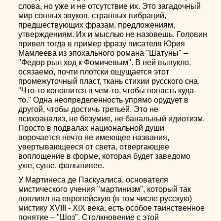
слова, но уже и не отсутствие их. Это загадочный
мир сонных звуков, странных вибраций,
предшествующих фразам, предложениям,
утверждениям. Их и мыслью не назовешь. Головин
привел тогда в пример фразу писателя Юрия
Мамлеева из эпохального романа "Шатуны" –
"Федор рыл ход к Фомичевым". В ней выпукло,
осязаемо, почти плотски ощущается этот
промежуточный пласт, ткань стихии русского сна.
"Что-то копошится в чем-то, чтобы попасть куда-
то." Одна неопределенность упрямо орудует в
другой, чтобы достичь третьей. Это не
психоанализ, не безумие, не банальный идиотизм.
Просто в подвалах национальной души
ворочается нечто не имеющее названия,
увертывающееся от света, отвергающее
воплощение в форме, которая будет заведомо
уже, суше, фальшивее.
У Мартинеса де Паскуалиса, основателя
мистического учения "мартинизм", который так
повлиял на европейскую (в том числе русскую)
мистику XVIII - XIX века, есть особое таинственное
понятие – "Шоз". Столкновение с этой