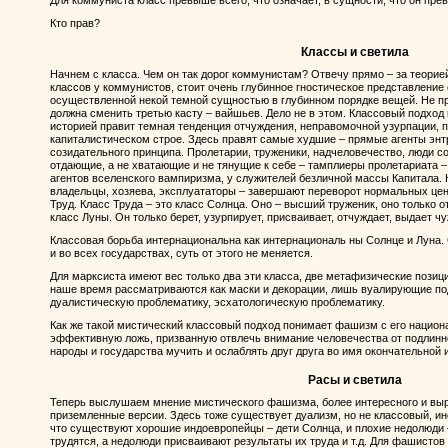
Для коммуниста класс превыше всего, что означает, в сущности, что он пре
Кто прав?
Классы и светила
Начнем с класса. Чем он так дорог коммунистам? Отвечу прямо – за теорией
классов у коммунистов, стоит очень глубинное гностическое представлени
осуществленной некой темной сущностью в глубинном порядке вещей. Не про
должна сменить третью касту – вайшьев. Дело не в этом. Классовый подход
историей правит темная тенденция отчуждения, неправомочной узурпации, п
капиталистическом строе. Здесь правят самые худшие – прямые агенты энт
созидательного принципа. Пролетарии, труженики, надчеловечество, люди с
отдающие, а не хватающие и не тянущие к себе – тамплиеры пролетариата 
агентов вселенского вампиризма, у служителей безличной массы Капитала. К
владельцы, хозяева, эксплуататоры – завершают переворот нормальных ценно
Труд. Класс Труда – это класс Солнца. Оно – высший труженик, оно только от
класс Луны. Он только берет, узурпирует, присваивает, отчуждает, выдает чу
Классовая борьба интернациональна как интернациональ ны Солнце и Луна.
и во всех государствах, суть от этого не меняется.
Для марксиста имеют вес только два эти класса, две метафизические позици
наше время рассматриваются как маски и декорации, лишь вуалирующие п
дуалистическую проблематику, эсхатологическую проблематику.
Как же такой мистический классовый подход понимает фашизм с его национ
эффективную ложь, призванную отвлечь внимание человечества от подлинн
народы и государства мучить и ослаблять друг друга во имя окончательной
Расы и светила
Теперь выслушаем мнение мистического фашизма, более интересного и выра
приземленные версии. Здесь тоже существует дуализм, но не классовый, ино
что существуют хорошие индоевропейцы – дети Солнца, и плохие недолюди 
трудятся, а недолюди присваивают результаты их труда и т.д. Для фашистов