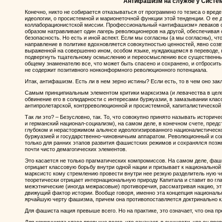
Антифашизм на службе у Систе
Конечно, никто не собирается отказываться от программно го тезиса о вре
идеологии, о просистемной и марионеточной функции этой тенденции. О ее
коллаборационистской миссии. Профессиональный «антифашизм» леваков с
образом натравливает один лагерь революционеров на другой, обеспечивая 
безопасность. Но есть и иной аспект. Если мы согласны (а мы согласны), чт
направление в политике вдохновляется совокупностью ценностей, явно созв
выраженной на совершенно ином, особом языке, нуждающемся в переводе, 
подвергнуть тщательному осмыслению и переосмыслению все существенные
общему знаменателю все, что может быть спасено и сохранено, и отбросить л
не содержит позитивного нонконформного революционного потенциала.
Итак, антифашизм. Есть ли в нем зерно истины? Если есть, то в чем оно за
Самым принципиальным элементом критики марксизма (и левачества в цел
обвинение его в солидарности с интересами буржуазии, в замазывании клас
антипролетарской, контрреволюционной и просистемной, капиталистической
Так ли это? – Безусловно, так. То, что совокупно принято называть истор
и германский национал-социализм), на самом деле, в конечном счете, пред
глубоком и нерасторжимом альянсе идеологизированного националистическо
буржуазией и государственно-чиновничьим аппаратом. Революционный и со
только для ранних этапов развития фашистских режимов и сохранялся позж
почти чисто демагогических элементов.
Это касается не только прагматических компромиссов. На самом деле, фа
отрицает классовую борьбу внутри одной нации и призывает к национальной
марксистс кому стремлению провести внутри нее резкую разделитель ную 
теоретически отрицает интернациональную природу Капитала и ставит во гл
межэтнические (иногда межрасовые) противоречия, рассматривая нацию, этн
движущий фактор истории. Вообще говоря, именно эта концепция националь
ярчайшую черту фашизма, причем она противопоставляется доктринально к
Для фашиста нация превыше всего. Но на практике, это означает, что она п