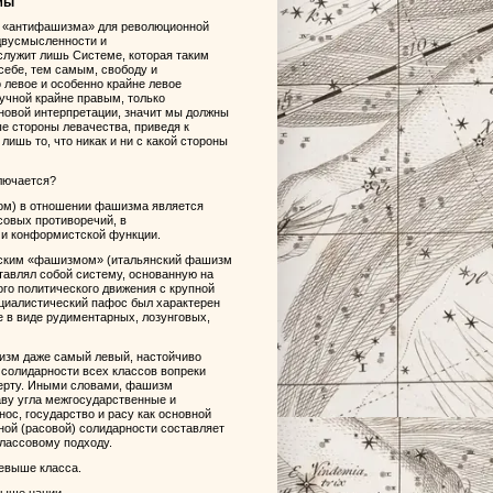
мы
де «антифашизма» для революционной
 двусмысленности и
лужит лишь Системе, которая таким
себе, тем самым, свободу и
о левое и особенно крайне левое
учной крайне правым, только
новой интерпретации, значит мы должны
 стороны левачества, приведя к
ишь то, что никак и ни с какой стороны
ключается?
ом) в отношении фашизма является
совых противоречий, в
 и конформистской функции.
ическим «фашизмом» (итальянский фашизм
ставлял собой систему, основанную на
го политического движения с крупной
циалистический пафос был характерен
е в виде рудиментарных, лозунговых,
шизм даже самый левый, настойчиво
 солидарности всех классов вопреки
черту. Иными словами, фашизм
аву угла межгосударственные и
ос, государство и расу как основной
ной (расовой) солидарности составляет
лассовому подходу.
ревыше класса.