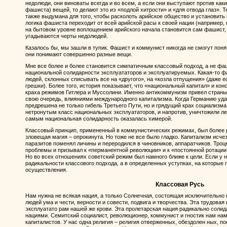
недолюди, они виноваты всегда и во всем, а если они выступают против каки
фашиста) вещей, то делают это иэ «подлой хитрости» и «для отвода глаз». 
также выдумана для того, чтобы расколоть арийское общество и установить 
логика фашиста переходит от всей арийской расы к своей нации (например, н
на бытовом уровне воплощением арийского начала становится сам фашист, 
угадываются черты недолюдей.
Казалось бы, мы зашли в тупик. Фашист и коммунист никогда не смогут поня
они понимают совершенно разные вещи.
Мне все более и более становится симпатичным классовый подход, а не фаши
национальной солидарности эксплуататоров и эксплуатируемых. Какая-то 
людей, склонных списывать все на «другого», на «козла отпущения» (даже е
грешки). Более того, история показывает, что «национальный капитал» и кон
краха режимов Гитлера и Муссолини. Именно антикоммунизм привел страны 
свою очередь, влияниями международного капитализма. Когда Германию уда
предрешена не только гибель Третьего Пути, но и грядущий крах социализм
нетронутым класс национальных эксплуататоров, и напротив, уничтожили л
самым национальная солидарность оказалась химерой.
Классовый принцип, примененный в коммунистических режимах, был более 
зловещая магия – опрокинута. Но тоже не все было гладко. Капитализм исчез
паразитов поменял личины и переродился в чиновников, аппаратчиков. Троц
проблемы и призывал к «перманентной революции» и к «постоянной ротации 
Но во всех отношениях советский режим был намного ближе к цели. Если у н
радикальности классового подхода, а в определенных уступках, на которые 
осуществления.
Классовая Русь
Нам нужна не всякая нация, а только Солнечная, состоящая исключительно и
людей ума и чести, верности и совести, подвига и творчества. Эта трудова
эксплуатато рам нашей же крови. Эта пролетарская нация радикально соли
нациями. Семитский социалист, революционер, коммунист и гностик нам нам
капиталистов. У нас одна религия – религия отверженных, обездолен ных, п