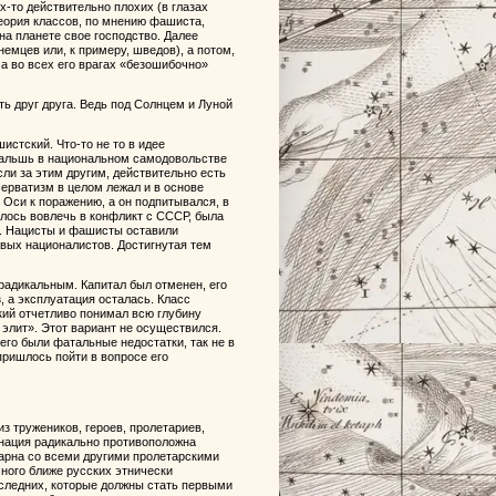
х-то действительно плохих (в глазах
Теория классов, по мнению фашиста,
на планете свое господство. Далее
емцев или, к примеру, шведов), а потом,
а во всех его врагах «безошибочно»
ть друг друга. Ведь под Солнцем и Луной
стский. Что-то не то в идее
фальшь в национальном самодовольстве
сли за этим другим, действительно есть
серватизм в целом лежал и в основе
Оси к поражению, а он подпитывался, в
лось вовлечь в конфликт с СССР, была
а. Нацисты и фашисты оставили
евых националистов. Достигнутая тем
радикальным. Капитал был отменен, его
, а эксплуатация осталась. Класс
кий отчетливо понимал всю глубину
элит». Этот вариант не осуществился.
его были фатальные недостатки, так не в
пришлось пойти в вопросе его
з тружеников, героев, пролетариев,
я нация радикально противоположна
дарна со всеми другими пролетарскими
ного ближе русских этнически
оследних, которые должны стать первыми