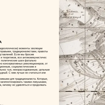
А
 идеологически) моменты эволюции
правыми, традиционалистами, правоты
дставлений. Если мы бросим
 и теоретиков, все антикоммунистичес
х политические шаги фатально
нно консервативных революционеров, от
юционным, социалистическим и
альнос тью, неизрасходованным, цельным
будный. С ним лучше не считаться или
аримыми для традиционалиста. Которые,
 загипнотизировать такими ловушками,
, ничему не удивляться и продолжать