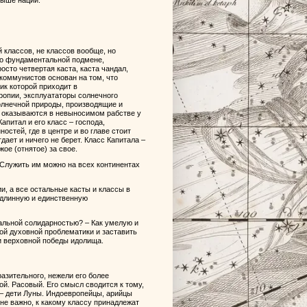
выше нации.
 классов, не классов вообще, но
е о фундаментальной подмене,
сто четвертая каста, каста чандал,
 коммунистов основан на том, что
ик которой приходит в
ропии, эксплуататоры солнечного
олнечной природы, производящие и
– оказываются в невыносимом рабстве у
апитал и его класс – господа,
стей, где в центре и во главе стоит
дает и ничего не берет. Класс Капитала –
жое (отнятое) за свое.
 Служить им можно на всех континентах
и, а все остальные касты и классы в
одлинную и единственную
альной солидарностью? – Как умелую и
ой духовной проблематики и заставить
 и верховной победы идолища.
зительного, нежели его более
й. Расовый. Его смысл сводится к тому,
– дети Луны. Индоевропейцы, арийцы
 не важно, к какому классу принадлежат