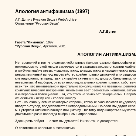
Апология антифашизма
(1997)
А.Г. Дугин
/
Русская Вещь
/
Web Archive
Оглавление "Русская Вещь"
А.Г.Дугин
Газета "Лимонка"
, 1997
"Русская Вещь"
, Арктогея, 2001
АПОЛОГИЯ АНТИФАШИЗМ
Нет сомнений в том, что самые любопытные (концептуально, философски и
нонконформистской мысли заключаются в захватывающем открытии крайне 
и глубины крайне левых – марксистских, анархистских и народнических пре
ретроспективный взгляд на семейство крайне правых движений и их лидеров
кие националисты представятся крайне скучными, их дискурс банальным, и
неверными. И наоборот, от всех неортодоксальных крайне правых, собстве
всех тех, кто внимательно и пристально прислушивался к левацким, револ
коммунистическим воззрениям, неизменно веет свежестью, новизной, акту
и интересным потенциалом. Тот, кто этого не замечает, закоренелый. Непро
относиться к нему как к коллекционеру.
Есть, конечно, у левых некоторые стороны, которые оказываются неудобов
вводят в ступор, представляются непреодоли мыми. Но если мы дадим себя
мы утеряем жизненно важную инициативу. Поэтому надо набраться мужества
двигаться в раз и навсегда выбранном направлении.
Здесь речь пойдет … о чем вы думаете? Ни за что не догадаетесь. –
О позитивных аспектах антифашизма.