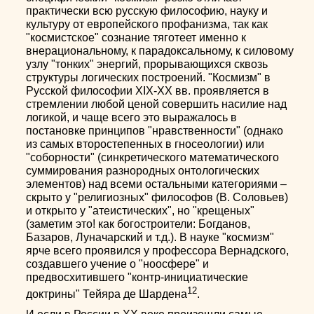
практически всю русскую философию, науку и
культуру от европейского профанизма, так как
"космистское" сознание тяготеет именно к
внерациональному, к парадоксальному, к силовому
узлу "тонких" энергий, прорывающихся сквозь
структуры логических построений. "Космизм" в
Русской философии ХIХ-ХХ вв. проявляется в
стремлении любой ценой совершить насилие над
логикой, и чаще всего это выражалось в
постановке принципов "нравственности" (однако
из самых второстепенных в гносеологии) или
"соборности" (синкретического математического
суммирования разнородных онтологических
элементов) над всеми остальными категориями –
скрыто у "религиозных" философов (В. Соловьев)
и открыто у "атеистических", но "крещеных"
(заметим это! как богостроители: Богданов,
Базаров, Луначарский и т.д.). В науке "космизм"
ярче всего проявился у профессора Вернадского,
создавшего учение о "ноосфере" и
предвосхитившего "контр-инициатические
12
доктрины" Тейяра де Шардена
.