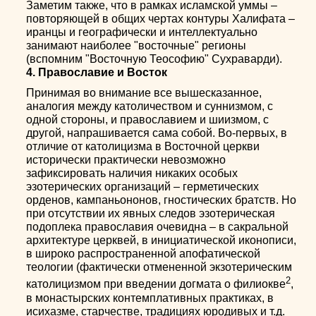
Заметим также, что в рамках исламской уммы –
повторяющей в общих чертах контуры Халифата –
иранцы и географически и интеллектуально
занимают наиболее "восточные" регионы
(вспомним "Восточную Теософию" Сухраварди).
4. Православие и Восток
Принимая во внимание все вышесказанное,
аналогия между католичеством и суннизмом, с
одной стороны, и православием и шиизмом, с
другой, напрашивается сама собой. Во-первых, в
отличие от католицизма в Восточной церкви
исторически практически невозможно
зафиксировать наличия никаких особых
эзотерических организаций – герметических
орденов, кампаньононов, гностических братств. Но
при отсутствии их явных следов эзотерическая
подоплека православия очевидна – в сакральной
архитектуре церквей, в инициатической иконописи,
в широко распространенной апофатической
теологии (фактически отмененной экзотерическим
2
католицизмом при введении догмата о филиокве
,
в монастырских контемплативных практиках, в
исихазме, старчестве, традициях юродивых и т.д.