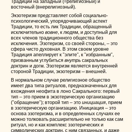
Традиции на западный (=религиозный) и
восточный (внерелигиозный).
Экзотеризм представляет собой социально-
психологический, упорядочивающий аспект
Традиции, то есть лик Традиции, обращенный
исключительно
вовне
, к людям, и доступный для
всех членов традиционного общества без
исключения. Эзотеризм, со своей стороны, – это
сфера чисто духовная. В этом своем уровне
Традиция апеллирует к "элите", к "избранным",
призванным углубиться
внутрь
сакральных
доктрин и догм. Эзотеризм является внутренней
стороной Традиции, экзотеризм -- внешней.
В нормальном случае религиозное общество
имеет два типа ритуалов, предназначенных для
вхождения неофита в лоно Сакрального: первый
тип – это прием в экзотерическую организацию
("обращение"); второй тип – это
инициация
, прием
в эзотерическую организацию. Инициация – это
основа эзотеризма, и в определенных случаях ее
можно толковать расширительно не только как сам
ритуал, но и как комплекс эзотерических и
символических доктрин, с ним связанных, и даже