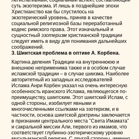
суть экзотеризма. И лишь в позднейшие эпохи
Христианство как бы спустилось на
экзотерический уровень, приняв в качестве
социальной религиозной базы переработанный
кодекс римского права. Этот изначальный и
сущностный
эзотеризм
христианской традиции
следует иметь в виду для понимания дальнейших
соображений.
3. Шиитская проблема в оптике А. Корбена.
Картина деления Традиции на внутреннююю и
внешнюю неприменима также и в особом случае
исламской традиции – в случае шиизма. Наиболее
авторитетный из западных исследователей
Ислама Анри Корбен указал на очень интересную
особенность иранского Ислама, являющегося по-
преимуществу, шиитским. Этот шиитский Ислам, с
одной стороны, изобилует явными и
многочисленными ссылками на эзотеризм, и в
частности, основа шиитской доктрины заключается
в признании центрального места "Света Имамата"
и сакральной миссии Али, первого из имамов, что
соответствует глубинно-эзотерическому уровню
мусульманской религии. С другой стороны, именно