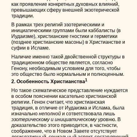
как проявление конкретных духовных влияний,
превышающих сферу внешней экзотерической
традиции.
В рамках трех религий эзотерическими и
инициатическими группами были каббалисты (в
Иудаизме), христианские гностики и герметики
(позднее христианские масоны) в Христианстве и
суфии в Исламе.
Наличие именно такой двойственной структуры в
традиционном обществе является, согласно
Генону, необходимым условием для того, чтобы
это общество было нормальным и полноценным.
1
2. Особенность Христианства
Но такое схематическое представление нуждается
в особом пояснении касательно христианской
религии. Генон считает, что христианская
традиция, в отличие от Иудаизма и Ислама, была
изначально
неполной
и сответствовала лишь
эзотерическому и инициатическому
уровню. В
доказательство этого приводится, в частности,
соображение, что в Новом Завете отсутствует
легислативный, социальный аспект, составляющий