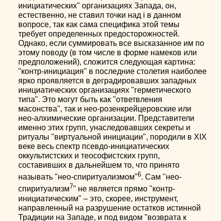
инициатических" организациях Запада, он,
естественно, не ставил точки над i в данном
вопросе, так как сама специфика этой темы
требует определенных предосторожностей.
Однако, если суммировать все высказанное им по
этому поводу (в том числе в форме намеков или
предположений), сложится следующая картина:
"контр-инициация" в последние столетия наиболее
ярко проявляется в деградировавших западных
инициатических организациях "герметического
типа". Это могут быть как "ответвления
масонства", так и нео-розенкрейцеровские или
нео-алхимические организации. Представители
именно этих групп, унаследовавших секреты и
ритуалы "виртуальной инициации", породили в ХIХ
веке весь спектр псевдо-инициатических
оккультистских и теософистских групп,
составивших в дальнейшем то, что принято
6
называть "нео-спиритуализмом"
. Сам "нео-
7
спиритуализм
" не является прямо "контр-
инициатическим" – это, скорее, инструмент,
направленный на разрушение остатков истинной
Традиции на Западе, и под видом "возврата к