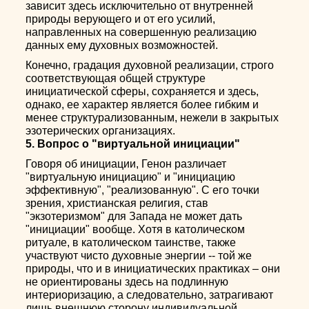
зависит здесь исключительно от внутренней
природы верующего и от его усилий,
направленных на совершенную реализацию
данных ему духовных возможностей.
Конечно, градация духовной реализации, строго
соответствующая общей структуре
инициатической сферы, сохраняется и здесь,
однако, ее характер является более гибким и
менее структурализованным, нежели в закрытых
эзотерических организациях.
5. Вопрос о "виртуальной инициации"
Говоря об инициации, Генон различает
"виртуальную инициацию" и "инициацию
эффективную", "реализованную". С его точки
зрения, христианская религия, став
"экзотеризмом" для Запада не может дать
"инициации" вообще. Хотя в католическом
ритуале, в католическом таинстве, также
участвуют чисто духовные энергии -- той же
природы, что и в инициатических практиках – они
не ориентированы здесь на подлинную
интериоризацию, а следовательно, затрагивают
лишь внешнюю сторону индивидуальной