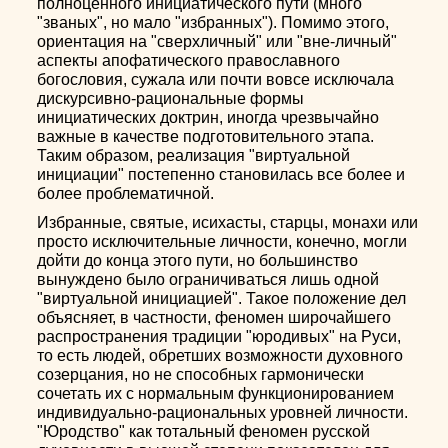
полноценного инициатического пути (много
"званых", но мало "избранных"). Помимо этого,
ориентация на "сверхличный" или "вне-личный"
аспекты апофатического православного
богословия, сужала или почти вовсе исключала
дискурсивно-рациональные формы
инициатических доктрин, иногда чрезвычайно
важные в качестве подготовительного этапа.
Таким образом, реализация "виртуальной
инициации" постепенно становилась все более и
более проблематичной.
Избранные, святые, исихасты, старцы, монахи или
просто исключительные личности, конечно, могли
дойти до конца этого пути, но большинство
вынуждено было ограничиваться лишь одной
"виртуальной инициацией". Такое положение дел
объясняет, в частности, феномен широчайшего
распространения традиции "юродивых" на Руси,
то есть людей, обретших возможности духовного
созерцания, но не способных гармонически
сочетать их с нормальным функционированием
индивидуально-рациональных уровней личности.
"Юродство" как тотальный феномен русской