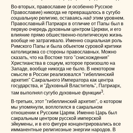
Во-вторых, православие (и особенно Русское
Православие) никогда не превращалось в сугубо
социальную
религию, оставаясь
над
этим уровнем.
Православный Патриарх в отличие от Папы был в
первую очередь духовным центром Церкви, и его
влияние прямо обшественно-политическую жизнь
вообще не затрагивало. Именно социальная роль
Римского Папы и была объектом суровой критики
католицизма со стороны православных. Можно
сказать, что на Востоке того "снисхождения"
Христианства в социум, которое произошло на
Западе, вообще никогда не было. В некотором
смысле в России реализовался "гибеллинский
архетип" Сакрального Императора как центра
государства, и "Духовный Властитель", Патриарх,
3
там выполнял сугубо духовные функции
.
В-третьих, этот "гибеллинский архетип", о котором
мы упомянули, воплотился в сакральном
отношении к Русским Царям. Именно Царь был
сакральным центром русской имперской
эйкумены, и в его фигуре концентрировались все
имманентные религиозные энергии народов. В