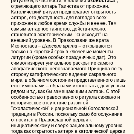
ритуале и, в частности, в наличии
иконостаса
,
отделяющего алтарь Таинства от прихожан.
Католический ритуал предполагает открытость
алтаря, его доступность для взглядов всех
прихожан в любое время службы и вне ее. Тем
самым алтарное таинство, действительно,
становится экзотерическим, "снисходит" на
внешний уровень. В Православии же врата
Иконостаса –
Царские врата
-- открываются
только на короткий срок в ключевые моменты
литургии (кроме особых праздничных дат). Это
символизирует уникальное раскрытие самого
апофатического, непознаваемого Принципа по ту
сторону катафатического видения сакрального
мира, в обычном состоянии представленного лишь
его символами -- образами иконостаса, деисусным
рядом и т.д. как бы замещающими алтарь. С этой
особенностью православного ритуала связано и
историческое отсутствие развитой
"схоластической" и рациональной богословской
традиции в России, поскольку само богослужение
относится в Православной церкви к
инициатическому и сверх-рациональному уровню,
тогда как открытость алтаря в католической церкви