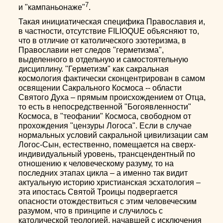
7
и "кампаньонаже"
.
Такая инициатическая специфика Православия и,
в частности, отсутствие FILIOQUE объясняют то,
что в отличие от католического эзотеризма, в
Православии нет следов "герметизма",
выделенного в отдельную и самостоятельную
дисциплину. "Герметизм" как сакральная
космология фактически сконцентрирован в самом
освящении Сакрального Космоса -- области
Святого Духа – прямым происхождением от Отца,
то есть в непосредственной "Богоявленности"
Космоса, в "теофании" Космоса, свободном от
прохождения "цензуры Логоса". Если в случае
нормальных условий сакральной цивилизации сам
Логос-Сын, естественно, помещается на сверх-
индивидуальный уровень, трансцендентный по
отношению к человеческому разуму, то на
последних этапах цикла – а именно так видит
актуальную историю христианская эсхатология –
эта ипостась Святой Троицы подвергается
опасности отождествиться с этим человеческим
разумом, что в принципе и случилось с
католической теологией, начавшей с исключения