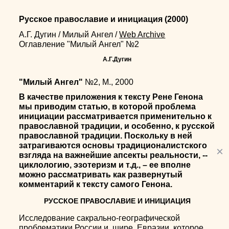
Русское православие и инициация
(2000)
А.Г. Дугин
/
Милый Ангел
/
Web Archive
Оглавление "Милый Ангел" №2
А.Г.Дугин
"Милый Ангел"
№2, М., 2000
В качестве приложения к тексту Рене Генона
мы приводим статью, в которой проблема
инициации рассматривается применительно к
православной традиции, и особенно, к русской
православной традиции. Поскольку в ней
затрагиваются основы традиционалистского
×
взгляда на важнейшие апсекты реальности, --
циклологию, эзотеризм и т.д., – ее вполне
можно рассматривать как развернутый
комментарий к тексту самого Генона.
РУССКОЕ ПРАВОСЛАВИЕ И ИНИЦИАЦИЯ
Исследование сакрально-географической
проблематики России и, шире, Евразии, которое