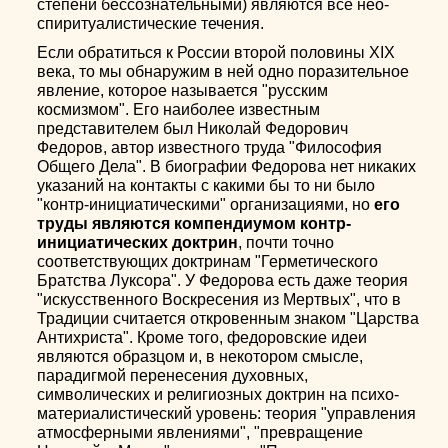
степени бессознательными) являются все нео-
спиритуалистические течения.
Если обратиться к России второй половины ХIХ
века, то мы обнаружим в ней одно поразительное
явление, которое называется "русским
космизмом". Его наиболее известным
представителем был Николай Федорович
Федоров, автор известного труда "Философия
Общего Дела". В биографии Федорова нет никаких
указаний на контакты с какими бы то ни было
"контр-инициатическими" организациями, но
его
труды являются компендиумом контp-
инициатических доктрин
, почти точно
соответствующих доктринам "Герметического
Братства Луксора". У Федорова есть даже теория
"искусственного Воскресения из Мертвых", что в
Традиции считается откровенным знаком "Царства
Антихриста". Кроме того, федоровские идеи
являются образцом и, в некотором смысле,
парадигмой перенесения духовных,
символических и религиозных доктрин на психо-
материалистический уровень: теория "управления
атмосферными явлениями", "превращение