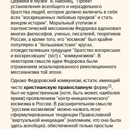
Церквей в Музеи" и, наконец, "Проект
установления всеобщего и нераздельного
братства людей, которое должно включить в себя
всех "воскрешенных любовью предков" и стать
венцом истории". Моральный утопизм и
пантеистический мессианизм Федорова вдохновил
многих философов, ученых, писателей, теоретиков
России, а кроме того, его "космизм" был крайне
популярен в "большевистских" кругах,
отождествлявших грядущее "братство воскресших
и воскресивших" (sic!) с "коммунизмом". В
некотором смысле идеи Федорова были
отражением экзальтированного революционного
мессианизма той эпохи.
Однако Федоровский коммунизм, кстати, имеющий
11
чисто
христианскую православную
форму
,
был не единственным (хотя, быть может, наиболее
ярким) проявлением "контр-инициатического"
космизма в России. В расширительном смысле
"русским космизмом" можно назвать ясно
сформулированные тенденции Православной
"виртуальной инициации" (напомним, что она была
здесь
всеобщей
, обеспеченной только простым