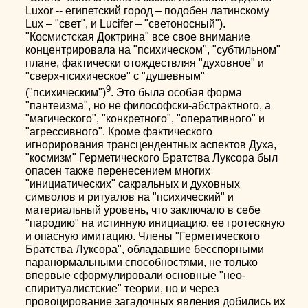
Luxor -- египетский город – подобен латинскому
Lux – "свет", и Lucifer – "светоносный").
"Космистская Доктрина" все свое внимание
концентрировала на "психическом", "субтильном"
плане, фактически отождествляя "духовное" и
"сверх-психическое" с "душевным"
9
("психическим")
. Это была особая форма
"пантеизма", но не философски-абстрактного, а
"магического", "конкретного", "оперативного" и
"агрессивного". Кроме фактического
игнорирования трансцендентных аспектов Духа,
"космизм" Герметического Братства Луксора был
опасен также перенесением многих
"инициатических" сакральных и духовных
символов и ритуалов на "психический" и
материальный уровень, что заключало в себе
"пародию" на истинную инициацию, ее гротескную
и опасную имитацию. Члены "Герметического
Братства Луксора", обладавшие бесспорными
паранормальными способностями, не только
впервые сформулировали основные "нео-
спиритуалистские" теории, но и через
провоцирование загадочных явления добились их