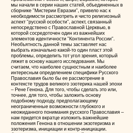
мы начали в серии наших статей, объединенных в
сборнике "Мистерии Евразии", привело нас к
необходимости рассмотреть и чисто религиозный
аспект "русской особости", аспект, связанный
непосредствено с Православной Церквью, в
которой сосредоточен один из важнейших
элементов идентичности "Континента России".
Необъятность данной темы заставляет нас
выбрать изначально какой-то один пласт этой
проблемы, определить тот угол зрения, который
ляжет в основу нашего исследования. Мы
считаем, что наиболее сущностным и наиболее
интересным определением специфики Русского
Православия было бы ее рассмотрение в
контексте трудов великого эзотерика нашей эпохи
– Рене Генона. Для того, чтобы сделать это или,
точнее, для того, чтобы заложить основу
подобному подходу, предполагающему
неограниченные возможности глубокого и
неожиданного понимания русского Православия –
нам придется вкратце изложить важнейшие
положения Генона в отношении экзотеризма и
эзотеризма, инициации и контр-инициации.