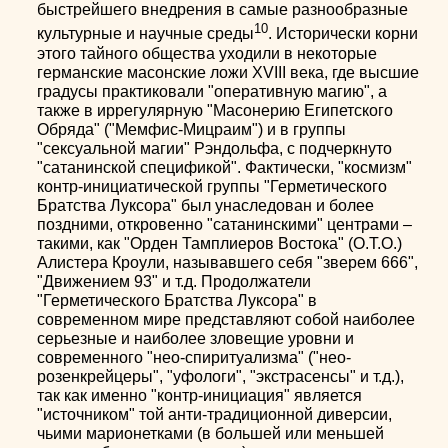
быстрейшего внедрения в самые разнообразные
10
культурные и научные среды
. Исторически корни
этого тайного общества уходили в некоторые
германские масонские ложи ХVIII века, где высшие
градусы практиковали "оперативную магию", а
также в иррегулярную "Масонерию Египетского
Обряда" ("Мемфис-Мицраим") и в группы
"сексуальной магии" Рэндольфа, с подчеркнуто
"сатанинской спецификой". Фактически, "космизм"
контр-инициатической группы "Герметического
Братства Луксора" был унаследован и более
поздними, откровенно "сатанинскими" центрами –
такими, как "Орден Тамплиеров Востока" (О.Т.О.)
Алистера Кроули, называвшего себя "зверем 666",
"Движением 93" и т.д. Продолжатели
"Герметического Братства Луксора" в
современном мире представляют собой наиболее
серьезные и наиболее зловещие уровни и
современного "нео-спиритуализма" ("нео-
розенкрейцеры", "уфологи", "экстрасенсы" и т.д.),
так как именно "контр-инициация" является
"источником" той анти-традиционной диверсии,
чьими марионетками (в большей или меньшей