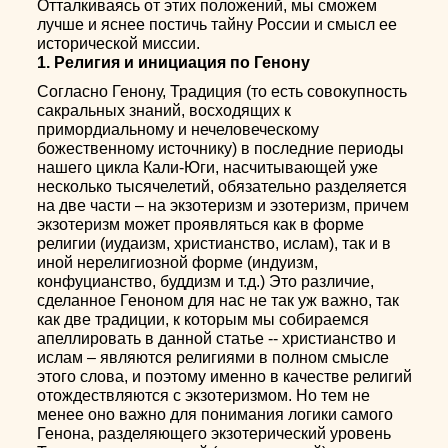
Отталкиваясь от этих положений, мы сможем
лучше и яснее постичь тайну России и смысл ее
исторической миссии.
1. Религия и инициация по Генону
Согласно Генону, Традиция (то есть совокупность
сакральных знаний, восходящих к
примордиальному и нечеловеческому
божественному источнику) в последние периоды
нашего цикла Кали-Юги, насчитывающей уже
несколько тысячелетий, обязательно разделяется
на две части – на экзотеризм и эзотеризм, причем
экзотеризм может проявляться как в форме
религии (иудаизм, христианство, ислам), так и в
иной нерелигиозной форме (индуизм,
конфуцианство, буддизм и т.д.) Это различие,
сделанное Геноном для нас не так уж важно, так
как две традиции, к которым мы собираемся
апеллировать в данной статье -- христианство и
ислам – являются религиями в полном смысле
этого слова, и поэтому именно в качестве религий
отождествляются с экзотеризмом. Но тем не
менее оно важно для понимания логики самого
Генона, разделяющего экзотерический уровень