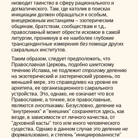
низводит таинство в сферу рационального и
догматического. Там, где католик в поисках
инициации должен обращаться к особым,
внецерковным инстанциям – эзотерическим
общинам, братствам, сообществам и т.д.,
православный может обрести искомое в самой
литургии, проникнув в ее наиболее глубокие
трансцендентные измерения
без
помощи других
сакральных институтов.
Таким образом, следует предположить, что
Православная Церковь, подобно шиитскому
течению Ислама, не подлежит
строгому
делению
на экзотерический и эзотерический уровень, по
меньшей мере, это справедливо на уровне ее
архетипа, ее организационного сакрального
устройства. Это, однако, не означает что все
Православие, а точнее, все православные,
являются
гностиками
. Безусловно, деление на
"внутренних" и "внешних" сохраняется здесь, как
везде, в зависимости от личного качества, от
"духовной касты" того или иного человеческого
существа. Однако в данном случае это деление
не
формализовано
, и степень "инициированности"