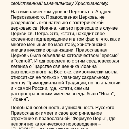
свойственный изначальному Христианству.
На символическом уровне Церковь св. Андрея
Первозванного, Православная Церковь, не
разделилась окончательно с эзотерической
церковью св. Иоанна, как это произошло в случае
Церкви св. Петра. Это, кстати, находит свое
косвенное подтверждение и в том факте, что, как и
многие меньшие по масштабу, христианские
инициатические организации, Православная
Церковь была объявлена католичеством "ересью"
и "сектой". И одновременно с этим средневековая
легенда о "царстве священника Иоанна",
расположенного на Востоке, символически могла
относиться не только к главному сакральному
центру Примордиальной Традиции, но по аналогии
и к самой России, где, кстати, самым
распространенным именем всегда было "Иван",
"Иоанн".
Подобная особенность и уникальность Русского
Православия имеет и свое доктринальное
отражение в православной "Формуле Веры", где
неприятие католического нововведения –