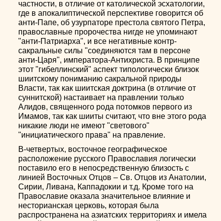
частности, в отличие от католической эсхатологии,
где в апокалиптической перспективе говорится об
анти-Папе, об узурпаторе престола святого Петра,
православные пророчества нигде не упоминают
"анти-Патриарха", и все негативные контр-
сакральные силы "соединяются там в персоне
анти-Царя", императора-Антихриста. В принципе
этот "гибеллинский" аспект типологически близок
шиитскому пониманию сакральной природы
Власти, так как шиитская доктрина (в отличие от
суннитской) настаивает на правлении только
Алидов, священного рода потомков первого из
Имамов, так как шииты считают, что вне этого рода
никакие люди не имеют "светового"
"инициатического права" на правление.
В-четвертых, восточное географическое
расположение русского Православия логически
поставило его в непосредственную близость с
линией Восточных Отцов – Св. Отцов из Анатолии,
Сирии, Ливана, Каппадокии и т.д. Кроме того на
Православие оказала значительное влияние и
несторианская церковь, которая была
распространена на азиатских территориях и имела