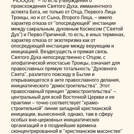
"FILIOQUE" – то есть утверждения о
происхождения Святого Духа, имманентного
аспекта Бога, не только от Отца, Первого Лица
Троицы, но и от Сына, Второго Лица, – имело
характер отказа от "опосредующей" инстанции
между сакральным, духовным Космосом ("Святой
Дух") и Перво-Причиной, то есть, в иных терминах,
характер отказа от экзотеризма как от
опосредующей инстанции между верующим и
инициацией. Вездесущесть и прямая связь
Святого Духа непосредственно с Отцом, с
апофатической ипостасью Троицы, означает для
православных прямую тотальность "Духовного
Света", разлитого повсюду в Бытии и
открывающегося в акте православного делания,
инициатического "домостроительства". Этот
православный принцип "домостроительства" –
центральный для всей Восточной Церкви и ее
практики – точно соответствует "храмо-
строительной" линии западной христианской
инициации, вынесенной, однако, там в сферу
особых вне-церковных инициатических
организаций и в позднейшие времена
сконцентрированной в "христианском масонстве"