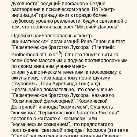
духовности" ведущий профанов к бездне
растворения в психическом хаосе. Но "контр-
инициация" принадлежит к гораздо более
глубокому уровню реальности, будучи связанной с
тем, что теология называет "Миссией Дьявола".
Одной из наиболее опасных "контр-
инициатических" организаций Рене Генон считает
"Герметическое братство Луксора" ("Hermetic
8
Brotherhood of Luxor"
). От него тянутся нити ко
всем более массовым и подчас противоположным
по своим внешним учениям нео-
спиритуалистическим течениям: к теософизму, к
оккультизму, к извращенному нео-индуизму
("Ауровиль", Шри Ауробинда Гош) и т.д.
Чрезвычайно показательно, что свое учение
"Герметическое братство Луксора" называло
"Космической философией","Космической
Доктриной" и иногда "космизмом". Сущность
"космизма" "Герметического братства Луксора"
состояла в контакте с "космосом" или
"космическим сознанием", что предполагало
постижение "световой природы" Космоса (эта тема
"Света" запечатлена в самом названии Ордена: