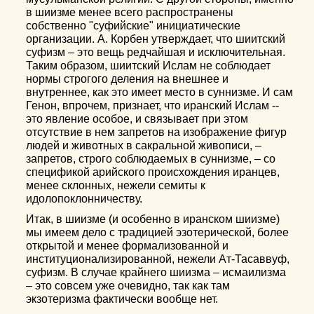
в шиизме менее всего распространены
собственно "суфийские" инициатические
организации. А. Корбен утверждает, что шиитский
суфизм – это вещь редчайшая и исключительная.
Таким образом, шиитский Ислам не соблюдает
нормы строгого деления на внешнее и
внутреннее, как это имеет место в суннизме. И сам
Генон, впрочем, признает, что иранский Ислам --
это явление особое, и связывает при этом
отсутствие в нем запретов на изображение фигур
людей и животных в сакральной живописи, –
запретов, строго соблюдаемых в суннизме, – со
спецификой арийского происхождения иранцев,
менее склонных, нежели семиты к
идолопоклонничеству.
Итак, в шиизме (и особенно в иранском шиизме)
мы имеем дело с традицией эзотерической, более
открытой и менее формализованной и
институционализированной, нежели Ат-Тасаввуф,
суфизм. В случае крайнего шиизма – исмаилизма
– это совсем уже очевидно, так как там
экзотеризма фактически вообще нет.