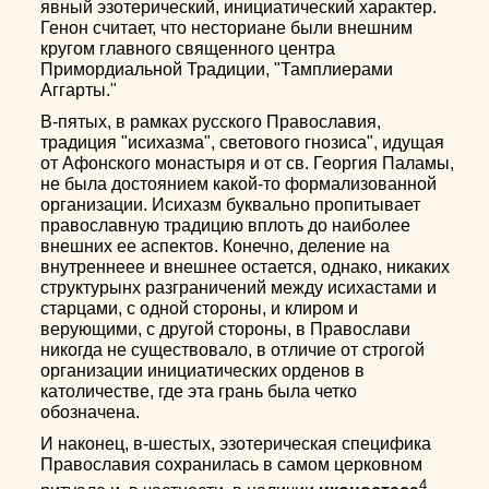
явный эзотерический, инициатический характер.
Генон считает, что несториане были внешним
кругом главного священного центра
Примордиальной Традиции, "Тамплиерами
Аггарты."
В-пятых, в рамках русского Православия,
традиция "исихазма", светового гнозиса", идущая
от Афонского монастыря и от св. Георгия Паламы,
не была достоянием какой-то формализованной
организации. Исихазм буквально пропитывает
православную традицию вплоть до наиболее
внешних ее аспектов. Конечно, деление на
внутреннеее и внешнее остается, однако, никаких
структурынх разграничений между исихастами и
старцами, с одной стороны, и клиром и
верующими, с другой стороны, в Православи
никогда не существовало, в отличие от строгой
организации инициатических орденов в
католичестве, где эта грань была четко
обозначена.
И наконец, в-шестых, эзотерическая специфика
Православия сохранилась в самом церковном
4