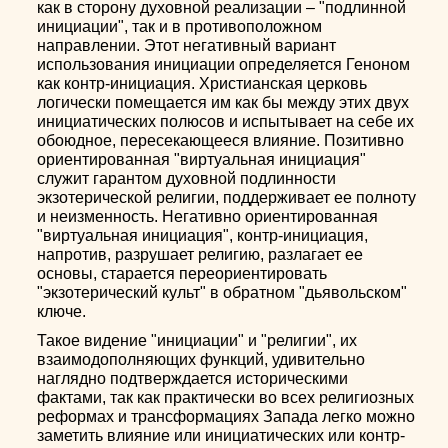
как в сторону духовной реализации – "подлинной
инициации", так и в противоположном
направлении. Этот негативный вариант
использования инициации определяется Геноном
как контр-инициация. Христианская церковь
логически помещается им как бы между этих двух
инициатических полюсов и испытывает на себе их
обоюдное, пересекающееся влияние. Позитивно
ориентированная "виртуальная инициация"
служит гарантом духовной подлинности
экзотерической религии, поддерживает ее полноту
и неизменность. Негативно ориентированная
"виртуальная инициация", контр-инициация,
напротив, разрушает религию, разлагает ее
основы, старается переориентировать
"экзотерический культ" в обратном "дьявольском"
ключе.
Такое видение "инициации" и "религии", их
взаимодополняющих функций, удивительно
наглядно подтверждается историческими
фактами, так как практически во всех религиозных
реформах и трансформациях Запада легко можно
заметить влияние или инициатических или контр-