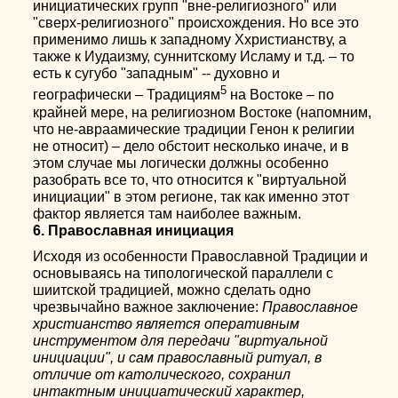
инициатических групп "вне-религиозного" или
"сверх-религиозного" происхождения. Но все это
применимо лишь к западному Ххристианству, а
также к Иудаизму, суннитскому Исламу и т.д. – то
есть к сугубо "западным" -- духовно и
5
географически – Традициям
на Востоке – по
крайней мере, на религиозном Востоке (напомним,
что не-авраамические традиции Генон к религии
не относит) – дело обстоит несколько иначе, и в
этом случае мы логически должны особенно
разобрать все то, что относится к "виртуальной
инициации" в этом регионе, так как именно этот
фактор является там наиболее важным.
6. Православная инициация
Исходя из особенности Православной Традиции и
основываясь на типологической параллели с
шиитской традицией, можно сделать одно
чрезвычайно важное заключение:
Православное
христианство является оперативным
инструментом для передачи "виртуальной
инициации", и сам православный ритуал, в
отличие от католическoго, сохранил
интактным инициатический характер,