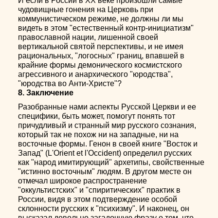
И если в России в ХХ веке произошли самые
чудовищные гонения на Церковь при
коммунистическом режиме, не должны ли мы
видеть в этом "естественный контр-инициатизм"
православной нации, лишенной своей
вертикальной святой перспективы, и не имея
рациональных, "логосных" границ, впавшей в
крайние формы демонического космистского
агрессивного и анархического "юродства",
"юродства во Анти-Христе"?
8. Заключение
Разобранные нами аспекты Русской Церкви и ее
специфики, быть может, помогут понять тот
причудливый и странный мир русского сознания,
который так не похож ни на западные, ни на
восточные формы. Генон в своей книге "Восток и
Запад" (L'Orient et l'Occident) определил русских
как "народ имитирующий" архетипы, свойственные
"истинно восточным" людям. В другом месте он
отмечал широкое распространение
"оккультистских" и "спиритических" практик в
России, видя в этом подтверждение особой
склонности русских к "психизму". И наконец, он
высказал довольно загадочную фразу о том, что