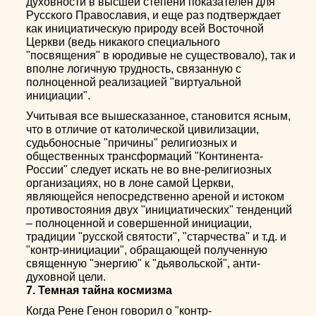
духовности в высшей степени показателен для
Русского Православия, и еще раз подтверждает
как инициатическую природу всей Восточной
Церкви (ведь никакого специального
"посвящения" в юродивые не существовало), так и
вполне логичную трудность, связанную с
полноценной реализацией "виртуальной
инициации".
Учитывая все вышесказанное, становится ясным,
что в отличие от католической цивилизации,
судьбоносные "причины" религиозных и
общественных трансформаций "Континента-
России" следует искать не во вне-религиозных
организациях, но в лоне самой Церкви,
являющейся непосредственно ареной и истоком
противостояния двух "инициатических" тенденций
– полноценной и совершенной инициации,
традиции "русской святости", "старчества" и т.д. и
"контр-инициации", обращающей полученную
священную "энергию" к "дьявольской", анти-
духовной цели.
7. Темная тайна космизма
Когда Рене Генон говорил о "контр-