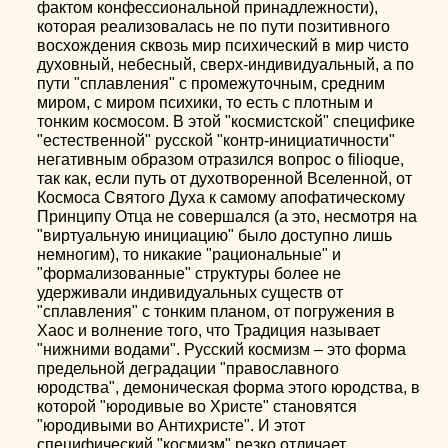
фактом конфессиональной принадлежности),
которая реализовалась не по пути позитивного
восхождения сквозь мир психический в мир чисто
духовный, небесный, сверх-индивидуальный, а по
пути "сплавления" с промежуточным, средним
миром, с миром психики, то есть с плотным и
тонким космосом. В этой "космистской" специфике
"естественной" русской "контр-инициатичности"
негативным образом отразился вопрос о filioque,
так как, если путь от духотворенной Вселенной, от
Космоса Святого Духа к самому апофатическому
Принципу Отца не совершался (а это, несмотря на
"виртуальную инициацию" было доступно лишь
немногим), то никакие "рациональные" и
"формализованные" структуры более не
удерживали индивидуальных существ от
"сплавления" с тонким планом, от погружения в
Хаос и волнение того, что Традиция называет
"нижними водами". Русский космизм – это форма
предельной деградации "православного
юродства", демоническая форма этого юродства, в
которой "юродивые во Христе" становятся
"юродивыми во Антихристе". И этот
специфический "космизм" резко отличает