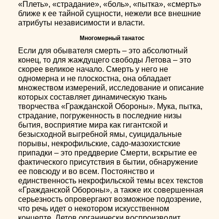
«Плеть», «страдание», «боль», «пытка», «смерть»
ближе к ее тайной сущности, нежели все внешние
атрибуты независимости и власти.
Многомерный танатос
Если для обывателя смерть – это абсолютный
конец, то для жаждущего свободы Летова – это
скорее великое начало. Смерть у него не
одномерна и не плоскостна, она обладает
множеством измерений, исследование и описание
которых составляет динамическую ткань
творчества «Гражданской Обороны». Мука, пытка,
страдание, погруженность в последние низы
бытия, восприятие мира как гигантской и
безысходной выгребной ямы, суицидальные
порывы, некрофильские, садо-мазохистские
припадки – это преддверие Смерти, вскрытие ее
фактического присутствия в бытии, обнаружение
ее повсюду и во всем. Постоянство и
единственность некрофильской темы всех текстов
«Гражданской Обороны», а также их совершенная
серьезность опровергают возможное подозрение,
что речь идет о некотором искусственном
концепте. Летов органически воспроизводит