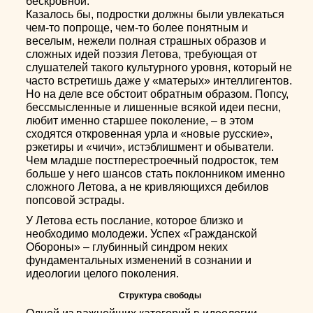
бескровной.
Казалось бы, подростки должны были увлекаться
чем-то попроще, чем-то более понятным и
веселым, нежели полная страшных образов и
сложных идей поэзия Летова, требующая от
слушателей такого культурного уровня, который не
часто встретишь даже у «матерых» интеллигентов.
Но на деле все обстоит обратным образом. Попсу,
бессмысленные и лишенные всякой идеи песни,
любит именно старшее поколение, – в этом
сходятся откровенная урла и «новые русские»,
рэкетиры и «чичи», истэблишмент и обыватели.
Чем младше постперестроечный подросток, тем
больше у него шансов стать поклонником именно
сложного Летова, а не кривляющихся дебилов
попсовой эстрады.
У Летова есть послание, которое близко и
необходимо молодежи. Успех «Гражданской
Обороны» – глубинный синдром неких
фундаментальных изменений в сознании и
идеологии целого поколения.
Структура свободы