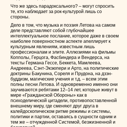
Что же здесь парадоксального? – могут спросить
те, кто наблюдает за рок-культурой лишь со
стороны.
Дело в том, что музыка и поэзия Летова на самом
деле представляют собой глубочайшее
интеллектуальное послание, которое даже в своем
наиболее поверхностном аспекте апеллирует к
культурным явлениям, известным лишь
профессионалам и элите. Аллюзиями на фильмы
Копполы, Герцога, Фасбиндера и Вендерса, на
тексты Германа Гессе, Беккета, Мамлеева,
Андреева, Сэнт-Экзюпери и Арто, на политические
доктрины Бакунина, Сореля и Прудона, на дзэн-
буддизм, магические учения и т.д. – всем этим
полны песни Летова. И одновременно именно они
заучиваются ребятами 12–14 лет, которые живут в
мире «Гражданской Обороны» как в
психоделической цитадели, противопоставленной
внешнему миру, где сменяют друг друга в
калейдоскопическом ритме режимы и системы,
политики и партии, оставаясь в сущности одним и
тем же – отчужденной Системой, безжизненной и