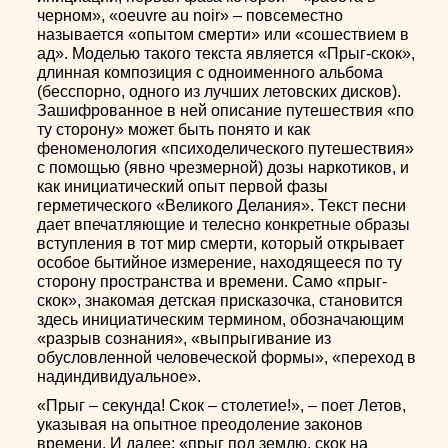
черном», «оeuvre au noir» – повсеместно
называется «опытом смерти» или «сошествием в
ад». Моделью такого текста является «Прыг-скок»,
длинная композиция с одноименного альбома
(бесспорно, одного из лучших летовских дисков).
Зашифрованное в ней описание путешествия «по
ту сторону» может быть понято и как
феноменология «психоделического путешествия»
с помощью (явно чрезмерной) дозы наркотиков, и
как инициатический опыт первой фазы
герметического «Великого Делания». Текст песни
дает впечатляющие и телесно конкретные образы
вступления в тот мир смерти, который открывает
особое бытийное измерение, находящееся по ту
сторону пространства и времени. Само «прыг-
скок», знакомая детская присказочка, становится
здесь инициатическим термином, обозначающим
«разрыв сознания», «выпрыгивание из
обусловленной человеческой формы», «переход в
надиндивидуальное».
«Прыг – секунда! Скок – столетие!», – поет Летов,
указывая на опытное преодоление законов
времени. И далее: «прыг под землю, скок на