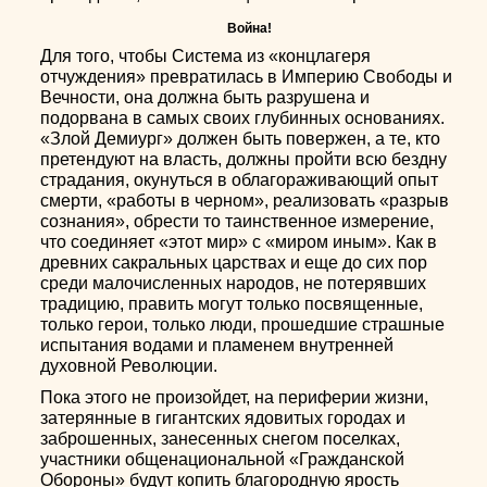
Война!
Для того, чтобы Система из «концлагеря
отчуждения» превратилась в Империю Свободы и
Вечности, она должна быть разрушена и
подорвана в самых своих глубинных основаниях.
«Злой Демиург» должен быть повержен, а те, кто
претендуют на власть, должны пройти всю бездну
страдания, окунуться в облагораживающий опыт
смерти, «работы в черном», реализовать «разрыв
сознания», обрести то таинственное измерение,
что соединяет «этот мир» с «миром иным». Как в
древних сакральных царствах и еще до сих пор
среди малочисленных народов, не потерявших
традицию, править могут только посвященные,
только герои, только люди, прошедшие страшные
испытания водами и пламенем внутренней
духовной Революции.
Пока этого не произойдет, на периферии жизни,
затерянные в гигантских ядовитых городах и
заброшенных, занесенных снегом поселках,
участники общенациональной «Гражданской
Обороны» будут копить благородную ярость