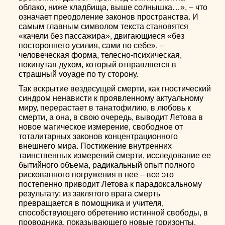
облако, ниже кладбища, выше солнышка…», – что
означает преодоление законов пространства. И
самым главным символом текста становятся
«качели без пассажира», двигающиеся «без
постороннего усилия, сами по себе», –
человеческая форма, телесно-психическая,
покинутая духом, который отправляется в
страшный voyage по ту сторону.
Так вскрытие вездесущей смерти, как гностический
синдром ненависти к проявленному актуальному
миру, перерастает в танатофилию, в любовь к
смерти, а она, в свою очередь, выводит Летова в
новое магическое измерение, свободное от
тоталитарных законов концентрационного
внешнего мира. Постижение внутренних
таинственных измерений смерти, исследование ее
бытийного объема, радикальный опыт полного
рискованного погружения в нее – все это
постепенно приводит Летова к парадоксальному
результату: из заклятого врага смерть
превращается в помощника и учителя,
способствующего обретению истинной свободы, в
проводника, показывающего новые горизонты.