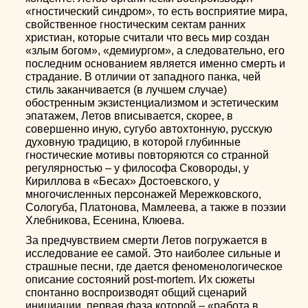
«гностический синдром», то есть восприятие мира,
свойственное гностическим сектам ранних
христиан, которые считали что весь мир создан
«злым богом», «демиургом», а следовательно, его
последним основанием является именно смерть и
страдание. В отличии от западного панка, чей
стиль заканчивается (в лучшем случае)
обостренным экзистенциализмом и эстетическим
эпатажем, Летов вписывается, скорее, в
совершенно иную, сугубо автохтонную, русскую
духовную традицию, в которой глубинные
гностические мотивы повторяются со странной
регулярностью – у философа Сковороды, у
Кириллова в «Бесах» Достоевского, у
многочисленных персонажей Мережковского,
Сологуба, Платонова, Мамлеева, а также в поэзии
Хлебникова, Есенина, Клюева.
За предчувствием смерти Летов погружается в
исследование ее самой. Это наиболее сильные и
страшные песни, где дается феноменологическое
описание состояний post-mortem. Их сюжеты
спонтанно воспроизводят общий сценарий
инициации, первая фаза которой – «работа в