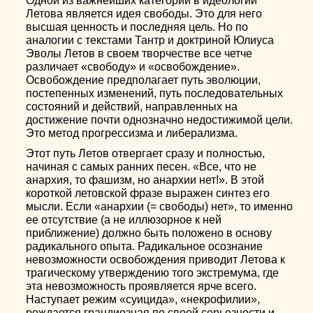
Одной из важнейших категорий в идеологии
Летова является идея свободы. Это для него
высшая ценность и последняя цель. Но по
аналогии с текстами Тантр и доктриной Юлиуса
Эволы Летов в своем творчестве все четче
различает «свободу» и «освобождение».
Освобождение предполагает путь эволюции,
постепенных изменений, путь последовательных
состояний и действий, направленных на
достижение почти однозначно недостижимой цели.
Это метод прогрессизма и либерализма.
Этот путь Летов отвергает сразу и полностью,
начиная с самых ранних песен. «Все, что не
анархия, то фашизм, но анархии нет!». В этой
короткой летовской фразе выражен синтез его
мысли. Если «анархии (= свободы) нет», то именно
ее отсутствие (а не иллюзорное к ней
приближение) должно быть положено в основу
радикального опыта. Радикальное осознание
невозможности освобождения приводит Летова к
трагическому утверждению того экстремума, где
эта невозможность проявляется ярче всего.
Наступает режим «суицида», «некрофилии»,
рождается грандиозная по своей серьезности и