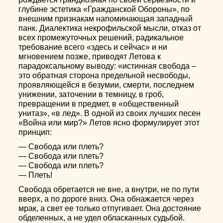
глубине эстетика «Гражданской Обороны», по
внешним признакам напоминающая западный
панк. Диалектика некрофильской мысли, отказ от
всех промежуточных решений, радикальное
требование всего «здесь и сейчас» и ни
мгновением позже, приводят Летова к
парадоксальному выводу: «истинная свобода –
это обратная сторона предельной несвободы,
проявляющейся в безумии, смерти, последнем
унижении, заточении в темницу, в гроб,
превращении в предмет, в «общественный
унитаз», «в лед». В одной из своих лучших песен
«Война или мир?» Летов ясно формулирует этот
принцип:
— Свобода или плеть?
— Свобода или плеть?
— Свобода или плеть?
— Плеть!
Свобода обретается не вне, а внутри, не по пути
вверх, а по дороге вниз. Она обнажается через
мрак, а свет ее только отпугивает. Она достояние
обделенных, а не удел обласканных судьбой.