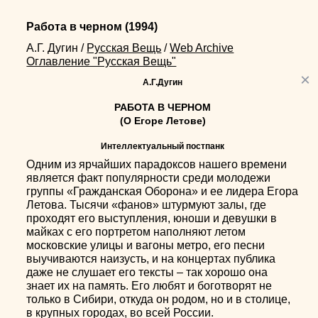
Работа в черном
(1994)
А.Г. Дугин
/
Русская Вещь
/
Web Archive
Оглавление "Русская Вещь"
×
А.Г.Дугин
РАБОТА В ЧЕРНОМ
(О Егоре Летове)
Интеллектуальный постпанк
Oдним из ярчайших парадоксов нашего времени
является факт популярности среди молодежи
группы «Гражданская Оборона» и ее лидера Егора
Летова. Тысячи «фанов» штурмуют залы, где
проходят его выступления, юноши и девушки в
майках с его портретом наполняют летом
московские улицы и вагоны метро, его песни
выучиваются наизусть, и на концертах публика
даже не слушает его тексты – так хорошо она
знает их на память. Его любят и боготворят не
только в Сибири, откуда он родом, но и в столице,
в крупных городах, во всей России.