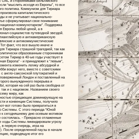
с ОАС и сторонниками Бельгийского
если “мыслить исходя из Европы”, то все
го политика. Коммунизм для Тириара
произвола капиталистического
ды и не учитывает национально-
стье сформулировал свое понимание
 “национал-коммунотаризм”. Поддержка
 Европы любой ценой, а в
онал-социалистов путеводной звездой.
антианглийскую и антиамериканскую
вянские и антикоммунистические
Тот факт, что все вышло иначе и
ля Тириара страшной трагедией, так как
политически образованным сторонникам
сетом Тириар в 40-ые годы участвует в
ая Европа” - и принадлежит к “левым”,
омента изменить логику абсурдной и
бби вокруг него, вместе с советскими
 с англо-саксонской плутократией и
в поверженный Лондон и поставленный на
торого вынужденного перерыва и
Ы, которая на сей раз была свободна от
 так и с нацизмом. Названием своего
сему миру, как
полностью отрицающее доминирующую на
сти и конвенции Системы, получило
от-вот готово было превратиться в
 Системы. С этого периода “Юной
ая к сегодняшнему дню осевым мотивом
е состоялась. - Прекрасно отлаженные
ие ходы Системы ликвидировали угрозу
 в первую очередь, игра на
. После определенной паузы в начале
пцию, подводящую итог его