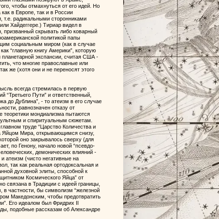
го, чтобы отмахнуться от его идей. Но
как в Европе, так и в России
, т.е. радикальными сторонниками
или Хайдеггере.) Тириар видел в
, призванный скрывать либо коварный
проамериканской политикой папы
ающим социальным миром (как в случае
как “главную книгу Америки”, которую
 планетарной экспансии, считая США -
ить, что многие православные или
ак же (хотя они и не переносят этого
 мысль всегда стремилась в первую
ий “Третьего Пути” и ответственный,
 до Дублина”, - то атеизм в его случае
ности, равнозначен отказу от
ные теоретики мондиализма пытаются
ккультным и спиритуальным сюжетам.
главном труде “Царство Количества и
а Яйцом Мира, открывающимся снизу,
оторой оно закрывалось сверху (для
ет, по Генону, начало новой “псевдо-
очеловеческих, демонических влияний -
 и атеизм (чисто негативные на
л, так как реальная ортодоксальная и
нной духовной элиты, способной к
ащитником Космического Яйца” от
но связана в Традиции с идеей границы,
 в частности, бы символизм “железной
дром Македонским, чтобы предотвратить
и”. Его идеалом был Фридрих II
нды, подобные рассказам об Александре