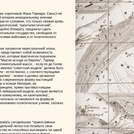
них соратников Жана Тириара. Смысл ее
ый вопреки инерциальному мнению
асно сознавая, что только свежая кровь
ратический, “капиталистический”,
добно Изократу, предлагал сдать
нтальное государство, свободное от
нскими войсками и от политического
их патриотов перестроечной эпохи,
” представляет собой возможность
 сил, которые фактически подчинили
 “Мысля исходя из Европы”, Тириар
тинентальной массе, - если по де Голлю
то именно “советская модель” должна быть
ли - естественно, с соответствующими
ризма” - можно и должно органично
тве современную форму настоящей
к и всякая Империя, на
принципе, прямо противостоящем
й либеральной модели, которая является
и коммунизма, ни капитализма”,
нчательно остановился на формуле
 экономико-политическое учение, сколько
ировать сегодняшних “православных
дельной легкостью позабыть свои
ства не способных выговорить ни одной
лыми глазками позируют в Храме,