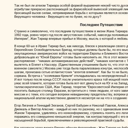
Так не был ли атеизм Тириара особой формой выражения некоей чисто духо
атрибутам прекрасно распознающей за фарисейской вывеской зловещий лик 
бросающей вызов силам, непримиримая борьба с которыми является основ
Верующего человека - Верующего не по букве, но по духу?
Последнее Путешествие
Странно и символично, что последним путешествием в жизни Жана Тириара 
1992 года, ровно через год после августовских событий, навсегда положивш
Империи”, Жан Тириар впервые прибыл в Москву, мысль о которой и любовь к
В конце 60-ых в Ираке Тириар был, как никогда, близок к реализации своего 
Европейских Освободительных Бригад, которые должны были бы, по его мыс
оккупационных американских войск на территории Европы и Ближнего Восток
добровольцев из “Юной Европы” готовы были наполнить их. Но в этот момен
распоряжение - “никаких антиамериканских действий”, “никаких контактов с
вылететь в Египет к Нассеру. (Единственным утешением было то, что этот 
военном самолете.) Москва уже тогда была парализована изнутри, неспосо
шагам, пронизана сетью атлантистских “агентов влияния”. Как бы то ни было
сорвана. Встреча с “хозяевами Кремля” откладывалась на неопределенный с
И вот только после конца СССР, после унизительного краха той мощной гео
ужас всей планете, которая готова была вот-вот двинуться на Юг и на Запа
талласократических США, Жан Тириар, теоретик “Евросоветской Империи от
посетить бывшую столицу Евразии, встретиться с теми людьми, от кого зави
миссии и с теми, кто сегодня вопреки невиданному предательству, вопреки р
национальной апатии мужественно движется несмотря ни на что к созданию
Егор Лигачев и Геннадий Зюганов, Сергей Бабурин и Николай Павлов, Алекс
Джемаль и Виктор Алкснис - каждый из них по разному, но с одинаковым вн
Жаном Тириаром, удивляясь его нонконформизму, стремясь понять его логи
поражаясь его совершенно юношеской энергии, так контрастирующей с его в
насыщенной борьбой, приключениями и революционной практикой судьбы.
Как отголосок этого визита Европу обошла фотография - Жан Тириар на Арб