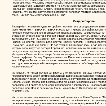
постигших скрытую логику исторической энтропии и восставших против цар
надвигающегося на Европу вместе с тенью заатлантического американского
Последний Герой Европы. Смерть Героя поставила печать под концом эпохи
Полночь, точный миг наступления которой так волновал Мартина Хайдеггера
Жана Тириара замыкает собой особый цикл.
Рыцарь Европы
Тириар был человеком Идеи, которой он подчинил все свои душевные, инте
Идея имеет имя - “ЕВРОПА”. ЕВРОПА была для Тириара высшей и абсолютно
принесено все остальное. В отношении Тириара к Европе наличествовал тот 
отношении русских поэтов к России. (“Если скажет рать святая, брось ты Рус
дайте родину мою” - С.Есенин). Для Тириара Европа была страстно любимой
никаких ценностей, никаких реальностей, никаких “идолов”. Тириар вырабо
- “мыслить исходя из Европы”. Но под этим он понимал отнюдь не загнившу
которой ассоциируется сегодня Европа, но надвременной континентальный 
определенные промежутки времени воплощался в могущественные гигантс
Империи, в Империи Александра Великого, позднее в Великой Римской Импе
Гогенштауфенов. Европу Тириар понимал как Империю, и именно такое назв
книг. К Европе Тириар относился как пламенный и страстный патриот, как нац
ых годов, многие европейские патриоты стали называть себя “европейскими
националистами”.
Имперская, истинная, почвенная Европа, с точки зрения Тириара, находится 
противоречии со своей внутренней логикой. Европа раздробленная, торгашес
талассократическая, а после 1945 года и прямо оккупированная противопол
Европа, узница, закованная в крепкие политические, экономические и геопо
современную Европу политически несвободной, экономически несамодостат
порабощенной. Целью всей жизни Жана Тириара было Освобождение Европы
РЕВОЛЮЦИЯ.
Часто исследователи жизни и политической деятельности Жана Тириара, “Ле
иногда называют, удивляются логике его пути, который начался с активизма
перешел к германскому национал-социализму, после же поражения Райха и