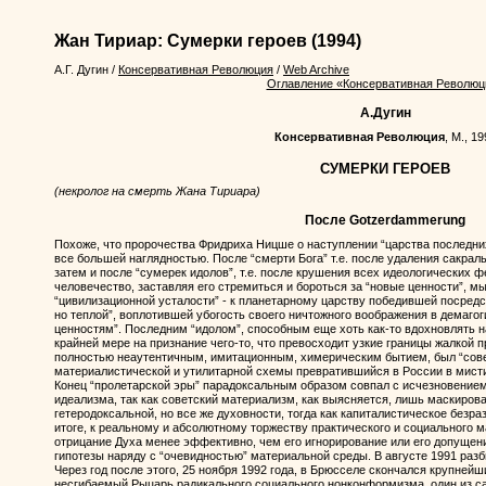
Жан Тириар: Сумерки героев
(1994)
А.Г. Дугин
/
Консервативная Революция
/
Web Archive
Оглавление «Консервативная Революц
А.Дугин
Консервативная Революция
, М., 19
СУМЕРКИ ГЕРОЕВ
(некролог на смерть Жана Тириара)
После Gotzerdammerung
Похоже, что пророчества Фридриха Ницше о наступлении “царства последни
все большей наглядностью. После “смерти Бога” т.е. после удаления сакрал
затем и после “сумерек идолов”, т.е. после крушения всех идеологических 
человечество, заставляя его стремиться и бороться за “новые ценности”, м
“цивилизационной усталости” - к планетарному царству победившей посредст
но теплой”, воплотившей убогость своего ничтожного воображения в демаго
ценностям”. Последним “идолом”, способным еще хоть как-то вдохновлять 
крайней мере на признание чего-то, что превосходит узкие границы жалкой 
полностью неаутентичным, имитационным, химерическим бытием, был “сове
материалистической и утилитарной схемы превратившийся в России в мисти
Конец “пролетарской эры” парадоксальным образом совпал с исчезновением
идеализма, так как советский материализм, как выясняется, лишь маскиров
гетеродоксальной, но все же духовности, тогда как капиталистическое безра
итоге, к реальному и абсолютному торжеству практического и социального 
отрицание Духа менее эффективно, чем его игнорирование или его допущение
гипотезы наряду с “очевидностью” материальной среды. В августе 1991 разб
Через год после этого, 25 ноября 1992 года, в Брюсселе скончался крупнейш
несгибаемый Рыцарь радикального социального нонконформизма, один из с