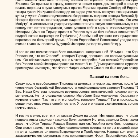
Ельцина. Он приехал в страну, геополитическим герольдом которой он выступ
власть перешла в руки заведомых врагов Евразии, врагов Свободной Европ
театра кукол. На Красной площади он видел уже лишь спекулянтов и размал
кучка у музея Ленина подчеркивала бездонность падения некогда Великой Д
Изократ бросил вызов гражданам падшей, плутократической Европы. Он име
Мобуту”, в алкогольном угаре разрушившего гигантскую континентальную ко
поводу пятнистого предателя, запихнувшего себе в карман израильскую пре
Империи. (Именно Тириар привез в Россию журнал бельгийских сионистов “Р
подробности о награждении Горбачева.) За обычной для него жизнерадостн
переживание безмерной драмы. “Ленин Европейской Революции” увидел перед
считал главным оплотом будущей Империи, разверзшуюся бездну...
И все же его политическая Воля оставалась непреклонной. “Ельцин - это Ке
Революции, это не Сталин!” - говорил Тириар, прощаясь со своими русскими 
ним. Он обязательно придет, он не может не прийти. Час великой Европейск
без России такой Империи просто не может быть.” Демократические журнал
преминули намекнуть, что Фронт Национального Спасения был создан вскоре
Павший на поле боя...
Сразу после освобождения Тириара из демократических застенков, после “
чиновников бельгийской Безопасности конфиденциально заверил Тириара: “В
Вас. Наша Система прекрасно изучила основы политической психологии - е
мучеником. Нет, это слишком опасно. Мы убьем Вам молчанием, безразличи
исчезните сами. Так что спите спокойно, господин Тириар.” Так и произошл
сердечного приступа в своей постели. Утром его нашли уже мертвым, со спо
почувствовал.
И тем не менее, все те, кто призван Духом на фронт Империи, знают, что р
попрана иным законом - законом Воли, законом Истины, законом Силы, за
знают, что Жан Тириар, Рыцарь Европы пал как Герой на поле боя, посреди с
Они знают также, что из глубин национального позора, из пепла мощной дер
гиганта поднимается волна Возрождения и Пробуждения. Народы континента
заатлантическим оккупантам и их приспешникам. Фронт Европейского Освоб