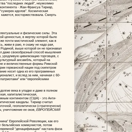
ства “последних людей”, неумолимо
 континента - Жан-Франсуа Тириар,
 “сумерек идолов”. Космическая
, кажется, восторжествовала. Смерть
ллектуальные и физические силы. Эта
й ценностью, в жертву которой было
же почти мистический элемент, как в
ь, живи в раю, я скажу не надо рая,
 Родиной, выше которой он не признавал
тал даже своеобразный способ мышления
ю, уродливую цивилизацию торговцев, с
культурный ансамбль, который на
кие и величественные формы Римской
рии германской нации под скипетром
ание носит одна из его программных
ионалист, и вслед за ним, начиная с 60-
 патриотами” или “европейскими
долгие века в упадке и даже в полном
кая, капиталистическая,
ожным континентом (США) - это Анти-
литические кандалы. Тириар считал
очной, геополитически (стратегически)
, уничтожение ее оков,
ЕВРОПЕЙСКАЯ
нина” Европейской Революции, как его
 у бельгийских коммунистов, потом
 тюремной “денацификации” настала фаза