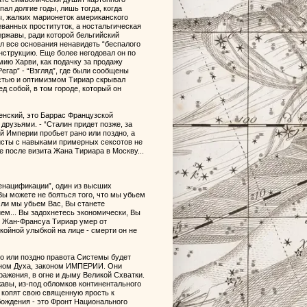
ал долгие годы, лишь тогда, когда
ы, жалких марионеток американского
еванных проституток, а ностальгическая
ержавы, ради которой бельгийский
л все основания ненавидеть “беспалого
нструкцию. Еще более негодовал он по
мию Харви, как подачку за продажу
егар” - “Взгляд”, где были сообщены
остью и оптимизмом Тириар скрывал
 собой, в том городе, который он
ренский, это Баррас Французской
друзьями. - “Сталин придет позже, за
ий Империи пробьет рано или поздно, а
исты с навыками примерных сексотов не
 после визита Жана Тириара в Москву...
денацификации”, один из высших
ы можете не бояться того, что мы убьем
сли мы убьем Вас, Вы станете
ем... Вы задохнетесь экономически, Вы
о: Жан-Франсуа Тириар умер от
койной улыбкой на лице - смерти он не
ано или поздно правота Системы будет
коном Духа, законом ИМПЕРИИ. Они
ражения, в огне и дыму Великой Схватки.
жавы, из-под обломков континентального
 копят свою священную ярость к
ождения - это Фронт Национального