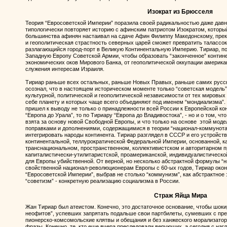
Изократ из Брюсселя
Теория “Евросоветской Империи” поразила своей радикальностью даже дав
типологически повторяет историю с афинским патриотом Изократом, котор
большинства афинян настаивал на сдаче Афин Филиппу Македонскому, прекр
и геополитическая страстность северных царей сможет превратить талассок
разлагающийся город-порт в Великую Континентальную Империю. Тириар, по
Западную Европу Советской Армии, чтобы образовать “законченное” контине
экономических оков Мирового Банка, от геополитической оккупации америка
служения интересам Израиля.
Тириар раньше всех остальных, раньше Новых Правых, раньше самих русск
осознал, что в настоящем историческом моменте только “советская модель
культурной, политической и геополитической независимости от тех мировых
себе планету и которых чаще всего объединяют под именем “мондиализма”.
пришел к выводу не только о принадлежности всей России к Европейской кон
“Европа до Урала”, то по Тириару “Европа до Владивостока”, - но и о том, ч
взята за основу новой Свободной Европы, и что только на основе этой моде
поправками и дополнениями, содержащимися в теории “национал-коммунота
интегрировать народы континента. Тириар разглядел в СССР и его устройс
континентальной, теллурократической Федеральной Империи, основанной, ка
транснациональном, пространственном, коллективистском и авторитарном 
капиталистически-утилитаристской, проамериканской, индивидуалистическо
для Европы убийственной. От верной, но несколько абстрактной формулы “н
свойственной национал-революционерам Европы с 60-ых годов, Тириар око
“Евросоветской Империи”, выбрав не столько “коммунизм”, как абстрактное
“советизм” - конкретную реализацию социализма в России.
Страж Яйца Мира
Жан Тириар был атеистом. Конечно, это достаточное основание, чтобы шок
неофитов”, успевших запрятать подальше свои партбилеты, сумевших с пре
пионерско-комсомольские клятвы и обещания и без ханжеского морализатор
фразы. Конечно, те, кто еще вчера преследовали верующих, а сегодня с наг