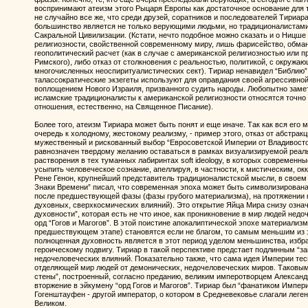
воспринимают атеизм этого Рыцаря Европы как достаточное основание для то
не случайно все же, что среди друзей, соратников и последователей Тириара 
большинство является не только верующими людьми, но традиционалистами
Сакральной Цивилизации. (Кстати, нечто подобное можно сказать и о Ницше 
религиозности, свойственной современному миру, лишь фарисейство, обман
геополитический расчет (как в случае с американской религиозностью или 
Римского), либо отказ от столкновения с реальностью, политикой, с окруж
многочисленных неоспиритуалистических сект). Тириар ненавидел “Библию” 
талассократические экзегеты используют для оправдания своей агрессивной
воплощением Нового Израиля, призванного судить народы. Любопытно замет
исламские традиционалисты к американской религиозности относятся точно т
отношения, естественно, на Священное Писание).
Более того, атеизм Тириара может быть понят и еще иначе. Так как вся его
очередь к холодному, жестокому реализму, - пример этого, отказ от абстракц
мужественный и рискованный выбор “Евросоветской Империи от Владивостока
равнозначен твердому желанию оставаться в рамках визуализируемой реаль
растворения в тех туманных лабиринтах soft ideology, в которых современ
усыпить человеческое сознание, апеллируя, в частности, к мистическим, о
Рене Генон, крупнейший представитель традиционалистской мысли, в своем 
Знаки Времени” писал, что современная эпоха может быть символизирован
после предшествующей фазы (фазы грубого материализма), на протяжении к
духовных, сверхкосмических влияний). Это открытие Яйца Мира снизу означа
духовности”, которая есть не что иное, как проникновение в мир людей нед
орд “Гогов и Магогов”. В этой поистине апокалиптической эпохе материализм
предшествующем этапе) становятся если не благом, то самым меньшим из зо
полноценная духовность является в этот период уделом меньшинства, избра
героическому подвигу. Тириар в такой перспективе предстает подлинным “з
недочеловеческих влияний. Показательно также, что сама идея Империи тес
отделяющей мир людей от демонических, недочеловеческих миров. Таковым,
стены”, построенный, согласно преданию, великим имперотворцем Алексан
вторжение в эйкумену “орд Гогов и Магогов”. Тириар был “фанатиком Импери
Гогенштауфен - другой император, о котором в Средневековье слагали леге
Великом.