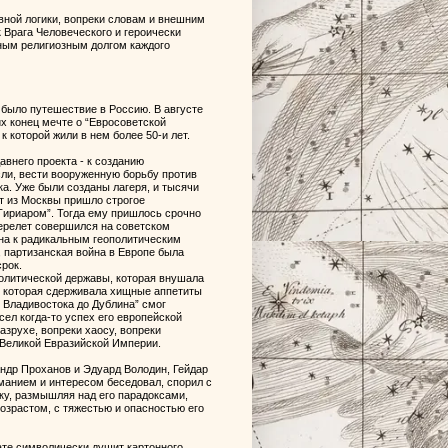
вной логики, вопреки словам и внешним
Врага Человеческого и героически
ным религиозным долгом каждого
было путешествие в Россию. В августе
их конец мечте о “Евросоветской
 которой жили в нем более 50-и лет.
давнего проекта - к созданию
ли, вести вооруженную борьбу против
а. Уже были созданы лагеря, и тысячи
т из Москвы пришло строгое
 Тириаром”. Тогда ему пришлось срочно
перелет совершился на советском
бна к радикальным геополитическим
, партизанская война в Европе была
рок.
политической державы, которая внушала
д, которая сдерживала хищные аппетиты
 Владивостока до Дублина” смог
сел когда-то успех его европейской
азрухе, вопреки хаосу, вопреки
 Великой Евразийской Империи.
андр Проханов и Эдуард Володин, Гейдар
иманием и интересом беседовал, спорил с
ку, размышляя над его парадоксами,
озрастом, с тяжестью и опасностью его
ате символически душит картонного