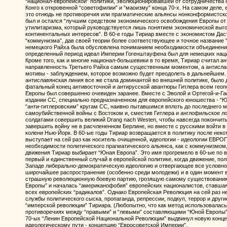
“национал-европейской” политики, эволюционировавшей от сотрудничества 
Конго к откровенной “советофилии” и “маоизму” конца 70-х. На самом деле, 
это отнюдь не противоречия или прагматические альянсы нонконформистско
был и остался “лучшим средством экономического освобождения Европы от 
утилитаризма, который руководствуется лишь понятием экономической выго
континентальных интересов”. В 60-е годы Тириар вместе с экономистом Да
“коммунизма”, дав своей теории более соответствующее и точное название
немецкого Райха была обусловлена пониманием необходимости объединения
определенный период идеал Империи Гогенштауфена был для немецких наци
Кроме того, как и многие национал-большевики в то время, Тириар считал 
направленность Третьего Райха самым существенным моментом, а антисла
мотивы - заблуждением, которое возможно будет преодолеть в дальнейшем. 
антиславянская линия все же стала доминантой во внешней политике, было д
фатальный конец антивосточной и антирусской авантюры Гитлера всем гео
Европы был совершенно очевиден заранее. Вместе с Эволой и Ортегой-и-Га
издании СС, специально предназначенном для европейского юношества - “Юн
“анти-гитлеровским” кругам СС, наивно пытавшимся вплоть до последнего м
самоубийственной войны с Востоком и, сместив Гитлера и англофильское ло
солдатами совершить великий Drang nach Westen, чтобы навсегда покончить
завершить войну не в расчлененном Берлине, но вместе с русскими войти 
колени Нью-Йорк. В 60-ые годы Тириар возвращается в политику после неко
выступает на сей раз как носитель очищенной, идеологии - идеологии ЕВРОП
необходимости политического прагматического альянса, как с коммунизмом,
движения Тириар выбирает “Юная Европа”. Это имя прогремело в 60-ые по в
первый и единственный случай в европейской политике, когда движение, 
Западе либерально-демократическую идеологию и отвергающее все условно
широчайшее распространение (особенно среди молодежи) и в один момент в
страшную революционную боевую партию, грозящую самому существованию
Европы” и началась “американофобия” европейских националистов, ставш
всех европейских “радикалов”. Однако Европейская Революция на сей раз н
службы политического сыска, пропаганда, репрессии, подкуп, террор и друг
“имперской революции” Тириара. (Любопытно, что как метод использовалась,
противоречиях между “правыми” и “левыми” составляющими “Юной Европы”)
70-ых “Ленин Европейской Национальной Революции” выдвинул новую конце
идеологическому пути - концепцию “Евросоветской Империи”.