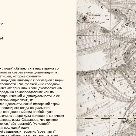
ия»
94
х людей” сбываются в наше время со
ьного из современной цивилизации, а
фетишей, которые оживляли
ы подходим вплотную к последней стадии
венности - “не горячей и не холодной,
гических призывах к “общечеловеческим
народы на самопреодоление или по
профанической индивидуальности, с ее
тский социализм”, из
ко-идеалистический имперский строй.
 последнего следа социального
ал определенный вид особой, пусть
зличие к сфере духа привело, в конечном
материализма. Оказалось, что прямое
 как “абстрактной”, “условной”
ит последний идол.
ий защитник и теоретик “советизма”,
амых глубоких и жестких мыслителей,