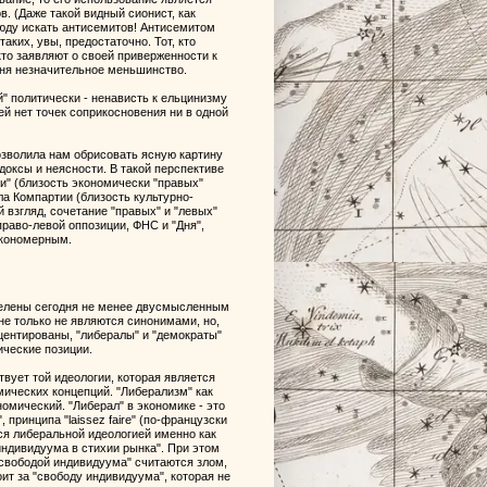
 (Даже такой видный сионист, как
сюду искать антисемитов! Антисемитом
аких, увы, предостаточно. Тот, кто
кто заявляют о своей приверженности к
дня незначительное меньшинство.
й" политически - ненависть к ельцинизму
ей нет точек соприкосновения ни в одной
озволила нам обрисовать ясную картину
оксы и неясности. В такой перспективе
" (близость экономически "правых"
а Компартии (близость культурно-
 взгляд, сочетание "правых" и "левых"
раво-левой оппозиции, ФНС и "Дня",
акономерным.
аделены сегодня не менее двусмысленным
не только не являются синонимами, но,
центированы, "либералы" и "демократы"
ческие позиции.
ствует той идеологии, которая является
мических концепций. "Либерализм" как
омический. "Либерал" в экономике - это
принципа "laissez faire" (по-французски
тся либеральной идеологией именно как
индивидуума в стихии рынка". При этом
"свободой индивидуума" считаются злом,
оит за "свободу индивидуума", которая не