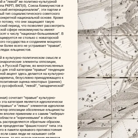
й и "левой" же политико-культурной
ипа РКРП, ВКП(б), Союза Коммунистов и
ский интернационализм", эти партии и
ный тип социалистического советского
 конкретной национальной основе. Кроме
е потому, что они защищают такую
ский период, что позволяет рассмотреть
ческой сфере неокоммунисты имеют
сят к числу "национал-большевиков". В
оциируется не столько с новаторской
кого государства и созданием мощного
ии более всего не устраивает "правая",
глядах ельцинистов.
ий в культурно-политическом смысле и
монархические элементы оппозиции,
 в Русской Партии, во многочисленных
о для этой категории "правые" тенденции
ой акцент здесь делается на культурно-
фаревича, безусловно принадлежащего к
позитивная оценка некоторых (ранних)
о русофобской, "левой", "западнической"
ная) сочетает "правые" культурно-
эта категория является идеологически
"правых" и "левых" элементов идеологии
ектор оппозиции обозленные ельцинисты
ин вполне применим и к самим "либерал-
области и "коричневыми" в области
шь распределяются обратным образом.
м прецедентам "фашистского" типа эта
го в памяти кровавого противостояния
 если сами люди не называют себя
вание, то его использование является