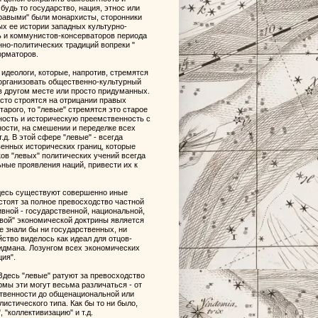
будь то государство, нация, этнос или
равыми" были монархисты, сторонники
х ее истории западных культурно-
ь и коммунистов-консерваторов периода
нно-политических традиций вопреки "
орматоров.
 идеологи, которые, напротив, стремятся
 организовать общественно-культурный
в другом месте или просто придуманных.
сто строятся на отрицании правых
тарого, то "левые" стремятся это старое
ность и историческую преемственность с
ности, на смешении и переделке всех
д. В этой сфере "левые" - всегда
енных исторических границ, которые
ков "левых" политических учений всегда
ные проявления наций, привести их к
здесь существуют совершенно иные
стоят за полное превосходство частной
вной - государственной, национальной,
вой" экономической доктрины является
е знали бы ни государственных, ни
ство виделось как идеал для отцов-
идмана. Лозунгом всех экономических
ия".
десь "левые" ратуют за превосходство
мы эти могут весьма различаться - от
твенности до общенациональной или
стического типа. Как бы то ни было,
 "коллективизацию" и т.д.