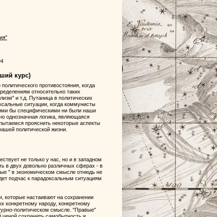
ия"
94
ий курс)
политического противостояния, когда
пределениям относительно таких
лизм" и т.д. Путаница в политических
ксальные ситуации, когда коммунисты
Какими бы специфическими ни были наши
но однозначная логика, являющаяся
опытаемся прояснить некоторые аспекты
 нашей политической жизни.
ствует не только у нас, но и в западном
ть в двух довольно различных сферах - в
вые " в экономическом смысле отнюдь не
едет подчас к парадоксальным ситуациям
и, которые настаивают на сохранении
х конкретному народу, конкретному
ьтурно-политическом смысле. "Правые"
 ценой сохранить самобытность и