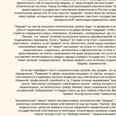
идентичность той исторической общины, от лица которой они выступают - 
политическая система. Перед Октябрьской революцией классическими "п
православного государства и противники привнесения в Россию чужды
политических ценностей. В этом смысле "правыми " можно было бы назват
перестройки, которые настаивали на сохранении советских государстве
западнической" ориентации радикальных реф
"Левыми" на том же культурно-политическом уровне будут те движения и их
уйти от национальных, политических и государственных традиций, чтобы
строй на совершенно новых, небывалых основаниях, скопированных где-то 
Причем, эти "левые" политико-культурные проекты преобразований ча
традиционных принципов. Если у "правых" во главе угла стоит сохранение с
уничтожить, сломать; если "правые" хотят обеспечить своей нации самобыт
поколениями предков, то "левые" настаивают на отказе от этой самобыт
национальных, социальных, религиозных и идеологических устоев и т.
ориентированы на снятие, размывание или даже разрушение тех естеств
составляют неповторимость каждого народа и каждого государства. У исто
лежит желание "универсализма", желание уравнять все политико-социаль
общему знаменателю.
Если мы перейдем к чисто экономическому уровню, мы увидим, что 
определения. "Правыми" в сфере экономики называют те партии, которые 
собственности и принципа частного владения над собственностью коллекти
общинной, профсоюзной, семейной и т.д. Самым полным выражением "пра
лозунг "абсолютно свободного планетарного рынка", законы которого н
национальных, ни религиозных границ. Именно такое социальное устрой
основателей "либерализма" от Адама Смита до фон Хайека и Милтона Фр
"правых" всегда было слово "приватизац
Экономические "левые" прямо противоположны экономическим "правым". З
различных коллективных форм собственности над частными. Причем, фор
анархистских проектов примата сельско-общинной и профсоюзной собс
государственной собственности некоторых тоталитарных режимов социали
"левые" всегда стоят за "обобществление", "национализацию",