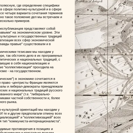
хполюсную, где определение специфики
 в сфере политико-культурной и в сфере
все четыре варианта сочетания терминов
нно такое положение дел мы встречаем и
несколько примеров.
республиканцев представляют собой
равыми" на экономическом уровне. Эти
 культурных и государственных традиций
ватизации всех сфер экономической
дважды правые" существовали и в
омическими тезисами мы находим у
ре, так обстояло дело в их программных
олитических и национальных традиций, с
чающие в себя национализацию и
ме "коллективизация" проходила на
изме - на государственном.
ические") в экономике сочетаются в
 право -центристы Франции являются
ралы и либерал-демократы принадлежали
еских и национальных традиций русского
ванного мира" (т.е. "либерально-
иками частной собственности и, более
ного рынка.
ко-культурной ориентаций мы находим у
И те и другие предполагали отмену всех
иализацией" и "коллективизацией" всех
я тип "коммуниста-интернационалиста".
идимые противоречия в позициях и
объяснимыми и кристально ясными.