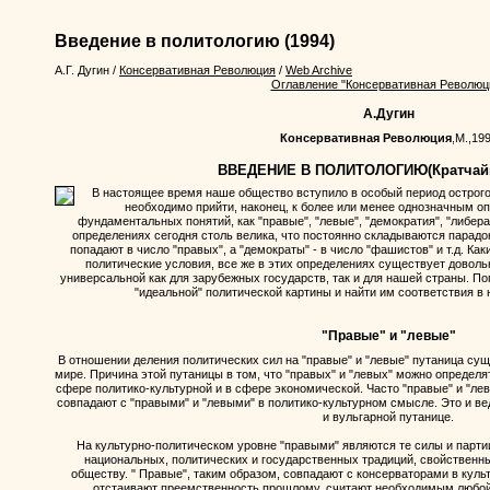
Введение в политологию
(1994)
А.Г. Дугин
/
Консервативная Революция
/
Web Archive
Оглавление "Консервативная Революц
А.Дугин
Консервативная Революция
,М.,19
ВВЕДЕНИЕ В ПОЛИТОЛОГИЮ(Кратчайш
В настоящее время наше общество вступило в особый период острого 
необходимо прийти, наконец, к более или менее однозначным о
фундаментальных понятий, как "правые", "левые", "демократия", "либера
определениях сегодня столь велика, что постоянно складываются парадо
попадают в число "правых", а "демократы" - в число "фашистов" и т.д. 
политические условия, все же в этих определениях существует доволь
универсальной как для зарубежных государств, так и для нашей страны. П
"идеальной" политической картины и найти им соответствия в
"Правые" и "левые"
В отношении деления политических сил на "правые" и "левые" путаница суще
мире. Причина этой путаницы в том, что "правых" и "левых" можно определя
сфере политико-культурной и в сфере экономической. Часто "правые" и "ле
совпадают с "правыми" и "левыми" в политико-культурном смысле. Это и в
и вульгарной путанице.
На культурно-политическом уровне "правыми" являются те силы и парти
национальных, политических и государственных традиций, свойственны
обществу. " Правые", таким образом, совпадают с консерваторами в кул
отстаивают преемственность прошлому, считают необходимым любой