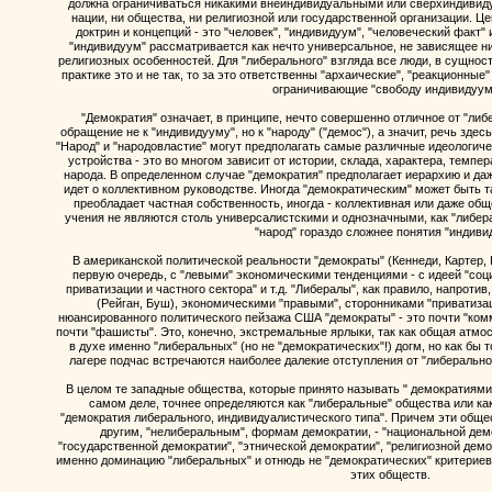
должна ограничиваться никакими внеиндивидуальными или сверхиндивид
нации, ни общества, ни религиозной или государственной организации. Ц
доктрин и концепций - это "человек", "индивидуум", "человеческий факт"
"индивидуум" рассматривается как нечто универсальное, не зависящее ни 
религиозных особенностей. Для "либерального" взгляда все люди, в сущности
практике это и не так, то за это ответственны "архаические", "реакционны
ограничивающие "свободу индивидуум
"Демократия" означает, в принципе, нечто совершенно отличное от "ли
обращение не к "индивидууму", но к "народу" ("демос"), а значит, речь зде
"Народ" и "народовластие" могут предполагать самые различные идеологич
устройства - это во многом зависит от истории, склада, характера, темпе
народа. В определенном случае "демократия" предполагает иерархию и даж
идет о коллективном руководстве. Иногда "демократическим" может быть т
преобладает частная собственность, иногда - коллективная или даже об
учения не являются столь универсалистскими и однозначными, как "либера
"народ" гораздо сложнее понятия "индиви
В американской политической реальности "демократы" (Кеннеди, Картер, К
первую очередь, с "левыми" экономическими тенденциями - с идеей "соц
приватизации и частного сектора" и т.д. "Либералы", как правило, напроти
(Рейган, Буш), экономическими "правыми", сторонниками "приватизаци
нюансированного политического пейзажа США "демократы" - это почти "комм
почти "фашисты". Это, конечно, экстремальные ярлыки, так как общая атм
в духе именно "либеральных" (но не "демократических"!) догм, но как бы 
лагере подчас встречаются наиболее далекие отступления от "либерально
В целом те западные общества, которые принято называть " демократиями
самом деле, точнее определяются как "либеральные" общества или ка
"демократия либерального, индивидуалистического типа". Причем эти обще
другим, "нелиберальным", формам демократии, - "национальной демо
"государственной демократии", "этнической демократии", "религиозной демок
именно доминацию "либеральных" и отнюдь не "демократических" критерие
этих обществ.