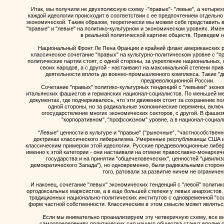
Итак, мы получили не двухполюсную схему -"правые"- "левые", а четыре
каждой идеологии происходит в соответствии с ее предпочтением отдельно
экономической. Таким образом, теоретически мы можем себе представить 
"правые" и "левые" на политико-культурном и экономическом уровнях. Име
в реальной политической картине обществ. Приведем 
Национальный Фронт Ле Пена Франции и крайний фланг американских 
классическое сочетание "правых" на культурно-политическом уровне с "п
политические партии стоят, с одной стороны, за укрепление национальных,
своих народов, а с другой - настаивают на максимальной степени при
деятельности вплоть до военно-промышленного комплекса. Такие "
предреволюционной России.
Сочетание "правых" политико-культурных тенденций с "левыми" экон
итальянских фашистов и германских национал-социалистов. По меньшей ме
документах, где подчеркивалось, что эти движения стоят за сохранение п
одной стороны, но за радикальные экономические перемены, вклю
огосударствление многих экономических секторов, с другой. В фашиз
"корпоративном", "профсоюзном" уровне, а в национал-социал
"Левые" ценности в культуре и "правые" ("рыночные", "частнособственн
доктринах классического либерализма. Умеренные республиканцы США и
классическим примером этой идеологии. Русские предреволюционные либе
именно к этой категории - они настаивали на отмене православно-монархич
государства и на принятии "общечеловеческих", ценностей "цивилизо
демократического Запада"), но одновременно, были радикальными сторонн
того, ратовали за развитие ничем не ограничен
И наконец, сочетание "левых" экономических тенденций с "левой" полити
ортодоксальных марксистов, а в еще большей степени у левых анархистов. 
традиционных национально-политических институтов с одновременной "соц
форм частной собственности. Классическим в этом смысле может являтьс
Если мы внимательно проанализируем эту четверичную схему, все в
самоопределениях политических сил нашего общества станут вполне 