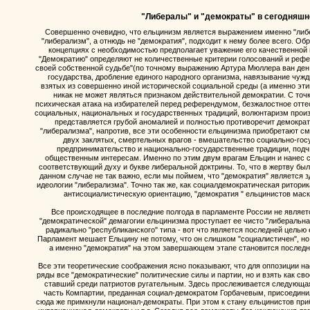
"Либералы" и "демократы" в сегодняшн
Совершенно очевидно, что ельцинизм является выражением именно "либе
"либерализм", а отнюдь не "демократия", подходит к нему более всего. Об
концепциях с необходимостью предполагает уважение его качественной 
"Демократию" определяют не количественные критерии голосований и рефер
своей собственной судьбе"(по точному выражению Артура Мюллера ван ден
государства, дробление единого народного организма, навязывание чуж
взятых из совершенно иной исторической социальной среды (а именно эти
никак не может являться признаком действительной демократии. С точк
психическая атака на избирателей перед референдумом, безжалостное отте
социальных, национальных и государственных традиций, волюнтаризм прои
представляется грубой аномалией и полностью противоречит демократ
"либерализма", напротив, все эти особенности ельцинизма приобретают см
двух заклятых, смертельных врагов - вмешательство социально-гос
предпринимательство и национально-государственные традиции, под
общественным интересам. Именно по этим двум врагам Ельцин и нанес 
соответствующий духу и букве либеральной доктрины. То, что в жертву бы
данном случае не так важно, если мы поймем, что "демократия" является 
идеологии "либерализма". Точно так же, как социалдемократическая ритори
антисоциалистическую ориентацию, "демократия " ельцинистов мас
Все происходящее в последние полгода в парламенте России не являет
"демократической" демагогии ельцинизма проступает ее чисто "либеральн
радикально "республиканского" типа - вот что является последней целью
Парламент мешает Ельцину не потому, что он слишком "социалистичен", но
а именно "демократия" на этом завершающем этапе становится последн
Все эти теоретические соображения ясно показывают, что для оппозиции на
ряды все "демократические" политические силы и партии, но и взять как с
ставший среди патриотов ругательным. Здесь прослеживается следующая
часть Компартии, преданная социал-демократом Горбачевым, присоедини
сюда же примкнули национал-демократы. При этом к стану ельцинистов пр