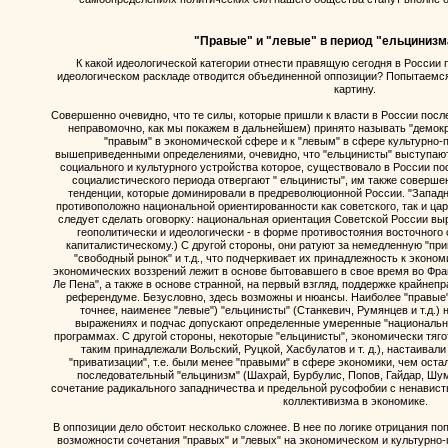
"Правые" и "левые" в период "ельцинизм
К какой идеологической категории отнести правящую сегодня в России 
идеологическом раскладе отводится объединенной оппозиции? Попытаемся
картину.
Совершенно очевидно, что те силы, которые пришли к власти в России после 
неправомочно, как мы покажем в дальнейшем) принято называть "демокр
"правым" в экономической сфере и к "левым" в сфере культурно-п
вышеприведенными определениями, очевидно, что "ельцинисты" выступают 
социального и культурного устройства которое, существовало в России пос
социалистического периода отвергают " ельцинисты", им также соверш
тенденции, которые доминировали в предреволюционной России. "Запад
противоположно национальной ориентированности как советского, так и цар
следует сделать оговорку: национальная ориентация Советской России выр
геополитически и идеологически - в форме противостояния восточного
капиталистическому.) С другой стороны, они ратуют за немедленную "при
"свободный рынок" и т.д., что подчеркивает их принадлежность к экон
экономических воззрений лежит в основе бытовавшего в свое время во Фра
Ле Пена", а также в основе странной, на первый взгляд, поддержке крайн
референдуме. Безусловно, здесь возможны и нюансы. Наиболее "правые" 
точнее, наименее "левые") "ельцинисты" (Станкевич, Румянцев и т.д.) 
выражениях и подчас допускают определенные умеренные "национальн
программах. С другой стороны, некоторые "ельцинисты", экономически тяго
таким принадлежали Вольский, Руцкой, Хасбулатов и т. д.), настаивали
"приватизации", т.е. были менее "правыми" в сфере экономики, чем оста
последовательный "ельцинизм" (Шахрай, Бурбулис, Попов, Гайдар, Шуме
сочетание радикального западничества и предельной русофобии с ненавис
коллективизма в экономике.
В оппозиции дело обстоит несколько сложнее. В нее по логике отрицания п
возможности сочетания "правых" и "левых" на экономическом и культурно-