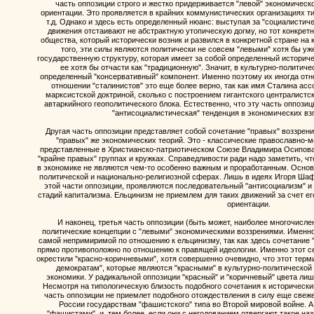
часть оппозиции строго и жестко придерживается "левой" экономическо
ориентации. Это проявляется в крайних коммунистических организациях т
т.д. Однако и здесь есть определенный нюанс: выступая за "социалистиче
движения отстаивают не абстрактную утопическую догму, но тот конкрет
общества, который исторически возник и развился в конкретной стране на
того, эти силы являются политически не совсем "левыми" хотя бы уж
государственную структуру, которая имеет за собой определенный историче
ее хотя бы отчасти как "традиционную". Значит, в культурно-полити
определенный "консервативный" компонент. Именно поэтому их иногда отно
отношении "сталинистов" это еще более верно, так как имя Сталина асс
марксистской доктриной, сколько с построением гигантского централистс
автаркийного геополитического блока. Естественно, что эту часть оппозиц
"антисоциалистическая" тенденция в экономических вз
Другая часть оппозиции представляет собой сочетание "правых" воззрен
"правых" же экономических теорий. Это - классические православно-
представленные в Христианско-патриотическом Союзе Владимира Осипова,
"крайне правых" группах и кружках. Справедливости ради надо заметить, чт
в экономике не являются чем-то особенно важным и проработанным. Основн
политической и национально-религиозной сферах. Лишь в идеях Игоря Ша
этой части оппозиции, проявляются последовательный "антисоциализм" и 
стадий капитализма. Ельцинизм не приемлем для таких движений за счет ег
ориентации.
И наконец, третья часть оппозиции (быть может, наиболее многочислен
политические концепции с "левыми" экономическими воззрениями. Именно 
самой непримиримой по отношению к ельцинизму, так как здесь сочетание 
прямо противоположно по отношению к правящей идеологии. Именно этот с
окрестили "красно-коричневыми", хотя совершенно очевидно, что этот терм
демократам", которые являются "красными" в культурно-политической 
экономики. У радикальной оппозиции "красный" и "коричневый" цвета ли
Несмотря на типологическую близость подобного сочетания к исторически
часть оппозиции не приемлет подобного отождествления в силу еще свеже
России государствам "фашистского" типа во Второй мировой войне. А
"фашистами", и, тем более, если они с негодованием отвергают такое наз