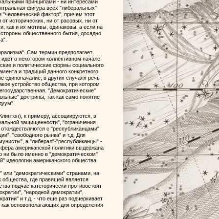
уальными принципами - ни интересами
ентральная фигура всех "либеральных"
 и "человеческий фактор", причем этот
от исторических, ни от расовых, ни от
, как и их мотивы, одинаковы, а если на
е" стороны общественного бытия, досадно
а".
берализма". Сам термин предполагает
сь идет о некотором коллективном начале.
еские и политические формы социального
рамента и традиций данного конкретного
е единоначалие, в других случаях речь
акое устройство общества, при котором
щегосударственная. "Демократические"
льные" доктрины, так как само понятие
дуум".
линтон), к примеру, ассоциируются, в
иальной защищенности", "ограничения
в, отождествляются с "республиканцами"
и", "свободного рынка" и т.д. Для
унисты", а "либерал"-"республиканцы" -
осфера американской политики выдержана
то ни было именно в "демократическом"
й" идеологии американского общества.
" или "демократическими" странами, на
к общества, где правящей является
ства подчас категорически противостоят
кратии", "народной демократии",
ратии" и т.д. - что еще раз подчеркивает
в как основополагающих для определения