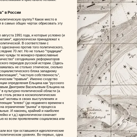
а" в России
политическую группу? Какое место в
 в самых общих чертах обрисовать эту
августа 1991 года, и которые условно (и
атами", идеологически принадлежат к
олитической. В соответствии с
однозначно против того политического,
ледние 70 лет. Но не только "традиции"
енно чужды те монархо-православные
ничество" сегодняшних реформаторов
ского периодов русской истории. (Здесь
ажалась не столько этнически, сколько
 социалистического блока западному
ватизацию", "частную собственность",
омическим "правым". Именно сходство
нции определения Ельцина как "русского
еправым Дмитрием Васильевым Ельцина на
в культурно-политической области (а
не столь резки в космополитических
ые" мотивы в своих выступлениях и
теющие "влево" (до недавнего времени к
 на ограничении "рынка" и процесса
льные. И наконец, крайний и наиболее
йко и т.д.) идеологически означает
тью ко всем проявлениям социализма или
опали все три оставшиеся идеологические
политическом уровнях. Во-первых, одна