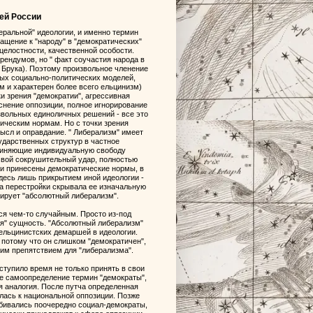
ей России
ральной" идеологии, и именно термин
ращение к "народу" в "демократических"
целостности, качественной особости.
ендумов, но " факт соучастия народа в
 Брука). Поэтому произвольное членение
дых социально-политических моделей,
м и характерен более всего ельцинизм)
и зрения "демократии", агрессивная
снение оппозиции, полное игнорирование
звольных единоличных решений - все это
ическим нормам. Но с точки зрения
ысл и оправдание. " Либерализм" имеет
ударственных структур в частное
чиняющие индивидуальную свободу
свой сокрушительный удар, полностью
ли принесены демократические нормы, в
здесь лишь прикрытием иной идеологии -
ка перестройки скрывала ее изначальную
кирует "абсолютный либерализм".
ся чем-то случайным. Просто из-под
ая" сущность. "Абсолютный либерализм"
 ельцинистских демаршей в идеологии.
 потому что он слишком "демократичен",
им препятствием для "либерализма".
ступило время не только принять в свои
вое самоопределение термин "демократы",
 аналогия. После путча определенная
лась к национальной оппозиции. Позже
ибивались поочередно социал-демократы,