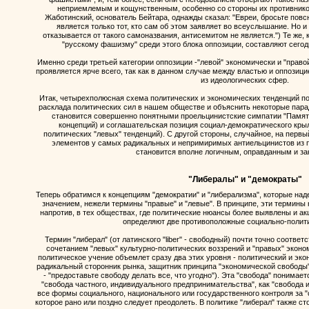
неприемлемым и кощунственным, особенно со стороны их противников.
Жаботинский, основатель Бейтара, однажды сказал: "Евреи, бросьте пов
является только тот, кто сам об этом заявляет во всеуслышание. Но и т
отказывается от такого самоназвания, антисемитом не является.") Те же, 
"русскому фашизму" среди этого блока оппозиции, составляют сего
Именно среди третьей категории оппозиции -"левой" экономически и "право
проявляется ярче всего, так как в данном случае между властью и оппозици
из идеологических сфер.
Итак, четырехполюсная схема политических и экономических тенденций п
расклада политических сил в нашем обществе и объяснить некоторые парад
становится совершенно понятными проельцинистские симпатии "Памяти
концепций) и соглашательская позиция социал-демократического крыл
политических "левых" тенденций). С другой стороны, случайное, на первый
элементов у самых радикальных и непримиримых антиельцинистов из п
становится вполне логичным, оправданным и з
"Либералы" и "демократы"
Теперь обратимся к концепциям "демократии" и "либерализма", которые н
значением, нежели термины "правые" и "левые". В принципе, эти термины 
напротив, в тех обществах, где политические нюансы более выявлены и ак
определяют две противоположные социально-полити
Термин "либерал" (от латинского "liber" - свободный) почти точно соответ
сочетанием "левых" культурно-политических воззрений и "правых" эконо
политическое учение объемлет сразу два этих уровня - политический и экон
радикальный сторонник рынка, защитник принципа "экономической свободы", 
- "предоставьте свободу делать все, что угодно"). Эта "свобода" понимае
"свобода частного, индивидуального предпринимательства", как "свобода 
все формы социального, национального или государственного контроля за 
которое рано или поздно следует преодолеть. В политике "либерал" также ст