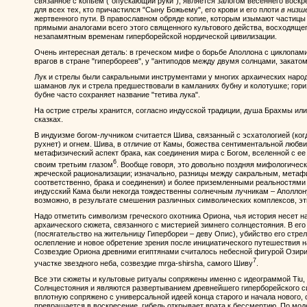
связанное с копьем ("опускающий руки"), является залогом весеннего воскре
для всех тех, кто причастился "Сыну Божьему", его крови и его плоти
в низш
жертвенного пути. В православном обряде копие, которым изымают частицы
прямыми аналогами всего этого священного культового действа, восходящег
незапамятным временам гиперборейской нордической цивилизации.
Очень интересная деталь: в греческом мифе о борьбе Аполлона с циклопами
врагов в стране "гипербореев", у "антиподов между двумя солнцами, закатом
Лук и стрелы были сакральными инструментами у многих архаических народов
шаманов лук и стрела предшествовали в камланиях бубну и колотушке; гор
бубне часто сохраняет название "тетива лука".
На острие стрелы хранится, согласно индусской традиции, душа Брахмы ил
сказках.
В индуизме богом-лучником считается Шива, связанный с эсхатологией (когд
рухнет) и огнем. Шива, в отличие от Камы, божества сентиментальной любв
метафизический аспект брака, как соединения мира с Богом, вселенной с ее
6
своим третьим глазом
. Вообще говоря, это довольно поздняя мифологичес
жреческой рационализации; изначально, разницы между сакральным, метаф
соответственно, брака и соединения) и более приземленными реальностями
индусский Кама были некогда тождественны солнечным лучникам – Аполлону
возможно, в результате смешения различных символических комплексов, эт
Надо отметить символизм греческого охотника Ориона, чья история несет н
архаического сюжета, связанного с мистерией зимнего солнцестояния. В его
(посягательство на жительницу Гипербореи – деву Опис), убийство его стре
ослепление и новое обретение зрения после инициатического путешествия н
Созвездие Ориона древними египтянами считалось небесной фигурой Озирис
7
участке звездного неба, созвездие mrga-shirsha, самого Шиву
.
Все эти сюжеты и культовые ритуалы сопряжены именно с идеограммой Tiu,
Солнцестояния и являются развертыванием древнейшего гиперборейского 
вплотную сопряжено с универсальной идеей конца старого и начала нового, 
превращается в воскресение, гибель открывает врата к бессмертию. По мод