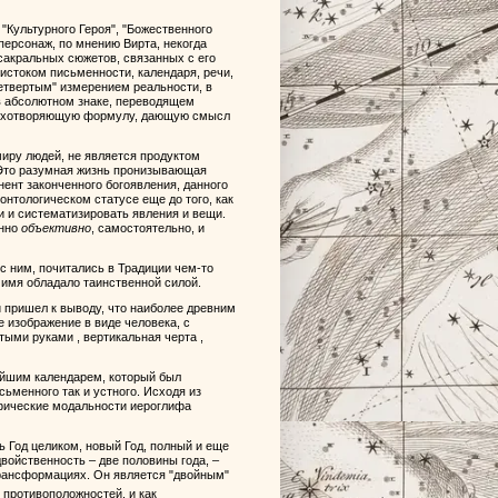
Культурного Героя", "Божественного
персонаж, по мнению Вирта, некогда
 сакральных сюжетов, связанных с его
истоком письменности, календаря, речи,
"четвертым" измерением реальности, в
в абсолютном знаке, переводящем
одухотворяющую формулу, дающую смысл
миру людей, не является продуктом
 Это разумная жизнь пронизывающая
нент законченного богоявления, данного
онтологическом статусе еще до того, как
 и систематизировать явления и вещи.
енно
объективно
, самостоятельно, и
с ним, почитались в Традиции чем-то
 имя обладало таинственной силой.
и пришел к выводу, что наиболее древним
 изображение в виде человека, с
ми руками , вертикальная черта ,
ейшим календарем, который был
ьменного так и устного. Исходя из
фические модальности иероглифа
сь Год целиком, новый Год, полный и еще
двойственность – две половины года, –
трансформациях. Он является "двойным"
противоположностей, и как