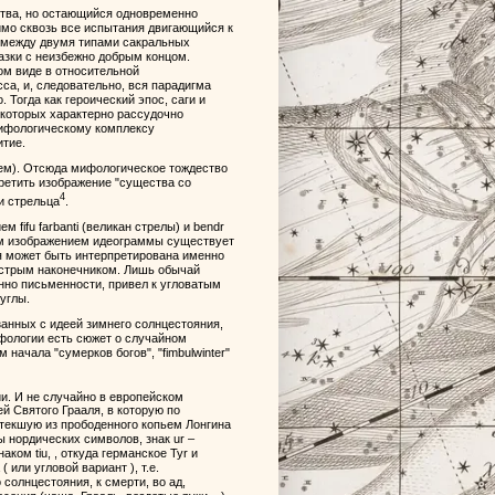
ства, но остающийся одновременно
имо сквозь все испытания двигающийся к
е между двумя типами сакральных
казки с неизбежно добрым концом.
ом виде в относительной
сса, и, следовательно, вся парадигма
 Тогда как героический эпос, саги и
которых характерно рассудочно
мифологическому комплексу
итие.
пьем). Отсюда мифологическое тождество
ретить изображение "существа со
4
и стрельца
.
fifu farbanti (великан стрелы) и bendr
глым изображением идеограммы существует
я может быть интерпретирована именно
с острым наконечником. Лишь обычай
нно письменности, привел к угловатым
углы.
занных с идеей зимнего солнцестояния,
ифологии есть сюжет о случайном
 начала "сумерков богов", "fimbulwinter"
и. И не случайно в европейском
й Святого Грааля, в которую по
текшую из прободенного копьем Лонгина
ы нордических символов, знак ur –
наком tiu, , откуда германское Tyr и
 или угловой вариант ), т.е.
 солнцестояния, к смерти, во ад,