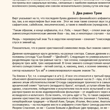
построены все сакральные мотивы, связанные с наиболее важным моментом 
вселенского (конец мира) или совсем незначительного (конец суток или ещ
3. Два равно Трем
Вирт указывает на то, что последняя буква древнего финикийского алфавита
tau, taw, а ее иероглифом был знак или . Этот же знак также означал звук t
сафаитском, сабейском, лихьяническом), а также в ливийском (нумидском, 
"Таким образом, в конце алфавита, т.е. Года,
– пишет Вирт, –
стоял знак кр
зимнесолнцестоянческим именем бога – tau, taw, в некоторых случаях – tu
Якорь – перевернутый знак Tiu в округлом начертании – означает "снисхожд
спуск в зимний ад.
Показательно, что в ранне христианской символике якорь был знаком самого
Древние календарные круги делились на разные сектора. Самым древним и 
половины (отсюда "Сын Божий" – "Двойной"). Следующее по универсальност
разделяющим год на три равные части – три сезона; скандинавские руническ
формуле трех aettir, трех направлений. В точке зимнего солнцестояния начал
летнего солнцестояния – летний сектор, и, наконец, вниз, к осенне-зимнему 
8
сектор назывался Tys att
и символизировался нашим знаком Tiu .
Tiu близок к Tyr, т.е. к концепции t в ur'е (). И все это относится к третьей п
объясняет фонетическое происхождение озвучивания числа 3 – три, tri в
именно этим обстоятельством!
Отсюда сакрализация троичности в самых
архаический сюжет "третьего (младшего) брата", который, уступая обоим бр
однако, спасителем, победителем и искупителем после всех испытаний и з
распространен во всем индоевропейском фольклоре – от индийского через и
исландского и кельтского. Если понять, что речь идет о Tiu, то такая сакрал
раннем христианстве, распространявшемся в областях (начиная с Галилеи),
гиперборейская традиция – в Малой Азии, Греции, Италии, Фессалии, Анатоли
осознавались – на последнем месте в алфавите стоял Крест (иногда распяти
Якорем Спасения, он же – Сыном Божьим и Двойным (две природы), он же – 