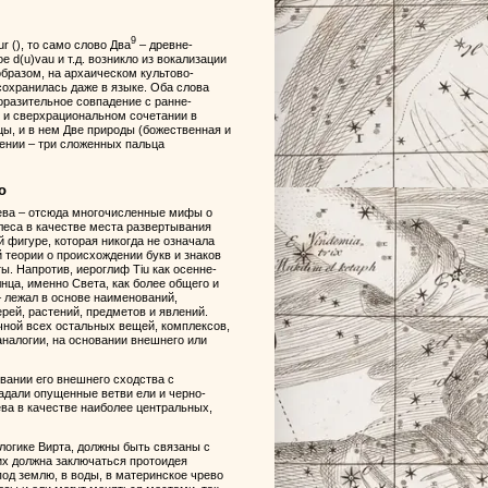
9
r (), то само слово Два
– древне-
 d(u)vau и т.д. возникло из вокализации
 образом, на архаическом культово-
сохранилась даже в языке. Оба слова
оразительное совпадение с ранне-
м и сверхрациональном сочетании в
цы, и в нем Две природы (божественная и
ении – три сложенных пальца
о
ерева – отсюда многочисленные мифы о
 леса в качестве места развертывания
 фигуре, которая никогда не означала
 теории о происхождении букв и знаков
. Напротив, иероглиф Tiu как осенне-
нца, именно Света, как более общего и
 лежал в основе наименований,
рей, растений, предметов и явлений.
чной всех остальных вещей, комплексов,
аналогии, на основании внешнего или
вании его внешнего сходства с
падали опущенные ветви ели и черно-
ева в качестве наиболее центральных,
 логике Вирта, должны быть связаны с
их должна заключаться протоидея
под землю, в воды, в материнское чрево