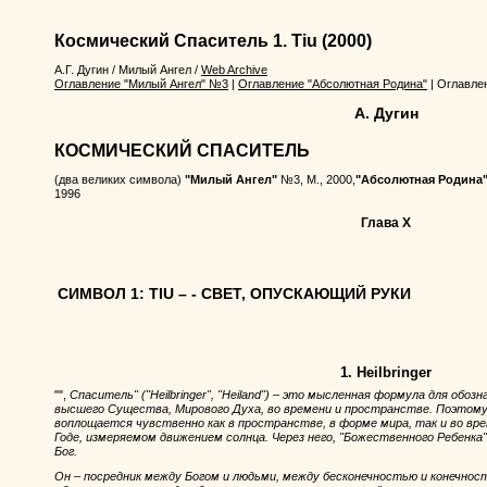
Космический Спаситель 1. Tiu
(2000)
А.Г. Дугин
/
Милый Ангел
/
Web Archive
Оглавление "Милый Ангел" №3
|
Оглавление "Абсолютная Родина"
| Оглавле
А. Дугин
КОСМИЧЕСКИЙ СПАСИТЕЛЬ
(два великих символа)
"Милый Ангел"
№3, М., 2000,
"Абсолютная Родина
1996
Глава X
СИМВОЛ 1: TIU – - СВЕТ, ОПУСКАЮЩИЙ РУКИ
1. Heilbringer
"",
Спаситель" ("Heilbringer", "Heiland") – это мысленная формула для об
высшего Существа, Мирового Духа, во времени и пространстве. Поэтому
воплощается чувственно как в пространстве, в форме мира, так и во вре
Годе, измеряемом движением солнца. Через него, "Божественного Ребенка
Бог.
Он – посредник между Богом и людьми, между бесконечностью и конечнос