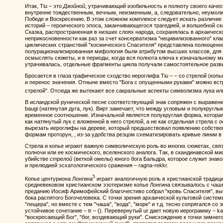
Итак, Tiu – это
Двойной
, утрачивающий изобильность и полноту своего каче
внутренне тождественным, вечным, неизменным, а, следовательно, неумол
Победе и Воскресению. В этом сложном комплексе следует искать различи
историй – героического эпоса, заканчивающегося трагедией, и волшебной с
Сказка, распространенная в низших слоях народа, сохранялась в архаическ
неприкосновенности как раз за счет консерватизма "нецивилизованного" кла
циклических странствий "космического Спасителя" представлена полноценно.
полурационализированная мифология были атрибутом высших классов, для 
осмыслять сюжеты, и в периоды, когда вся полнота ключа к изначальному 
утрачивалась, отдельные фрагменты цикла получали самостоятельное разв
Бросается в глаза графическое сходство иероглифа Tiu – – со стрелой (ко
и перенос значения. Отныне вместо "Бога с опущенными руками" можно вст
стрелой". Отсюда же вытекают все сакральные аспекты символизма лука ил
В исландской рунической песне соответствующий знак сопряжен с выражением 
baugi (натянутая дуга, лук). Вирт замечает, что между угловым и полукру
временное соотношение. Изначальной является полукруглая форма, котора
как натянутый лук с вложенной в него стрелой, а не как отдельная стрела 
вырезать иероглифы на дереве, который предшествовал появлению собстве
формам проторун, , из-за удобства резцом схематизировать кривые линии в 
Стрела и копье играют важную символическую роль во многих сюжетах, свя
полночи или ее космического, вселенского аналога. Так, в скандинавской м
убийстве
стрелой
(веткой омелы) юного бога Бальдра, которое служит знаком
и прелюдией эсхатологического сражения – ragna-rekkr.
5
Копье центуриона Лонгина
играет аналогичную роль в христианской традици
средневековом христианском эзотеризме копье Лонгина связывалось с чаше
преданию Иосиф Аримофейский благочестиво собрал "кровь Спасителя", вы
бока распятого Богочеловека. С точки зрения архаической культовой систем
"пещера", но вместе с тем "чаша", "вода", "море" и т.д. тесно сопрягался со з
устойчивое сочетание – tr – (). Перевернутый ur дает новую иерограмму – ka (
"воскресающий Бог", "бог, воздевающий руки". Снисхождение к точки зимнего