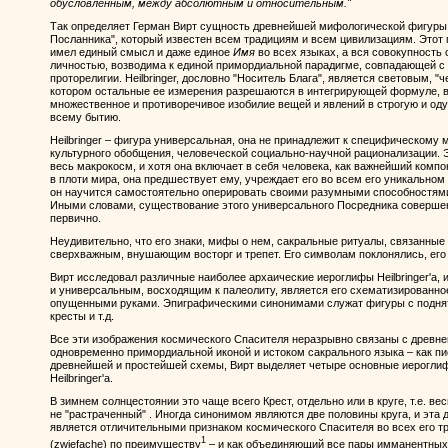
обусловленным, между абсолютным и относительным."
Так определяет Герман Вирт сущность древнейшей мифологической фигуры "
Посланника", который известен всем традициям и всем цивилизациям. Этот 
имел единый смысл и даже единое
Имя
во всех языках, а вся совокупность
личностью, возводима к единой примордиальной парадигме, совпадающей с 
проторелигии. Heilbringer, дословно "Носитель Блага", является световым, 
котором остальные ее измерения разрешаются в интегрирующей формуле, 
множественное и противоречивое изобилие вещей и явлений в строгую и 
всему бытию.
Heilbringer – фигура универсальная, она не принадлежит к специфическому 
культурного обобщения, человеческой социально-научной рационализации.
весь макрокосм, и хотя она включает в себя человека, как важнейший компо
в плоти мира, она предшествует ему, учреждает его во всем его уникальном 
он научится самостоятельно оперировать своими разумными способностями
Иными словами, существование этого универсального Посредника соверш
первично.
Неудивительно, что его знаки, мифы о нем, сакральные ритуалы, связанные 
сверхважным, внушающим восторг и трепет. Его символам поклонялись, его
Вирт исследовал различные наиболее архаические иероглифы Heilbringer'а, 
и универсальным, восходящим к палеолиту, является его схематизированное
опущенными руками. Эпиграфическими синонимами служат фигуры с подняты
кресты и т.д.
Все эти изображения космического Спасителя неразрывно связаны с древн
одновременно примордиальной иконой и истоком сакрального языка – как пис
древнейшей и простейшей схемы, Вирт выделяет четыре основные иерогли
Heilbringer'а.
В зимнем солнцестоянии это чаще всего Крест, отдельно или в круге, т.е. ве
не "растраченный" . Иногда синонимом являются две половины круга, и эта 
является отличительными признаком космического Спасителя во всех его 
1
(zwiefache) по преимуществу
– и как объединяющий все пары имманентных 