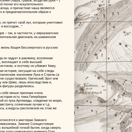
сения (чаша, Грааль, воздетые руки – )
ей точке
его искупительного
 агнца, и причастная чаша являются
о в предначертательном образе к
, он прячет свой лук, которым уничтожил
 и восходом..."
 – так, в частности, у евроазиатских
изонтальная диагональ на шаманском
и жизнь Кощея Бессмертного в русских
а он задует в раковину, вселенная
и, воплощает в себе высший
 истоком, и поэтому он убивает Каму,
кая история, несущая на себе следы
изическим значением Лука и Стрелы (а
 не существовало. Греческий Эрот или
 или Шиве, лишь впоследствии и,
и фигуры разделились.
а себе явные признаки очень
 истории есть тема Гипербореи
лой из лука Артемиды, хождение по морю,
австречу солнечным лучам и т.д.
а, а индусы располагали на этом же
 относятся к мистерии Зимнего
символизма. Зимнее Солнцестояние
с волшебной точкой бытия, когда смерть
ели этого уникального момента Года