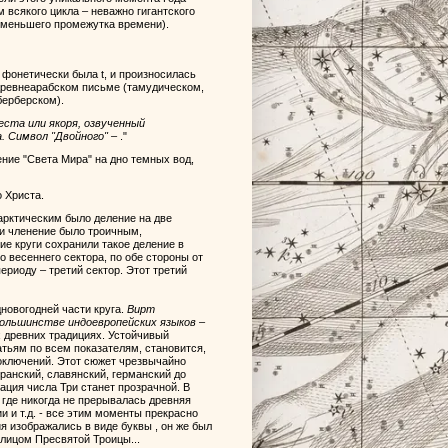
всякого цикла – неважно гигантского
е меньшего промежутка времени).
 фонетически была t, и произносилась
 в древнеарабском письме (тамудическом,
берберском).
еста или якоря, озвученный
a. Символ "Двойного" –
."
ение "Света Мира" на дно темных вод,
 Христа.
арктическим было деление на две
и членение было троичным,
ие круги сохранили такое деление в
о весеннего сектора, по обе стороны от
периоду – третий сектор. Этот третий
редновогодней части круга.
Вирт
 большинстве индоевропейских языков –
 древних традициях. Устойчивый
атьям по всем показателям, становится,
лоключений. Этот сюжет чрезвычайно
ранский, славянский, германский до
изация числа Три станет прозрачной. В
 где никогда не прерывалась древняя
и и т.д. - все этим моменты прекрасно
я изображались в виде буквы , он же был
лицом Пресвятой Троицы...