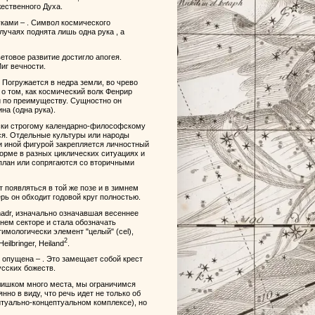
ественного Духа.
уками – . Символ космического
лучаях поднята лишь одна рука , а
етовое развитие достигло апогея.
иг вечности.
. Погружается в недра земли, во чрево
т о том, как космический волк Фенрир
ий по преимуществу. Сущностно он
на (одна рука).
ески строгому календарно-философскому
я. Отдельные культуры или народы
и иной фигурой закрепляется личностный
орме в разных циклических ситуациях и
 план или сопрягаются со вторичными
т появляться в той же позе и в зимнем
рь он обходит годовой круг полностью.
madr, изначально означавшая весеннее
нем секторе и стала обозначать
тимологически элемент "целый" (cel),
2
ilbringer, Heiland
.
 опущена – . Это замещает собой крест
усских божеств.
слишком много места, мы ограничимся
нно в виду, что речь идет не только об
итуально-концептуальном комплексе), но