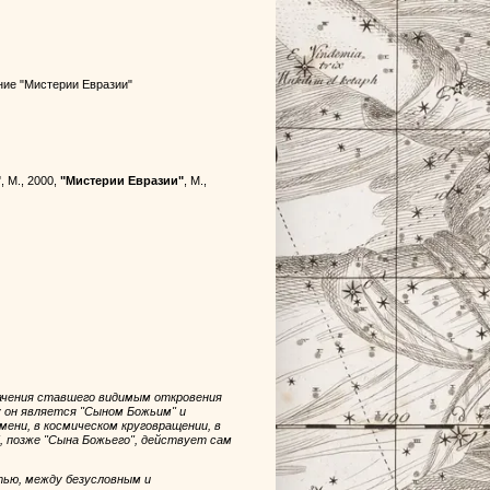
ние "Мистерии Евразии"
"
, М., 2000,
"Мистерии Евразии"
, М.,
означения ставшего видимым откровения
 он является "Сыном Божьим" и
мени, в космическом круговращении, в
", позже "Сына Божьего", действует сам
тью, между безусловным и