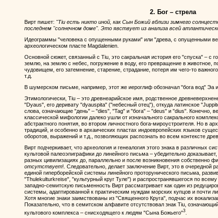
2. Бог – стрела
Вирт пишет:
"Tiu есть никто иной, как Сын Божий вблизи зимнего солнцест
последнем "солнечном доме". Это явствует из анализа всей атлантическ
Идеограммы "человека с опущенными руками" или "древа, с опущенными ве
археологическом пласте Magdalenien.
Основной сюжет, связанный с Tiu, это сакральная история его "спуска" – с го
землю, на землю с небес, погружение в воду, его превращение в животное,
чудовищем, его затемнение, старение, страдание, потеря им чего-то важного 
т.д.
В шумерском письме, например, этот же иероглиф обозначал "бога вод" Эа и
Этимологически, Tiu – это древнеарийское имя, родственное древневерхне
"Dyaus", его деривату "dyauspita" ("небесный отец"), откуда латинское "Juppite
слова, означающие "день" – "dies", "Tag" и "бога" – "deus" и "dius". Конечно,
классической мифологии далеко ушли от изначального сакрального комплекс
абстрактного понятия, во втором личностного бога-мироустроителя. Но в а
традиций, и особенно в архаических пластах индоевропейских языков суще
оборотов, выражений и т.д., позволяющих распознать во всем контексте дре
Вирт подчеркивает, что археология и генеалогия этого знака в различных с
культовой палеоэпиграфики до линейного письма – убедительно доказывает,
разных цивилизациях до, параллельно и после возникновения собственно фи
отсутствует
!. Следовательно, делает заключение Вирт, это в очередной 
единой гиперборейской системы линейного проторунического письма, развив
"Thulekulturkreise", "культурный круг Туле") и распространявшегося по всем
западно-семитскую письменность Вирт рассматривает как один из редуцир
системы, адаптированной к практическим нуждам морских купцов и почти ли
Хотя многие знаки заимствованы из "Священного Круга", подчас их вокализа
Показательно, что в семитском алфавите отсутствовал знак Tiu, означающ
3
культового комплекса – снисходящего к людям "Сына Божьего"
.