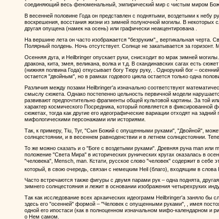
соединяющий весь феноменальный, эмпирический мир с чистым миром Бож
В весенней половине Года он представлен с поднятыми, воздетыми к небу р
воскрешения, восстания жизни из зимней полуночной могилы. В некоторых с
другая опущена (намек на осень) или графически неакцентирована .
На вершине лета он часто изображается "безруким",, вертикальная черта. Св
Полярный полдень. Ночь отсутствует. Солнце нe закатывается за горизонт. М
Осенняя дуга, и Heilbringer опускает руки, снисходит во мрак зимней могилы
дракона, кита, змея, великана, волка и т.д. В скандинавских сагах есть сюже
(нижняя полвина Года) откусывает богу Тюру руку, . Однорукий бог – осенн
остается "двойным", но в рамках годового цикла остается только одна полови
Различия между позами Heilbringer'а изначально соответствуют математич
смыслу сюжета. Однако постепенно цельность первичной модели нарушаетс
развивают предпочтительно фрагменты общей культовой картины. За той ил
характер космического Посредника, который появляется в фиксированной ф
сюжетах, тогда как другие его идеографические вариации отходят на задний
мифологическими персонажами или историями.
Так, к примеру, Tiu, Tyr, "Сын Божий с опущенными руками", "Двойной", може
солнцестоянии, и в весеннем равноденствии и в летнем солнцестоянии. Тепе
То же можно сказать и о "Боге с воздетыми руками". Древняя руна man или 
положение "Света Мира" в исторических рунических кругах оказалась в осен
"человека", Mensch, man. Кстати, русское слово "человек" содержит в себе э
который, в свою очередь, связан с немецким Heil (благо), входящим в слова He
Часто встречаются также фигуры с двумя парами рук – одна поднята, другая
зимнего солнцестояния и лежит в основании изображения четырехруких инд
Так как исследование всех архаических идеограмм Heilbringer'а заняло бы 
здесь его "осенней" формой – "Человек с опущенными руками", , имея постоя
одной его ипостаси (как в полноценном изначальном мифо-календарном и р
о Нем самом.