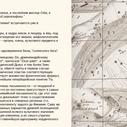
ояния, в последнем месяце Года, в
ой иероглифики."
твями" встречаются уже в
ры, в недра земли, в пещеру, в яму, под
 поглощение его зверем, мифологическим
– органа, члена, культового предмета и
 одновременно Бела, "солнечного бога".
немецкому Zio, древнеиндийскому
r", греческое "Zeus pater", а также
 ведический Дьяус и тем более Зевс
а, обретя черты в первом случае
рхаических пластах соответствующих
ствует множество фонетических формул,
внейшее гиперборейское понятие Tiu.
истемах письменности – от пещерной и
 что он постоянно присутствует в самых
никийской письменности, где этот знак
раз доказывает тезис о существовании
шегося в северных регионах (т.н.
у континенту задолго до Финикии. Саму же
ованных вариантов древней полноценной
шенной всякого культового значения.
ция изменена, а их смысл утрачен.
ий главнейшую идеограмму нордического