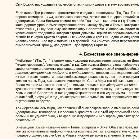
Сын Божий, нисходящий в ur, чтобы спасти мир и даровать ему воскресение.
Если слово Три развилось фонетически из идеи снисхождения Tiu, Tua, Tu в u
верхне-немецкое – zwa, англосаксонское twa, латинское duo, древнеиндийское
идеограммы Сына Божьего самого по себе Tua – tva – tav – dva и т.д. Таким
календарном уровне была внутренняя связь между Двумя и Тремя, которая 
относятся к , Сыну Божьему, космическому Спасителю. И снова мы видим п
христианской традицией, которая строит догматы Церкви на парадоксально
личности Иисуса Христа сакральных чисел Два и Три: Он – одно из лиц Трои
человеческая). Обе идеи заложены в древнейшем христианском перстослож
символизируют Троицу, два других – две природы Христа.
4. Божественное зверь-дерев
"Heilbringer" (Tiu, Tyr, ) в своем снисхождении тождественен идеограмме Д
"людях-деревьях", "лесных людях" и т.д. Символизм Дерева, леса, избрание
мифологического сюжета или капища восходит именно к этой гиперборейской
никакого конкретного предмета в отдельности
, вопреки эволюционистской
из пиктограмм, схематически изображающих реальных существ или предметы
зимняя часть Года, как символ нисхождения Света Мира (не обязательно сол
более метафизического понятия), – иными словами, как
абстрактная идея
–
культового почитания и сакрального осмысления реально существующих зве
Космический Спаситель в нисходящей траектории и его идеограмма – перви
ансамблей, ситуаций и т.д., на которые изначальный смысл переносился по 
внутреннего сходства.
Так Дерево как ось мира, как священный знак сакрализовано именно на осно
идеограммой Heilbringer'а. Особенно выразительно с этой идеограммой сов
белый, и не удивительно, что древние индоевропейцы выбрали два этих дер
почитаемых.
В немецком языке название ели – Tanne, а березы – Birke. Оба эти слова, по
тем же изначальным мифологическим комплексом Tiu, а следовательно, в н
предновогоднего спуска Света Мира в нижние регионы вселенной (в землю, 