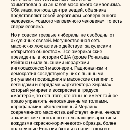
заимствована из анналов масонского символизма.
Оба знака полюса, центра вещей, оба знака
представляют собой иероглифы «совершенного
человека», «самого человечного человека», то есть
сверхчеловека.
Но и совсем трезвые либералы не свободны от
оккультных связей. Могущественная сеть
масонских лож активно действует за кулисами
«открытого общества». Все американские
президенты в истории США (кроме Рональда
Рейгана) были высшими иерархами
англосаксонской масонерии. Рационализм и
демократия соседствуют у них с пышными
ритуалами посвящения в масонские степени, с
легендами и обрядами «архитектора Хирама»,
который умирает и воскресает в градусе
«мастера», то есть того, кто отныне имеет тайное
право управлять непосвященными толпами,
«профанами». «Коллективный Мерлин»
современного масонства действует иначе, нежели
архаические спонтанно всплывающие архетипы
вождизма «красно-коричневого» образца, более
подходящие Евразии (хотя и в нацистском и в