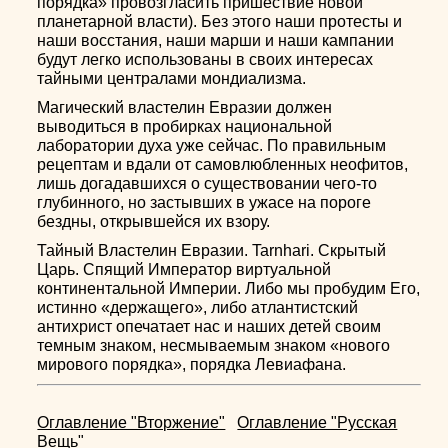
порядка» провозгласить пришествие новой
планетарной власти). Без этого наши протесты и
наши восстания, наши марши и наши кампании
будут легко использованы в своих интересах
тайными централами мондиализма.
Магический властелин Евразии должен
выводиться в пробирках национальной
лаборатории духа уже сейчас. По правильным
рецептам и вдали от самовлюбленных неофитов,
лишь догадавшихся о существовании чего-то
глубинного, но застывших в ужасе на пороге
бездны, открывшейся их взору.
Тайный Властелин Евразии. Tarnhari. Скрытый
Царь. Спящий Император виртуальной
континентальной Империи. Либо мы пробудим Его,
истинно «держащего», либо атлантистский
антихрист опечатает нас и наших детей своим
темным знаком, несмываемым знаком «нового
мирового порядка», порядка Левиафана.
Оглавление "Вторжение"
Оглавление "Русская
Вещь"