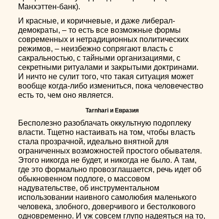
Манхэттен-банк).
И красные, и коричневые, и даже либерал-
демократы, – то есть все возможные формы
современных и нетрадиционных политических
режимов, – неизбежно сопрягают власть с
сакральностью, с тайными организациями, с
секретными ритуалами и закрытыми доктринами.
И ничто не сулит того, что такая ситуация может
вообще когда-либо измениться, пока человечество
есть то, чем оно является.
Tarnhari и Евразия
Бесполезно разоблачать оккультную подоплеку
власти. Тщетно настаивать на том, чтобы власть
стала прозрачной, идеально внятной для
ограниченных возможностей простого обывателя.
Этого никогда не будет, и никогда не было. А там,
где это формально провозглашается, речь идет об
обыкновенном подлоге, о массовом
надувательстве, об инструментальном
использовании наивного самолюбия маленького
человека, злобного, доверчивого и бестолкового
одновременно. И уж совсем глупо надеяться на то,