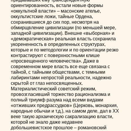
ориентированность, встали новые формы
«оккультной власти» – масонские ателье,
оккультистские ложи, тайные Ордена,
сохранившиеся до сих пор, несмотря на
обмирщвление цивилизации (по меньшей мере,
западной цивилизации). Внешне «выборная» и
«демократическая» реальная власть сохранила
укорененность в определенных структурах,
которые и по методологии и по ориентации резко
контрастируют с поверхностными клише
«просвещенного человечества». Даже в
современном мире власть все еще связана с
тайной, с тайными обществами, с темными
лабиринтами непростой реальности, надежно
скрытой от глаз непосвященных.
Материалистический советский режим,
провозгласивший торжество рационализма и
полный триумф разума над всеми видами
«отживших предрассудков» (Церковь, монархия,
народные обычаи и т.д.), на самом деле, дал в ХХ
веке такую архаическую сакрализацию власти,
которой не знало даже недавнее
добольшевистское прошлое – романовский