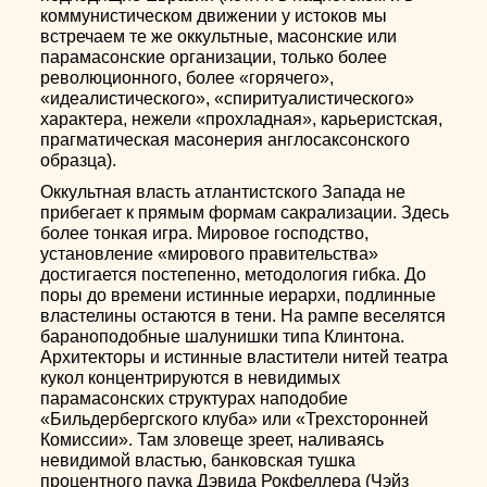
коммунистическом движении у истоков мы
встречаем те же оккультные, масонские или
парамасонские организации, только более
революционного, более «горячего»,
«идеалистического», «спиритуалистического»
характера, нежели «прохладная», карьеристская,
прагматическая масонерия англосаксонского
образца).
Оккультная власть атлантистского Запада не
прибегает к прямым формам сакрализации. Здесь
более тонкая игра. Мировое господство,
установление «мирового правительства»
достигается постепенно, методология гибка. До
поры до времени истинные иерархи, подлинные
властелины остаются в тени. На рампе веселятся
бараноподобные шалунишки типа Клинтона.
Архитекторы и истинные властители нитей театра
кукол концентрируются в невидимых
парамасонских структурах наподобие
«Бильдербергского клуба» или «Трехсторонней
Комиссии». Там зловеще зреет, наливаясь
невидимой властью, банковская тушка
процентного паука Дэвида Рокфеллера (Чэйз