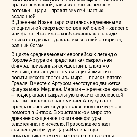
правят вселенной, так и их прямые земные
потомки – цари – правят землей, частью
вселенной.
В Древнем Иране цари считались наделенными
специальной сверхъестественной силой – хварено
или фарн. Эта сила – изображавшаяся в виде
крылатого диска – давала им высший авторитет,
равный богам.
В цикле средневековых европейских легенд о
Короле Артуре он предстает как сакральная
фигура, призванная осуществить сложную
миссию, связанную с реализацией «мистико-
политического спасения» мира, – поиск Святого
Грааля. Вместе с Артуром неотступно движется
фигура мага Мерлина. Мерлин – жреческое начало
– подчеркивает сакральную миссию королевской
власти, постоянно напоминает Артуру о его
предназначении, осуществляя попутно чудеса и
помогая в битвах. В христианском мире это
древнее священное почитание фигуры
властелина не исчезло. Православие знает
священную фигуру Царя-Императора,
помазанника Божьего, которого святые отцы