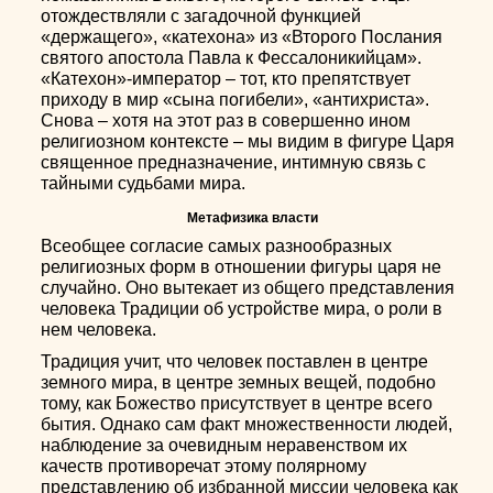
отождествляли с загадочной функцией
«держащего», «катехона» из «Второго Послания
святого апостола Павла к Фессалоникийцам».
«Катехон»-император – тот, кто препятствует
приходу в мир «сына погибели», «антихриста».
Снова – хотя на этот раз в совершенно ином
религиозном контексте – мы видим в фигуре Царя
священное предназначение, интимную связь с
тайными судьбами мира.
Метафизика власти
Всеобщее согласие самых разнообразных
религиозных форм в отношении фигуры царя не
случайно. Оно вытекает из общего представления
человека Традиции об устройстве мира, о роли в
нем человека.
Традиция учит, что человек поставлен в центре
земного мира, в центре земных вещей, подобно
тому, как Божество присутствует в центре всего
бытия. Однако сам факт множественности людей,
наблюдение за очевидным неравенством их
качеств противоречат этому полярному
представлению об избранной миссии человека как