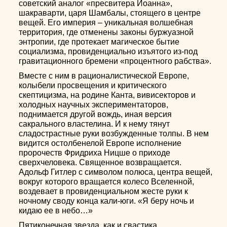
советский аналог «пресвитера Иоанна»,
шакраварти, царя Шамбалы, стоящего в центре
вещей. Его империя – уникальная волшебная
территория, где отменены законы буржуазной
энтропии, где протекает магическое бытие
социализма, провиденциально изъятого из-под
гравитационного бремени «процентного рабства».
Вместе с ним в рационалистической Европе,
колыбели просвещения и критического
скептицизма, на родине Канта, вивисекторов и
холодных научных экспериментаторов,
поднимается другой вождь, иная версия
сакрального властелина. И к нему тянут
сладострастные руки возбужденные толпы. В нем
видится остолбенелой Европе исполнение
пророчеств Фридриха Ницше о приходе
сверхчеловека. Священное возвращается.
Адольф Гитлер с символом полюса, центра вещей,
вокруг которого вращается колесо Вселенной,
воздевает в провиденциальном жесте руки к
ночному своду конца кали-юги. «Я беру ночь и
кидаю ее в небо…»
Пятиконечная звезда, как и свастика,