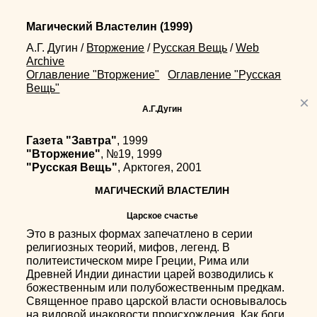
Магический Властелин
(1999)
А.Г. Дугин
/
Вторжение
/
Русская Вещь
/
Web
Archive
Оглавление "Вторжение"
Оглавление "Русская
Вещь"
×
А.Г.Дугин
Газета "Завтра"
, 1999
"Вторжение"
, №19, 1999
"Русская Вещь"
, Арктогея, 2001
МАГИЧЕСКИЙ ВЛАСТЕЛИН
Царское счастье
Это в разных формах запечатлено в серии
религиозных теорий, мифов, легенд. В
политеистическом мире Греции, Рима или
Древней Индии династии царей возводились к
божественным или полубожественным предкам.
Священное право царской власти основывалось
на видовой инаковости происхождения. Как боги