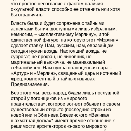
что простое несогласие с фактом наличия
оккультной власти способно ее отменить или хотя
бы ограничить.
Власть была и будет сопряжена с тайными
аспектами бытия, доступными лишь избранным,
немногим, – «коллективному Мэрлину», и той
единственной фигуре, на которую этот «Мэрлин»
сделает ставку. Нам, русским, нам, евразийцам,
сегодня нужен вождь. Настоящий вождь, не
суррогат, не профан, не чиновник, не
маргинальный выскочка, не маниакальный
себялюбивец. Нам нужна полноценная пара –
«Артур» и «Мерлин», священный царь и истинный
жрец, компетентный в тайных извивах
Предназначения.
Без этого мы, весь народ, будем лишь послушной
отарой у погонщиков из «мирового
правительства», которое вот-вот объявит о своем
существовании открыто (последние строки из
новой книги Збигнева Бжезинского «Великая
шахматная доска»* имеют прямое отношение к
решимости архитекторов «нового мирового