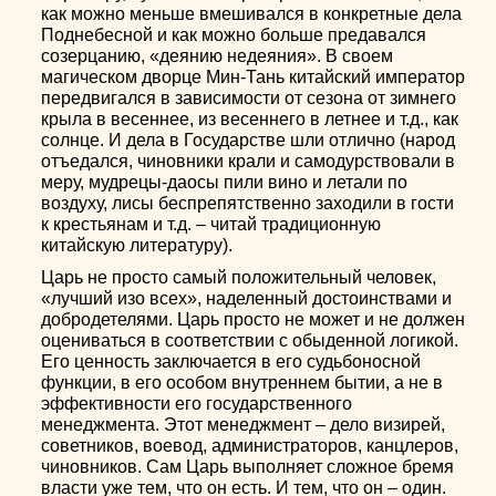
как можно меньше вмешивался в конкретные дела
Поднебесной и как можно больше предавался
созерцанию, «деянию недеяния». В своем
магическом дворце Мин-Тань китайский император
передвигался в зависимости от сезона от зимнего
крыла в весеннее, из весеннего в летнее и т.д., как
солнце. И дела в Государстве шли отлично (народ
отъедался, чиновники крали и самодурствовали в
меру, мудрецы-даосы пили вино и летали по
воздуху, лисы беспрепятственно заходили в гости
к крестьянам и т.д. – читай традиционную
китайскую литературу).
Царь не просто самый положительный человек,
«лучший изо всех», наделенный достоинствами и
добродетелями. Царь просто не может и не должен
оцениваться в соответствии с обыденной логикой.
Его ценность заключается в его судьбоносной
функции, в его особом внутреннем бытии, а не в
эффективности его государственного
менеджмента. Этот менеджмент – дело визирей,
советников, воевод, администраторов, канцлеров,
чиновников. Сам Царь выполняет сложное бремя
власти уже тем, что он есть. И тем, что он – один.