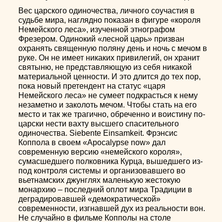
Вес царского одиночества, личного соучастия в
судьбе мира, наглядно показан в фигуре «короля
Немейского леса», изученной этнографом
Фрезером. Одинокий «лесной царь» призван
охранять священную поляну день и ночь с мечом в
руке. Он не имеет никаких привилегий, он хранит
святыню, не представляющую из себя никакой
материальной ценности. И это длится до тех пор,
пока новый претендент на статус «царя
Немейского леса» не сумеет подкрасться к нему
незаметно и заколоть мечом. Чтобы стать на его
место и так же трагично, обреченно и воистину по-
царски нести вахту высшего спасительного
одиночества. Siebente Einsamkeit. Фрэнсис
Коппола в своем «Apocalypse now» дал
современную версию «немейского короля»,
сумасшедшего полковника Курца, вышедшего из-
под контроля системы и организовавшего во
вьетнамских джунглях маленькую жестокую
монархию – последний оплот мира Традиции в
деградировавшей «демократической»
современности, изгнавшей дух из реальности вон.
Не случайно в фильме Копполы на столе