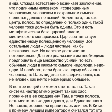
вида. Отсюда естественно возникает заключение,
что подлинным человеком, «совершенным
человеком», человеком в сакральном смысле
является далеко не всякий. Более того, так как
центр, полюс, по определению, только один, такой
человек тоже должен быть одним. Это и есть
метафизическая база царской власти,
мистического монархизма. Царь соответствует
единственному полноценному человеку. Все
остальные люди – люди частные, как бы
незаконченные. Их царское достоинство
потенциально. Для его реализации им необходимо
предпринять еще множество усилий, то есть
обычные люди в каком-то смысле недолюди, недо-
цари. И наоборот, если брать за норму обычного
человека, то Царь видится как сверхчеловек, как
нечеловек, как нечто неизмеримо большее.
В центре вещей не может стоять толпа. Такая
система неотвратимо рухнет, так как хаос
проникнет в ее сердцевину. Там, в точке полюса,
есть место только для одного, для Единственного.
Не важно, хорошо ли правит царь или нет. В Китае,
к примеру, лучшим императором считался тот, кто