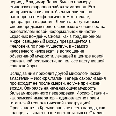
период. Владимир Ленин был по примеру
египетских фараонов забальзамирован. Его
историческая личность была молниеносно
растворена в мифологическом контексте,
превращена в архетип. Ленин стал культовым
«первопредком» нового советского человечества,
основателем новой неформальной династии
«красных вождей». Снова, как в традиционном
мифе, священный Вождь превращается в
«человека по преимуществу», в «самого
человечного человека», в воплощение
объективной мудрости, лежащей в центре новой
социальной реальности, на полюсе наступившей
советской эры.
Вслед за ним приходит другой мифологический
властелин – Иосиф Сталин. Теперь сакрализация
происходит не после смерти, но уже при жизни
вождя. Опираясь на неувядающую мудрость
бальзамированного первопредка, Иосиф Сталин –
как римский император – единовластно правит
гигантской геополитической конструкцией.
Просыпается в Кремле раньше всего народа, как
солнце, засыпает позже всех остальных. Сталин –