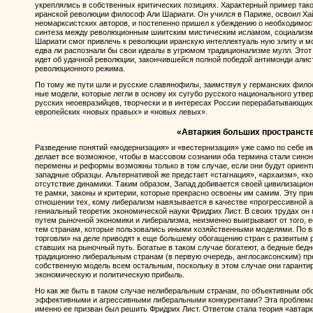
укреплялись в собственных критических позициях. Характерный пример тако
иранской революции философ Али Шариати. Он учился в Париже, освоил Хайд
неомарксистских авторов, и постепенно пришел к убеждению о необходимос
синтеза между революционным шиитским мистическим исламом, социализм
Шариати смог привлечь к революции иранскую интеллектуаль ную элиту и мо
едва ли распознали бы свои идеалы в угрюмом традиционализме мулл. Этот 
идет об удачной революции, закончившейся полной победой антимонди алист
революционного режима.
По тому же пути шли и русские славянофилы, заимствуя у германских филос
ные модели, которые легли в основу их сугубо русского национального утв
русских неоевразийцев, творчески и в интересах России перерабатывающи
европейских «новых правых» и «новых левых».
«Автаркия больших пространст
Разведение понятий «модернизация» и «вестернизация» уже само по себе и
делает все возможное, чтобы в массовом сознании оба термина стали синон
перемены и реформы возможны только в том случае, если они будут ориент
западные образцы. Альтернативой же предстает «стагнация», «архаизм», «к
отсутствие динамики. Таким образом, Запад добивается своей цивилизацио
те рамки, законы и критерии, которые прекрасно освоены им самим. Эту при
отношении тех, кому либерализм навязывается в качестве «прогрессивной 
гениальный теоретик экономической науки Фридрих Лист. В своих трудах он 
путем рыночной экономики и либерализма, неизменно выигрывают от того, 
тем странам, которые пользовались иными хозяйственными моделями. По 
торговли» на деле приводят к еще большему обогащению стран с развитым р
ставших на рыночный путь. Богатые в таком случае богатеют, а бедные бедн
традиционно либеральным странам (в первую очередь, англосаксонским) п
собственную модель всем остальным, поскольку в этом случае они гарант
экономическую и политическую прибыль.
Но как же быть в таком случае нелиберальным странам, по объективным о
эффективными и агрессивными либеральными конкурентами? Эта проблема о
именно ее призван был решить Фридрих Лист. Ответом стала теория «автарк