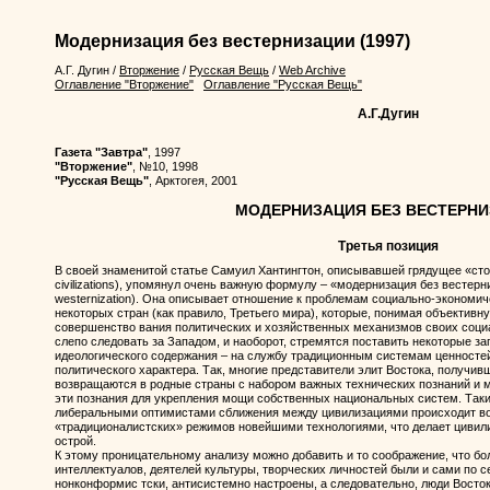
Модернизация без вестернизации
(1997)
А.Г. Дугин
/
Вторжение
/
Русская Вещь
/
Web Archive
Оглавление "Вторжение"
Оглавление "Русская Вещь"
А.Г.Дугин
Газета "Завтра"
, 1997
"Вторжение"
, №10, 1998
"Русская Вещь"
, Арктогея, 2001
МОДЕРНИЗАЦИЯ БЕЗ ВЕСТЕРН
Третья позиция
В своей знаменитой статье Самуил Хантингтон, описывавшей грядущее «стол
civilizations), упомянул очень важную формулу – «модернизация без вестерни
westernization). Она описывает отношение к проблемам социально-экономич
некоторых стран (как правило, Третьего мира), которые, понимая объективн
совершенство вания политических и хозяйственных механизмов своих соци
слепо следовать за Западом, и наоборот, стремятся поставить некоторые за
идеологического содержания – на службу традиционным системам ценностей
политического характера. Так, многие представители элит Востока, получи
возвращаются в родные страны с набором важных технических познаний и м
эти познания для укрепления мощи собственных национальных систем. Так
либеральными оптимистами сближения между цивилизациями происходит в
«традиционалистских» режимов новейшими технологиями, что делает циви
острой.
К этому проницательному анализу можно добавить и то соображение, что 
интеллектуалов, деятелей культуры, творческих личностей были и сами по с
нонконформис тски, антисистемно настроены, а следовательно, люди Востока