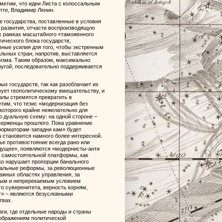
метим, что идеи Листа с колоссальным
итте, Владимир Ленин.
е государства, поставленные в условия
 развития, отчасти воспроизводящую
ых рамках масштабного «таможенного
ического блока государств,
ные усилия для того, чтобы экстренным
льных стран, напротив, выставляется
низма. Таким образом, максимально
ругой, последовательно поддерживается
ых государств, так как разоблачает их
вует геополитическому вмешательству, и
алы стремятся превратить в
тим, что тезис «модернизация без
которого крайне нежелательно для
 дуальную схему: на одной стороне –
верженцы прошлого. Пока уравнение
форматорам-западни кам» будет
а становится намного более интересной.
е противостояние всегда рано или
дущее», появляются «модернисты-анти
к самостоятельной платформы, как
зко нарушает пропорции банального
икальные реформы, за революционные
ажных областях управления, за
ным и непререкаемым условием
го суверенитета, верность корням,
т» – являются безусловными
твах.
ги, где отдельные народы и страны
оображениям политической