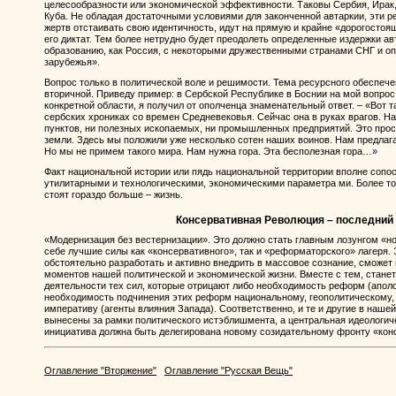
целесообразности или экономической эффективности. Таковы Сербия, Ирак,
Куба. Не обладая достаточными условиями для законченной автаркии, эти
жертв отстаивать свою идентичность, идут на прямую и крайне «дорогосто
его диктат. Тем более нетрудно будет преодолеть определенные издержки а
образованию, как Россия, с некоторыми дружественными странами СНГ и 
зарубежья».
Вопрос только в политической воле и решимости. Тема ресурсного обеспече
вторичной. Приведу пример: в Сербской Республике в Боснии на мой вопро
конкретной области, я получил от ополченца знаменательный ответ. – «Вот та
сербских хрониках со времен Средневековья. Сейчас она в руках врагов. На 
пунктов, ни полезных ископаемых, ни промышленных предприятий. Это прост
земли. Здесь мы положили уже несколько сотен наших воинов. Нам предлага
Но мы не примем такого мира. Нам нужна гора. Эта бесполезная гора…»
Факт национальной истории или пядь национальной территории вполне соп
утилитарными и технологическими, экономическими параметра ми. Более то
стоят гораздо больше – жизнь.
Консервативная Революция – последний
«Модернизация без вестернизации». Это должно стать главным лозунгом «но
себе лучшие силы как «консервативного», так и «реформаторского» лагеря.
обстоятельно разработать и активно внедрить в массовое сознание, сможе
моментов нашей политической и экономической жизни. Вместе с тем, стане
деятельности тех сил, которые отрицают либо необходимость реформ (аполог
необходимость подчинения этих реформ национальному, геополитическому,
императиву (агенты влияния Запада). Соответственно, и те и другие в наше
вынесены за рамки политического истэблишмента, а центральная идеологич
инициатива должна быть делегирована новому созидательному фронту «ко
Оглавление "Вторжение"
Оглавление "Русская Вещь"