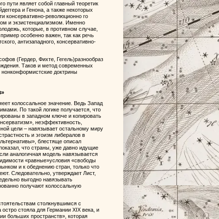
го пути являет собой главный теоретик
еггера и Генона, а также некоторых
ти консервативно-революционно го
ом и экзистенциализмом. Именно
лодежь, которые, в противном случае,
пример особенно важен, так как речь
ского, антизападного, консервативно-
офов (Гердер, Фихте, Гегель)разнообраз
ерждения. Таков и метод современных
х нонконформистские доктрины
в»
меет колоссальное значение. Ведь Запад
имами. По такой логике получается, что
ированы в западном ключе и копировать
онсерватизм», неэффективность,
нной цели – навязывает остальному миру
страстность и эгоизм либералов в
альтернативы», блестяще описал
показал, что страны, уже давно идущие
если аналогичная модель навязывается
видимости «равные»условия «свободы
ынком и к обеднению стран, только что
еют. Следовательно, утверждает Лист,
редельно выгодно навязывать
ированно получают колоссальную
бстоятельствам столкнувшимся с
стро стояла для Германии XIX века, и
ии больших пространств», которая