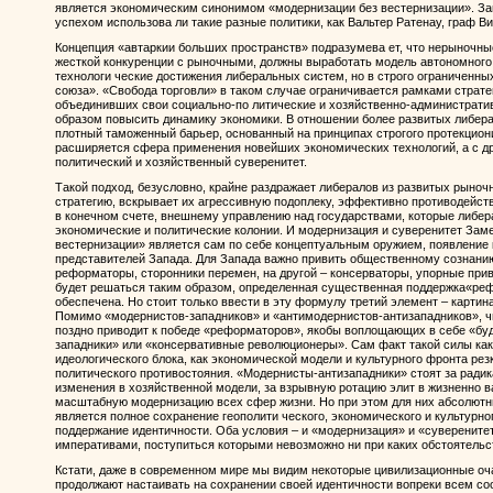
является экономическим синонимом «модернизации без вестернизации». За
успехом использова ли такие разные политики, как Вальтер Ратенау, граф В
Концепция «автаркии больших пространств» подразумева ет, что нерыночны
жесткой конкуренции с рыночными, должны выработать модель автономного
технологи ческие достижения либеральных систем, но в строго ограниченн
союза». «Свобода торговли» в таком случае ограничивается рамками стратег
объединивших свои социально-по литические и хозяйственно-административ
образом повысить динамику экономики. В отношении более развитых либера
плотный таможенный барьер, основанный на принципах строгого протекцио
расширяется сфера применения новейших экономических технологий, а с д
политический и хозяйственный суверенитет.
Такой подход, безусловно, крайне раздражает либералов из развитых рыночн
стратегию, вскрывает их агрессивную подоплеку, эффективно противодейст
в конечном счете, внешнему управлению над государствами, которые либер
экономические и политические колонии. И модернизация и суверенитет Заме
вестернизации» является сам по себе концептуальным оружием, появление 
представителей Запада. Для Запада важно привить общественному сознанию
реформаторы, сторонники перемен, на другой – консерваторы, упорные при
будет решаться таким образом, определенная существенная поддержка«ре
обеспечена. Но стоит только ввести в эту формулу третий элемент – картин
Помимо «модернистов-западников» и «антимодернистов-антизападников», чь
поздно приводит к победе «реформаторов», якобы воплощающих в себе «бу
западники» или «консервативные революционеры». Сам факт такой силы ка
идеологического блока, как экономической модели и культурного фронта ре
политического противостояния. «Модернисты-антизападники» стоят за рад
изменения в хозяйственной модели, за взрывную ротацию элит в жизненно в
масштабную модернизацию всех сфер жизни. Но при этом для них абсолют
является полное сохранение геополити ческого, экономического и культурно
поддержание идентичности. Оба условия – и «модернизация» и «суверените
императивами, поступиться которыми невозможно ни при каких обстоятельс
Кстати, даже в современном мире мы видим некоторые цивилизационные оча
продолжают настаивать на сохранении своей идентичности вопреки всем с