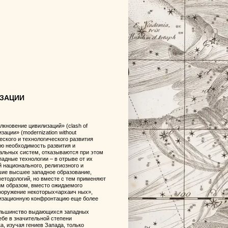
ИЗАЦИИ
кновение цивилизаций» (clash of
зации» (modernization without
еского и технологического развития
ую необходимость развития и
альных систем, отказываются при этом
падные технологии – в отрыве от их
 национального, религиозного и
вшие высшее западное образование,
етодологий, но вместе с тем применяют
им образом, вместо ожидаемого
ооружение некоторых«архаич ных»,
лизационную конфронтацию еще более
большинство выдающихся западных
ебе в значительной степени
, изучая гениев Запада, только