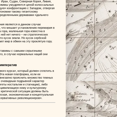
 Иран, Судан, Северная Корея, Ливия,
 режимы умудряются ценой колоссальных
ящую» конфронтацию с Западом, отвергая
втономии такому гигантскому
определенными державами «дальнего
ния является в данном случае
с, что мешает установлению перемирия в
 гора, маленькая гора известна в
ней нет ничего – ни стратегических
о кусок земли. Но кусок сербской
ют мир в обмен на эту проклятую гору.
оставимы с самыми серьезными
го, в случае нормальных наций они
 императив
вого курса», который должен сплотить в
 Эта новая платформа, если ее
т внезапно прояснить множество темных
т очевидным подрывной характер
еты ностальгии и стагнации), либо
 цивилизацион ному и культурному
й критической ситуации должны быть
еская, экономическая и концептуальная
нсервативных революционеров».