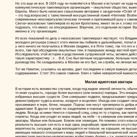
Но это еще не все. В 1924 году он появляется в Москве и вступает не куда-н
коммунистическую тамплиерскую организацию – оккультное общество, выве
Европы. Много было написано серьезными авторами о загадочном «Order of L
– это под вопросом) с таинственной могущественной ложей «Hermetic Brothe
современные неоспиритуалистические течения и приложившей руку к самом
Света» московских тамплиеров из музея Кропоткина, имеет ли он к этому 
подумать, что имеет, но опосредованно. Впрочем, это отдельная история. В
именно в эту организацию.
Из всех показаний по делу о «московских тамплиерах» явствует, что Владим
молодого ретушера (смысл этого имени мы поймем в дальнейшем), попал в 
у него ничего не получалось в Москве (видимо, и в Ялте тоже), так что его 
всего, там при обсуждении оккультных тем, в перерывах между жесткой крит
Исследователь этой истории и родственник супружеской четы, активно дейс
такую характеристику : «… В.И. Сно был вечным неудачником, больным чело
руководства. Не складывались в Москве ни его быт, ни служба, ни личная жи
Тот же Никитин, ссылаясь на архивы, дает последнюю и самую важную детал
содержанием». Стоп! Это самое главное. Ключ к тайне невероятной важности
Малая идиотская аватара
В истории есть множество случаев, когда под видом земной личности, обычно
то иная сущность, гораздо более высокого (или низкого) порядка. Это инкар
избранных высших существ. Они совершают подвиги, предсказывают гряду
демонстрируют чудеса аскезы, колдуют и исцеляют. Иногда они создают гига
просиживают в норе, бочке, пещере. Подчас они несут чрезмерность добра
адамитами. В других случаях по злодеяниям и порокам превосходят нижний
людям. Всегда за ними тянется странный след, след по ту сторону, как пре
планеты. Когда они уходят из мира людей, на небе – в северном или южном ег
аватары. Малые или большие. Благие или зловещие. Но помимо этого класс
реальность высших сил есть и еще одна, редчайшая, практически отсутств
вероятности, ситуация, когда воплощается не плохое, не хорошее, не высшее
имеющее никакого отношения к миру людей и банальной механической экон
неизвестная оккультно-религиозному мэйнстриму форма – т.н. «идиотская а