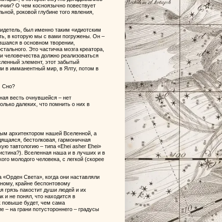
ичии? О чем косноязычно повествует
ной, роковой глубине того явления,
видетель, был именно таким «идиотским
ть, в которую мы с вами погружены. Он –
вшаяся в основном творении,
стального. Это частичка мозга креатора,
ии человечества должно реализоваться
сленный элемент, этот забытый
и в имманентный мир, в Ялту, потом в
ч Сно?
ная весть очнувшейся – нет
олько далеких, что помнить о них в
ным архитектором нашей Вселенной, а
дящаяся, бестолковая, гармоничная
ую тавтологию – типа «Ehei asher Ehei»
истина?). Вселенная наша и в лучших и в
го молодого человека, с легкой (скорее
 «Орден Света», когда они наставляли
ному, крайне беспонтовому
 грязь пакостит души людей и их
 и не понял, что находится в
ик повыше будет, чем сама
– на грани потустороннего – градусы