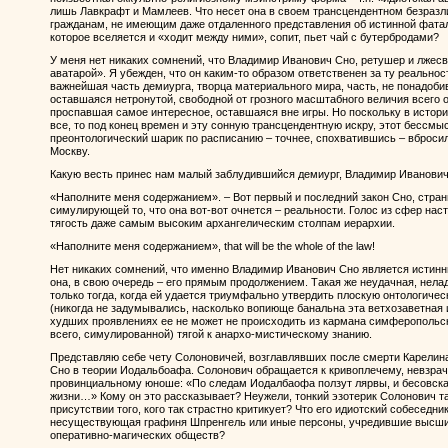
лишь Лавкрафт и Мамлеев. Что несет она в своем трансцендентном безразл
гражданам, не имеющим даже отдаленного представления об истинной фаталь
которое вселяется и «ходит между ними», сопит, пьет чай с бутербродами?
У меня нет никаких сомнений, что Владимир Иванович Сно, ретушер и лжес
аватарой». Я убежден, что он каким-то образом ответственен за ту реальнос
важнейшая часть демиурга, творца материального мира, часть, не понадоби
оставшаяся нетронутой, свободной от грозного масштабного величия всего о
проспавшая самое интересное, оставшаяся вне игры. Но поскольку в истор
все, то под конец времен и эту сонную трансцендентную искру, этот бессмы
преонтологический шарик по расписанию – точнее, спохватившись – вбросил
Москву.
Какую весть принес нам малый заблудившийся демиург, Владимир Иванови
«Наполните меня содержанием». – Вот первый и последний закон Сно, стран
симулирующей то, что она вот-вот очнется – реальности. Голос из сфер наст
тягость даже самым высоким архангелическим столпам иерархии.
«Наполните меня содержанием», that will be the whole of the law!
Нет никаких сомнений, что именно Владимир Иванович Сно является истин
она, в свою очередь – его прямым продолжением. Такая же неудачная, нела
только тогда, когда ей удается триумфально утвердить плоскую онтологическ
(никогда не задумывались, насколько вопиюще банальна эта ветхозаветная 
худших проявлениях ее не может не происходить из кармана симферопольско
всего, симулированной) тягой к анархо-мистическому знанию.
Представляю себе чету Солоновичей, возглавлявших после смерти Карелина
Сно в теории Иодальбоафа. Солонович обращается к кривоплечему, невзрач
провинциальному юноше: «По следам Иодалбаофа ползут лярвы, и бесовская
жизни…» Кому он это рассказывает? Неужели, тонкий эзотерик Солонович так
присутствии того, кого так страстно критикует? Что его идиотский собеседн
несуществующая графиня Шпренгель или иные персоны, учредившие высшие 
оперативно-магических обществ?