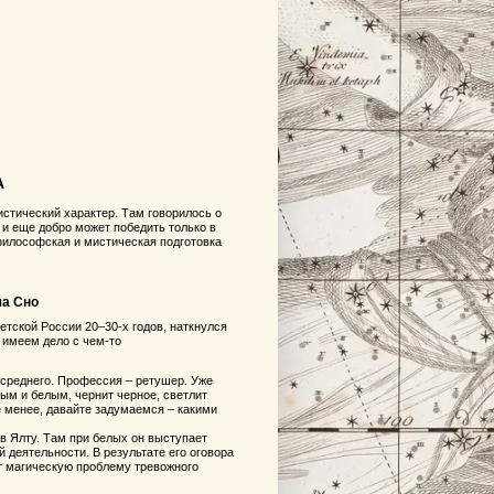
А
истический характер. Там говорилось о
, и еще добро может победить только в
философская и мистическая подготовка
ча Сно
тской России 20–30-х годов, наткнулся
ы имеем дело с чем-то
е среднего. Профессия – ретушер. Уже
ным и белым, чернит черное, светлит
не менее, давайте задумаемся – какими
в Ялту. Там при белых он выступает
деятельности. В результате его оговора
ет магическую проблему тревожного