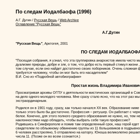
По следам Иодалбаофа
(1996)
А.Г. Дугин
/
Русская Вещь
/
Web Archive
Оглавление "Русская Вещь"
А.Г.Дугин
"Русская Вещь"
, Арктогея, 2001
ПО СЛЕДАМ ИОДАЛБАОФ
"Посещая собрания, я узнал, что эта группировка анархистов имела чисто м
дуализме природы, добре и зле, о том, что добро есть первый стимул жизни 
том случае, если оно найдет достаточно своих поборников. Очень сложная 
требуется человеку, чтобы он мог быть его насадителем"
В.И. Сно из «Подробной автобиографии»
Простая жизнь Владимира Иванови
Просматривая архивы ОГПУ о деятельности мистических организаций в Сове
на дело одного молодого человека. Мне сразу стало ясно, что на этот раз м
экстраординарным.
Родился он в 1901 году, сразу, как только начался ХХ век. Образование ниж
только этого было бы достаточно. Профессия – ретушер. Он работает с чер
белое. Конечно, для этого полного среднего образования не нужно, но, тем 
наклонностями надо обладать, чтобы выбрать себе такую профессию?
Родившись в Симферополе и пожив там определенный срок, наш герой едет 
свидетелем по облыжному обвинению группы из 11 большевиков в подрывной 
6 человек расстреляно, 5 отправлено на каторгу. Юноша великолепно реша
числа 11. (Позже он во всем сознается.)