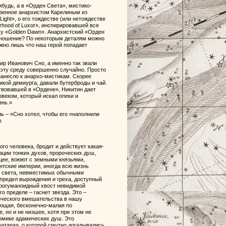
ибудь, а в «Орден Света», мистико-
зенное анархистом Карелиным из
ight», о его тождестве (или нетождестве
rhood of Luxor», инспирировавшей все
у «Golden Dawn». Анархистский «Орден
отношение? По некоторым деталям можно
ажно лишь что наш герой попадает
ир Иванович Сно, а именно так звали
эту среду совершенно случайно. Просто
и занесло к анархо-мистикам. Скорее
икой демиурга, давали бутерброды и чай.
твовавшей в «Ордене», Никитин дает
веком, который искал опеки и
знь.»
ь – «Сно хотел, чтобы его «наполнили
.
го человека, бродит и действует какая-
нации тонких духов, пророческих душ,
щее, воюют с земными князьями,
нтские империи, иногда всю жизнь
 и света, невместимых обычными
 предел вырождения и греха, доступный
терогуманоидный хвост невидимой
о пределе – гаснет звезда. Это –
ического вмешательства в нашу
ующая, бесконечно-малая по
, но и не низшее, хотя при этом не
омике адамических душ. Это
ватара», о которой смутно догадывались