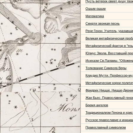
Пусть ветерок овеет душу тво
Ошым ошым
Математика
Смерти звонкая песнь
Рене Генон. Учитель, указавши
Великая метафизическая проб
Метафизический фактор в ''язы
Юлиус Эвола. Восставший про
Исихазм Св.Паламы. ''Обожени
Толкование Символа Веры
Клаудио Мутти. Профессор-м
Метафизические корни полити
Фридрих Ницше. Ницше-Диони
Жан Бьес. Православный гено
Бремя ангелов
Традиционализм Генона и хрис
Русское православие и инициа
Православный символизм