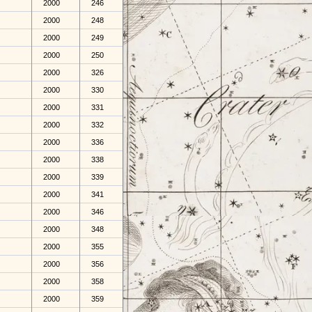
2000
246
2000
248
2000
249
2000
250
2000
326
2000
330
2000
331
2000
332
2000
336
2000
338
2000
339
2000
341
2000
346
2000
348
2000
355
2000
356
2000
358
2000
359