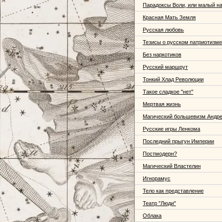
Парадоксы Воли, или малый н
Красная Мать Земля
Русская любовь
Тезисы о русском патриотизме
Без наркотиков
Русский маршрут
Тонкий Хлад Революции
Такое сладкое ''нет''
Мертвая жизнь
Магический большевизм Андре
Русские игры Ленкома
Последний прыгун Империи
Постмодерн?
Магический Властелин
Игнорамус
Тело как представление
Театр ''Люди''
Облака