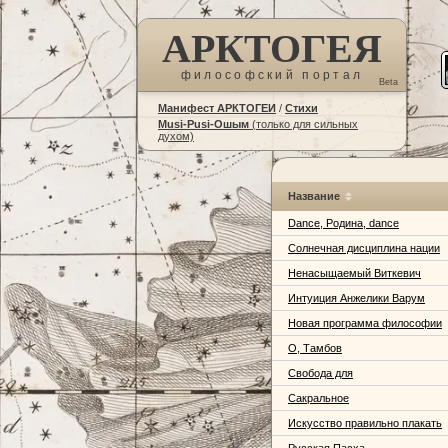
АРКТОГЕЯ
философский портал
Beta
Манифест АРКТОГЕИ
/
Стихи
Musi-Pusi-Ошым
(только для сильных
духом)
Название
Dance, Родина, dance
Солнечная дисциплина нации
Ненасыщаемый Виткевич
Интуиция Анжелики Варум
Новая программа философии
О, Тамбов
Свобода для
Сакральное
Искусство правильно плакать