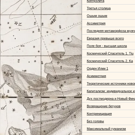
Контрэлита
Третья столица
Ошым ошым
Ассиметрия
Последняя метаморфоза муж
Евразия превыше всего
Поле боя - высшая школа
Космический Спаситель 1. Tiu
Космический Спаситель 2. Ka
Орден Илии 1
Асимметрия
Теоретические источники ново
Капитализм: индивидуальное 
Дух постмодерна и Новый Фин
Возвращение бегунов
Контринициация
Без головы
Максимальный гуманизм