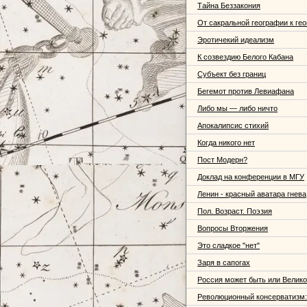
Тайна Беззакония
От сакральной географии к гео
Эротичекий идеализм
К созвездию Белого Кабана
Субъект без границ
Бегемот против Левиафана
Либо мы — либо ничто
Апокалипсис стихий
Когда никого нет
Пост Модерн?
Доклад на конференции в МГУ
Ленин - красный аватара гнева
Пол. Возраст. Поэзия
Вопросы Вторжения
Это сладкое "нет"
Заря в сапогах
Россия может быть или Велико
Революционный консерватизм: