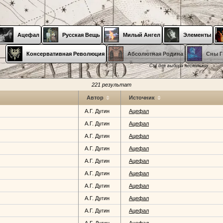
Ацефал
Русская Вещь
Милый Ангел
Элементы
Консервативная Революция
Абсолютная Родина
Сны Г
Ctrl для выбора нескольких
221 результат
Автор
Источник
А.Г. Дугин
Ацефал
А.Г. Дугин
Ацефал
А.Г. Дугин
Ацефал
А.Г. Дугин
Ацефал
А.Г. Дугин
Ацефал
А.Г. Дугин
Ацефал
А.Г. Дугин
Ацефал
А.Г. Дугин
Ацефал
А.Г. Дугин
Ацефал