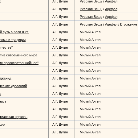
ю
А.Г. Дугин
Русская Вещь
/
Ацефал
А.Г. Дугин
Русская Вещь
/
Ацефал
А.Г. Дугин
Русская Вещь
/
Ацефал
А.Г. Дугин
Русская Вещь
/
Ацефал
/
Вторжение
й путь в Кали-Юге
А.Г. Дугин
Милый Ангел
лема и традиции
А.Г. Дугин
Милый Ангел
честве''
А.Г. Дугин
Милый Ангел
тив современного мира
А.Г. Дугин
Милый Ангел
е преестественнейшее''
А.Г. Дугин
Милый Ангел
А.Г. Дугин
Милый Ангел
уджахид
А.Г. Дугин
Милый Ангел
ческих идеологий
А.Г. Дугин
Милый Ангел
с
А.Г. Дугин
Милый Ангел
нист
А.Г. Дугин
Милый Ангел
А.Г. Дугин
Милый Ангел
тианская церковь
А.Г. Дугин
Милый Ангел
ция
А.Г. Дугин
Милый Ангел
А.Г. Дугин
Милый Ангел