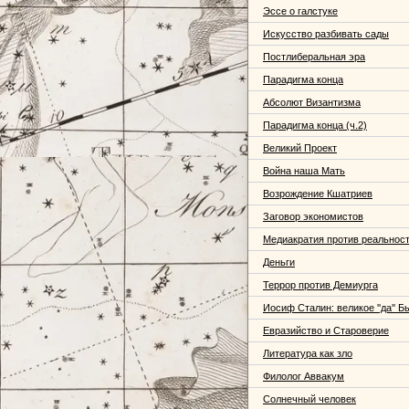
Эссе о галстуке
Искусство разбивать сады
Постлиберальная эра
Парадигма конца
Абсолют Византизма
Парадигма конца (ч.2)
Великий Проект
Война наша Мать
Возрождение Кшатриев
Заговор экономистов
Медиакратия против реальнос
Деньги
Террор против Демиурга
Иосиф Сталин: великое ''да'' Б
Евразийство и Староверие
Литература как зло
Филолог Аввакум
Солнечный человек