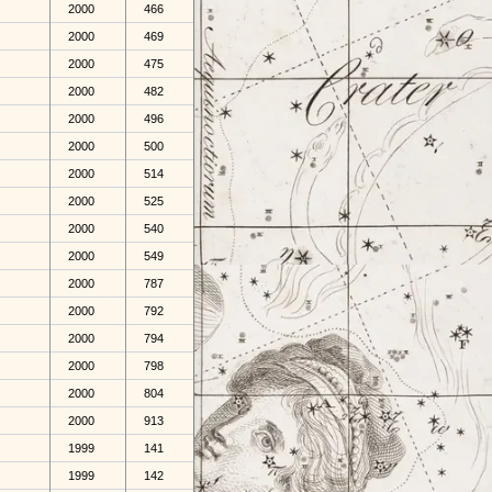
2000
466
2000
469
2000
475
2000
482
2000
496
2000
500
2000
514
2000
525
2000
540
2000
549
2000
787
2000
792
2000
794
2000
798
2000
804
2000
913
1999
141
1999
142