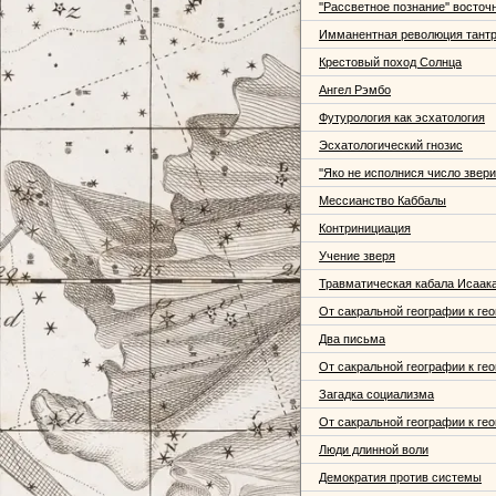
''Рассветное познание'' восто
Имманентная революция тант
Крестовый поход Солнца
Ангел Рэмбо
Футурология как эсхатология
Эсхатологический гнозис
''Яко не исполнися число звери
Мессианство Каббалы
Контринициация
Учение зверя
Травматическая кабала Исаак
От сакральной географии к ге
Два письма
От сакральной географии к гео
Загадка социализма
От сакральной географии к гео
Люди длинной воли
Демократия против системы