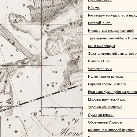
Русская Пасха
Ибо ум!
Растворим государство в наро
Вставай, енот...
Нищета, как сладко имя твоё
Травматическая каббала Исаа
Мы и Миллениум
Эсхатологический смысл совр
Империя Сна
Четвертая зона
Ислам против ислама
Евразия превыше всего
Брат наш Кукша убит на рассв
Мировоззренческий код
Украина или Империя
Сумерки тирана
Обреченный Израиль
Континент в мировой паутине