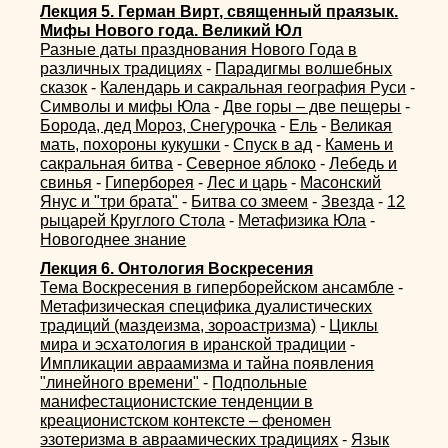
Лекция 5. Герман Вирт, священный праязык.
Мифы Нового года. Великий Юл
Разные даты празднования Нового Года в
различных традициях
-
Парадигмы волшебных
сказок
-
Календарь и сакральная география Руси
-
Символы и мифы Юла
-
Две горы – две пещеры
-
Борода, дед Мороз, Снегурочка
-
Ель
-
Великая
мать, похороны кукушки
-
Спуск в ад
-
Камень и
сакральная битва
-
Северное яблоко
-
Лебедь и
свинья
-
Гиперборея
-
Лес и царь
-
Масонский
Янус и "три брата"
-
Битва со змеем
-
Звезда
-
12
рыцарей Круглого Стола
-
Метафизика Юла
-
Новогоднее знание
Лекция 6. Онтология Воскресения
Тема Воскресения в гиперборейском ансамбле
-
Метафизическая специфика дуалистических
традиций (маздеизма, зороастризма)
-
Циклы
мира и эсхатология в иранской традиции
-
Импликации авраамизма и тайна появления
"линейного времени"
-
Подпольные
манифестационистские тенденции в
креационистском контексте – феномен
эзотеризма в авраамических традициях
-
Язык