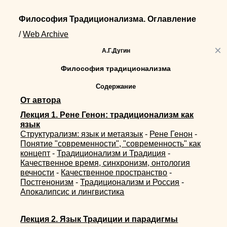
Философия Традиционализма. Оглавление
/
Web Archive
×
А.Г.Дугин
Философия традиционализма
Содержание
От автора
Лекция 1. Рене Генон: традиционализм как
язык
Структурализм: язык и метаязык
-
Рене Генон
-
Понятие "современности", "современность" как
концепт
-
Традиционализм и Традиция
-
Качественное время, синхронизм, онтология
вечности
-
Качественное пространство
-
Постгенонизм
-
Традиционализм и Россия
-
Апокалипсис и лингвистика
Лекция 2. Язык Традиции и парадигмы