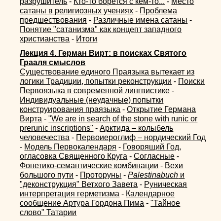
разрушитель
-
Кто-то борется с кем-то...
-
Место
сатаны в религиозных учениях
-
Проблема
предшествования
-
Различные имена сатаны
-
Понятие "сатанизма" как концепт западного
христианства
-
Итоги
Лекция 4. Герман Вирт: в поисках Святого
Грааля смыслов
Существование единого Праязыка вытекает из
логики Традиции, попытки реконструкции
-
Поиски
Первоязыка в современной лингвистике
-
Индивидуальные (неудачные) попытки
конструирования праязыка
-
Открытие Германа
Вирта
-
"We are in search of the stone with runic or
prerunic inscriptions"
-
Арктида – колыбель
человечества
-
Первоиероглиф – нордический Год
-
Модель Первокалендаря
-
Говорящий Год,
огласовка Священного Круга
-
Согласные
-
Фонетико-семантические комбинации
-
Вехи
большого пути
-
Проторуны
-
Palestinabuch
и
"деконструкция" Ветхого Завета
-
Руническая
интерпретация герметизма
-
Календарное
сообщение Артура Гордона Пима
-
"Тайное
слово" Татарии