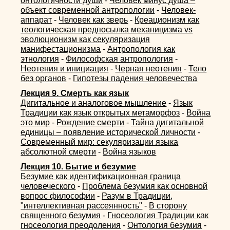
онтологичности души
-
Человек минус душа –
объект современной антропологии
-
Человек-
аппарат
-
Человек как зверь
-
Креационизм как
теологическая предпосылка механицизма vs
эволюционизм как секуляризация
манифестационизма
-
Антропология как
этнология
-
Философская антропология
-
Неотения и инициация
-
Черная неотения
-
Тело
без органов
-
Гипотезы падения человечества
Лекция 9. Смерть как язык
Дигитальное и аналоговое мышление
-
Язык
Традиции как язык открытых метаморфоз
-
Война
это мир
-
Рождение смерти
-
Тайна дигитальной
единицы – появление исторической личности
-
Современный мир: секуляризации языка
абсолютной смерти
-
Война языков
Лекция 10. Бытие и безумие
Безумие как идентификационная граница
человеческого
-
Проблема безумия как основной
вопрос философии
-
Разум в Традиции,
"интеллективная рассеянность"
-
В сторону
священного безумия
-
Гносеология Традиции как
гносеология преодоления
-
Онтология безумия
-