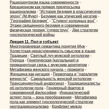
Рациоцентризм языка современности
-
Креационизм как прямая предпосылка
рационализма
-
"История безумия в классическую
эпоху" (М.Фуко)
-
Безумие как этический негатив
-
"География безумия"
-
"Студент холодных вод"
-
Этажи священного безумия и современная
физическая теория "суперструн"
-
Две стратегии
гносеологической войны
Лекция 11. Пол и субъект
Многоуровневая семантика понятия
Муж
-
Холистская нерасчленимость смыслов в языке
Традиции
-
Светлый луч мужской онтологии
-
Пуруша
-
Генетическая (каузальная) и
перманентная связь с мужским архетипом
-
Метафизика женского начала – пракрити
-
Женщина как негация
-
Первопара и "паралитик
вечности"
-
Сакральность женской онтологии
-
Трансцендентный андрогинат
-
Традиционалисты
об онтологии пола
-
Гендерный фактор в
современной философии
-
Инициатический
аспект пола – зона преображения
-
Метафизика
пола как элемент гносеологической стратегии
неотрадиицонализма
-
Конфликт между