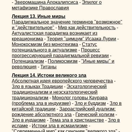
-
Зверомашина Апокалипсиса
-
Эпилог о
метафизике Православия
Лекция 13. Иные миры
Парадигмальное значение терминов "возможное"
и "действительное"
-
Мир как действительность
-
Актуалистская парадигма возникает из
креационизма
-
Теория "цимцум" Исаака Лурии
-
Монокосмизм без монотеизма
-
Статус
потенциального в актуализме
-
Процесс
прогрессирующей парадигмальной ревизии
-
Потенциализм
-
Поликосмизм
-
"Иные миры" и
революция
-
Титаны
Лекция 14. Истоки великого зла
Абсолютная идея европейского человечества
-
Зло в языках Традиции
-
Эсхатологический
традиционализм и неэсхатологический
традиционализм
-
Монолог головы Каурава
(проблема зла в индуизме)
-
Зло и буддизм
-
Зло в
китайской традиции
-
Зароастрийский дуализм:
рождение абсолютного зла
-
Греческий холизм
-
Зло в иудаизме
-
Тема зла в христианстве
-
Зло в
исламе
-
Истоки зла в исмаилизме
-
"Современный мир" как синоним "великого зла"
-