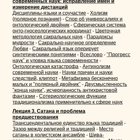
современных наук: исправление имен и
измерение дистанций
Дисциплины-языки и соучастие
-
Холизм
(полярное познание)
-
Спор об универсалиях и
онтологический двойник
-
Сферическая система
онто-гносеологических координат
-
Цветочная
методология сакральных наук
-
Парадоксы
мудрости
-
Сакрально-научное определение
Любви
-
Сакральный язык оперирует
синтетическими понятиями
-
Всеслово
-
"Прогресс
наук" и уловка языка современности
-
Онтологическая катастрофа
-
Антихолизм
современной науки
-
Науки причин и науки
следствий, клиппот
-
Метафизика бесконечно
малых и "полярный двойник"
-
Двусмысленность
"конца науки", исчерпанность антихристовой
фантазии
-
Сотериологические функции
традиционализма применительно к сфере наук
Лекция 3. Сатана и проблема
предшествования
Трансцендентальное единство языка традиций
-
Зазор между религией и традицией
-
Место
сатаны в холистском ансамбле
-
Шива-