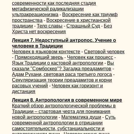
современности как последняя стадия
метафизической радикализации
ультракреационизма
-
Воскресение как триумф
пространства
-
Воскресение в христианской
традиции
-
Тело славы
-
Страшный Суд
-
Без
Христа нет воскресения
Лекция 7. Недоступный антропос. Учение о
человеке в Традиции
Человек в языковом контексте
-
Световой человек
-
Прямоходящий зверь
-
Человек как процесс
-
Язык Традиции о кастовой антропологии
-
Вы
сказали "Сомбоскер"? Загадка преадамитов
-
Адам Рухани, световая раса третьего логоса
-
Секуляризация теории преадамитов и корни
расовых учений
-
Человек как горизонт и
дистанция
Лекция 8. Антропология в современном мире
Краткий обзор антропологической проблемы в
Традиции – стартовая черта для понимания
новой антропологии
-
Математика души
-
Суть
современной антропологии в отрицании
самостоятельности, субстанциальности и