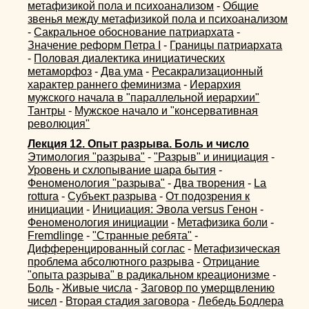
метафизикой пола и психоанализом
-
Общие
звенья между метафизикой пола и психоанализом
-
Сакральное обоснование патриархата
-
Значение реформ Петра I
-
Границы патриархата
-
Половая диалектика инициатических
метаморфоз
-
Два ума
-
Ресакрализационный
характер раннего феминизма
-
Иерархия
мужского начала в "параллельной иерархии"
Тантры
-
Мужское начало и "консервативная
революция"
Лекция 12. Опыт разрыва. Боль и число
Этимология "разрыва"
-
"Разрыв" и инициация
-
Уровень и схлопывание шара бытия
-
Феноменология "разрыва"
-
Два творения
-
La
rottura
-
Субъект разрыва
-
От подозрения к
инициации
-
Инициация: Эвола versus Генон
-
Феноменология инициации
-
Метафизика боли
-
Fremdlinge
-
"Странные ребята"
-
Дифференцированный соглас
-
Метафизическая
проблема абсолютного разрыва
-
Отрицание
"опыта разрыва" в радикальном креационизме
-
Боль
-
Живые числа
-
Заговор по умерщвлению
чисел
-
Вторая стадия заговора
-
Лебедь Бодлера