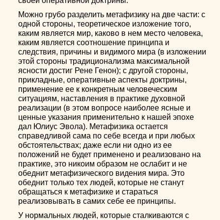
своей оперативной доктрины.
Можно грубо разделить метафизику на две части: с
одной стороны, теоретическое изложение того,
каким является мир, каково в нем место человека,
каким является соотношение принципа и
следствия, причины и видимого мира (в изложении
этой стороны традиционализма максимальной
ясности достиг Рене Генон); с другой стороны,
прикладные, оперативные аспекты доктрины,
применение ее к конкретным человеческим
ситуациям, наставления в практике духовной
реализации (в этом вопросе наиболее ясные и
ценные указания применительно к нашей эпохе
дал Юлиус Эвола). Метафизика остается
справедливой сама по себе всегда и при любых
обстоятельствах; даже если ни одно из ее
положений не будет применено и реализовано на
практике, это никоим образом не ослабит и не
обеднит метафизического видения мира. Это
обеднит только тех людей, которые не станут
обращаться к метафизике и стараться
реализовывать в самих себе ее принципы.
У нормальных людей, которые сталкиваются с