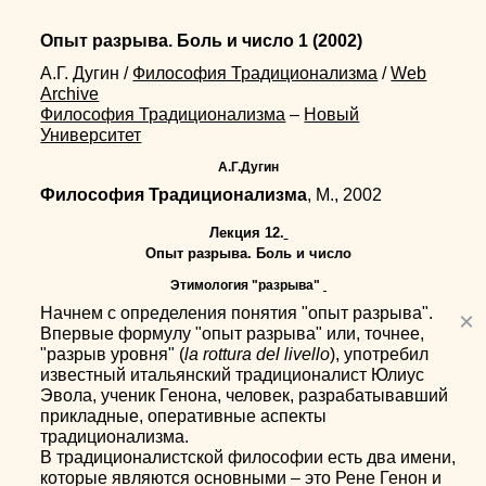
Опыт разрыва. Боль и число 1
(2002)
А.Г. Дугин
/
Философия Традиционализма
/
Web
Archive
Философия Традиционализма
–
Новый
Университет
А.Г.Дугин
Философия Традиционализма
, М., 2002
Лекция 12.
Опыт разрыва. Боль и число
Этимология "разрыва"
Начнем с определения понятия "опыт разрыва".
×
Впервые формулу "опыт разрыва" или, точнее,
"разрыв уровня" (
la rottura del livello
), употребил
известный итальянский традиционалист Юлиус
Эвола, ученик Генона, человек, разрабатывавший
прикладные, оперативные аспекты
традиционализма.
В традиционалистской философии есть два имени,
которые являются основными – это Рене Генон и