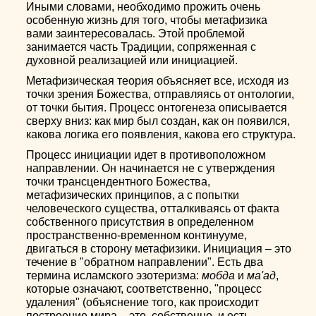
Иными словами, необходимо прожить очень
особенную жизнь для того, чтобы метафизика
вами заинтересовалась. Этой проблемой
занимается часть Традиции, сопряженная с
духовной реализацией или инициацией.
Метафизическая теория объясняет все, исходя из
точки зрения Божества, отправляясь от онтологии,
от точки бытия. Процесс онтогенеза описывается
сверху вниз: как мир был создан, как он появился,
какова логика его появления, какова его структура.
Процесс инициации идет в противоположном
направлении. Он начинается не с утверждения
точки трансцендентного Божества,
метафизических принципов, а с попытки
человеческого существа, отталкиваясь от факта
собственного присутствия в определенном
пространственно-временном континууме,
двигаться в сторону метафизики. Инициация – это
течение в "обратном направлении". Есть два
термина исламского эзотеризма:
мобда
и
ма'ад
,
которые означают, соответственно, "процесс
удаления" (объяснение того, как происходит
построение мира – это, собственно, и есть