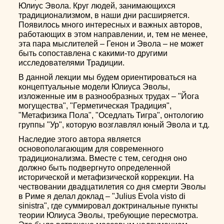
Юлиус Эвола. Круг людей, занимающихся
традиционализмом, в наши дни расширяется.
Появилось много интересных и важных авторов,
работающих в этом направлении, и, тем не менее,
эта пара мыслителей – Генон и Эвола – не может
быть сопоставлена с какими-то другими
исследователями Традиции.
В данной лекции мы будем ориентироваться на
концептуальные модели Юлиуса Эволы,
изложенные им в разнообразных трудах – "Йога
могущества", "Герметическая Традиция",
"Метафизика Пола", "Оседлать Тигра", онтологию
группы "Ур", которую возглавлял юный Эвола и т.д.
Наследие этого автора является
основополагающим для современного
традиционализма. Вместе с тем, сегодня оно
должно быть подвергнуто определенной
исторической и метафизической коррекции. На
чествовании двадцатилетия со дня смерти Эволы
в Риме я делал доклад – "Julius Evola visto di
sinistra", где суммировал доктринальные пункты
теории Юлиуса Эволы, требующие пересмотра.