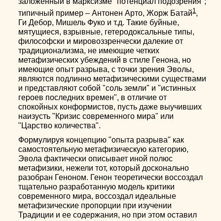
заложенный в марксизме "потенциал подозрения";
1
типичный пример – Антонен Арто, Жорж Батай
,
Ги Дебор, Мишель Фуко и т.д. Такие буйные,
мятущиеся, взрывные, гетеродоксальные типы,
философски и мировоззренчески далекие от
традиционализма, не имеющие четких
метафизических убеждений в стиле Генона, но
имеющие опыт разрыва, с точки зрения Эволы,
являются подлинно метафизическими существами
и представляют собой "соль земли" и "истинных
героев последних времен", в отличие от
спокойных конформистов, пусть даже выучивших
наизусть "Кризис современного мира" или
"Царство количества".
Формулируя концепцию "опыта разрыва" как
самостоятельную метафизическую категорию,
Эвола фактически описывает иной полюс
метафизики, нежели тот, который досконально
разобран Геноном. Генон теоретически воссоздал
тщательно разработанную модель критики
современного мира, воссоздал идеальные
метафизические пропорции при изучении
Традиции и ее содержания, но при этом оставил