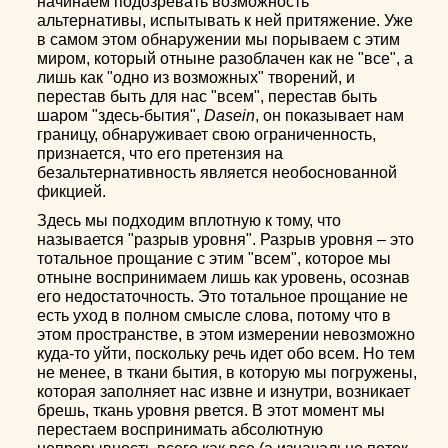
начинаем подозревать возможность
альтернативы, испытывать к ней притяжение. Уже
в самом этом обнаружении мы порываем с этим
миром, который отныне разоблачен как не "все", а
лишь как "одно из возможных" творений, и
перестав быть для нас "всем", перестав быть
шаром "здесь-бытия",
Dasein
, он показывает нам
границу, обнаруживает свою ограниченность,
признается, что его претензия на
безальтернативность является необоснованной
фикцией.
Здесь мы подходим вплотную к тому, что
называется "разрыв уровня". Разрыв уровня – это
тотальное прощание с этим "всем", которое мы
отныне воспринимаем лишь как уровень, осознав
его недостаточность. Это тотальное прощание не
есть уход в полном смысле слова, потому что в
этом пространстве, в этом измерении невозможно
куда-то уйти, поскольку речь идет обо всем. Но тем
не менее, в ткани бытия, в которую мы погружены,
которая заполняет нас извне и изнутри, возникает
брешь, ткань уровня рвется. В этот момент мы
перестаем воспринимать абсолютную