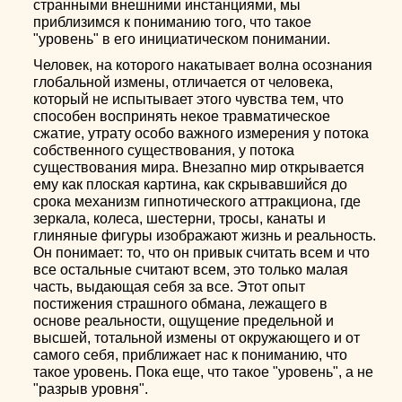
странными внешними инстанциями, мы
приблизимся к пониманию того, что такое
"уровень" в его инициатическом понимании.
Человек, на которого накатывает волна осознания
глобальной измены, отличается от человека,
который не испытывает этого чувства тем, что
способен воспринять некое травматическое
сжатие, утрату особо важного измерения у потока
собственного существования, у потока
существования мира. Внезапно мир открывается
ему как плоская картина, как скрывавшийся до
срока механизм гипнотического аттракциона, где
зеркала, колеса, шестерни, тросы, канаты и
глиняные фигуры изображают жизнь и реальность.
Он понимает: то, что он привык считать всем и что
все остальные считают всем, это только малая
часть, выдающая себя за все. Этот опыт
постижения страшного обмана, лежащего в
основе реальности, ощущение предельной и
высшей, тотальной измены от окружающего и от
самого себя, приближает нас к пониманию, что
такое уровень. Пока еще, что такое "уровень", а не
"разрыв уровня".