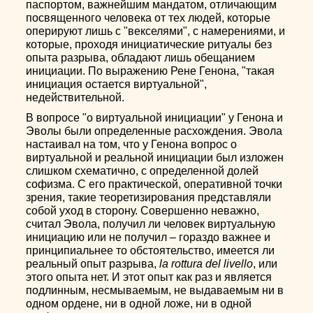
паспортом, важнейшим мандатом, отличающим
посвященного человека от тех людей, которые
оперируют лишь с "векселями", с намерениями, и
которые, проходя инициатические ритуалы без
опыта разрыва, обладают лишь обещанием
инициации. По выражению Рене Генона, "такая
инициация остается виртуальной",
недействительной.
В вопросе "о виртуальной инициации" у Генона и
Эволы были определенные расхождения. Эвола
настаивал на том, что у Генона вопрос о
виртуальной и реальной инициации был изложен
слишком схематично, с определенной долей
софизма. С его практической, оперативной точки
зрения, такие теоретизирования представляли
собой уход в сторону. Совершенно неважно,
считал Эвола, получил ли человек виртуальную
инициацию или не получил – гораздо важнее и
принципиальнее то обстоятельство, имеется ли
реальный опыт разрыва,
la rottura del livello
, или
этого опыта нет. И этот опыт как раз и является
подлинным, несмываемым, не выдаваемым ни в
одном ордене, ни в одной ложе, ни в одной