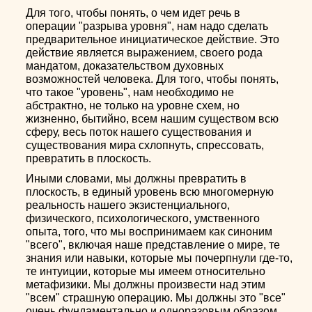
Для того, чтобы понять, о чем идет речь в
операции "разрыва уровня", нам надо сделать
предварительное инициатическое действие. Это
действие является выражением, своего рода
мандатом, доказательством духовных
возможностей человека. Для того, чтобы понять,
что такое "уровень", нам необходимо не
абстрактно, не только на уровне схем, но
жизненно, бытийно, всем нашим существом всю
сферу, весь поток нашего существования и
существования мира схлопнуть, спрессовать,
превратить в плоскость.
Иными словами, мы должны превратить в
плоскость, в единый уровень всю многомерную
реальность нашего экзистенциального,
физического, психологического, умственного
опыта, того, что мы воспринимаем как синоним
"всего", включая наше представление о мире, те
знания или навыки, которые мы почерпнули где-то,
те интуиции, которые мы имеем относительно
метафизики. Мы должны произвести над этим
"всем" страшную операцию. Мы должны это "все"
очень фундаментально и одноразовым образом