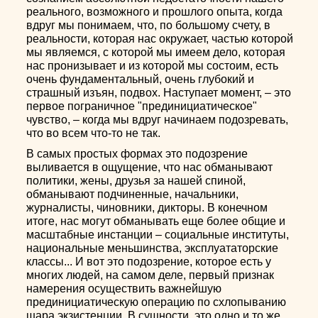
реального, возможного и прошлого опыта, когда
вдруг мы понимаем, что, по большому счету, в
реальности, которая нас окружает, частью которой
мы являемся, с которой мы имеем дело, которая
нас пронизывает и из которой мы состоим, есть
очень фундаментальный, очень глубокий и
страшный изъян, подвох. Наступает момент, – это
первое пограничное "прединициатическое"
чувство, – когда мы вдруг начинаем подозревать,
что во всем что-то не так.
В самых простых формах это подозрение
выливается в ощущение, что нас обманывают
политики, жены, друзья за нашей спиной,
обманывают подчиненные, начальники,
журналисты, чиновники, дикторы. В конечном
итоге, нас могут обманывать еще более общие и
масштабные инстанции – социальные институты,
национальные меньшинства, эксплуататорские
классы... И вот это подозрение, которое есть у
многих людей, на самом деле, первый признак
намерения осуществить важнейшую
прединициатическую операцию по схлопыванию
шара экзистенции. В сущности, это одно и то же