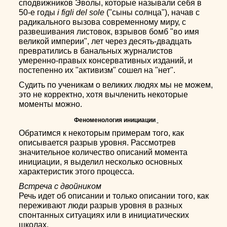
сподвижников Эволы, которые называли себя в
50-е годы
i figli del sole
("сыны солнца"), начав с
радикального вызова современному миру, с
развешивания листовок, взрывов бомб "во имя
великой империи", лет через десять-двадцать
превратились в банальных журналистов
умеренно-правых консервативных изданий, и
постепенно их "активизм" сошел на "нет".
Судить по ученикам о великих людях мы не можем,
это не корректно, хотя вычленить некоторые
моменты можно.
Феноменология инициации
Обратимся к некоторым примерам того, как
описывается разрыв уровня. Рассмотрев
значительное количество описаний момента
инициации, я выделил несколько основных
характеристик этого процесса.
Встреча с двойником
Речь идет об описании и только описании того, как
переживают люди разрыв уровня в разных
спонтанных ситуациях или в инициатических
школах.