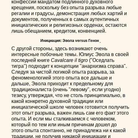
конфессии мандатом подлинного духовного
крещения, поскольку без опыта разрыва любые
регалии и градусы, демонстрация любых хартий и
документов, полученных в самых аутентичных
инициатических и религиозных орденах, остаются
лишь обещанием, кредитом, конвенцией.
Инициация: Эвола versus Генон
С другой стороны, здесь возникают очень
интересные побочные темы. Юлиус Эвола в своей
последней книге
Cavalcare il tigro
("Оседлать
тигра") подходит к концепции "анархизма справа".
Следуя за чистой логикой опыта разрыва, за
феноменологией этого опыта все дальше и
дальше, Эвола приходит к предельному для
традиционалиста (очень "левому", если угодно)
тезису, утверждая, что не столь принципиально, в
какой конкретно духовной традиции или
инициатической школе человек готовится получить
этот опыт разрыва, важен лишь сам его факт этого
опыта. И если мы сталкиваемся с человеком,
который по тем или иным причинам дошел до
этого опыта спонтанно, не принадлежа ни к какой
традиции, не получив никакой инициации и