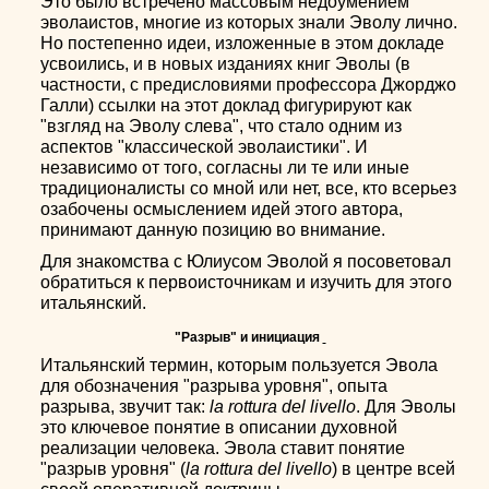
Это было встречено массовым недоумением
эволаистов, многие из которых знали Эволу лично.
Но постепенно идеи, изложенные в этом докладе
усвоились, и в новых изданиях книг Эволы (в
частности, с предисловиями профессора Джорджо
Галли) ссылки на этот доклад фигурируют как
"взгляд на Эволу слева", что стало одним из
аспектов "классической эволаистики". И
независимо от того, согласны ли те или иные
традиционалисты со мной или нет, все, кто всерьез
озабочены осмыслением идей этого автора,
принимают данную позицию во внимание.
Для знакомства с Юлиусом Эволой я посоветовал
обратиться к первоисточникам и изучить для этого
итальянский.
"Разрыв" и инициация
Итальянский термин, которым пользуется Эвола
для обозначения "разрыва уровня", опыта
разрыва, звучит так:
la rottura del livello
. Для Эволы
это ключевое понятие в описании духовной
реализации человека. Эвола ставит понятие
"разрыв уровня" (
la rottura del livello
) в центре всей