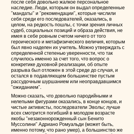
после себя довольно жалкое персональное
наследие. Люди, которым он выдал определенные
"мандаты" и "рекомендации", которые числили
себя среди его последователей, оказались, в
целом, на редкость пошлы, с точки зрения личных
судеб, социальных позиций и образа действия, не
имея в себе ровным счетом ничего от того
героического и метафизического величия, которым
был явно наделен их учитель. Можно утверждать с
определенной степенью уверенности, что так
случилось именно за счет того, что вопрос о
конкретике духовной реализации, об опыте
разрыва был отложен в этой среде до случая, и
остался в подавляющем большинстве пустым
рассудочным шуршанием или неоправдавшимся
"ожиданием".
Можно сказать, что довольно пародийными и
нелепыми фигурами оказались, в конце концов, и
чистые активисты, последователи Эволы; лучше
всех смотрится погибший в молодом возрасте
якобы "незаконнорожденный сын Бенито
Муссолини" Адриано Ромуальди (может быть,
именно потому, что рано умер), а большинство же