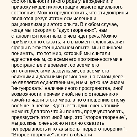
состоятельности такого рода утверждений, и
привожу их для иллюстрации экзистенциального
состояния. Можно предположить, что эти доктрины
являются результатом осмысления и
рационализации этого опыта. В любом случае,
когда мы говорим о "двух творениях", нам
становится понятным, о чем идет речь. Можно
приближенно сказать, что в момент схлопывания
сферы в экзистенциальном опыте, мы начинаем
понимать, что тот мир, который мы считали
единственным, со всеми его протяженностями в
пространстве и времени, со всеми его
онтологическими закоулками, со всеми его
ближними и дальними регионами, на самом деле,
не является единственным, и мы чутко начинаем
"интуировать" наличие иного пространства, иной
возможности, причем иной, не по отношению к
какой-то части этого мира, а по отношению к нему
вообще, в целом. Здесь есть один очень тонкий
момент. Для того чтобы понять, предчувствовать,
предвкусить этот иной мир, это "второе творение",
мы должны очень ясно и полно схватить
непрерывность и тотальность "первого творения".
"Второе творение" лежит в области