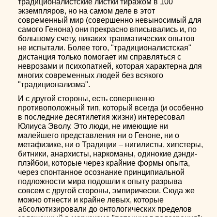
традиционалистские листки тиражом в 100
экземпляров, но на самом деле в этот
современный мир (совершенно невыносимый для
самого Генона) они прекрасно вписывались и, по
большому счету, никаких травматических опытов
не испытали. Более того, "традиционалистская"
дистанция только помогает им справляться с
неврозами и психопатией, которая характерна для
многих современных людей без всякого
"традиционализма".
И с другой стороны, есть совершенно
противоположный тип, который всегда (и особенно
в последние десятилетия жизни) интересовал
Юлиуса Эволу. Это люди, не имеющие ни
малейшего представления ни о Геноне, ни о
метафизике, ни о Традиции – нигилисты, хипстеры,
битники, анархисты, наркоманы, одинокие дэнди-
плэйбои, которые через крайние формы опыта,
через спонтанное осознание принципиальной
подложности мира подошли к опыту разрыва
совсем с другой стороны, эмпирически. Сюда же
можно отнести и крайне левых, которые
абсолютизировали до онтологических пределов