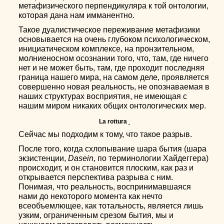
метафизического перпендикуляра к той онтологии,
которая дана нам имманентно.
Такое дуалистическое переживание метафизики
основывается на очень глубоком психологическом,
инициатическом комплексе, на пронзительном,
молниеносном осознании того, что, там, где ничего
нет и не может быть, там, где проходит последняя
граница нашего мира, на самом деле, проявляется
совершенно новая реальность, не опознаваемая в
наших структурах восприятия, не имеющая с
нашим миром никаких общих онтологических мер.
La rottura
Сейчас мы подходим к тому, что такое разрыв.
После того, когда схлопывание шара бытия (шара
экзистенции,
Dasein
, по терминологии Хайдеггера)
происходит, и он становится плоским, как раз и
открывается перспектива разрыва с ним.
Понимая, что реальность, воспринимавшаяся
нами до некоторого момента как нечто
всеобъемлющее, как тотальность, является лишь
узким, ограниченным срезом бытия, мы и