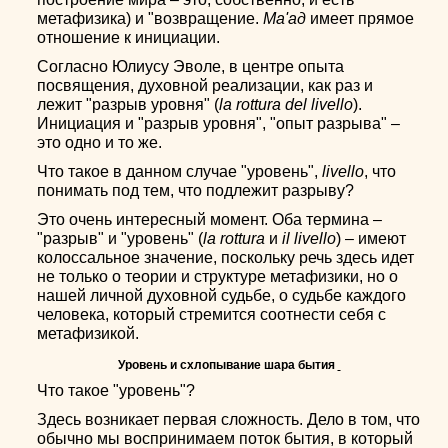
метафизика) и "возвращение.
Ма'ад
имеет прямое
отношение к инициации.
Согласно Юлиусу Эволе, в центре опыта
посвящения, духовной реализации, как раз и
лежит "разрыв уровня" (
la rottura del livello
).
Инициация и "разрыв уровня", "опыт разрыва" –
это одно и то же.
Что такое в данном случае "уровень",
livello
, что
понимать под тем, что подлежит разрыву?
Это очень интересный момент. Оба термина –
"разрыв" и "уровень" (
la rottura
и
il livello
) – имеют
колоссальное значение, поскольку речь здесь идет
не только о теории и структуре метафизики, но о
нашей личной духовной судьбе, о судьбе каждого
человека, который стремится соотнести себя с
метафизикой.
Уровень и схлопывание шара бытия
Что такое "уровень"?
Здесь возникает первая сложность. Дело в том, что
обычно мы воспринимаем поток бытия, в который