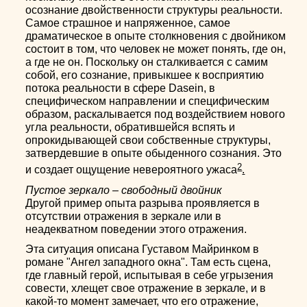
осознание двойственности структуры реальности.
Самое страшное и напряженное, самое
драматическое в опыте столкновения с двойником
состоит в том, что человек не может понять, где он,
а где не он. Поскольку он сталкивается с самим
собой, его сознание, привыкшее к восприятию
потока реальности в сфере Dasein, в
специфическом направлении и специфическим
образом, раскалывается под воздействием нового
угла реальности, обратившейся вспять и
опрокидывающей свои собственные структуры,
затвердевшие в опыте обыденного сознания. Это
2
и создает ощущение невероятного ужаса
.
Пустое зеркало – свободный двойник
Другой пример опыта разрыва проявляется в
отсутствии отражения в зеркале или в
неадекватном поведении этого отражения.
Эта ситуация описана Густавом Майринком в
романе "Ангел западного окна". Там есть сцена,
где главный герой, испытывая в себе угрызения
совести, хлещет свое отражение в зеркале, и в
какой-то момент замечает, что его отражение,