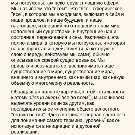
мы погружены, как некоторую сплошную сферу.
Мы называем это "всем". Это "все", сферическое
"все", в котором мы находимся, включает в себя и
наше прошлое, и наше будущее, и наше
настоящее, и внешний по отношению к нам мир,
наполненный существами, и внутренние наши
состояния, переживания и сны. Фактически, эта
полнота мира, в которую мы погружены, и которая
на нас фронтально действует (и на которую, в
свою очередь, действуем мы сами), обычно
описывается сферой существования. Мы
привыкли осознавать ее, воспринимать наше
существование в мире, существование мира,
внешнего и внутреннего, как некий шар, как некую
объемную многомерную реальность.
Обращаясь к полноте картины, к этой тотальности,
к этому
alles in allem
("все во всем"), мы начинаем
выделять уровни один за другим, как
последовательное членение общего целостного
"потока бытия". Здесь возникает первая сложность
для понимания самого термина "уровень" как он
используется в инициации и в духовной
реализации.