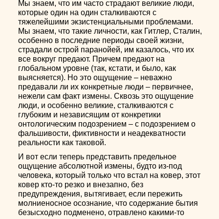
Мы знаем, что им часто страдают великие люди,
которые один на один сталкиваются с
тяжелейшими экзистенциальными проблемами.
Мы знаем, что такие личности, как Гитлер, Сталин,
особенно в последние периоды своей жизни,
страдали острой паранойей, им казалось, что их
все вокруг предают. Причем предают на
глобальном уровне (так, кстати, и было, как
выясняется). Но это ощущение – неважно
предавали ли их конкретные люди – первичнее,
нежели сам факт измены. Сквозь это ощущение
люди, и особенно великие, сталкиваются с
глубоким и независящим от конкретики
онтологическим подозрением – с подозрением о
фальшивости, фиктивности и неадекватности
реальности как таковой.
И вот если теперь представить предельное
ощущение абсолютной измены, будто из-под
человека, который только что встал на ковер, этот
ковер кто-то резко и внезапно, без
предупреждения, вытягивает, если пережить
молниеносное осознание, что содержание бытия
безысходно подменено, отравлено какими-то