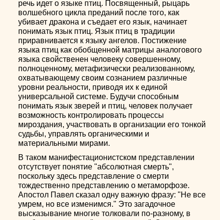
речь идет о языке птиц. Посвященный, рыцарь
волшебного цикла преданий после того, как
убивает дракона и съедает его язык, начинает
понимать язык птиц. Язык птиц в традиции
приравнивается к языку ангелов. Постижение
языка птиц как обобщенной матрицы аналогового
языка свойственен человеку совершенному,
полноценному, метафизически реализованному,
охватывающему своим сознанием различные
уровни реальности, приводя их к единой
универсальной системе. Будучи способным
понимать язык зверей и птиц, человек получает
возможность контролировать процессы
мироздания, участвовать в организации его тонкой
судьбы, управлять органическими и
материальными мирами.
В таком манифестационистском представлении
отсутствует понятие "абсолютная смерть",
поскольку здесь представление о смерти
тождественно представлению о метаморфозе.
Апостол Павел сказал одну важную фразу: "Не все
умрем, но все изменимся." Это загадочное
высказывание многие толковали по-разному, в