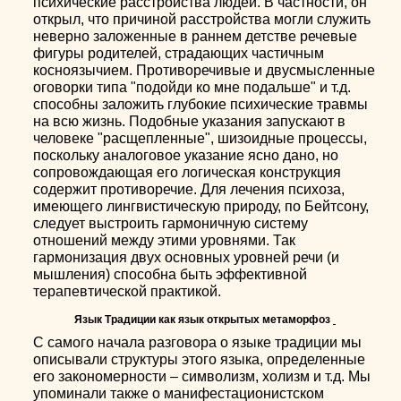
психические расстройства людей. В частности, он
открыл, что причиной расстройства могли служить
неверно заложенные в раннем детстве речевые
фигуры родителей, страдающих частичным
косноязычием. Противоречивые и двусмысленные
оговорки типа "подойди ко мне подальше" и т.д.
способны заложить глубокие психические травмы
на всю жизнь. Подобные указания запускают в
человеке "расщепленные", шизоидные процессы,
поскольку аналоговое указание ясно дано, но
сопровождающая его логическая конструкция
содержит противоречие. Для лечения психоза,
имеющего лингвистическую природу, по Бейтсону,
следует выстроить гармоничную систему
отношений между этими уровнями. Так
гармонизация двух основных уровней речи (и
мышления) способна быть эффективной
терапевтической практикой.
Язык Традиции как язык открытых метаморфоз
С самого начала разговора о языке традиции мы
описывали структуры этого языка, определенные
его закономерности – символизм, холизм и т.д. Мы
упоминали также о манифестационистском