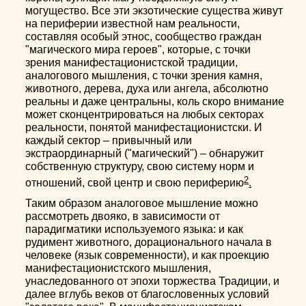
могущество. Все эти экзотические существа живут
на периферии известной нам реальности,
составляя особый этнос, сообщество граждан
"магического мира героев", которые, с точки
зрения манифестационистской традиции,
аналогового мышления, с точки зрения камня,
животного, дерева, духа или ангела, абсолютно
реальны и даже центральны, коль скоро внимание
может сконцентрироваться на любых секторах
реальности, понятой манифестационистски. И
каждый сектор – привычный или
экстраординарный ("магический") – обнаружит
собственную структуру, свою систему норм и
2
отношений, свой центр и свою периферию
.
Таким образом аналоговое мышление можно
рассмотреть двояко, в зависимости от
парадигматики используемого языка: и как
рудимент животного, дорационального начала в
человеке (язык современности), и как проекцию
манифестационистского мышления,
унаследованного от эпохи торжества Традиции, и
далее вглубь веков от благословенных условий