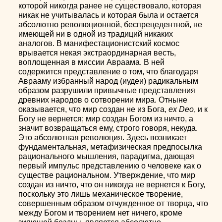
которой никогда ранее не существовало, которая
никак не учитывалась и которая была и остается
абсолютно революционной, беспрецедентной, не
имеющей ни в одной из традиций никаких
аналогов. В манифестационистский космос
врывается некая экстраординарная весть,
воплощенная в миссии Авраама. В ней
содержится представление о том, что благодаря
Аврааму избранный народ (иудеи) радикальным
образом разрушили привычные представления
древних народов о сотворении мира. Отныне
оказывается, что мир создан не из Бога,
ex Deo
, и к
Богу не вернется; мир создан Богом из ничто, а
значит возвращаться ему, строго говоря, некуда.
Это абсолютная революция. Здесь возникает
фундаментальная, метафизическая предпосылка
рационального мышления, парадигма, дающая
первый импульс представлению о человеке как о
существе рациональном. Утверждение, что мир
создан из ничто, что он никогда не вернется к Богу,
поскольку это лишь механическое творение,
совершенным образом отчужденное от творца, что
между Богом и творением нет ничего, кроме