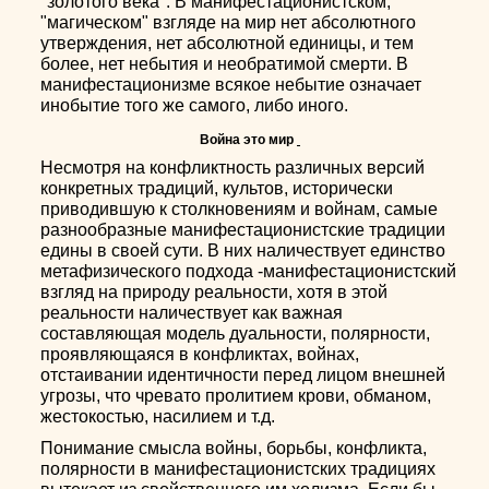
"золотого века". В манифестационистском,
"магическом" взгляде на мир нет абсолютного
утверждения, нет абсолютной единицы, и тем
более, нет небытия и необратимой смерти. В
манифестационизме всякое небытие означает
инобытие того же самого, либо иного.
Война это мир
Несмотря на конфликтность различных версий
конкретных традиций, культов, исторически
приводившую к столкновениям и войнам, самые
разнообразные манифестационистские традиции
едины в своей сути. В них наличествует единство
метафизического подхода -манифестационистский
взгляд на природу реальности, хотя в этой
реальности наличествует как важная
составляющая модель дуальности, полярности,
проявляющаяся в конфликтах, войнах,
отстаивании идентичности перед лицом внешней
угрозы, что чревато пролитием крови, обманом,
жестокостью, насилием и т.д.
Понимание смысла войны, борьбы, конфликта,
полярности в манифестационистских традициях