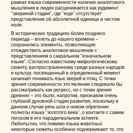
рамках языка современности наличие аналогового
мышления в людях расценивается как рудимент
"звериной стадии", где "еще" отсутствует
представление об абсолютной единице и чистом
ноле.
В исторических традициях более позднего
периода – вплоть до нашего времени –
сохранились элементы, позволяющие
отождествить аналоговое мышление с
представлением о сакральном "изначальном
языке". Согласно известному мифологическому
сюжету, распространенному среди разных народов
и культур, посвященный в определенный момент
начинает понимать язык зверей и птиц. С точки
зрения современности это явление следовало бы
рассматривать как регресс, но с точки зрения
древних – это было, напротив, признаком очень
глубокой духовной стадии развития, поскольку в
данном случае речь шла о новом обретении
полноты языка "золотого века", о контакте с самим
логосом в его парадигмальном аспекте.
Любопытно, что помимо языка животных
некоторые сюжеты особенно подчеркивают то, что