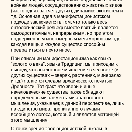
войнам людей, сосуществованию животных видов
(часто одних за счет других), динамике экосистем и
т.д. Основная идея в манифестационистском
подходе заключается в том, что только весь
онтологический рельеф вместе взятый является
самодостаточным, непрерывным, но при этом
подверженным многомерным метаморфозам, где
каждая вещь и каждое существо способны
превратиться в нечто иное.
При описании манифестационизма как языка
"золотого века", языка Традиции, мы приходим к
выводу, что аналоговое мышление в человеке (и
других существах – зверях, растениях, минералах
и т.д.) является следом архаического, печатью
Древности. Тот факт, что звери и иные
нечеловеческие существа также обладают
определенными элементами аналогового
мышления, указывает, в данной перспективе, лишь
на единство мира, пропитанного лучами
всеобщего логоса, который и является матрицей
этого мышления.
С точки зрения эволюционистской школы, в