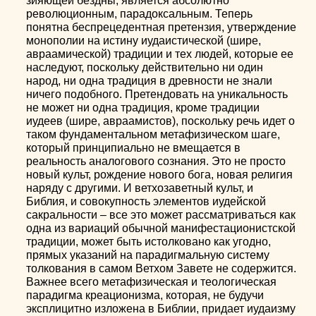
зияющей бездны, является абсолютно
революционным, парадоксальным. Теперь
понятна беспрецедентная претензия, утверждение
монополии на истину иудаистической (шире,
авраамической) традиции и тех людей, которые ее
наследуют, поскольку действительно ни один
народ, ни одна традиция в древности не знали
ничего подобного. Претендовать на уникальность
не может ни одна традиция, кроме традиции
иудеев (шире, авраамистов), поскольку речь идет о
таком фундаментальном метафизическом шаге,
который принципиально не вмещается в
реальность аналогового сознания. Это не просто
новый культ, рождение нового бога, новая религия
наряду с другими. И ветхозаветный культ, и
Библия, и совокупность элементов иудейской
сакральности – все это может рассматриваться как
одна из вариаций обычной манифестационистской
традиции, может быть истолковано как угодно,
прямых указаний на парадигмальную систему
толкования в самом Ветхом Завете не содержится.
Важнее всего метафизическая и теологическая
парадигма креационизма, которая, не будучи
эксплицитно изложена в Библии, придает иудаизму