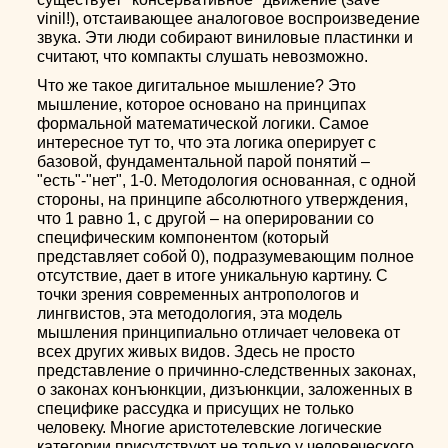
vinil!), отстаивающее аналоговое воспроизведение
звука. Эти люди собирают виниловые пластинки и
считают, что компакты слушать невозможно.
Что же такое дигитальное мышление? Это
мышление, которое основано на принципах
формальной математической логики. Самое
интересное тут то, что эта логика оперирует с
базовой, фундаментальной парой понятий –
"есть"-"нет", 1-0. Методология основанная, с одной
стороны, на принципе абсолютного утверждения,
что 1 равно 1, с другой – на оперировании со
специфическим компонентом (который
представляет собой 0), подразумевающим полное
отсутствие, дает в итоге уникальную картину. С
точки зрения современных антропологов и
лингвистов, эта методология, эта модель
мышления принципиально отличает человека от
всех других живых видов. Здесь не просто
представление о причинно-следственных законах,
о законах конъюнкции, дизъюнкции, заложенных в
специфике рассудка и присущих не только
человеку. Многие аристотелевские логические
категории присутствуют не только у человеческого