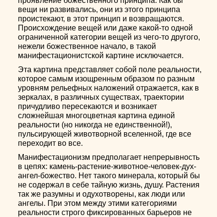
проявление божественного принципа. Как бы
вещи ни развивались, они из этого принципа
проистекают, в этот принцип и возвращаются.
Происхождение вещей или даже какой-то одной
ограниченной категории вещей из чего-то другого,
нежели божественное начало, в такой
манифестационистской картине исключается.
Эта картина представляет собой поле реальности,
которое самым изощренным образом по разным
уровням рельефных наложений отражается, как в
зеркалах, в различных существах, траектории
причудливо пересекаются и возникает
сложнейшая многоцветная картина единой
реальности (но никогда не единственной!),
пульсирующей животворной вселенной, где все
переходит во все.
Манифестационизм предполагает непрерывность
в цепях: камень-растение-животное-человек-дух-
ангел-божество. Нет такого минерала, который бы
не содержал в себе тайную жизнь, душу. Растения
так же разумны и одухотворены, как люди или
ангелы. При этом между этими категориями
реальности строго фиксированных барьеров не