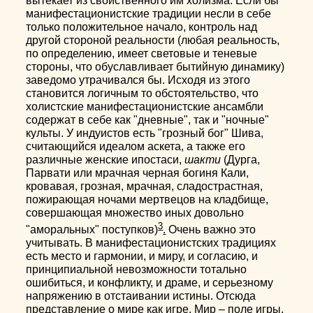
вытекает из свойственного им холизма. Если бы
манифестационистские традиции несли в себе
только положительное начало, контроль над
другой стороной реальности (любая реальность,
по определению, имеет световые и теневые
стороны, что обуславливает бытийную динамику)
заведомо утрачивался бы. Исходя из этого
становится логичным то обстоятельство, что
холистские манифестационистские ансамбли
содержат в себе как "дневные", так и "ночные"
культы. У индуистов есть "грозный бог" Шива,
считающийся идеалом аскета, а также его
различные женские ипостаси,
шакти
(Дурга,
Парвати или мрачная черная богиня Кали,
кровавая, грозная, мрачная, сладострастная,
пожирающая ночами мертвецов на кладбище,
совершающая множество иных довольно
3
"аморальных" поступков)
.
Очень важно это
учитывать. В манифестационистских традициях
есть место и гармонии, и миру, и согласию, и
принципиальной невозможности тотально
ошибиться, и конфликту, и драме, и серьезному
напряжению в отстаивании истины. Отсюда
представление о мире как игре. Мир – поле игры,