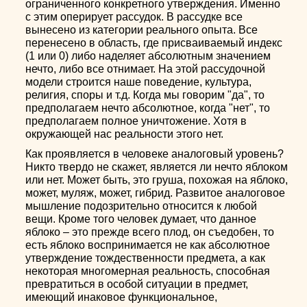
ограниченного конкретного утверждения. Именно
с этим оперирует рассудок. В рассудке все
вынесено из категории реального опыта. Все
перенесено в область, где присваиваемый индекс
(1 или 0) либо наделяет абсолютным значением
нечто, либо все отнимает. На этой рассудочной
модели строится наше поведение, культура,
религия, споры и т.д. Когда мы говорим "да", то
предполагаем нечто абсолютное, когда "нет", то
предполагаем полное уничтожение. Хотя в
окружающей нас реальности этого нет.
Как проявляется в человеке аналоговый уровень?
Никто твердо не скажет, является ли нечто яблоком
или нет. Может быть, это груша, похожая на яблоко,
может, муляж, может, гибрид. Развитое аналоговое
мышление подозрительно относится к любой
вещи. Кроме того человек думает, что данное
яблоко – это прежде всего плод, он съедобен, то
есть яблоко воспринимается не как абсолютное
утверждение тождественности предмета, а как
некоторая многомерная реальность, способная
превратиться в особой ситуации в предмет,
имеющий инаковое функциональное,