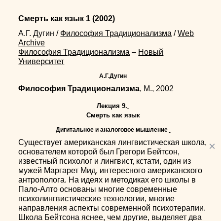
Смерть как язык 1
(2002)
А.Г. Дугин
/
Философия Традиционализма
/
Web
Archive
Философия Традиционализма
–
Новый
Университет
А.Г.Дугин
Философия Традиционализма
, М., 2002
Лекция 9.
Смерть как язык
Дигитальное и аналоговое мышление
Существует американская лингвистическая школа,
×
основателем которой был Грегори Бейтсон,
известный психолог и лингвист, кстати, один из
мужей Маргарет Мид, интересного американского
антрополога. На идеях и методиках его школы в
Пало-Алто основаны многие современные
психолингвистические технологии, многие
направления аспекты современной психотерапии.
Школа Бейтсона яснее, чем другие, выделяет два