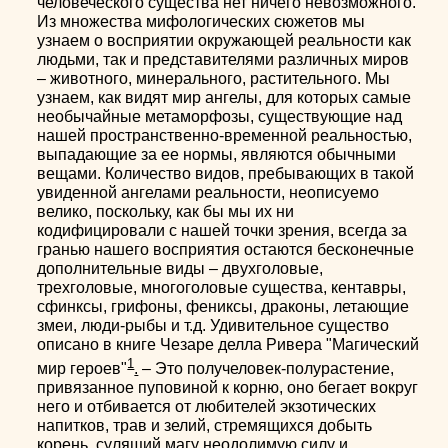
человеческого существа нет ничего невозможного.
Из множества мифологических сюжетов мы
узнаем о восприятии окружающей реальности как
людьми, так и представителями различных миров
– животного, минерального, растительного. Мы
узнаем, как видят мир ангелы, для которых самые
необычайные метаморфозы, существующие над
нашей пространственно-временной реальностью,
выпадающие за ее нормы, являются обычными
вещами. Количество видов, пребывающих в такой
увиденной ангелами реальности, неописуемо
велико, поскольку, как бы мы их ни
кодифицировали с нашей точки зрения, всегда за
гранью нашего восприятия остаются бесконечные
дополнительные виды – двухголовые,
трехголовые, многоголовые существа, кентавры,
сфинксы, грифоны, фениксы, драконы, летающие
змеи, люди-рыбы и т.д. Удивительное существо
описано в книге Чезаре делла Ривера "Магический
1
мир героев"
.
– Это получеловек-полурастение,
привязанное пуповиной к корню, оно бегает вокруг
него и отбивается от любителей экзотических
напитков, трав и зелий, стремящихся добыть
корень, сулящий магу неодолимую силу и