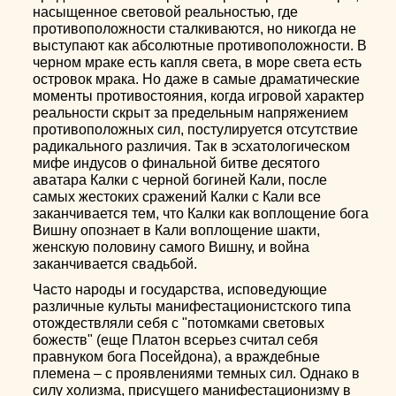
насыщенное световой реальностью, где
противоположности сталкиваются, но никогда не
выступают как абсолютные противоположности. В
черном мраке есть капля света, в море света есть
островок мрака. Но даже в самые драматические
моменты противостояния, когда игровой характер
реальности скрыт за предельным напряжением
противоположных сил, постулируется отсутствие
радикального различия. Так в эсхатологическом
мифе индусов о финальной битве десятого
аватара Калки с черной богиней Кали, после
самых жестоких сражений Калки с Кали все
заканчивается тем, что Калки как воплощение бога
Вишну опознает в Кали воплощение шакти,
женскую половину самого Вишну, и война
заканчивается свадьбой.
Часто народы и государства, исповедующие
различные культы манифестационистского типа
отождествляли себя с "потомками световых
божеств" (еще Платон всерьез считал себя
правнуком бога Посейдона), а враждебные
племена – с проявлениями темных сил. Однако в
силу холизма, присущего манифестационизму в