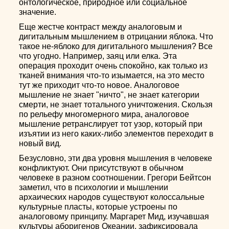
онтологическое, природное или социальное
значение.
Еще жестче контраст между аналоговым и
дигитальным мышлением в отрицании яблока. Что
такое не-яблоко для дигитального мышления? Все
что угодно. Например, заяц или елка. Эта
операция проходит очень спокойно, как только из
тканей внимания что-то изымается, на это место
тут же приходит что-то новое. Аналоговое
мышление не знает "ничто", не знает категории
смерти, не знает тотального уничтожения. Скользя
по рельефу многомерного мира, аналоговое
мышление ретранслирует тот узор, который при
изъятии из него каких-либо элементов переходит в
новый вид.
Безусловно, эти два уровня мышления в человеке
конфликтуют. Они присутствуют в обычном
человеке в разном соотношении. Грегори Бейтсон
заметил, что в психологии и мышлении
архаических народов существуют колоссальные
культурные пласты, которые устроены по
аналоговому принципу. Маргарет Мид, изучавшая
культуры аборигенов Океании, зафиксировала