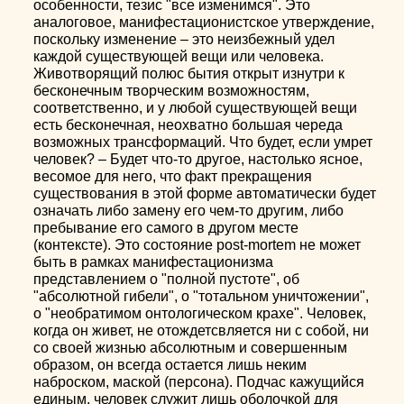
особенности, тезис "все изменимся". Это
аналоговое, манифестационистское утверждение,
поскольку изменение – это неизбежный удел
каждой существующей вещи или человека.
Животворящий полюс бытия открыт изнутри к
бесконечным творческим возможностям,
соответственно, и у любой существующей вещи
есть бесконечная, неохватно большая череда
возможных трансформаций. Что будет, если умрет
человек? – Будет что-то другое, настолько ясное,
весомое для него, что факт прекращения
существования в этой форме автоматически будет
означать либо замену его чем-то другим, либо
пребывание его самого в другом месте
(контексте). Это состояние post-mortem не может
быть в рамках манифестационизма
представлением о "полной пустоте", об
"абсолютной гибели", о "тотальном уничтожении",
о "необратимом онтологическом крахе". Человек,
когда он живет, не отождетсвляется ни с собой, ни
со своей жизнью абсолютным и совершенным
образом, он всегда остается лишь неким
наброском, маской (персона). Подчас кажущийся
единым, человек служит лишь оболочкой для