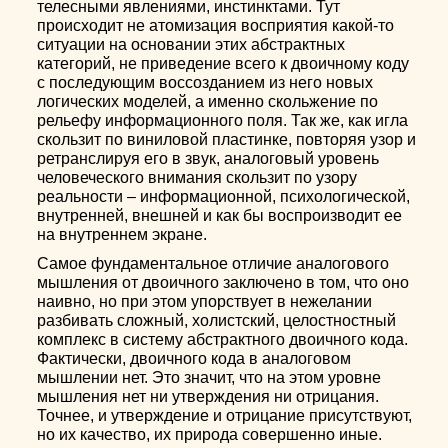
телесными явлениями, инстинктами. Тут
происходит не атомизация восприятия какой-то
ситуации на основании этих абстрактных
категорий, не приведение всего к двоичному коду
с последующим воссозданием из него новых
логических моделей, а именно скольжение по
рельефу информационного поля. Так же, как игла
скользит по виниловой пластинке, повторяя узор и
ретранслируя его в звук, аналоговый уровень
человеческого внимания скользит по узору
реальности – информационной, психологической,
внутренней, внешней и как бы воспроизводит ее
на внутреннем экране.
Самое фундаментальное отличие аналогового
мышления от двоичного заключено в том, что оно
наивно, но при этом упорствует в нежелании
разбивать сложный, холистский, целостностный
комплекс в систему абстрактного двоичного кода.
Фактически, двоичного кода в аналоговом
мышлении нет. Это значит, что на этом уровне
мышления нет ни утверждения ни отрицания.
Точнее, и утверждение и отрицание присутствуют,
но их качество, их природа совершенно иные.