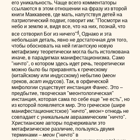
его уникальность. Чаще всего комментаторы
ссылаются в этом отношении на фразу из второй
книги Маккавеев, где мать, напутствуя детей на
патриотический подвиг, говорит им: "Посмотри на
небо и землю и, видя все, что на них, познай, что
4
все сотворил Бог из ничего"
.
Однако и эта
небольшая деталь, явно не достаточная для того,
чтобы обосновать на ней гигантскую новую
метафизику теоретически могла быть истолкована
иначе, в парадигмах манифестационизма. Само
"ничто", о котором здесь идет речь, теоретически
можно было бы приравнять к греческому
(китайскому или индусскому) небытию (
меон
греков,
асат
индусов). Так, в орфической
мифологии существует инстанция
Фанес
. Это –
предбытие, творческая "меонтологическая"
инстанция, которая сама по себе еще "не есть", но
из которой появляется мир. Это греческое (шире
манифестационистское) "ничто",
меон>
отнюдь не
совпадает с уникальным авраамическим "ничто".
Христианские авторы подчеркивали это
метафизическое различие, пользуясь двумя
терминами –
меон
("ничто" в