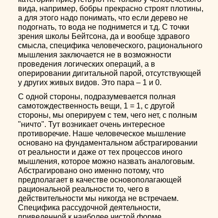
вида, например, бобры прекрасно строят плотины,
а для этого надо понимать, что если дерево не
подогнать, то вода не поднимется и т.д. С точки
зрения школы Бейтсона, да и вообще здравого
смысла, специфика человеческого, рационального
мышления заключается не в возможности
проведения логических операций, а в
оперировании дигитальной парой, отсутствующей
у других живых видов. Это пара – 1 и 0.
С одной стороны, подразумевается полная
самотождественность вещи, 1 = 1, с другой
стороны, мы оперируем с тем, чего нет, с полным
"ничто". Тут возникает очень интересное
противоречие. Наше человеческое мышление
основано на фундаментальном абстрагировании
от реальности и даже от тех процессов иного
мышления, которое можно назвать аналоговым.
Абстрагировано оно именно потому, что
предполагает в качестве основополагающей
рациональной реальности то, чего в
действительности мы никогда не встречаем.
Специфика рассудочной деятельности,
приведенной к наиболее чистой форме,