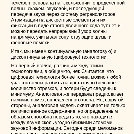
телефон, основана на "скольжении" определенной
волны, скажем, звуковой, и последующей
передаче звука через систему ретрансляторов.
Атомизации на дискретные элементы и их
фиксации в виде строго двоичного кода тут нет, и
можно передать непрерывный узор волны
напрямую, учитывая сопутствующие шумы и
фоновые помехи.
Итак, мы имеем континуальную (аналоговую) и
дисконтинуальную (цифровую) технологии.
На первый взгляд, разницы между этими
технологиями, в общем-то, нет. Считается, что
цифровая технология более точна, можно любой
участок волны разбить на достаточно большое
количество отрезков, и потери будут сведены к
минимуму. Аналоговая же передача предполагает
наличие помех, определенного фона. Но, с другой
стороны, аналоговая модель охватывает не только
количественное содержание, но определенным
образом способна передать то, что находится
между двумя сколь угодно близкими атомами
звуковой информации. Сегодня среди меломанов
существует "консервативное" движение (save