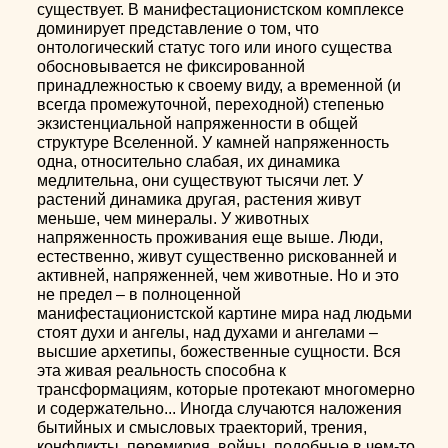
существует. В манифестационистском комплексе
доминирует представление о том, что
онтологический статус того или иного существа
обосновывается не фиксированной
принадлежностью к своему виду, а временной (и
всегда промежуточной, переходной) степенью
экзистенциальной напряженности в общей
структуре Вселенной. У камней напряженность
одна, относительно слабая, их динамика
медлительна, они существуют тысячи лет. У
растений динамика другая, растения живут
меньше, чем минералы. У животных
напряженность проживания еще выше. Люди,
естественно, живут существенно рискованней и
активней, напряженней, чем животные. Но и это
не предел – в полноценной
манифестационистской картине мира над людьми
стоят духи и ангелы, над духами и ангелами –
высшие архетипы, божественные сущности. Вся
эта живая реальность способна к
трансформациям, которые протекают многомерно
и содержательно... Иногда случаются наложения
бытийных и смысловых траекторий, трения,
конфликты, перемирия, войны, подобные в чем-то