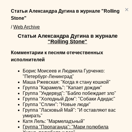
×
Статьи Александра Дугина в журнале "Rolling
Stone"
/
Web Archive
Статьи Александра Дугина в журнале
"Rolling Stone"
Комментарии к песням отечественных
исполнителей
Борис Моисеев и Людмила Гурченко:
"Петербург-Ленинград"
Маша Ржевская: "Когда я стану кошкой"
Группа "Карамель": "Капает дождик"
Группа "Ундервуд": "Бабло побеждает зло"
Группа "Холодный Дом": "Собаки Адидас"
Группа "Сплин": "Новые люди"
Группа "Ласковый Май": "И оставляют вас
умирать"
Катя Лель: "Мармеладъный"
Группа "Пропаганда": "Мари полюбила