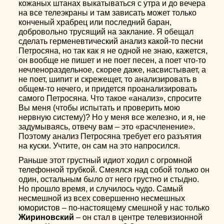
кожаных штанах выкатываться с утра и до вечера
на все телеэкраны и там зависать может только
конченый храбрец или последний баран,
добровольно трусящий на заклание. Я обещал
сделать герменевтический анализ какой-то песни
Петросяна, но так как я не одной не знаю, кажется,
он вообще не пишет и не поет песен, а поет что-то
нечленораздельное, скорее даже, насвистывает, а
не поет, шипит и скрежещет, то анализировать в
общем-то нечего, и придется проанализировать
самого Петросяна. Что такое «анализ», спросите
Вы меня (чтобы испытать и проверить мою
нервную систему)? Но у меня все железно, и я, не
задумываясь, отвечу вам – это «расчленение».
Поэтому анализ Петросяна требует его разъятия
на куски. Учтите, он сам на это напросился.
Раньше этот грустный идиот ходил с огромной
телефонной трубкой. Смеялся над собой только он
один, остальным было от него грустно и стыдно.
Но прошло время, и случилось чудо. Самый
несмешной из всех совершенно несмешных
юмористов – по-настоящему смешной у нас только
Жириновский
– он стал в центре телевизионной