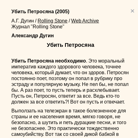
×
Убить Петросяна
(2005)
А.Г. Дугин
/
Rolling Stone
/
Web Archive
Журнал "Rolling Stone"
Александр Дугин
Убить Петросяна
Убить Петросяна необходимо
. Это моральный
императив каждого здорового человека, точнее
человека, который думает, что он здоров. Петросян
постоянно поет, поэтому он попал в рубрику про
эстраду и популярную музыку. Не пел бы, не попал
бы. А раз поет, то пусть теперь и расхлебывает.
Пусть он, Петросян, ответит за все. Ведь кто-то
должен за все ответить?! Вот он пусть и отвечает.
Выползать на телеэкран в такое болезненное для
страны и ее населения время, мягко говоря, не
безопасно, а шутить и петь дурацкие песни, и того
не безопаснее. Это практически тождественно
самоубийству. Вот так со своей дикой бабкой в