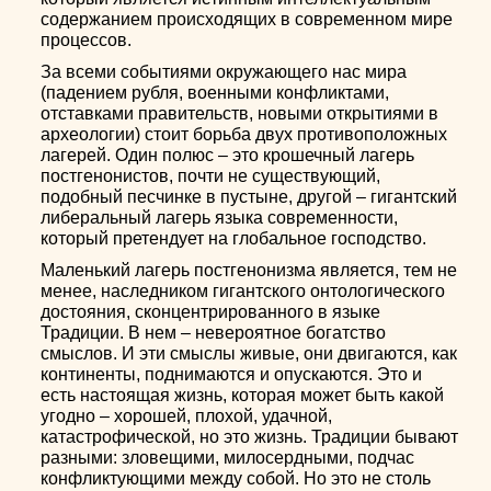
содержанием происходящих в современном мире
процессов.
За всеми событиями окружающего нас мира
(падением рубля, военными конфликтами,
отставками правительств, новыми открытиями в
археологии) стоит борьба двух противоположных
лагерей. Один полюс – это крошечный лагерь
постгенонистов, почти не существующий,
подобный песчинке в пустыне, другой – гигантский
либеральный лагерь языка современности,
который претендует на глобальное господство.
Маленький лагерь постгенонизма является, тем не
менее, наследником гигантского онтологического
достояния, сконцентрированного в языке
Традиции. В нем – невероятное богатство
смыслов. И эти смыслы живые, они двигаются, как
континенты, поднимаются и опускаются. Это и
есть настоящая жизнь, которая может быть какой
угодно – хорошей, плохой, удачной,
катастрофической, но это жизнь. Традиции бывают
разными: зловещими, милосердными, подчас
конфликтующими между собой. Но это не столь