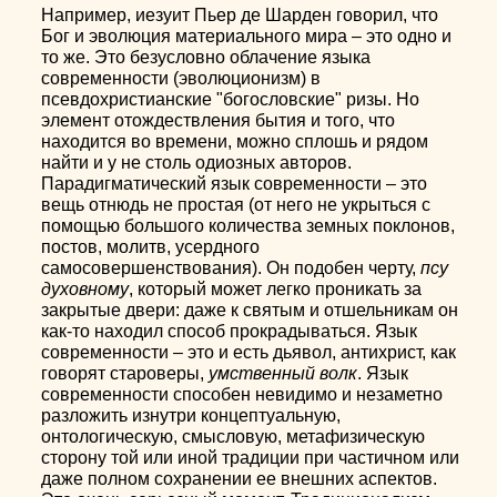
Например, иезуит Пьер де Шарден говорил, что
Бог и эволюция материального мира – это одно и
то же. Это безусловно облачение языка
современности (эволюционизм) в
псевдохристианские "богословские" ризы. Но
элемент отождествления бытия и того, что
находится во времени, можно сплошь и рядом
найти и у не столь одиозных авторов.
Парадигматический язык современности – это
вещь отнюдь не простая (от него не укрыться с
помощью большого количества земных поклонов,
постов, молитв, усердного
самосовершенствования). Он подобен черту,
псу
духовному
, который может легко проникать за
закрытые двери: даже к святым и отшельникам он
как-то находил способ прокрадываться. Язык
современности – это и есть дьявол, антихрист, как
говорят староверы,
умственный волк
. Язык
современности способен невидимо и незаметно
разложить изнутри концептуальную,
онтологическую, смысловую, метафизическую
сторону той или иной традиции при частичном или
даже полном сохранении ее внешних аспектов.