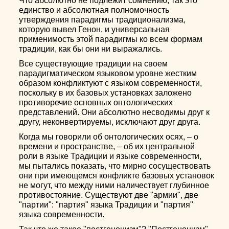
Что абсолютно не подлежит сомнению, так это
единство и абсолютная полномочность
утверждения парадигмы традиционализма,
которую вывел Генон, и универсальная
применимость этой парадигмы ко всем формам
традиции, как бы они ни выражались.
Все существующие традиции на своем
парадигматическом языковом уровне жестким
образом конфликтуют с языком современности,
поскольку в их базовых установках заложено
противоречие основных онтологических
представлений. Они абсолютно несводимы друг к
другу, неконвертируемы, исключают друг друга.
Когда мы говорили об онтологических осях, – о
времени и пространстве, – об их центральной
роли в языке Традиции и языке современности,
мы пытались показать, что мирно сосуществовать
они при имеющемся конфликте базовых установок
не могут, что между ними наличествует глубинное
противостояние. Существуют две "армии", две
"партии": "партия" языка Традиции и "партия"
языка современности.