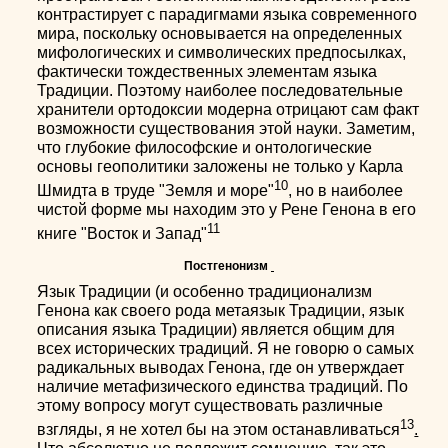
контрастирует с парадигмами языка современного
мира, поскольку основывается на определенных
мифологических и символических предпосылках,
фактически тождественных элементам языка
Традиции. Поэтому наиболее последовательные
хранители ортодоксии модерна отрицают сам факт
возможности существования этой науки. Заметим,
что глубокие философские и онтологические
основы геополитики заложены не только у Карла
10
Шмидта в труде "Земля и море"
,
но в наиболее
чистой форме мы находим это у Рене Генона в его
11
книге "Восток и Запад"
Постгенонизм
Язык Традиции (и особенно традиционализм
Генона как своего рода метаязык Традиции, язык
описания языка Традиции) является общим для
всех исторических традиций. Я не говорю о самых
радикальных выводах Генона, где он утверждает
наличие метафизического единства традиций. По
этому вопросу могут существовать различные
13
взгляды, я не хотел бы на этом останавливаться
.