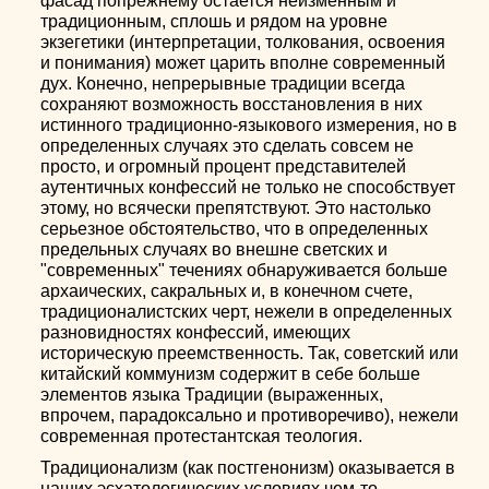
фасад попрежнему остается неизменным и
традиционным, сплошь и рядом на уровне
экзегетики (интерпретации, толкования, освоения
и понимания) может царить вполне современный
дух. Конечно, непрерывные традиции всегда
сохраняют возможность восстановления в них
истинного традиционно-языкового измерения, но в
определенных случаях это сделать совсем не
просто, и огромный процент представителей
аутентичных конфессий не только не способствует
этому, но всячески препятствуют. Это настолько
серьезное обстоятельство, что в определенных
предельных случаях во внешне светских и
"современных" течениях обнаруживается больше
архаических, сакральных и, в конечном счете,
традиционалистских черт, нежели в определенных
разновидностях конфессий, имеющих
историческую преемственность. Так, советский или
китайский коммунизм содержит в себе больше
элементов языка Традиции (выраженных,
впрочем, парадоксально и противоречиво), нежели
современная протестантская теология.
Традиционализм (как постгенонизм) оказывается в
наших эсхатологических условиях чем-то