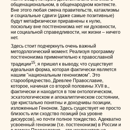
общенациональном, в общенародном контексте.
Вне этого любая смена правительств, катаклизмы
и социальные сдвиги (даже самые позитивные)
будут метафизически приравнены к нулю,
поскольку вне постгенонизма нет ни духовности,
ни социальной справедливости, ни жизни – ничего
нет.
Здесь стоит подчеркнуть очень важный
методологический момент. Реализуя программу
постгенонизма применительно к православной
15
традиции
,
я пришел к выводу, что существует
идеальная форма, которая фактически является
нашим "национальным генонизмом". Это
старообрядчество, Древлее Православие,
которое, начиная со второй половины ХVII в.,
фактически и находится в том онтологическом,
эсхатологическом и апокалиптическом состоянии,
где кристально понятны и доходчивы позиции,
изложенные Геноном. Здесь существует не просто
близость или сходство позиций (на уровне
дискурсов), но почти полное тождество. Адекватно
усвоенный генонизм (т.е. постгенонизм) в России и