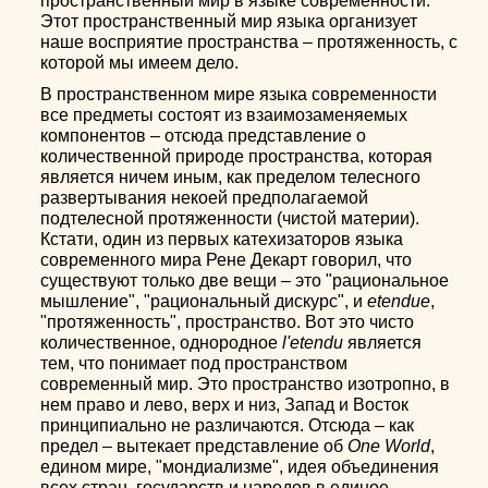
пространственный мир в языке современности.
Этот пространственный мир языка организует
наше восприятие пространства – протяженность, с
которой мы имеем дело.
В пространственном мире языка современности
все предметы состоят из взаимозаменяемых
компонентов – отсюда представление о
количественной природе пространства, которая
является ничем иным, как пределом телесного
развертывания некоей предполагаемой
подтелесной протяженности (чистой материи).
Кстати, один из первых катехизаторов языка
современного мира Рене Декарт говорил, что
существуют только две вещи – это "рациональное
мышление", "рациональный дискурс", и
etendue
,
"протяженность", пространство. Вот это чисто
количественное, однородное
l'etendu
является
тем, что понимает под пространством
современный мир. Это пространство изотропно, в
нем право и лево, верх и низ, Запад и Восток
принципиально не различаются. Отсюда – как
предел – вытекает представление об
One World
,
едином мире, "мондиализме", идея объединения
всех стран, государств и народов в единое