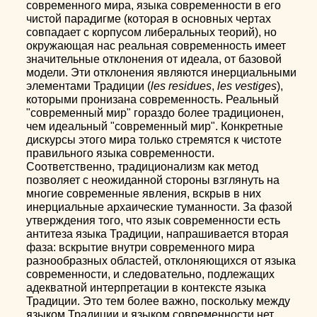
современного мира, языка современности в его
чистой парадигме (которая в основных чертах
совпадает с корпусом либеральных теорий), но
окружающая нас реальная современность имеет
значительные отклонения от идеала, от базовой
модели. Эти отклонения являются инерциальными
элементами Традиции (
les residues
,
les vestiges
),
которыми пронизана современность. Реальный
"современный мир" гораздо более традиционен,
чем идеальный "современный мир". Конкретные
дискурсы этого мира только стремятся к чистоте
правильного языка современности.
Соответственно, традиционализм как метод
позволяет с неожиданной стороны взглянуть на
многие современные явления, вскрыв в них
инерциальные архаические туманности. За фазой
утверждения того, что язык современности есть
антитеза языка Традиции, напрашивается вторая
фаза: вскрытие внутри современного мира
разнообразных областей, отклоняющихся от языка
современности, и следовательно, подлежащих
адекватной интерпретации в контексте языка
Традиции. Это тем более важно, поскольку между
языком Традиции и языком современности нет