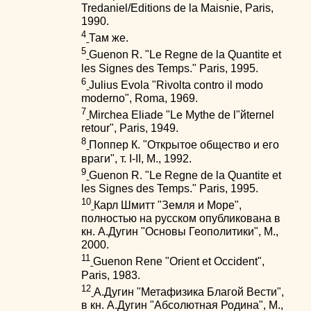
Tredaniel/Editions de la Maisnie, Paris,
1990.
4
Там же.
5
Guenon R. "Le Regne de la Quantite et
les Signes des Temps." Paris, 1995.
6
Julius Evola "Rivolta contro il modo
moderno", Roma, 1969.
7
Mirchea Eliade "Le Mythe de l"йternel
retour", Paris, 1949.
8
Поппер К. "Открытое общество и его
враги", т. I-II, M., 1992.
9
Guenon R. "Le Regne de la Quantite et
les Signes des Temps." Paris, 1995.
10
Карл Шмитт "Земля и Море",
полностью на русском опубликована в
кн. А.Дугин "Основы Геополитики", М.,
2000.
11
Guenon Rene "Orient et Occident",
Paris, 1983.
12
А.Дугин "Метафизика Благой Вести",
в кн. А.Дугин "Абсолютная Родина", М.,