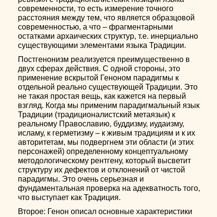
современности, то есть измерение точного
расстояния между тем, что является образцовой
современностью, а что – фрагментарными
остатками архаических структур, т.е. инерциально
существующими элементами языка Традиции.
Постгенонизм реализуется преимущественно в
двух сферах действия. С одной стороны, это
применение вскрытой Геноном парадигмы к
отдельной реально существующей Традиции. Это
не такая простая вещь, как кажется на первый
взгляд. Когда мы применим парадигмальный язык
Традиции (традиционалистский метаязык) к
реальному Православию, буддизму, иудаизму,
исламу, к герметизму – к живым традициям и к их
авторитетам, мы подвергнем эти области (и этих
персонажей) определенному концептуальному
методологическому рентгену, который высветит
структуру их дефектов и отклонений от чистой
парадигмы. Это очень серьезная и
фундаментальная проверка на адекватность того,
что выступает как Традиция.
Второе: Генон описал основные характеристики