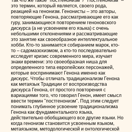
Так что же такое "постгенонизм"? "Постгенонизм" –
это термин, который является, своего рода,
реакцией на генонизм. Генонисты – это авторы,
повторяющие Генона, рассматривающие его как
гуру, занимающиеся повторением геноновского
дискурса (а не усвоением его языка) с очень
небольшими отклонениями и рассматривающие
это занятие как своеобразное интеллектуальное
хобби. Кто-то занимается собиранием марок, кто-
то – садомазохизмом, а кто-то последовательно
исследует кризис современного мира, изучает
знаки времени: это своеобразная ниша для
определенного типа европейских персонажей,
которые воспринимают Генона именно как
дискурс. Чтобы отличать традиционализм Генона
как метаязык Традиции от воспроизводства
дискурса Генона, от простого повторения с
вариациями того, что говорил Генон, имеет смысл
ввести термин "постгенонизм". Под этим следует
понимать глубинное усвоение традиционализма
Генона как фундаментального языка,
действительно обобщающего все другие языки. Но
когда генонизм становится усвоенным языком,
метаязыком, методологической и онтологической