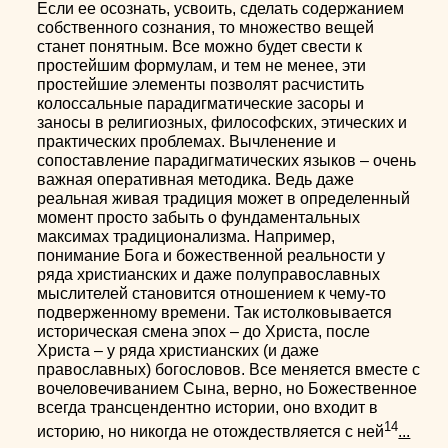
Если ее осознать, усвоить, сделать содержанием
собственного сознания, то множество вещей
станет понятным. Все можно будет свести к
простейшим формулам, и тем не менее, эти
простейшие элементы позволят расчистить
колоссальные парадигматические засоры и
заносы в религиозных, философских, этических и
практических проблемах. Вычленение и
сопоставление парадигматических языков – очень
важная оперативная методика. Ведь даже
реальная живая традиция может в определенный
момент просто забыть о фундаментальных
максимах традиционализма. Например,
понимание Бога и божественной реальности у
ряда христианских и даже полуправославных
мыслителей становится отношением к чему-то
подверженному времени. Так истолковывается
историческая смена эпох – до Христа, после
Христа – у ряда христианских (и даже
православных) богословов. Все меняется вместе с
вочеловечиванием Сына, верно, но Божественное
всегда трансцендентно истории, оно входит в
14
историю, но никогда не отождествляется с ней
...