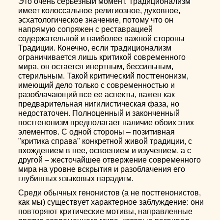
Это очень серьезный момент. Традиционализм
имеет колоссальное религиозное, духовное,
эсхатологическое значение, потому что он
напрямую сопряжен с реставрацией
содержательной и наиболее важной стороны
Традиции. Конечно, если традиционализм
ограничивается лишь критикой современного
мира, он остается инертным, бессильным,
стерильным. Такой критический постгенонизм,
имеющий дело только с современностью и
разоблачающий все ее аспекты, важен как
предварительная нигилистическая фаза, но
недостаточен. Полноценный и законченный
постгенонизм предполагает наличие обоих этих
элементов. С одной стороны – позитивная
"критика справа" конкретной живой традиции, с
вхождением в нее, освоением и изучением, а с
другой – жесточайшее отвержение современного
мира на уровне вскрытия и разоблачения его
глубинных языковых парадигм.
Среди обычных генонистов (а не постгенонистов,
как мы) существует характерное заблуждение: они
повторяют критические мотивы, направленные