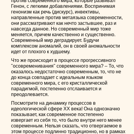
против современного мира, которые развивал
Генон, с легкими добавлениями. Воспринимая
генонизм как речь (дискурс), инвективы,
направленные против метаязыка современности,
они рассматривают как нечто застывшее, раз и
навсегда данное. Но современный мир тоже
меняется, причем качественно и существенно.
Современный мир деградирует. Будучи
комплексом аномалий, он в своей аномальности
идет от плохого к худшему.
Что же происходит в процессе прогрессивного
"осовременивания" современного мира? – То, что
оказалось недостаточно современным, то, что не
до конца совпадает с идеальным языком
современного мира, с его кристаллической
парадигмой, постепенно отслаивается и
преодолевается.
Посмотрите на динамику процессов в
идеологической сфере ХХ века! Она однозначно
показывает, как современное постепенно
извергает из себя то, что было внутри него менее
современным. Нельзя сказать, что отвергаемое в
этом процессе подлинно традиционно, но в рамках