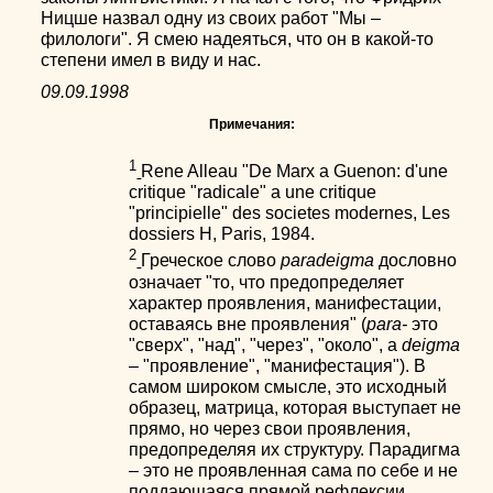
Ницше назвал одну из своих работ "Мы –
филологи". Я смею надеяться, что он в какой-то
степени имел в виду и нас.
09.09.1998
Примечания:
1
Rene Alleau "De Marx a Guenon: d'une
critique "radicale" a une critique
"principielle" des societes modernes, Les
dossiers H, Paris, 1984.
2
Греческое слово
paradeigma
дословно
означает "то, что предопределяет
характер проявления, манифестации,
оставаясь вне проявления" (
para-
это
"сверх", "над", "через", "около", а
deigma
– "проявление", "манифестация"). В
самом широком смысле, это исходный
образец, матрица, которая выступает не
прямо, но через свои проявления,
предопределяя их структуру. Парадигма
– это не проявленная сама по себе и не
поддающаяся прямой рефлексии