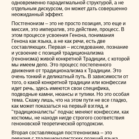
одновременно парадигмальной структурой, а не
отдельным дискурсом, он может дать совершенно
неожиданный эффект.
Постгенонизм – это не просто позиция, это еще и
миссия, это императив, это действие, процесс. В
этом процессе усвоения Генона, понимания
Генона как языка, а не как речи, есть две
составляющих. Первая – исследование, познание
и усвоение с позиций традиционализма
(генонизма) живой конкретной Традиции, с которой
мы имеем дело. Это процесс постепенного
движения от традиционализма к Традиции. Это
очень тонкий и деликатный путь. В зависимости от
того, о какой конкретной традиции или конфессии
идет речь, здесь имеются свои специфика,
подводные камни, нюансы и тупики. Но это особая
тема. Скажу лишь, что на этом пути не все гладко,
как может показаться на первый взгляд, и
"традиционалисты" подчас меняют конфессии, как
костюмы, не находя нигде строгого соответствия
геноновской теоретической ортодоксии.
Вторая составляющая постгенонизма – это
ревизия с традиционалистских позиций языка