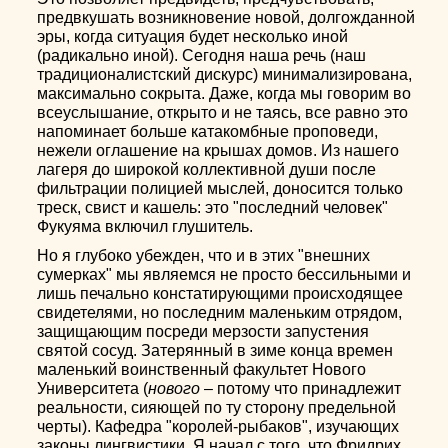
предвкушать возникновение новой, долгожданной
эры, когда ситуация будет несколько иной
(радикально иной). Сегодня наша речь (наш
традиционалистский дискурс) минимализирована,
максимально сокрыта. Даже, когда мы говорим во
всеуслышание, открыто и не таясь, все равно это
напоминает больше катакомбные проповеди,
нежели оглашение на крышах домов. Из нашего
лагеря до широкой коллективной души после
фильтрации полицией мыслей, доносится только
треск, свист и кашель: это "последний человек"
Фукуяма включил глушитель.
Но я глубоко убежден, что и в этих "внешних
сумерках" мы являемся не просто бессильными и
лишь печально констатирующими происходящее
свидетелями, но последним маленьким отрядом,
защищающим посреди мерзости запустения
святой сосуд. Затерянный в зиме конца времен
маленький воинственный факультет Нового
Университета (
нового
– потому что принадлежит
реальности, сияющей по ту сторону предельной
черты). Кафедра "королей-рыбаков", изучающих
законы лингвистики. Я начал с того, что Фридрих