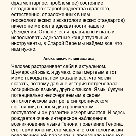
фрагментарное, проблемное) состояние
сегодняшнего старообрядчества (далекого,
естественно, от заложенных в нем
гносеологических и эсхатологических стандартов)
ничего не меняет в адекватности нашего
убеждения. Отныне, если правильно искать и
использовать адекватные концептуальные
инструменты, в Старой Вере мы найдем все, что
нам нужно.
Апокалипсис и лингвистика
Человек растрачивает себя в актуальном.
Шумерский язык, я думаю, стал мертвым в тот
момент, когда на нем сказали все, что могли
сказать, поэтому дальше история потребовала
ассирийских языков, других языков. Язык, будучи
потенциально неисчерпаемым в своем
онтологическом центре, в синхроническом
состоянии, в своем диахроническом
поступательном развитии исчерпывается. И здесь
рождается очень интересное наблюдение:
возникновение языка Генона, появление Генона,
его терминологии, его модели, его онтологически
революционной парадигмы, произошло именно в