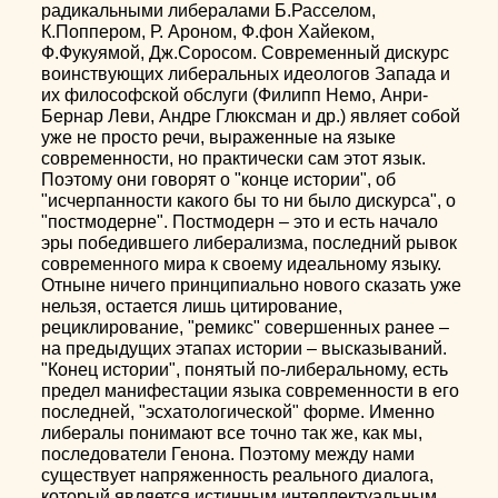
радикальными либералами Б.Расселом,
К.Поппером, Р. Ароном, Ф.фон Хайеком,
Ф.Фукуямой, Дж.Соросом. Современный дискурс
воинствующих либеральных идеологов Запада и
их философской обслуги (Филипп Немо, Анри-
Бернар Леви, Андре Глюксман и др.) являет собой
уже не просто речи, выраженные на языке
современности, но практически сам этот язык.
Поэтому они говорят о "конце истории", об
"исчерпанности какого бы то ни было дискурса", о
"постмодерне". Постмодерн – это и есть начало
эры победившего либерализма, последний рывок
современного мира к своему идеальному языку.
Отныне ничего принципиально нового сказать уже
нельзя, остается лишь цитирование,
рециклирование, "ремикс" совершенных ранее –
на предыдущих этапах истории – высказываний.
"Конец истории", понятый по-либеральному, есть
предел манифестации языка современности в его
последней, "эсхатологической" форме. Именно
либералы понимают все точно так же, как мы,
последователи Генона. Поэтому между нами
существует напряженность реального диалога,
который является истинным интеллектуальным