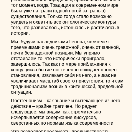
тот момент, когда Традиция в современном мире
была уже на грани (одной ногой за гранью)
существования. Только тогда стало возможно
увидеть и охватить все онтологические контуры
того, что развивалось, истончаясь и расточаясь в
истории.
Мы, будучи наследниками Генона, являемся
преемниками очень тревожной, очень отчаянной,
почти безнадежной позиции. Мы упрямо
отстаиваем то, что исторически проиграло,
завершилось. Так как по мере приближения к
концу цикла бытие постепенно покидает процесс
становления, извлекает себя из него, а никак не
увеличивает масштаб своего присутствия, то и сам
традиционализм возник в критической, предельной
ситуации.
Постгенонизм – как знание и вытекающее из него
действие – крайне трагичен. Но радует
следующее: мы видим, как стремительно
исчерпывается содержание дискурсов,
сверстанных по нормам языка современности.
Это позволяет предвидеть, предчувствовать,