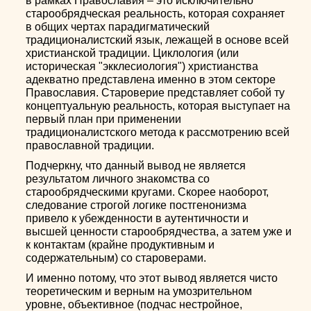
в рамках Православия – это исключительно
старообрядческая реальность, которая сохраняет
в общих чертах парадигматический
традиционалистский язык, лежащей в основе всей
христианской традиции. Циклология (или
историческая "экклесиология") христианства
адекватно представлена именно в этом секторе
Православия. Староверие представляет собой ту
концептуальную реальность, которая выступает на
первый план при применении
традиционалистского метода к рассмотрению всей
православной традиции.
Подчеркну, что данный вывод не является
результатом личного знакомства со
старообрядческими кругами. Скорее наоборот,
следование строгой логике постгенонизма
привело к убежденности в аутентичности и
высшей ценности старообрядчества, а затем уже и
к контактам (крайне продуктивным и
содержательным) со староверами.
И именно потому, что этот вывод является чисто
теоретическим и верным на умозрительном
уровне, объективное (подчас нестройное,