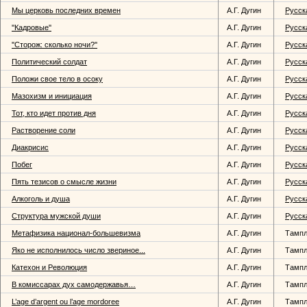
Мы церковь последних времен
А.Г. Дугин
Русск
''Кадровые''
А.Г. Дугин
Русск
''Сторож: сколько ночи?''
А.Г. Дугин
Русск
Политический солдат
А.Г. Дугин
Русск
Положи свое тело в осоку
А.Г. Дугин
Русск
Мазохизм и инициация
А.Г. Дугин
Русск
Тот, кто идет против дня
А.Г. Дугин
Русск
Растворение соли
А.Г. Дугин
Русск
Диакрисис
А.Г. Дугин
Русск
Побег
А.Г. Дугин
Русск
Пять тезисов о смысле жизни
А.Г. Дугин
Русск
Алкоголь и душа
А.Г. Дугин
Русск
Структура мужской души
А.Г. Дугин
Русск
Метафизика национал-большевизма
А.Г. Дугин
Тампл
Яко не исполнилось число звериное...
А.Г. Дугин
Тампл
Катехон и Революция
А.Г. Дугин
Тампл
В комиссарах дух самодержавья…
А.Г. Дугин
Тампл
L’age d’argent ou l’age mordoree
А.Г. Дугин
Тампл