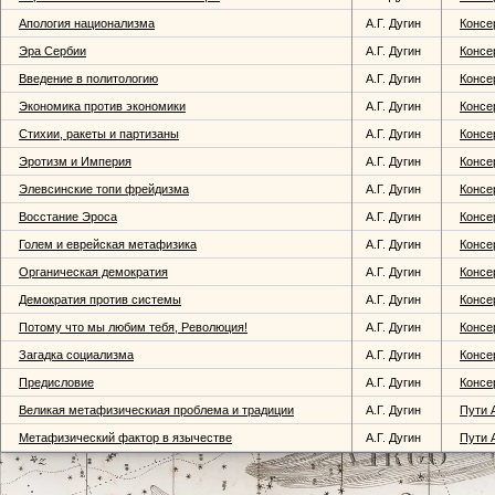
Апология национализма
А.Г. Дугин
Консе
Эра Сербии
А.Г. Дугин
Консе
Введение в политологию
А.Г. Дугин
Консе
Экономика против экономики
А.Г. Дугин
Консе
Стихии, ракеты и партизаны
А.Г. Дугин
Консе
Эротизм и Империя
А.Г. Дугин
Консе
Элевсинские топи фрейдизма
А.Г. Дугин
Консе
Восстание Эроса
А.Г. Дугин
Консе
Голем и еврейская метафизика
А.Г. Дугин
Консе
Органическая демократия
А.Г. Дугин
Консе
Демократия против системы
А.Г. Дугин
Консе
Потому что мы любим тебя, Революция!
А.Г. Дугин
Консе
Загадка социализма
А.Г. Дугин
Консе
Предисловие
А.Г. Дугин
Консе
Великая метафизическиая проблема и традиции
А.Г. Дугин
Пути 
Метафизический фактор в язычестве
А.Г. Дугин
Пути 