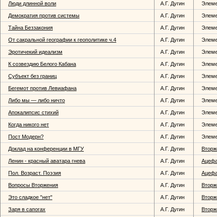
Люди длинной воли
А.Г. Дугин
Элем
Демократия против системы
А.Г. Дугин
Элем
Тайна Беззакония
А.Г. Дугин
Элем
От сакральной географии к геополитике ч.4
А.Г. Дугин
Элем
Эротичекий идеализм
А.Г. Дугин
Элем
К созвездию Белого Кабана
А.Г. Дугин
Элем
Субъект без границ
А.Г. Дугин
Элем
Бегемот против Левиафана
А.Г. Дугин
Элем
Либо мы — либо ничто
А.Г. Дугин
Элем
Апокалипсис стихий
А.Г. Дугин
Элем
Когда никого нет
А.Г. Дугин
Элем
Пост Модерн?
А.Г. Дугин
Элем
Доклад на конференции в МГУ
А.Г. Дугин
Вторж
Ленин - красный аватара гнева
А.Г. Дугин
Ацеф
Пол. Возраст. Поэзия
А.Г. Дугин
Ацеф
Вопросы Вторжения
А.Г. Дугин
Вторж
Это сладкое "нет"
А.Г. Дугин
Вторж
Заря в сапогах
А.Г. Дугин
Вторж