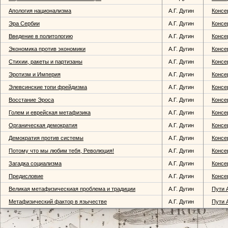
Апология национализма
А.Г. Дугин
Консе
Эра Сербии
А.Г. Дугин
Консе
Введение в политологию
А.Г. Дугин
Консе
Экономика против экономики
А.Г. Дугин
Консе
Стихии, ракеты и партизаны
А.Г. Дугин
Консе
Эротизм и Империя
А.Г. Дугин
Консе
Элевсинские топи фрейдизма
А.Г. Дугин
Консе
Восстание Эроса
А.Г. Дугин
Консе
Голем и еврейская метафизика
А.Г. Дугин
Консе
Органическая демократия
А.Г. Дугин
Консе
Демократия против системы
А.Г. Дугин
Консе
Потому что мы любим тебя, Революция!
А.Г. Дугин
Консе
Загадка социализма
А.Г. Дугин
Консе
Предисловие
А.Г. Дугин
Консе
Великая метафизическиая проблема и традиции
А.Г. Дугин
Пути 
Метафизический фактор в язычестве
А.Г. Дугин
Пути 