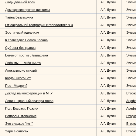
Люди длинной воли
А.Г. Дугин
Элем
Демократия против системы
А.Г. Дугин
Элем
Тайна Беззакония
А.Г. Дугин
Элем
От сакральной географии к геополитике ч.4
А.Г. Дугин
Элем
Эротичекий идеализм
А.Г. Дугин
Элем
К созвездию Белого Кабана
А.Г. Дугин
Элем
Субъект без границ
А.Г. Дугин
Элем
Бегемот против Левиафана
А.Г. Дугин
Элем
Либо мы — либо ничто
А.Г. Дугин
Элем
Апокалипсис стихий
А.Г. Дугин
Элем
Когда никого нет
А.Г. Дугин
Элем
Пост Модерн?
А.Г. Дугин
Элем
Доклад на конференции в МГУ
А.Г. Дугин
Вторж
Ленин - красный аватара гнева
А.Г. Дугин
Ацеф
Пол. Возраст. Поэзия
А.Г. Дугин
Ацеф
Вопросы Вторжения
А.Г. Дугин
Вторж
Это сладкое "нет"
А.Г. Дугин
Вторж
Заря в сапогах
А.Г. Дугин
Вторж