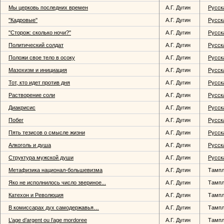
Мы церковь последних времен
А.Г. Дугин
Русск
''Кадровые''
А.Г. Дугин
Русск
''Сторож: сколько ночи?''
А.Г. Дугин
Русск
Политический солдат
А.Г. Дугин
Русск
Положи свое тело в осоку
А.Г. Дугин
Русск
Мазохизм и инициация
А.Г. Дугин
Русск
Тот, кто идет против дня
А.Г. Дугин
Русск
Растворение соли
А.Г. Дугин
Русск
Диакрисис
А.Г. Дугин
Русск
Побег
А.Г. Дугин
Русск
Пять тезисов о смысле жизни
А.Г. Дугин
Русск
Алкоголь и душа
А.Г. Дугин
Русск
Структура мужской души
А.Г. Дугин
Русск
Метафизика национал-большевизма
А.Г. Дугин
Тампл
Яко не исполнилось число звериное...
А.Г. Дугин
Тампл
Катехон и Революция
А.Г. Дугин
Тампл
В комиссарах дух самодержавья…
А.Г. Дугин
Тампл
L’age d’argent ou l’age mordoree
А.Г. Дугин
Тампл