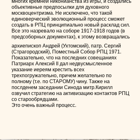
многих кремней никонианства из игры, и создались
объективные предпосылки для духовного
москвоцентризма. Не исключено, что такой
единоверческий эволюционный процесс сможет
создать в РПЦ принципиально новый расклад сил.
Все это назревало на соборе 1917-1918 годов (в
предсоборных документах), к этому возвращались
архиепископ Андрей (Ухтомский), патр. Сергий
(Страгородский), Поместный Собор РПЦ 1971.
Показательно, что на последних совещаниях
Патриарх Алексий II дал недвусмысленное
указание иереям крестить всех
трехпогружательно, причем желательно по
полному (т.е. по СТАРОМУ) чину. Также на
послденем заседании Синода митр.Кирилл
озвучил стратегию на активизацию контактов РПЦ
со старообрядцами.
Это очень важный процесс.