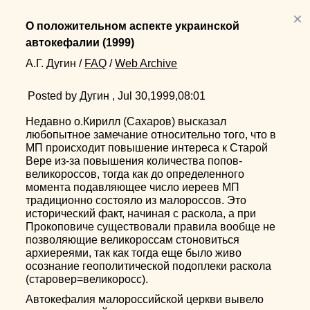
×
О положительном аспекте украинской
автокефалии
(1999)
А.Г. Дугин
/
FAQ
/
Web Archive
Posted by Дугин , Jul 30,1999,08:01
Недавно о.Кирилл (Сахаров) высказал
любопытное замечание относительно того, что в
МП происходит повышение интереса к Старой
Вере из-за повышения количества попов-
великороссов, тогда как до определенного
момента подавляющее число иереев МП
традиционно состояло из малороссов. Это
исторический факт, начиная с раскола, а при
Прокоповиче существовали правила вообще не
позволяющие великороссам стоновиться
архиереями, так как тогда еще было живо
осознание геополитической подоплеки раскола
(старовер=великоросс).
Автокефалия малороссийской церкви вывело