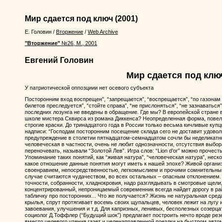
Мир сдается под ключ
(2001)
Е. Головин
/
Вторжение
/
Web Archive
"Вторжение"
№26, М., 2001
Евгений Головин
Мир сдается под клю
У патриотической оппозциии нет осевого субъекта
Посторонним вход воспрещен”, “запрещается”, “воспрещается”, “по газонам н
билетов преследуется”, “стойте справа”, “не прислоняться”, “не зазнаваться”
последних лозунга не введены в обращение. Где мы? В европейской стране 
школе мистера Сквирса из романа Диккенса? Неопределенная форма, повел
строгие краски. До тринадцатого года в России только весьма кичливые купц
надписи: “Господам посторонним посещение склада сего не доставит удовол
предупреждение в столетии пятнадцатом-семнадцатом сочли бы неделикатн
человеческая в частности, очень не любит однозначности, отсутствия выбор
переночевать, называли “Золотой Лев”. Игра слов: “Lion d’or” можно прочесть 
Упоминание таких понятий, как “живая натура”, “человеческая натура”, нес
какое отношение данные понятия могут иметь к нашей эпохе? Живой органи
своенравием, непосредственностью, легкомыслием и прочими сомнительны
случае считаются чудачеством, во всех остальных – опасным отклонением.
точности, собранности, хладнокровия, надо разглядывать в смотровые щели, 
концентрированный, непроницаемый современник всегда найдет дорогу в ра
табличку про посторонних... Что же получается? Жизнь не натуральная сред
крылья, спрут протягивает восемь своих щупальцев, человек лежит на лугу и
завоевания, улучшения и т.д. Для капризных, ленивых, бесполезных созерц
социолог Д.Тоффлер (“Будущий шок”) предлагает построить нечто вроде резе
вместо целевого чтения газет и целенаправленной поездки на быстром авто