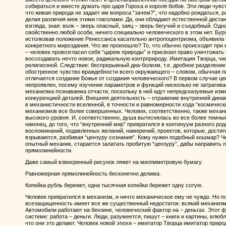
собираться и вместе думать про царя Гороха и короля бобов. Эти люди чувс
что живая природа не задает им вопроса “зачем?”, что надобно рождаться, ра
делая различия меж этими глаголами. Да, они обладают естественной диста
взгляда, зная: волк – зверь опасный, заяц – зверь бегучий и съедобный. Од
свойственно любой особи, ничего специально человеческого в этом нет. Бур
истолковав положение Ренессанса касательно антропоцентризма, объявила
конкретного мироздания. Что же произошло? То, что обычно происходит при
– человек провозгласил себя “царем природы” и присвоил право уничтожать
воссоздавать нечто новое, радикальную контрприроду. Имитация Творца, чи
религиозной. Следствие: беспрерывный диа-болизм, т.е. дробное разделение 
обостренное чувство враждебности всего окружающего – словом, обычная п
отличается создание Божье от создания человеческого? В первом случае це
непроявлен, посему изучение параметров и функций нисколько не затрагива
механизма познаваема отчасти, поскольку в ней идут непредсказуемые изм
конкуренцией деталей. Внешняя деятельность – отражение внутренней дин
в механистичности вселенной, в точности и равномерности хода “космическ
механизмов все более совершенных. Человек, соответственно, также механи
высокого уровня. И, соответственно, душа вытеснялась во все более темны
наконец, до того, что “внутренний мир” превратился в континуум разного ро
воспоминаний, подавленных желаний, намерений, проектов, которые, достиг
взрываются, разбивая “цензуру сознания”. Кому нужен подобный кошмар? Чел
опытный механик, старается залатать пробитую “цензуру”, дабы направить 
прямолинейности.
Даже самый взвихренный рисунок ляжет на миллиметровую бумагу.
Равномерная прямолинейность бесконечно делима.
Копейка рубль бережет, одна тысячная копейки бережет одну сотую.
Человек превратился в механизм, и ничто механическое ему не чуждо. Но п
всезащищенность имеет все же существенный недостаток: всякий механизм 
Автомобили работают на бензине, человеческий фактор на – деньгах. Этот 
системе: работа – деньги. Люди, разумеется, пишут – книги и картины, влюб
что они это делают. Человек новой эпохи – имитатор Творца имитатор природ