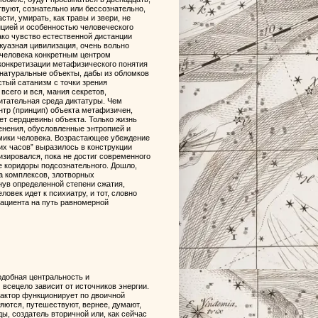
твуют, сознательно или бессознательно,
сти, умирать, как травы и звери, не
нцией и особенностью человеческого
нако чувство естественной дистанции
жуазная цивилизация, очень вольно
 человека конкретным центром
 конкретизации метафизического понятия
 натуральные объекты, дабы из обломков
стый сатанизм с точки зрения
всего и вся, мания секретов,
итательная среда диктатуры. Чем
нтр (принцип) объекта метафизичен,
ет сердцевины объекта. Только жизнь
енения, обусловленные энтропией и
амики человека. Возрастающее убеждение
их часов” выразилось в конструкции
зировался, пока не достиг современного
е коридоры подсознательного. Дошло,
да комплексов, злотворных
нув определенной степени сжатия,
овек идет к психиатру, и тот, словно
пациента на путь равномерной
одобная центральность и
всецело зависит от источников энергии.
фактор функционирует по двоичной
ляются, путешествуют, вернее, думают,
ы, создатель вторичной или, как сейчас