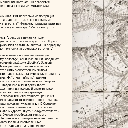
 эмоциональностью”. Он старается
руя эрзацы религии, метафизики,
криминал. Вот несколько иллюстраций
льпан” есть такая сцена: вахмистр,
ь, и встать”. Фанфан, проделав раза три
девшему вахмистру: “Мне осточертел
ехт. Агрессор выехал на поле
дал на осле, – информирует нас Шарль
прикрылся салатным листом – в середину
е – метелка из сосновых веточек...”
го механизированной цивилизации.
у святому”, опьяняет линии координат.
овицкий анабазис Швейка”: бравый
вейк решил, что можно попасть в
аются жить в собственном живом
сти, равно как механическому стандарту
и. Их “открытый мир”, где нет
олей постоянно сталкивается с “миром
н подобного бытия доказывает
ода – принципиальный экзистенциал,
ичего нет, поскольку границы
 стягивается, спонтанность решения
лее зависят от приобретенного “багажа”.
аспорядкам, указам и т.п. В Средние
ием своим напоминая о тщете всего
акова мудрость шута. Следует отличать
х: буффон изображает гонимого
. Активное противодействие жестокости
 оказывали многочисленные
ется, карнавал. Эти праздники