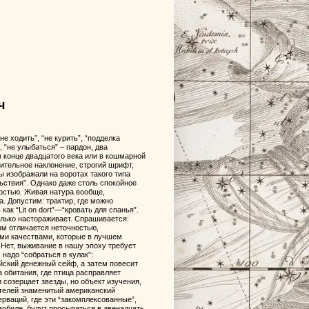
ч
е ходить”, “не курить”, “подделка
, “не улыбаться” – пардон, два
в конце двадцатого века или в кошмарной
ительное наклонение, строгий шрифт,
ы изображали на воротах такого типа
ьствия”. Однако даже столь спокойное
остью. Живая натура вообще,
а. Допустим: трактир, где можно
как “Lit on dort”—“кровать для спанья”.
колько настораживает. Спрашивается:
зм отличается неточностью,
ми качествами, которые в лучшем
 Нет, выживание в нашу эпоху требует
надо “собраться в кулак”:
йский денежный сейф, а затем повесит
а обитания, где птица расправляет
 созерцает звезды, но объект изучения,
ателей знаменитый американский
рваций, где эти “закомплексованные”,
мобиле, будут просыпаться в двенадцать,