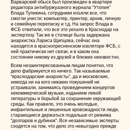
Варварский обыск был произведен в квартире
редактора антибуржуазного журнала “Утопия”
Влада Тупикина, сотрудники изъяли все, что
смогли унести: компьютер, принтер, архив, личную
и семейную переписку и т.д. На запрос Влада в
ФСБ ответили, что все это уехало в Краснодар на
экспертизу. Так же в столице была задержана
анархистка Лариса Щипцова, сейчас она
находится в краснопресненском изоляторе ФСБ, с
ней практически нет связи, и в каком она
состоянии никому из друзей и близких неизвестно.
Всем незаинтересованным лицам понятно, что
дело фабрикуется из ничего. Так называемые
“краснодарские анархисты”, да и московские,
никогда ни на кого никаких покушений не
устраивали, занимаясь проведением концертов
некоммерческой музыки, изданием левой
литературы и борьбой за сохранение окружающей
среды. Как правило, это очень молодые,
инфантильные и лишенные кровожадности люди,
старающиеся держаться подальше от режима
“долларов и дубинок”. Все независимые эксперты
сходятся на том, что дело это невыгодно прежде