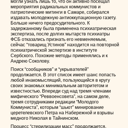
могли узнать лишь то, что он активно посещал
мероприятия радикальных коммунистов и
патриотические митинги в Самаре, собирался
издавать молодежную антиоккупационную газету.
Больше ничего предосудительного. К
задержанному была применена психиатрическая
экспертиза, после долгих мытарств психиатры
ФСБ отказались признать его невменяемым,
сейчас “товарищ Устинов” находится на повторной
психиатрической экспертизе в институте
Сербского. Похожие методы применялись и к
Андрею Соколову.
Поиск “сообщников” и “укрывателей”
продолжается. В этот список имеет шанс попасть
любой инакомыслящий, пользующийся в кругу
своих знакомых минимальным авторитетом и
известностью. Впереди суд над тремя членами
мифического “Реввоенсовета”, на самом деле,
тремя сотрудниками редакции “Молодого
Коммуниста”, которым “шьют” минирование
церетелевского Петра на Набережной и взрывы
медного Николая в Тайнинском.
Процесс “стерилизации масс” продолжается.