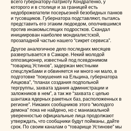
всего губернатору-патриоту Кондратенко, у
которого и в столице и за границей есть
недоброжелатели посерьезней безобидных панков
и тусовщиков. Губернатора подставляют, пытаясь
представить его этаким людоедом, ополчившимся
против инакомыслящих подростков. Скандал
инициирован наиболее мондиалистской,
прозападной частью нашего “сикрет сервиса”.
Другое аналогичное дело последних месяцев
развертывается в Самаре. Некий молодой
оппозиционер, известный под псевдонимом
“товарищ Устинов”, задержан местными
спецслужбами и обвиняется ни много ни мало, в
подготовке “покушения на Ельцина, губернатора
Аяцкова”, “планах создания подпольной
тергруппы, захвата здания администрации и
заложников в нем”, а так же “захвата с целью
шантажа ядерных ракетных баз, расположенных в
регионе”. Никаких сообщников этого “молодого
демона” пока не найдено, но с маниакальной
уверенностью официальные лица продолжают
утверждать, что сообщники будут пойманы, дайте
срок. По своим каналам о “товарище Устинове” мы