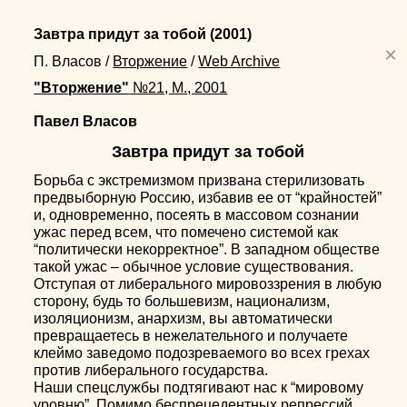
Завтра придут за тобой
(2001)
×
П. Власов
/
Вторжение
/
Web Archive
"Вторжение"
№21, М., 2001
Павел Власов
Завтра придут за тобой
Борьба с экстремизмом призвана стерилизовать
предвыборную Россию, избавив ее от “крайностей”
и, одновременно, посеять в массовом сознании
ужас перед всем, что помечено системой как
“политически некорректное”. В западном обществе
такой ужас – обычное условие существования.
Отступая от либерального мировоззрения в любую
сторону, будь то большевизм, национализм,
изоляционизм, анархизм, вы автоматически
превращаетесь в нежелательного и получаете
клеймо заведомо подозреваемого во всех грехах
против либерального государства.
Наши спецслужбы подтягивают нас к “мировому
уровню”. Помимо беспрецедентных репрессий