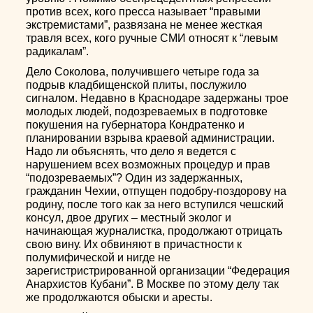
против всех, кого пресса называет “правыми
экстремистами”, развязана не менее жесткая
травля всех, кого ручные СМИ относят к “левым
радикалам”.
Дело Соколова, получившего четыре года за
подрыв кладбищенской плиты, послужило
сигналом. Недавно в Краснодаре задержаны трое
молодых людей, подозреваемых в подготовке
покушения на губернатора Кондратенко и
планировании взрыва краевой администрации.
Надо ли объяснять, что дело я ведется с
нарушением всех возможных процедур и прав
“подозреваемых”? Один из задержанных,
гражданин Чехии, отпущен подобру-поздорову на
родину, после того как за него вступился чешский
консул, двое других – местный эколог и
начинающая журналистка, продолжают отрицать
свою вину. Их обвиняют в причастности к
полумифической и нигде не
зарегистристрированной организации “Федерация
Анархистов Кубани”. В Москве по этому делу так
же продолжаются обыски и аресты.