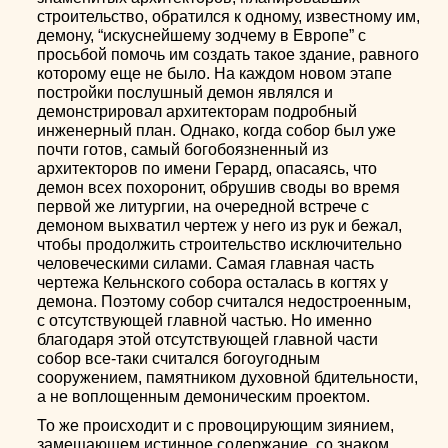
строительство, обратился к одному, известному им,
демону, “искуснейшему зодчему в Европе” с
просьбой помочь им создать такое здание, равного
которому еще не было. На каждом новом этапе
постройки послушный демон являлся и
демонстрировал архитекторам подробный
инженерный план. Однако, когда собор был уже
почти готов, самый богобоязненный из
архитекторов по имени Герард, опасаясь, что
демон всех похоронит, обрушив своды во время
первой же литургии, на очередной встрече с
демоном выхватил чертеж у него из рук и бежал,
чтобы продолжить строительство исключительно
человеческими силами. Самая главная часть
чертежа Кельнского собора осталась в когтях у
демона. Поэтому собор считался недостроенным,
с отсутствующей главной частью. Но именно
благодаря этой отсутствующей главной части
собор все-таки считался богоугодным
сооружением, памятником духовной бдительности,
а не воплощенным демоническим проектом.
То же происходит и с провоцирующим зиянием,
замещающем истинное содержание, со знаком