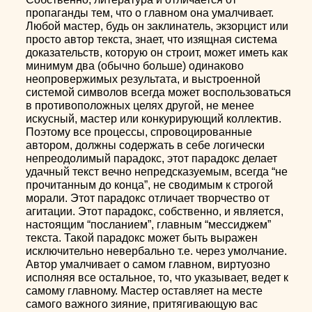
пропаганды тем, что о главном она умалчивает.
Любой мастер, будь он заклинатель, экзорцист или
просто автор текста, знает, что изящная система
доказательств, которую он строит, может иметь как
минимум два (обычно больше) одинаково
неопровержимых результата, и выстроенной
системой символов всегда может воспользоваться
в противоположных целях другой, не менее
искусный, мастер или конкурирующий коллектив.
Поэтому все процессы, спровоцированные
автором, должны содержать в себе логически
непреодолимый парадокс, этот парадокс делает
удачный текст вечно непредсказуемым, всегда “не
прочитанным до конца”, не сводимым к строгой
морали. Этот парадокс отличает творчество от
агитации. Этот парадокс, собственно, и является,
настоящим “посланием”, главным “мессиджем”
текста. Такой парадокс может быть выражен
исключительно невербально т.е. через умолчание.
Автор умалчивает о самом главном, виртуозно
исполняя все остальное, то, что указывает, ведет к
самому главному. Мастер оставляет на месте
самого важного зияние, притягивающую вас