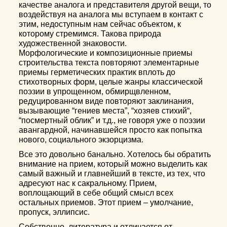
качестве аналога и представителя другой вещи, то
воздействуя на аналога мы вступаем в контакт с
этим, недоступным нам сейчас объектом, к
которому стремимся. Такова природа
художественной знаковости.
Морфологические и композиционные приемы
строительства текста повторяют элементарные
приемы герметических практик вплоть до
стихотворных форм, целые жанры классической
поэзии в упрощенном, обмирщвленном,
редуцированном виде повторяют заклинания,
вызывающие “гениев места”, “хозяев стихий“,
“посмертный облик” и т.д., не говоря уже о поэзии
авангардной, начинавшейся просто как попытка
нового, социального экзорцизма.
Все это довольно банально. Хотелось бы обратить
внимание на прием, который можно выделить как
самый важный и главнейший в тексте, из тех, что
адресуют нас к сакральному. Прием,
воплощающий в себе общий смысл всех
остальных приемов. Этот прием – умолчание,
пропуск, эллипсис.
Собственно, литература и отличается от