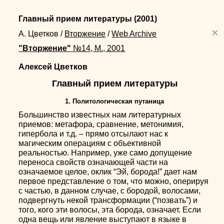
Главный прием литературы
(2001)
×
А. Цветков
/
Вторжение
/
Web Archive
"Вторжение"
№14, М., 2001
Алексей Цветков
Главный прием литературы
1. Политологическая путаница
Большинство известных нам литературных
приемов: метафора, сравнение, метонимия,
гипербола и т.д. – прямо отсылают нас к
магическим операциям с объективной
реальностью. Например, уже само допущение
переноса свойств означающей части на
означаемое целое, оклик “Эй, борода!” дает нам
первое представление о том, что можно, оперируя
с частью, в данном случае, с бородой, волосами,
подвергнуть некой трансформации (“позвать”) и
того, кого эти волосы, эта борода, означает. Если
одна вещь или явление выступают в языке в