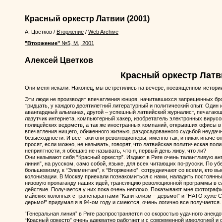
Красный оркестр Латвии
(2001)
А. Цветков
/
Вторжение
/
Web Archive
"Вторжение"
№5, М., 2001
Алексей Цветков
Красный оркестр Латв
Они меня искали. Наконец, мы встретились на вечере, посвященном истории
Эти люди не производят впечатления юнцов, начитавшихся запрещенных бро
тридцать, у каждого десятилетний литературный и политический опыт. Один
авангардный альманах, другой – успешный латвийский журналист, печатающ
лазутчик интернета, компьютерный хакер, изобретатель электронных вирус
полицейских ведомств, а так же иностранных компаний, открывших офисы в Р
впечатления нищего, обиженного жизнью, раздосадованного судьбой неудачн
безысходности. И все-таки они революционеры, именно так, и никак иначе он
просят, если можно, не называть, говорят, что латвийская политическая пол
неприятности, я обещаю не называть, что я, первый день живу, что ли?
Они называют себя “Красный оркестр”. Издают в Риге очень талантливую ан
линия”, на русском, само собой, языке, для всех читающих по-русски. По у
большевизму, к “Элементам”, к “Вторжению”, сотрудничают со всеми, кто вы
колонизации. В Москву приехали познакомиться с нами, наладить постоянны
низовую пропаганду наших идей, трансляцию революционной программы в с
действие. Получается у них пока очень неплохо. Показывают мне фотографи
майских колоннах с транспарантами “Капитализм – дерьмо!” и “НАТО хуже СП
дерьмо!” придумал я в 94-ом году и смеются, очень логично все получается.
“Генеральная линия” в Риге распространяется со скоростью удачного анекдо
“Красный оркестр” очень адекватно работает и с современной идеологией и 