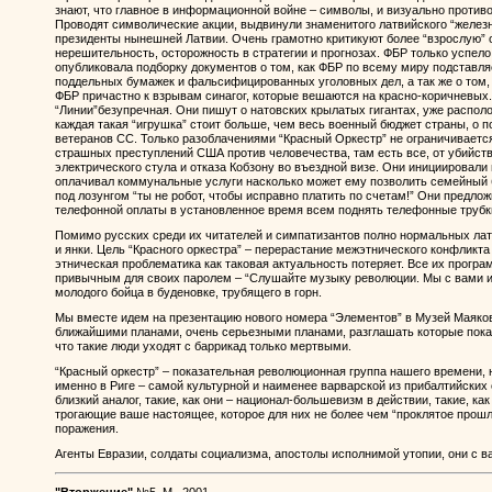
знают, что главное в информационной войне – символы, и визуально противо
Проводят символические акции, выдвинули знаменитого латвийского “желез
президенты нынешней Латвии. Очень грамотно критикуют более “взрослую”
нерешительность, осторожность в стратегии и прогнозах. ФБР только успело 
опубликовала подборку документов о том, как ФБР по всему миру подставл
поддельных бумажек и фальсифицированных уголовных дел, а так же о том,
ФБР причастно к взрывам синагог, которые вешаются на красно-коричневых
“Линии”безупречная. Они пишут о натовских крылатых гигантах, уже распо
каждая такая “игрушка” стоит больше, чем весь военный бюджет страны, о
ветеранов СС. Только разоблачениями “Красный Оркестр” не ограничиваетс
страшных преступлений США против человечества, там есть все, от убийств
электрического стула и отказа Кобзону во въездной визе. Они инициировал
оплачивал коммунальные услуги насколько может ему позволить семейный б
под лозунгом “ты не робот, чтобы исправно платить по счетам!” Они предло
телефонной оплаты в установленное время всем поднять телефонные трубки
Помимо русских среди их читателей и симпатизантов полно нормальных лат
и янки. Цель “Красного оркестра” – перерастание межэтнического конфликта 
этническая проблематика как таковая актуальность потеряет. Все их прог
привычным для своих паролем – “Слушайте музыку революции. Мы с вами и
молодого бойца в буденовке, трубящего в горн.
Мы вместе идем на презентацию нового номера “Элементов” в Музей Маяковс
ближайшими планами, очень серьезными планами, разглашать которые пока 
что такие люди уходят с баррикад только мертвыми.
“Красный оркестр” – показательная революционная группа нашего времени, 
именно в Риге – самой культурной и наименее варварской из прибалтийских 
близкий аналог, такие, как они – национал-большевизм в действии, такие, ка
трогающие ваше настоящее, которое для них не более чем “проклятое прошл
поражения.
Агенты Евразии, солдаты социализма, апостолы исполнимой утопии, они с ва