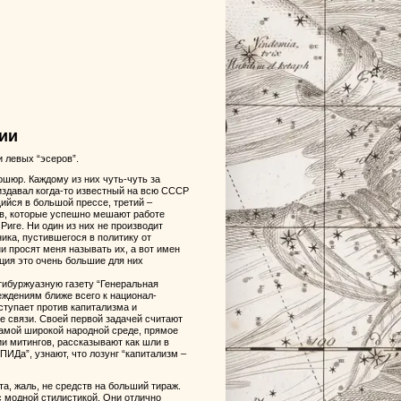
ии
 левых “эсеров”.
шюр. Каждому из них чуть-чуть за
 издавал когда-то известный на всю СССР
ийся в большой прессе, третий –
ов, которые успешно мешают работе
иге. Ни один из них не производит
ика, пустившегося в политику от
и просят меня называть их, а вот имен
иция это очень большие для них
тибуржуазную газету “Генеральная
беждениям ближе всего к национал-
ступает против капитализма и
е связи. Своей первой задачей считают
амой широкой народной среде, прямое
и митингов, рассказывают как шли в
ИДа”, узнают, что лозунг “капитализм –
та, жаль, не средств на больший тираж.
с модной стилистикой. Они отлично