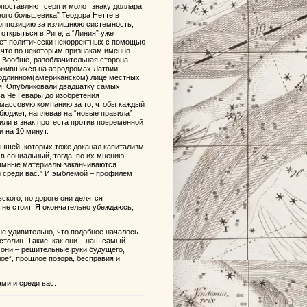
поставляют серп и молот знаку доллара.
ного большевика” Теодора Нетте в
 оппозицию за излишнюю системность,
открыться в Риге, а “Линия” уже
яет политически некорректных с помощью
 что по некоторым признакам именно
. Вообще, разоблачительная сторона
ложившихся на аэродромах Латвии,
 подлинном(американском) лице местных
я. Опубликовали двадцатку самых
а Че Гевары до изобретения
и массовую компанию за то, чтобы каждый
юджет, наплевав на “новые правила”
жили в знак протеста против повременной
 на 10 минут.
ышей, которых тоже доканал капитализм
в социальный, тогда, по их мнению,
раммные материалы заканчиваются
 среди вас.” И эмблемой – профилем
кого, по дороге они делятся
не стоит. Я окончательно убеждаюсь,
не удивительно, что подобное началось
столиц. Такие, как они – наш самый
к они – решительные руки будущего,
ое”, прошлое позора, бесправия и
ми и среди вас.