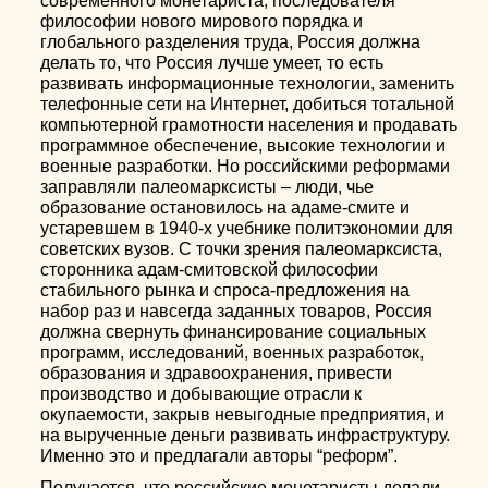
современного монетариста, последователя
философии нового мирового порядка и
глобального разделения труда, Россия должна
делать то, что Россия лучше умеет, то есть
развивать информационные технологии, заменить
телефонные сети на Интернет, добиться тотальной
компьютерной грамотности населения и продавать
программное обеспечение, высокие технологии и
военные разработки. Но российскими реформами
заправляли палеомарксисты – люди, чье
образование остановилось на адаме-смите и
устаревшем в 1940-х учебнике политэкономии для
советских вузов. С точки зрения палеомарксиста,
сторонника адам-смитовской философии
стабильного рынка и спроса-предложения на
набор раз и навсегда заданных товаров, Россия
должна свернуть финансирование социальных
программ, исследований, военных разработок,
образования и здравоохранения, привести
производство и добывающие отрасли к
окупаемости, закрыв невыгодные предприятия, и
на вырученные деньги развивать инфраструктуру.
Именно это и предлагали авторы “реформ”.
Получается, что российские монетаристы делали