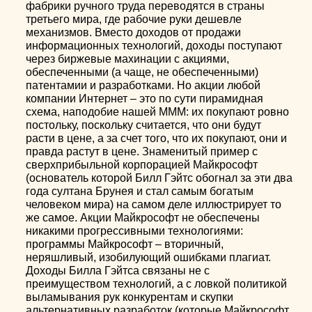
фабрики ручного труда переводятся в страны
третьего мира, где рабочие руки дешевле
механизмов. Вместо доходов от продажи
информационных технологий, доходы поступают
через биржевые махинации с акциями,
обеспеченными (а чаще, не обеспеченными)
патентамии и разработками. Но акции любой
компании Интернет – это по сути пирамидная
схема, наподобие нашей МММ: их покупают ровно
постольку, поскольку считается, что они будут
расти в цене, а за счет того, что их покупают, они и
правда растут в цене. Знаменитый пример с
сверхприбыльной корпорацией Майкрософт
(основатель которой Билл Гэйтс обогнал за эти два
года султана Брунея и стал самым богатым
человеком мира) на самом деле иллюстрирует то
же самое. Акции Майкрософт не обеспечены
никакими прогрессивными технологиями:
программы Майкрософт – вторичный,
неряшливый, изобилующий ошибками плагиат.
Доходы Билла Гэйтса связаны не с
преимуществом технологий, а с ловкой политикой
выламывания рук конкурентам и скупки
альтернативных разработок (которые Майкрософт