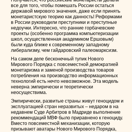
все для того, чтобы помешать России остаться
державой мирового значения, даже если принять
монетаристскую теорию как данность! Реформами
в России руководили преступники и преступные
недоучки. Интересно, что ранние горбачевские
проекты (особенно программа компьютеризации
школ, осуществленная академиком Ершовым)
были куда ближе к современному западному
либерализму, чем гайдаровский палеомарксизм.
На самом деле бесконечный тупик Нового
Мирового Порядка с повсеместной демократией
монетаризма и заменой производства товаров
потребления на производство информационных
технологий есть нечто невозможное. Эта модель
неверна эмпирически и теоретически
неосуществима.
Эмпирически, развитые страны живут геноцидом и
эксплуатацией стран неразвитых – недаром в на
недавнем Суде Арбитров в Мадриде выполнение
рекоммендаций МВФ было приравнено к геноциду.
Вместо повсеместной механизации, которую
призывают аватары Нового Мирового Порядка,