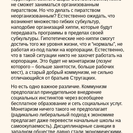
не сможет заниматься организованным
пиратством. Но что делать с пиратством
неорганизованным? Естественно ожидать, что
возникнет множество гибких субкультур,
наподобие организаций хиппи, которые будут
передавать программы в пределах своей
субкультуры. Гипотетические нео-хиппи смогут
достичь того же уровня жизни, что и “нормалы”, не
работая из-под палки на корпорации. Естественно,
что в такой ситуации никто не захочет работать на
корпорации. Это будет не монетаризм (лозунг
которого – больше занятости, больше рабочих
мест), а старый добрый коммунизм, не сильно
отличающийся от братьев Стругацких.
Но есть одно важное различие. Коммунизм
предполагал принудительное внедрение
социальных инстинктов через всеобщеее
бесплатное образование и сеть социальных услуг.
Монетаризм ничего такого не предполагает
(радикально либеральный подход к экономике
предлагает даже перевести начальные школы на
самоокупаемость). Дисциплинарные санкции в
западном обществе давно стали экономическими,