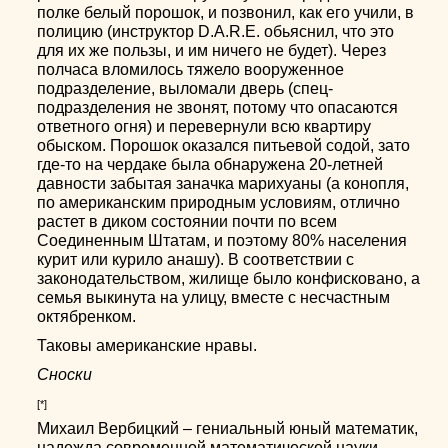
полке белый порошок, и позвонил, как его учили, в
полицию (инструктор D.A.R.E. обьяснил, что это
для их же пользы, и им ничего не будет). Через
полчаса вломилось тяжело вооруженное
подразделение, выломали дверь (спец-
подразделения не звонят, потому что опасаются
ответного огня) и перевернули всю квартиру
обыском. Порошок оказался питьевой содой, зато
где-то на чердаке была обнаружена 20-летней
давности забытая заначка марихуаны (а конопля,
по американским природным условиям, отлично
растет в диком состоянии почти по всем
Соединенным Штатам, и поэтому 80% населения
курит или курило анашу). В соответствии с
законодательством, жилище было конфисковано, а
семья выкинута на улицу, вместе с несчастным
октябренком.
Таковы американские нравы.
Сноски
[*]
Михаил Вербицкий – гениальный юный математик,
надежда современной математической науки.