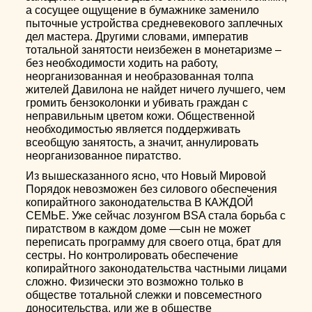
а сосущее ощущение в бумажнике заменило
пыточные устройства средневекового заплечных
дел мастера. Другими словами, императив
тотальной занятости неизбежен в монетаризме –
без необходимости ходить на работу,
неорганизованная и необразованная толпа
жителей Давилона не найдет ничего лучшего, чем
громить бензоколонки и убивать граждан с
неправильным цветом кожи. Общественной
необходимостью является поддерживать
всеобщую занятость, а значит, аннулировать
неорганизованное пиратство.
Из вышесказанного ясно, что Новый Мировой
Порядок невозможен без силового обеспечения
копирайтного законодательства В КАЖДОЙ
СЕМЬЕ. Уже сейчас лозунгом BSA стала борьба с
пиратством в каждом доме —сын не может
переписать программу для своего отца, брат для
сестры. Но контролировать обеспечение
копирайтного законодательства частными лицами
сложно. Физически это возможно только в
обществе тотальной слежки и повсеместного
доносительства, или же в обществе