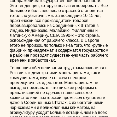
соображениям государственной безопасности.
Это тенденция, которую нельзя игнорировать. Все
большее и большее число отраслей становятся
тотально убыточными. За последние 10-15 лет,
практически все производители товаров
перебазировались из Соединенных Штатов в
Индию, Индонезию, Малайзию, Филлипины и
Латинскую Америку. США 1990-х – это страна,
освобожденная от рабочего класса. В Европе
этого не произошло только из-за того, что крупные
фабрики принадлежат и содержатся государством,
а рабочие проводят существенную часть рабочего
времени в забастовках.
Тенденция обесценивания труда замалчивается в
России как демократами-монетаристами, так и
коммунистами, вкупе со всем спектром
промежуточных идеологов. Монетаристам не
выгодно признавать, что никакие реформы с
приватизацией не сделают наше сельское
хозяйство или шахтерский промысел окупаемым –
даже в Соединенных Штатах, с их богатейшими
черноземами и великолепным климатом, на
агрикультуру уходит больше дотаций, чем на всех