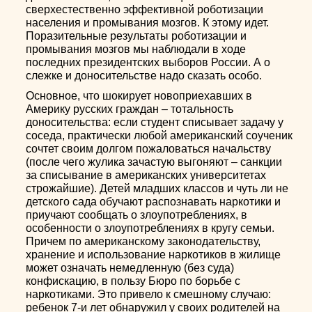
сверхестественно эффективной роботизации
населения и промывания мозгов. К этому идет.
Поразительные результаты роботизации и
промывания мозгов мы наблюдали в ходе
последних президентских выборов России. А о
слежке и доносительстве надо сказать особо.
Основное, что шокирует новоприехавших в
Америку русских граждан – тотальность
доносительства: если студент списывает задачу у
соседа, практически любой американский соученик
сочтет своим долгом пожаловаться начальству
(после чего жулика зачастую выгоняют – санкции
за списывание в американских университетах
строжайшие). Детей младших классов и чуть ли не
детского сада обучают распознавать наркотики и
приучают сообщать о злоупотреблениях, в
особенности о злоупотреблениях в кругу семьи.
Причем по американскому законодательству,
хранение и использование наркотиков в жилище
может означать немедленную (без суда)
конфискацию, в пользу Бюро по борьбе с
наркотиками. Это привело к смешному случаю:
ребенок 7-и лет обнаружил у своих родителей на