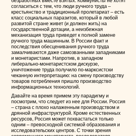
безработных вместе взятых. Коммунисты не хотят
согласиться с тем, что люди ручного труда –
крестьянство и традиционный пролетариат – есть
класс социальных паразитов, который в любой
развитой стране живет (и должен жить) на
государственной дотации, а неизбежная
механизация труда приведет к полной замене
ручного труда машинным. В России факт и
последствия обесценивания ручного труда
замалчиваются даже самозванными западниками
и монетаристами. Напротив, в западном
либерально-монетаристском дискурзе,
уничтожение труда получило по-марксистски
чеканную интерпретацию: на смену производству
товаров потребления пришло производство
информационных технологий.
Давайте на время примем эту парадигму и
посмотрим, что следует из нее для России. Россия
– страна с плохо налаженным производством и
дрянной инфраструктурой. Кроме естественных
ресурсов, Россия может похвастаться только
одним – превосходной системой образования и
исследовательских центров. С точки зрения