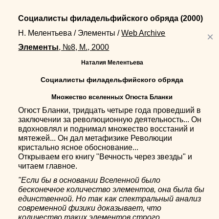
Социалисты филадельфийского обряда
(2000)
Н. Мелентьева
/
Элементы
/
Web Archive
×
Элементы
, №8, М., 2000
Наталия Мелентьева
Социалисты филадельфийского обряда
Множество вселенных Огюста Бланки
Огюст Бланки, тридцать четыре года проведший в
заключении за революционную деятельность... Он
вдохновлял и поднимал множество восстаний и
мятежей... Он дал метафизике Революции
кристально ясное обоснование...
Открываем его книгу "Вечность через звезды" и
читаем главное.
"Если бы в основании Вселенной было
бесконечное количество элементов, она была бы
единственной. Но так как спектральный анализ
современной физики доказывает, что
количество таких элементов строго