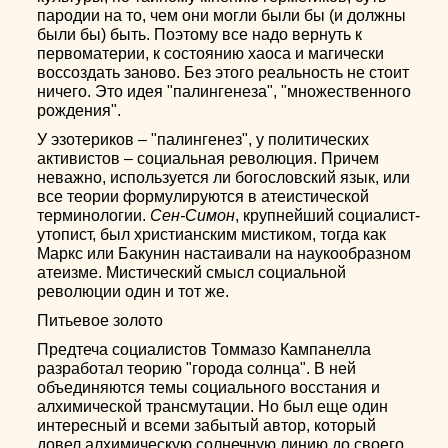
пародии на то, чем они могли были бы (и должны
были бы) быть. Поэтому все надо вернуть к
первоматерии, к состоянию хаоса и магически
воссоздать заново. Без этого реальность не стоит
ничего. Это идея "палингенеза", "множественного
рождения".
У эзотериков – "палингенез", у политических
активистов – социальная революция. Причем
неважно, используется ли богословский язык, или
все теории формулируются в атеистической
терминологии.
Сен-Симон
, крупнейший социалист-
утопист, был христианским мистиком, тогда как
Маркс или Бакунин настаивали на наукообразном
атеизме. Мистический смысл социальной
революции один и тот же.
Питьевое золото
Предтеча социалистов Томмазо Кампанелла
разработал теорию "города солнца". В ней
объединяются темы социального восстания и
алхимической трансмутации. Но был еще один
интересный и всеми забытый автор, который
довел алхимическую солнечную линию до своего