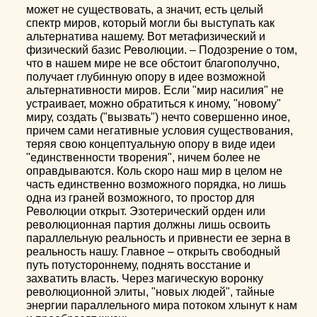
может не существовать, а значит, есть целый
спектр миров, который могли бы выступать как
альтернатива нашему. Вот метафизический и
физический базис Революции. – Подозрение о том,
что в нашем мире не все обстоит благополучно,
получает глубинную опору в идее возможной
альтернативности миров. Если "мир насилия" не
устраивает, можно обратиться к иному, "новому"
миру, создать ("вызвать") нечто совершенно иное,
причем сами негативные условия существования,
теряя свою концептуальную опору в виде идеи
"единственности творения", ничем более не
оправдываются. Коль скоро наш мир в целом не
часть единственно возможного порядка, но лишь
одна из граней возможного, то простор для
Революции открыт. Эзотерический орден или
революционная партия должны лишь освоить
параллельную реальность и привнести ее зерна в
реальность нашу. Главное – открыть свободный
путь потустороннему, поднять восстание и
захватить власть. Через магическую воронку
революционной элиты, "новых людей", тайные
энергии параллельного мира потоком хлынут к нам