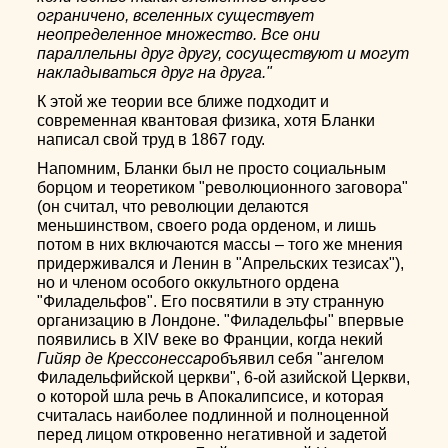
ограничено, вселенных существует
неопределенное множество. Все они
параллельны друг другу, сосуществуют и могут
накладываться друг на друга."
К этой же теории все ближе подходит и
современная квантовая физика, хотя Бланки
написал свой труд в 1867 году.
Напомним, Бланки был не просто социальным
борцом и теоретиком "революционного заговора"
(он считал, что революции делаются
меньшинством, своего рода орденом, и лишь
потом в них включаются массы – того же мнения
придерживался и Ленин в "Апрельских тезисах"),
но и членом особого оккультного ордена
"Филадельфов". Его посвятили в эту странную
организацию в Лондоне. "Филадельфы" впервые
появились в XIV веке во Франции, когда некий
Гийяр де Крессонессар
объявил себя "ангелом
Филадельфийской церкви", 6-ой азийской Церкви,
о которой шла речь в Апокалипсисе, и которая
считалась наиболее подлинной и полноценной
перед лицом откровенно негативной и задетой