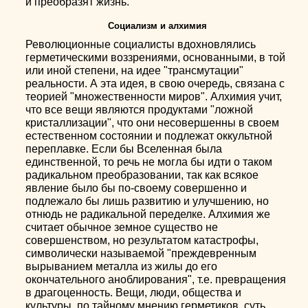
и преобразят жизнь.
Социализм и алхимия
Революционные социалисты вдохновлялись
герметическими воззрениями, основанными, в той
или иной степени, на идее "трансмутации"
реальности. А эта идея, в свою очередь, связана с
теорией "множественности миров". Алхимия учит,
что все вещи являются продуктами "ложной
кристаллизации", что они несовершенны в своем
естественном состоянии и подлежат оккультной
переплавке. Если бы Вселенная была
единственной, то речь не могла бы идти о таком
радикальном преобразовании, так как всякое
явление было бы по-своему совершенно и
подлежало бы лишь развитию и улучшению, но
отнюдь не радикальной переделке. Алхимия же
считает обычное земное существо не
совершенством, но результатом катастрофы,
символически называемой "преждевренным
вырыванием металла из жилы до его
окончательного аноблирования", т.е. превращения
в драгоценность. Вещи, люди, общества и
культуры, по тайному мнению герметиков, суть