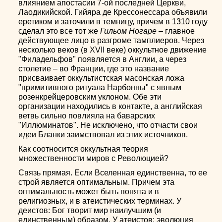
влиянием апостасии 7-ой последней Церкви,
Лаодикийской. Гийяра де Крессонессара объявили
еретиком и заточили в темницу, причем в 1310 году
сделал это все тот же
Гильом Ногаре
– главное
действующее лицо в разгроме тамплиеров. Через
несколько веков (в XVII веке) оккультное движение
"Филадельфов" появляется в Англии, а через
столетие – во Франции, где это название
присваивает оккультистская масонская ложа
"примитивного ритуала Нарбонны" с явным
розенкрейцеровским уклоном. Обе эти
организации находились в контакте, а английская
ветвь сильно повлияла на баварских
"Иллюминатов". Не исключено, что отчасти свои
идеи Бланки заимствовал из этих источников.
Как соотносится оккультная теория
множественности миров с Революцией?
Связь прямая. Если Вселенная единственна, то ее
строй является оптимальным. Причем эта
оптимальность может быть понята и в
религиозных, и в атеистических терминах. У
деистов: Бог творит мир наилучшим (и
единственным) образом. У атеистов: эволюция