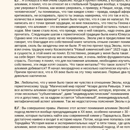
Е.Г
.: Я отношусь к ней очень серьезно. Когда я прочел Генона, у которого, кс
алхимии, я понял, что он относит ее к глобальной Традиции вообще, к тради
уже уверовал в Генона, как можно уверовать, к примеру, в Ницше, когда, о
человеческое", ты понимаешь, что там каждое слово – правда, каждый афори
критиковать, ни оспаривать, просто ты знаешь наверняка, что это так и есть.
количества и знаки времени" у меня было чувство, что я сам ее написал. Не 
написать ее с точки зрения эрудиции, но мне показалось, что тексты Генона
говорил, что алхимия – это великая цивилизация, к которой осталось тольк
ходов. Мне также стало ясно, что прежде, чем о ней говорить, надо очень д
прочитать. Следующим шагом к герметической традиции была книга Юлиуса
Однако мне эта книга сразу же не понравилась. Эвола уже в предисловии п
говорит, что благодаря его собственной книге читатель отныне сможет пони
авторов, сколь бы загадочны они ни были. Я честно прочел труд Эволы, потом
взял очень трудную книгу Космополита "Новый химический свет" 1623 года. 
в сущности, в этой книге не понял. Естественно, реакция у меня была такая:
на себя берет. Несмотря на мое легкомыслие, я очень люблю фундаментальн
страсть. Поэтому я понял, что для постижения алхимии, необходимо изучить 
собственно, эти люди хотят сказать. Что такое металлы? Что такое золото? 
алхимия добивается? Я начал лихорадочно и несколько хаотически изучать п
Причем прочел все, что в XX веке было на эту тему написано. Первые два-т
довольно хаотически.
Эл
.: Любопытно, что у меня было такое же чувство в отношении Эволы, когд
герметическому труду "Магический мир героев" Чезаре делла Ривьера. У ме
все аспекты алхимии сводит к тантрической парадигме, которую, впрочем, о
этом несколько "субъективным", даже "индивидуалистическим" пониманием 
это и допустимо, но за кадром остается "объективный", внеиндивидуальный,
метафизический аспект алхимии. Так же недостаточны пояснения Эволы к р
Е.Г
.: Вы совершенно правы. Именно этот аспект понимания алхимии Эволой 
подход является вообще преодладающим в XX веке, особенно начиная с 30 
химии, которые пытались найти азы современной химии у Парацельса, Вале
достаточно наивно и входит в историю науки. Потом, когда мне попалась с
Торндайка "История магии и экспериментальных наук" в пяти томах, где це
алхимии, меня очень заинтересовал именно его особенный подход. И не пот