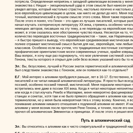
потрясла. Определенная неприязнь к западной цивилизации возникла у меня 
знакомства с Ницше – эмоциональный удар в этом смысле был нанесен уже 
увидел автора, который настолько страстно, настолько логично и настолько
всю европейскую цивилизацию в целом, как никто не делал до него. Меня по
точный, математический в лучшем смысле этого слова. Меня также порази
После этого я понял, что Генон – это один из лучших писателей, которые раз
начал изучать эзотерическую литературу XX века, стремясь особенно читат
немецких авторов, писавших на эту тему, а не переводы на европейские язык
может, в этом сказалось мое обостренное чувство языка. Несмотря на то, чт
количество переводов восточных традиционалистов – таких, как Нараянанан
– я быстро пришел к выводу, что европейская средневековая мистическая ли
полнее отражает мистический смысл бытия для нас, европейцев, чем любые
классиков. Особенно если мы учтем, что традиционные восточные эзотериче
профанические ориенталистские мозги современных ученых, крайне извращ
Ваш вопрос, я хочу еще раз подчеркнуть, что мое увлечение системой эзоте
Генона, тексты которого я открыл для себя безо всяких указаний кого бы то н
Эл
.: Вы, безусловно, лучший в России знаток герметической и алхимическо
был следствием знакомства с Геноном, или он появился как-то отдельно?
Е.Г
.: Мой интерес к алхимии пробудился раньше, лет в 16-17. Естественно, я
писателей и не читал никакой алхимической литературы. Я просто был всег
поэзией, особенно поэзией темной, мистической. Меня поразили некоторые 
встретились мне даже в поэзии XIX века. Когда я читал некоторые непонятн
или когда я стал изучать Рембо и Малларме, меня невероятно фасцинирова
станцах и сонетах, хотя там и не было прямого обращения к алхимии как на
терминологии, но у меня была невероятная тяга к этому всему. Конечно, я 
понимание алхимии никакого отношения к подлинной алхимии не имеет. И ка
алхимии у меня возник после прочтения Рене Генона, и точнее, после его кни
прочел об алхимических
Эл
ементах и принципах. И после этого я решил впл
Путь в алхимический сад
Эл
.: Вы относитесь к алхимии как к чисто спиритуальной и традиционной науке