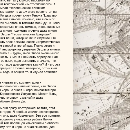
тати, не так уж много пассажей об
ции теистической и метафизической. Я
ткрывая "Человеческое-слишком-
зм входит в душу и его не хочется ни
 Когда я прочел книгу Генона "Царство
в том смысле, конечно, что я бы мог
 как бы спали в темноте моей души. Генон
о несколько очень темных, очень сложных
аже много подумать и очень даже много
 Эволы "Герметическая Традиция".
ишет вещи, которые меня смутили. Он
мать всех алхимических и герметических
 второй и третий раз. После этого я
И несмотря на уверения Эволы я ничего,
 либо я – дурак, либо Эвола очень много
ость. У меня к ней есть определенная
ее язык, надо выяснить вначале, что,
Что такое драгоценные камни? И чего эта
редмет. Прочел, наверное, сотни книг.
ри года, в общем-то, я изучал алхимию
а я читал его комментарии к
ня сложилось впечатление, что Эвола
н хорошо знает, и ограничивается при
Королевского Искусства. Может быть,
 чисто спиритуальный и даже
аботам Джона Ди.
меня сразу насторожил. Кстати, этот
-х годов. Я вообще исключаю историков
нтина, даже Фламмеля. Это все понятно,
овершенно уникальная работа Линна
лый том посвящен изысканиям в области
ому, что я хорошо знал Ньютона, для