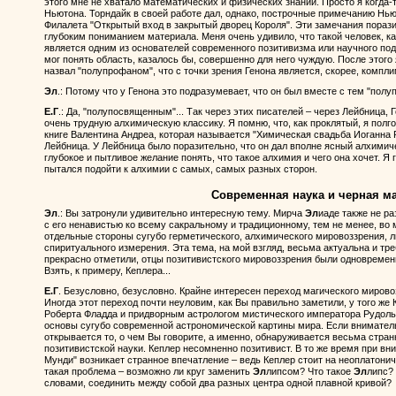
этого мне не хватало математических и физических знаний. Просто я когда
Ньютона. Торндайк в своей работе дал, однако, построчные примечанию Нью
Филалета "Открытый вход в закрытый дворец Короля". Эти замечания пораз
глубоким пониманием материала. Меня очень удивило, что такой человек, ка
является одним из основателей современного позитивизма или научного подх
мог понять область, казалось бы, совершенно для него чуждую. После этого 
назвал "полупрофаном", что с точки зрения Генона является, скорее, компли
Эл
.: Потому что у Генона это подразумевает, что он был вместе с тем "пол
Е.Г
.: Да, "полупосвященным"... Так через этих писателей – через Лейбница,
очень трудную алхимическую классику. Я помню, что, как проклятый, я полг
книге Валентина Андреа, которая называется "Химическая свадьба Иоганна
Лейбница. У Лейбница было поразительно, что он дал вполне ясный алхимиче
глубокое и пытливое желание понять, что такое алхимия и чего она хочет. Я 
пытался подойти к алхимии с самых, самых разных сторон.
Современная наука и черная м
Эл
.: Вы затронули удивительно интересную тему. Мирча
Эл
иаде также не р
с его ненавистью ко всему сакральному и традиционному, тем не менее, во 
отдельные стороны сугубо герметического, алхимического мировоззрения, л
спиритуального измерения. Эта тема, на мой взгляд, весьма актуальна и тр
прекрасно отметили, отцы позитивистского мировоззрения были одновремен
Взять, к примеру, Кеплера...
Е.Г
. Безусловно, безусловно. Крайне интересен переход магического мирово
Иногда этот переход почти неуловим, как Вы правильно заметили, у того же 
Роберта Фладда и придворным астрологом мистического императора Рудольф
основы сугубо современной астрономической картины мира. Если внимательн
открывается то, о чем Вы говорите, а именно, обнаруживается весьма стр
позитивистской науки. Кеплер несомненно позитивист. В то же время при вн
Мунди" возникает странное впечатление – ведь Кеплер стоит на неоплатонич
такая проблема – возможно ли круг заменить
Эл
липсом? Что такое
Эл
липс?
словами, соединить между собой два разных центра одной плавной кривой?