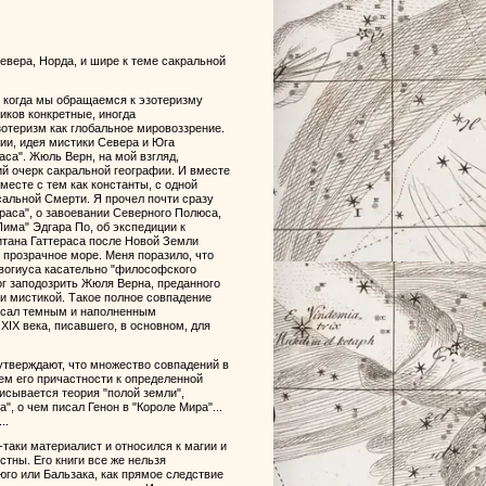
Севера, Норда, и шире к теме сакральной
е, когда мы обращаемся к эзотеризму
иков конкретные, иногда
зотеризм как глобальное мировоззрение.
ии, идея мистики Севера и Юга
аса". Жюль Верн, на мой взгляд,
й очерк сакральной географии. И вместе
месте с тем как константы, с одной
сальной Смерти. Я прочел почти сразу
раса", о завоевании Северного Полюса,
има" Эдгара По, об экспедиции к
итана Гаттераса после Новой Земли
 прозрачное море. Меня поразило, что
вогиуса касательно "философского
ог заподозрить Жюля Верна, преданного
й и мистикой. Такое полное совпадение
писал темным и наполненным
IX века, писавшего, в основном, для
 утверждают, что множество совпадений в
ем его причастности к определенной
писывается теория "полой земли",
, о чем писал Генон в "Короле Мира"...
..
е-таки материалист и относился к магии и
стны. Его книги все же нельзя
юго или Бальзака, как прямое следствие