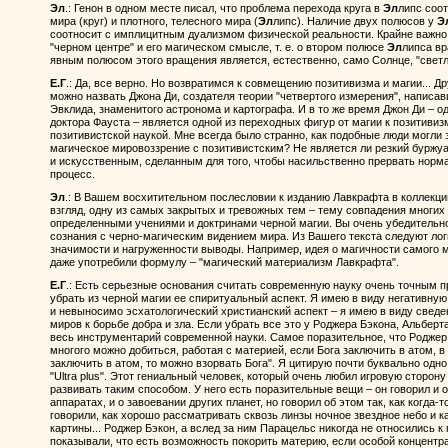
Эл
.: Генон в одном месте писал, что проблема перехода круга в
Эл
липс соо
мира (круг) и плотного, телесного мира (
Эл
липс). Наличие двух полюсов у
Э
соотносит с имплицитным дуализмом физической реальности. Крайне важно, 
"черном центре" и его магическом смысле, т. е. о втором полюсе
Эл
липса вр
явным полюсом этого вращения является, естественно, само Солнце, "светлы
Е.Г
.: Да, все верно. Но возвратимся к совмещению позитивизма и магии... Д
можно назвать Джона Ди, создателя теории "четвертого измерения", написа
Эвклида, знаменитого астронома и картографа. И в то же время Джон Ди – 
доктора Фауста – является одной из переходных фигур от магии к позитивиз
позитивистской наукой. Мне всегда было странно, как подобные люди могли 
магическое мировоззрение с позитивистским? Не является ли резкий буржу
и искусственным, сделанным для того, чтобы насильственно прервать норм
процесс.
Эл
.: В Вашем восхитительном послесловии к изданию Лавкрафта в коллекци
взгляд, одну из самых закрытых и тревожных тем – тему совпадения многих
определенными учениями и доктринами черной магии. Вы очень убедительн
сознания с черно-магическим видением мира. Из Вашего текста следуют ло
значимости и нагруженности выводы. Например, идея о магичности самого 
даже употребили формулу – "магический материализм Лавкрафта".
Е.Г
.: Есть серьезные основания считать современную науку очень точным п
убрать из черной магии ее спиритуальный аспект. Я имею в виду негативну
и невыносимо эсхатологический христианский аспект – я имею в виду свед
миров к борьбе добра и зла. Если убрать все это у Роджера Бэкона, Альбер
весь инструментарий современной науки. Самое поразительное, что Роджер 
многого можно добиться, работая с материей, если Бога заключить в атом, в
заключить в атом, то можно взорвать Бога". Я цитирую почти буквально одно
"Ultra plus". Этот гениальный человек, который очень любил игровую сторону
развивать таким способом. У него есть поразительные вещи – он говорил и 
аппаратах, и о завоевании других планет, но говорил об этом так, как когда-
говорили, как хорошо рассматривать сквозь линзы ночное звездное небо и 
картины... Роджер Бэкон, а вслед за ним Парацельс никогда не относились 
показывали, что есть возможность покорить материю, если особой концентр