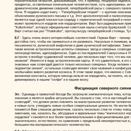
поразительные октрытия, доказывающие, что, к примеру, пещерные надписи, 
предметах, оставленные изначальным человечеством, суть идеограммы, ин
драматическом движении северной, гиперборейской расы с северного палео
Ночи. Я недавно издал книгу – "Гиперборейская теория" – с кратким описани
объяснением рунического письма и т.д. Этот археологический и палеоэпигр
является еще одной плоскостью (наряду с герметической географией и гено
может проявляться нордизм или нордоцентризм. Вирт был радикальным прив
"Kulturkreise", которую официальная советская наука считала буржуазной. 
Вирт считал как раз "Thulekultur", протокультуру гиперборейской столицы, Ту
Е.Г
.: Здесь очень много интереснейших соответствий. Герман Вирт – пионер 
достойна того, чтобы ею заниматься и ее развивать. Насколько я понимаю, 
письменности, рунической мифологии и даже рунической метафизики. Заметьт
также многие астрологические аспекты северных звезд и северных созвезди
непосредственно, идеографически. Один из последователей Сакнуссена в XVI
астролог и вообще чудаковатый человек, дал несколько карт того, что мы
океаном". Имеются в виду астрологические карты. И что удивительно, в его 
знакомых нам созвездий даются только несколько северных. Когда человек
ледовитом океане", остальные созвездия меняют свои названия и конфигура
необычайно живого развития космоса. В этом также видно, что именно с Се
жизненная константа, которую никогда нельзя ни определить, ни понять, но о
доминировать в нашем "селфе" и в нашем мозгу.
Фасцинация северного сиян
Эл
.: Однажды в приватной беседе Вы затронули энигматическую тему, котор
значение и являтся крайне актуальной. Вы сказали о том, что в настоящий 
созвездий", что должно резко повлиять на магистральное развитие человеч
и новые пути, утвердить новые особые спиритуальные ценности. Не могли бы
покажется Вам слишком деликатным, сказать несколько слов по этому пово
замечаем, как, казалось бы, абсурдные и ирреальные темы "магического нор
нордизма" становятся все более привлекательными и фасцинативными для 
значительного, естественно, по сравнению с предельной неконкретностью и
большинства материалистического человечества.