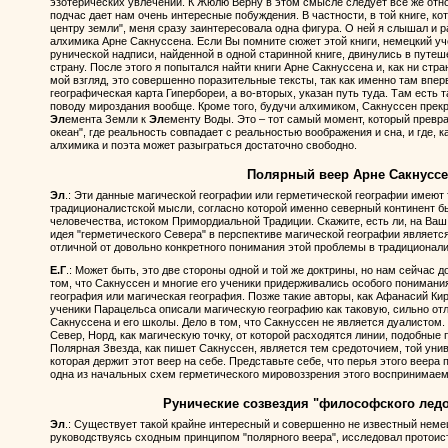
эзотерических увлечений. К Жюлю Верну в этом смысле следует все же отно
подчас дает нам очень интересные побуждения. В частности, в той книге, к
центру земли", меня сразу заинтересовала одна фигура. О ней я слышал и 
алхимика Арне Сакнуссена. Если Вы помните сюжет этой книги, немецкий уч
рунической надписи, найденной в одной старинной книге, двинулись в путе
страну. После этого я попытался найти книги Арне Сакнуссена и, как ни стр
мой взгляд, это совершенно поразительные тексты, так как именно там впер
географическая карта Гипербореи, а во-вторых, указан путь туда. Там есть
поводу мироздания вообще. Кроме того, будучи алхимиком, Сакнуссен прекр
Эл
емента Земли к
Эл
ементу Воды. Это – тот самый момент, который прев
океан", где реальность совпадает с реальностью воображения и сна, и где, 
алхимика и поэта может разыграться достаточно свободно.
Полярный веер Арне Сакнусс
Эл
.: Эти данные магической географии или герметической географии имеют 
традиционалистской мысли, согласно которой именно северный континент 
человечества, истоком Примордиальной Традиции. Скажите, есть ли, на Ваш 
идея "герметического Севера" в перспективе магической географии являет
отличной от довольно конкретного понимания этой проблемы в традиционал
Е.Г
.: Может быть, это две стороны одной и той же доктрины, но нам сейчас д
том, что Сакнуссен и многие его ученики придерживались особого понимания
география или магическая география. Позже такие авторы, как Афанасий Кир
ученики Парацельса описали магическую географию как таковую, сильно от
Сакнуссена и его школы. Дело в том, что Сакнуссен не является дуалистом.
Север, Норд, как магическую точку, от которой расходятся линии, подобные 
Полярная Звезда, как пишет Сакнуссен, является тем средоточием, той уни
которая держит этот веер на себе. Представьте себе, что перья этого веера
одна из начальных схем герметического мировоззрения этого воспринимаем
Рунические созвездия "философского ледо
Эл
.: Существует такой крайне интересный и совершенно не известный немец
руководствуясь сходным принципом "полярного веера", исследовал протоис