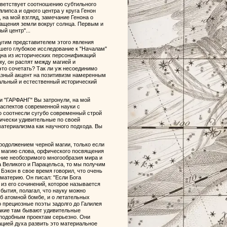
тветствует соотношению субтильного
л
липса и одного центра у круга Генон
на мой взгляд, замечание Генона о
ащения земли вокруг солнца. Первым и
й центр"...
ругим представителем этого явления
вшего глубокое исследование к "Началам"
одна из исторических персонификаций
му, он распят между магией и
это сочетать? Так ли уж несоединимо
азный акцент на позитивизм намеренным
альный и естественный исторический
и "ГАРФАНГ" Вы затронули, на мой
 аспектов современной науки с
о соотнесли сугубо современный строй
гически удивительные по своей
материализма как научного подхода. Вы
родолжением черной магии, только если
ю магию слова, орфического посвящения
ение необозримого многообразия мира и
та Великого и Парацельса, то мы получим
Бэкон в свое время говорил, что очень
 материю. Он писал: "Если Бога
 из его сочинений, которое называется
 бытия, полагал, что науку можно
об атомной бомбе, и о летательных
то прециозные поэты задолго до Галилея
какие там бывают удивительные
к подобным проектам серьезно. Они
ацией духа развить это материальное