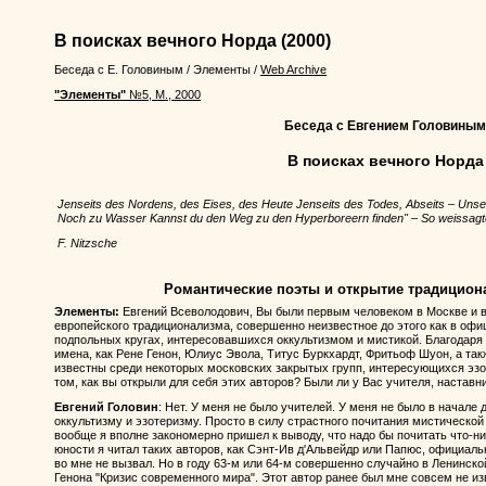
В поисках вечного Норда
(2000)
Беседа с Е. Головиным
/
Элементы
/
Web Archive
"Элементы"
№5, М., 2000
Беседа с Евгением Головиным
В поисках вечного Норда
Jenseits des Nordens, des Eises, des Heute Jenseits des Todes, Abseits – Uns
Noch zu Wasser Kannst du den Weg zu den Hyperboreern finden" – So weissagte
F. Nitzsche
Романтические поэты и открытие традицион
Элементы:
Евгений Всеволодович, Вы были первым человеком в Москве и в
европейского традиционализма, совершенно неизвестное до этого как в офиц
подпольных кругах, интересовавшихся оккультизмом и мистикой. Благодаря 
имена, как Рене Генон, Юлиус Эвола, Титус Буркхардт, Фритьоф Шуон, а так
известны среди некоторых московских закрытых групп, интересующихся эзо
том, как вы открыли для себя этих авторов? Были ли у Вас учителя, наставн
Евгений Головин
: Нет. У меня не было учителей. У меня не было в начале 
оккультизму и эзотеризму. Просто в силу страстного почитания мистической
вообще я вполне закономерно пришел к выводу, что надо бы почитать что-ни
юности я читал таких авторов, как Сэнт-Ив д'Альвейдр или Папюс, официаль
во мне не вызвал. Но в году 63-м или 64-м совершенно случайно в Ленинско
Генона "Кризис современного мира". Этот автор ранее был мне совсем не и