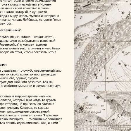
-то читал теологические размышления
тона к классической книге Иринея
или меня своей ясностью и очень
к Ньютон, который, в сущности,
ода к миру, столь глубоко и интересно
я начал читать Лейбница, которого Генон
ментом...
упосвященным"...
 Гельвеция и Ньютона – начал читать
ода пытался разобраться в известной
 Розенкрейца" с комментариями
ский анализ текста, значит у него было
говорю об этом, чтобы показать, что я
агия
аз указывал, что сугубо современный мир
многих своих аспектах воспроизводит
ишенного, однако, сугубо
ебует дальнейшего развития. Как Вы
но любителями магии и оккультных наук.
ззрения в мировоззрение научное.
Кеплера, который был когда-то другом
а Второго, но при этом он заложил
о почитать Кеплера, то как раз
анное происхождение современной
имательном чтении его книги "Гармония
еских позициях... Его внимание занимает
 Как понять идею
Эл
липса? Как, иными