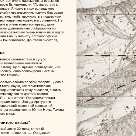
ситься очень сдержанно. И все же он
оторую Вы упомянули, "Путешествие к
раньше. Я имею в виду исландского
еный и его племянник именно благодаря
шествие, чтобы проникнуть в подземную
анно, нашел несколько его сочинений. На
вые и очень точно во-первых, дана
 также удивительные соображения по
асно разъяснил очень тонкий переход от
ращает нашу планету в "философский
как Вы понимаете, фантазия писателя,
ена
точное соответствие в сугубо
был изначальной колыбелью
взгляд, здесь прямое совпадение, или
ся совершенно особой реальностью,
изме Генона?
овольно сложно об этом говорить. Дело в
 такой науки, как герметическая
хер и близкие к нему писатели, а затем
личающуюся от доктрин самого
 Он – монотеист. Он рассматривает
перьям веера. Звезда Арктур или
версальной жизненной константой,
 потом расходятся на Юг и в Ночь. Такова
ого мира.
витого океана"
кий автор XX века, который,
торию человечества. Он сделал