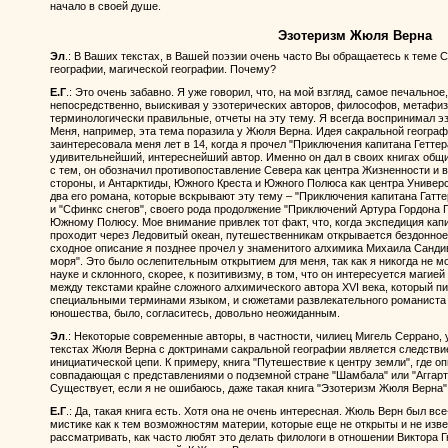
начало в своей душе.
Эзотеризм Жюля Верна
Эл
.: В Ваших текстах, в Вашей поэзии очень часто Вы обращаетесь к теме 
географии, магической географии. Почему?
Е.Г
.: Это очень забавно. Я уже говорил, что, на мой взгляд, самое печально
непосредственно, выискивая у эзотерических авторов, философов, метафиз
терминологически правильные, отчеты на эту тему. Я всегда воспринимал э
Меня, например, эта тема поразила у Жюля Верна. Идея сакральной географ
заинтересовала меня лет в 14, когда я прочел "Приключения капитана Геттер
удивительнейший, интереснейший автор. Именно он дал в своих книгах общи
с тем, он обозначил противопоставление Севера как центра Жизненности и в
стороны, и Антарктиды, Южного Креста и Южного Полюса как центра Универ
два его романа, которые вскрывают эту тему – "Приключения капитана Гатте
и "Сфинкс снегов", своего рода продолжение "Приключений Артура Гордона П
Южному Полюсу. Мое внимание привлек тот факт, что, когда экспедиция кап
проходит через Ледовитый океан, путешественникам открывается бездонное
сходное описание я позднее прочел у знаменитого алхимика Михаила Санди
моря". Это было ослепительным открытием для меня, так как я никогда не м
науке и склонного, скорее, к позитивизму, в том, что он интересуется магие
между текстами крайне сложного алхимического автора XVI века, который 
специальными терминами языком, и сюжетами развлекательного романиста X
юношества, было, согласитесь, довольно неожиданным.
Эл
.: Некоторые современные авторы, в частности, чилиец Мигель Серрано,
текстах Жюля Верна с доктринами сакральной географии является следстви
инициатической цепи. К примеру, книга "Путешествие к центру земли", где о
совпадающая с представлениями о подземной стране "Шамбала" или "Аггарта"
Существует, если я не ошибаюсь, даже такая книга "Эзотеризм Жюля Верна".
Е.Г
.: Да, такая книга есть. Хотя она не очень интересная. Жюль Верн был вс
мистике как к тем возможностям материи, которые еще не открыты и не изве
рассматривать, как часто любят это делать филологи в отношении Виктора Г