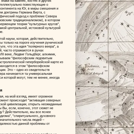
знаки на камнях, костях и других
теллектуально повествующие о
континента на Юг, в миры смешения и
ем доктрины Германа Вирта, с
афический подход к проблеме Севера
новским традиционализмом), в котором
ерженцем теории "культурных кругов",
Самой центральной, истоковой культурой
ле.
той науки, которая, действительно,
мы только на пороге изучения рунической
е, что эта идея "полярного веера", а
й, часто отражаются в рунах
II веке, Людвиг Гольдберг, алхимик,
 называем "философским ледовитым
астрологической гиперборейской карте из
 находится в этом "философском
ции. Это – одно из свидетельств
вера начинается та универсальная
си которой могут, тем не менее, иногда
ия
ая, на мой взгляд, имеет огромное
момент происходит "активация северных
еской цивилизации, открыть неожиданные
 Вы, если, конечно, этот сюжет не
ду? Действительно, мы все яснее
дизма", "спиритуального, духовного
значительного числа людей –
 далекостью данной проблемы от