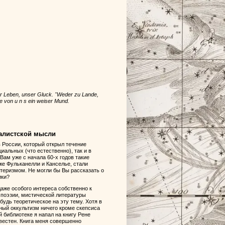
er Leben, unser Gluck. "Weder zu Lande,
 von u n s ein weiser Mund.
алистской мысли
 России, который открыл течение
иальных (что естественно), так и в
Вам уже с начала 60-х годов такие
же Фульканелли и Канселье, стали
теризмом. Не могли бы Вы рассказать о
ики?
даже особого интереса собственно к
 поэзии, мистической литературы
будь теоретическое на эту тему. Хотя в
ный оккультизм ничего кроме скепсиса
й библиотеке я напал на книгу Рене
звестен. Книга меня совершенно