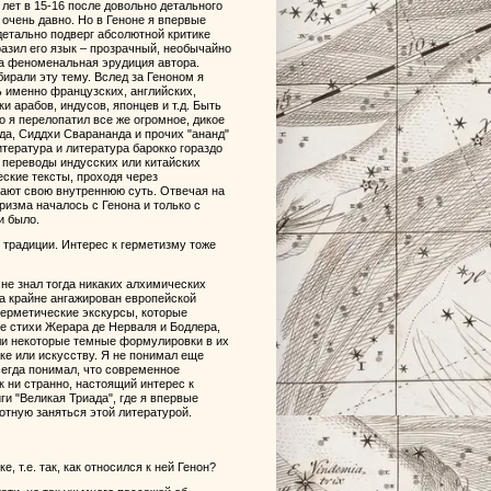
лет в 15-16 после довольно детального
очень давно. Но в Геноне я впервые
 детально подверг абсолютной критике
разил его язык – прозрачный, необычайно
ла феноменальная эрудиция автора.
бирали эту тему. Вслед за Геноном я
ь именно французских, английских,
и арабов, индусов, японцев и т.д. Быть
о я перелопатил все же огромное, дикое
да, Сиддхи Сварананда и прочих "ананд"
тература и литература барокко гораздо
 переводы индусских или китайских
ские тексты, проходя через
ают свою внутреннюю суть. Отвечая на
ризма началось с Генона и только с
и было.
й традиции. Интерес к герметизму тоже
 не знал тогда никаких алхимических
да крайне ангажирован европейской
герметические экскурсы, которые
ые стихи Жерара де Нерваля и Бодлера,
ли некоторые темные формулировки в их
уке или искусству. Я не понимал еще
всегда понимал, что современное
к ни странно, настоящий интерес к
ги "Великая Триада", где я впервые
отную заняться этой литературой.
, т.е. так, как относился к ней Генон?