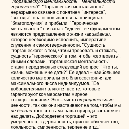
"
торгашескую ментальность
" "
ментальности
героической
". "Торгашеская ментальность"
неразрывно связана с понятием "интереса",
"выгоды": она основывается на принципах
"благополучия" и прибыли. "Героическая
ментальность" связана с "идеей": ее фундаментом
являются представление о жизни как
задании
,
которое необходимо исполнить, императиве
служения и самоотверженности. "Сущность
"торгашеского" в том, чтобы требовать и стяжать,
сущность "героического" в том, чтобы жертвовать".
Иными словами, "торгашеская ментальность"
ставит перед жизнью следующий вопрос: "Что ты,
жизнь, можешь мне дать?" Ее идеал – наибольшее
количество материального благосостояния для
максимального числа индивидуумов. "Ее
добродетелями являются все те, которые
гарантируют коммерсантам мирное
сосуществование. Это – чисто
отрицательные
ценности, так как они настаивают на том, чтобы мы
не делали
того, что сама наша природа заставляет
нас делать. Добродетели торгашей – это
умеренность, сдержанность, приспособленчество,
лояльность, смиренность, терпение и т.д."