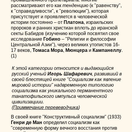
рассматривают его как
тенденцию
(к "равенству",
к "справедливости", к "революции"), которая
присутствует и проявляется в человеческой
истории постоянно – от
Платона
, израильских
пророков и ранних христиан вплоть до иранской
секты Бабидов (изучению которой посвятил свое
исследование
Гобино
– "Религии и философии
Центральной Азии"), через великих утопистов 16-
17 веков,
Томаса Мора
,
Мюнцера
и
Кампанеллу
.
(1)
К этой категории относится и выдающийся
русский ученый
Игорь Шафаревич
, развивший в
своей блестящей книге "Социализм как явление
мировой истории" надвременную типологию
социализма как уникального перманентного
танатофильского импульса человеческой
цивилизациии.
(
Приммечание перевеводчика
)
В своей книге "Конструктивный социализм" (1933)
Генри де Ман
определил социализм как
"современную форму вечного восстания против