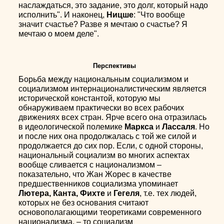
наслаждаться, это задание, это долг, который надо
исполнить". И наконец,
Ницше
: "Что вообще
значит счастье? Разве я мечтаю о счастье? Я
мечтаю о моем деле".
Перспективы
Борьба между национальным социализмом и
социализмом интернационалистическим является
исторической константой, которую мы
обнаруживаем практически во всех рабочих
движениях всех стран. Ярче всего она отразилась
в идеологической полемике
Маркса
и
Лассаля
. Но
и после них она продолжалась с той же силой и
продолжается до сих пор. Если, с одной стороны,
национальный социализм во многих аспектах
вообще сливается с национализмом –
показательно, что Жан Жорес в качестве
предшественников социализма упоминает
Лютера, Канта, Фихте
и
Гегеля
, т.е. тех людей,
которых не без основания считают
основополагающими теоретиками современного
национализма, – то социализм