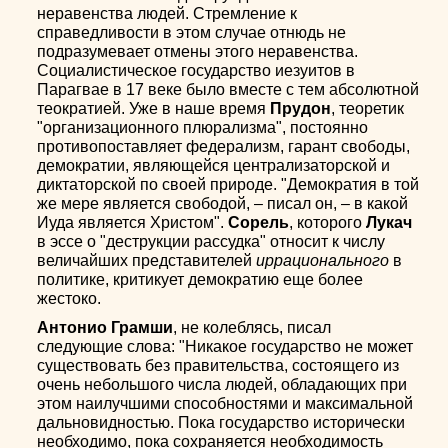
неравенства людей. Стремление к
справедливости в этом случае отнюдь не
подразумевает отмены этого неравенства.
Социалистическое государство иезуитов в
Парагвае в 17 веке было вместе с тем абсолютной
теократией. Уже в наше время
Прудон
, теоретик
"организационного плюрализма", постоянно
противопоставляет федерализм, гарант свободы,
демократии, являющейся централизаторской и
диктаторской по своей природе. "Демократия в той
же мере является свободой, – писал он, – в какой
Иуда является Христом".
Сорель
, которого
Лукач
в эссе о "деструкции рассудка" относит к числу
величайших представителей
иррационального
в
политике, критикует демократию еще более
жестоко.
Антонио Грамши
, не колеблясь, писал
следующие слова: "Никакое государство не может
существовать без правительства, состоящего из
очень небольшого числа людей, обладающих при
этом наилучшими способностями и максимальной
дальновидностью. Пока государство исторически
необходимо, пока сохраняется необходимость