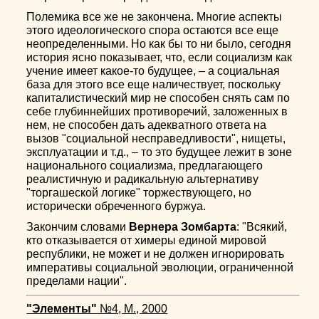
Полемика все же не закончена. Многие аспекты
этого идеологического спора остаются все еще
неопределенными. Но как бы то ни было, сегодня
история ясно показывает, что, если социализм как
учение имеет какое-то будущее, – а социальная
база для этого все еще наличествует, поскольку
капиталистический мир не способен снять сам по
себе глубиннейших противоречий, заложенных в
нем, не способен дать адекватного ответа на
вызов "социальной несправедливости", нищеты,
эксплуатации и т.д., – то это будущее лежит в зоне
национального социализма, предлагающего
реалистичную и радикальную альтернативу
"торгашеской логике" торжествующего, но
исторически обреченного буржуа.
Закончим словами
Вернера Зомбарта
: "Всякий,
кто отказывается от химеры единой мировой
республики, не может и не должен игнорировать
императивы социальной эволюции, ограниченной
пределами нации".
"Элементы"
№4, М., 2000