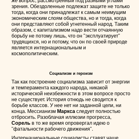
же вопрос
, рассмотренный под разными углами
зрения. Обездоленные подлежат защите не только
тогда, когда они принадлежат к самым неимущим
экономическим слоям общества, но и тогда, когда
они представляют собой угнетенный народ. Таким
образом, с капитализмом надо вести отчаянную
борьбу не потому лишь, что он "эксплуатирует"
трудящихся, но и потому, что он по своей природе
является интернациональным и
космополитическим.
Социализм и героизм
Так как построение социализма зависит от энергии
и темперамента каждого народа, никакой
исторической неизбежности в этом вопросе просто
не существует. История отнюдь не сводится к
борьбе классов. У нее нет ни заданной цели, ни
конца. Мессианизм
Маркса
следует полностью
отбросить. Разоблачая иллюзии прогресса,
Сорель
в то же время опровергал идею о
"фатальности рабочего движения".
Интернациональные социалисты ставят чаще