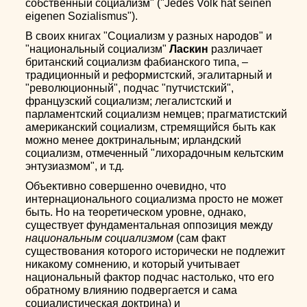
собственный социализм" ("Jedes Volk hat seinen
eigenen Sozialismus").
В своих книгах "Социализм у разных народов" и
"национальный социализм"
Ласкин
различает
британский социализм фабианского типа, –
традиционный и реформистский, эгалитарный и
"революционный", подчас "путчистский",
французский социализм; легалистский и
парламентский социализм немцев; прагматистский
американский социализм, стремящийся быть как
можно менее доктринальным; ирландский
социализм, отмеченный "лихорадочным кельтским
энтузиазмом", и т.д.
Объективно совершенно очевидно, что
интернационального социализма просто не может
быть. Но на теоретическом уровне, однако,
существует фундаментальная оппозиция между
национальным социализмом
(сам факт
существования которого исторически не подлежит
никакому сомнению, и который учитывает
национальный фактор подчас настолько, что его
обратному влиянию подвергается и сама
социалистическая доктрина) и