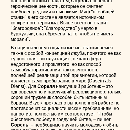
наполеоновским солдатом,
Сорель
воспевает
героические ценности, которые он считает
наиболее редкими и высокими. Миф "всеобщей
стачки" в его системе является источником
конкретного героизма. Выше всего он ставит
"благородное": "благородство" умерло в
буржуазии, она обречена на то, чтобы не иметь
морали".
В национальном социализме мы сталкиваемся
также с особой концепцией
труда
, понятого не как
сущностная "эксплуатация", не как сфера
недостойного и проклятого, но как способ
самооблагораживания, как возможность
полнейшей реализации той привилегии, которой
является само пребывание в мире (Dasein als
Dienst). Для
Сореля
наилучший работник – это
одновременно и наилучший революционер: только
хороший труженик способен быть истинным
борцом. Вкус к прекрасно выполненной работе не
противоречит социалистическим требованиям, но
напротив, полностью им соответствует. "Чтобы
обеспечить победу в грядущей битве, – пишет
Сорель
, – необходимо научить молодежь любить