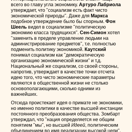
всего во главу угла экономику.
Артуро Лабриола
утверждает, что "социализм есть факт чисто
экономической природы". Даже для
Маркса
подобное утверждение было бы спорным.
Фон
Шеель
видел в социализме "политическую
экономию класса трудящихся".
Сен-Симон
хотел
"заменить в пределе управление людьми на
администрирование предметов", т.е. полностью
подменить политику экономикой.
Каутский
понимал социализм как "демократическую
организацию экономической жизни" и т.д.
Национальный же социализм, со своей стороны,
напротив, утверждает в качестве точки отсчета
идею того, что чисто экономические параметры
являются в общественной жизни не столько
основополагающими, сколько одними из
важнейших.
Отсюда проистекает идея о примате не экономики,
но именно политики в качестве высшей инстанции
постоянного преобразования общества. Зомбарт
утверждал, что "нация определяется не общим
понятием "мы", но высшей
Идеей
, политическим
объединением во имя реализации высокой цели".