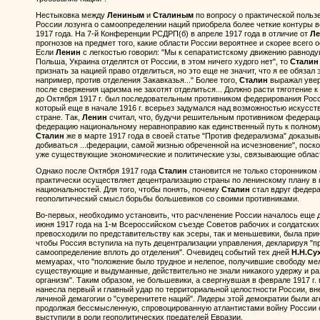
Нестыковка между
Лениным
и
Сталиным
по вопросу о практической польз
России лозунга о самоопределении наций приобрела более четкие контуры 
1917 года. На 7-й Конференции РСДРП(б) в апреле 1917 года в отличие от
Ле
прогнозов на предмет того, какие области России вероятнее и скорее всего 
Если
Ленин
с легкостью говорил: "Мы к сепаратистскому движению равноду
Польша, Украина отделятся от России, в этом ничего худого нет", то
Сталин
признать за нацией право отделиться, но это еще не значит, что я ее обязал 
например, против отделения Закавказья..." Более того,
Сталин
выражал увере
после свержения царизма не захотят отделиться... Должно расти тяготение к
до Октября 1917 г. был последовательным противником федерирования Росси
который еще в начале 1916 г. всерьез задумался над возможностью искусс
стране. Так,
Ленин
считал, что, будучи решительным противником федераци
федерацию национальному неравноправию как единственный путь к полном
Сталин
же в марте 1917 года в своей статье "Против федерализма" доказыв
добиваться ...федерации, самой жизнью обреченной на исчезновение", поско
уже существующие экономические и политические узы, связывающие област
Однако после Октября 1917 года
Сталин
становится не только сторонником
практически осуществляет децентрализацию страны по ленинскому плану в 
национальностей. Для того, чтобы понять, почему
Сталин
стал вдруг федера
геополитический смысл борьбы большевиков со своими противниками.
Во-первых, необходимо установить, что расчленение России началось еще д
июня 1917 года на 1-м Всероссийском съезде Советов рабочих и солдатских 
превосходили по представительству как эсеры, так и меньшевики, была при
чтобы Россия вступила на путь децентрализации управления, декларируя "п
самоопределение вплоть до отделения". Очевидец событий тех дней
Н.Н.Су
мемуарах, что "положение было трудное и нелепое, получившие свободу ме
существующие и выдуманные, действительно не знали никакого удержу и ра
организм". Таким образом, не большевики, а свергнувшая в феврале 1917 г
нанесла первый и главный удар по территориальной целостности России, вн
личиной демагогии о "суверенитете наций". Лидеры этой демократии были а
продолжая бессмысленную, спровоцированную атлантистами войну России с
выступили в роли геополитических предателей Евразии.