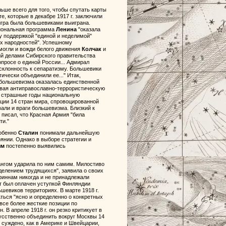
ьше всего для того, чтобы спутать карты
е, которые в декабре 1917 г. заключили
игра была большевиками выиграна.
циональная программа
Ленина
"оказала
у поддержкой "единой и неделимой"
х народностей". Успешному
могли и вожди белого движения
Колчак
и
ий делами Сибирского правительства
вопросе о единой России... Адмирал
 склонность к сепаратизму. Большевики
чески объединили ее..." Итак,
 большевизма оказалась единственной
авая антиправославно-террористическую
те страшные годы национальную
ции 14 стран мира, спровоцированной
вали и враги большевизма. Близкий к
, писал, что Красная Армия "била
ти."
обенно
Сталин
понимали дальнейшую
нии. Однако в выборе стратегии и
ым
постепенно выявились
ангом ударила по ним самим. Милостиво
делением трудящихся", заявила о своих
финнам никогда и не принадлежали
ет был оплачен уступкой Финляндии
шевиков территориях. В марте 1918 г.
аться "ясно и определенно о конкретных
все более жесткие позиции по
В апреле 1918 г. он резко критикует в
усственно объединить вокруг Москвы 14
. суждено, как в Америке и Швейцарии,