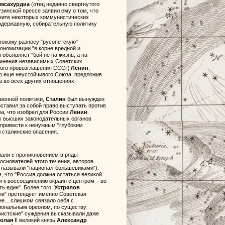
амсахурдиа
(отец недавно свергнутого
узинской прессе заявил ему о том, что
аните некоторых коммунистических
одержавную, собирательную политику
токому разносу "русопетскую"
ономизации "в корне вредной и
объявляет "бой не на жизнь, а на
динения независимых Советских
ного провозглашения СССР,
Ленин
,
ого еще неустойчивого Союза, предложив
а во всех других отношениях
твенной политики,
Сталин
был вынужден
оставил за собой право выступать против
а, что изобрел для России
Ленин
.
ух высших законодательных органов
 привести к ненужным "глубоким
 сталинские опасения.
впали с проникновением в ряды
основателей этого течения, авторов
ы называли "национал-большевиками").
, что "Россия должна остаться великой
и к воссоединению окраин с центром – во
ь един". Более того,
Устрялов
ни" претендует именно Советская
е... слишком связало себя с
иональным ореолом, по существу
вистские" суждения высказывали даже
олая
II великий князь
Александр