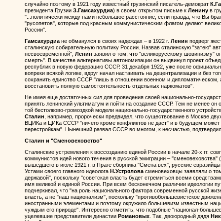
случайно поэтому в 1921 году известный грузинский писатель-демократ
К.Г
президента Грузии
З.Гамсахурдиа
) в своем открытом письме к
Ленину
в гр
"...политически между нами небольшое расстояние, если правда, что Вы бр
"русопетов", которые под красным коммунистическим флагом делают велик
России".
Гамсахурдиа
не обманулся в своих надеждах – в 1922 г.
Ленин
подверг жес
сталинскую собирательную политику России. Назвав сталинскую "затею" авт
несвоевременной",
Ленин
заявил о том, что "великорусскому шовинизму" он 
смерть". В качестве альтернативы автономизации он выдвинул проект объе
республик в новую федерацию СССР. 31 декабря 1922, уже после официаль
вопреки всякой логике, вдруг начал настаивать на децентрализации и без т
сохранить единство СССР "лишь в отношении военном и дипломатическом, 
восстановить полную самостоятельность отдельных наркоматов".
Не имея еще достаточных сил для проведения своей национально-государс
принять ленинский ультиматум и пойти на создание СССР. Тем не менее он 
той бестолково-громоздкой модели национально-государственного устройств
Сталин
, например, пророчески предвидел, что существование в Москве дв
ВЦИКа и ЦИКа СССР "ничего кроме конфликтов не даст" и в будущем может
перестройкам". Нынешний развал СССР во многом, к несчастью, подтвердил
Сталин и "Сменовеховство"
Сталинские устремления к воссозданию единой России в начале 20-х гг. со
коммунистов идей нового течения в русской эмиграции – "сменовеховства" (
вышедшего в июле 1921 г. в Праге сборника "Смена вех", русские евразийц
Устами своего главного идеолога
Н.Устрялова
сменовеховцы заявляли о том
державой", поскольку "советская власть будет стремиться всеми средствам
имя великой и единой России. При всем бесконечном различии идеологии пут
подчеркивал, что "на роль национального фактора современной русской жиз
власть, а не "наш национализм", поскольку "противобольшевистское движени
иностранными элементами и поэтому окружило большевизм известным нац
чуждым его природе". Интересно отметить, что подобные "национал-больше
уцелевшие представители династии
Романовых
. Так, двоюродный дядя
Ник