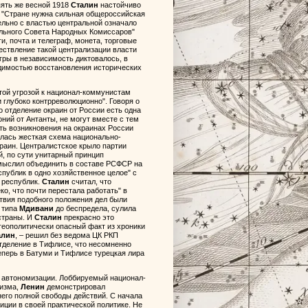
пять же весной 1918
Сталин
настойчиво
: "Стране нужна сильная общероссийская
ельно с властью центральной означало
ального Совета Народных Комиссаров"
, почта и телеграф, монета, торговые
ествление такой централизации власти
гры в независимость диктовалось, в
одимостью восстановления исторических
ытой угрозой к национал-коммунистам
и глубоко контрреволюционно". Говоря о
 отделение окраин от России есть одна
оний от Антанты, не могут вместе с тем
ить возникновения на окраинах России
алась жесткая схема национально-
раин. Централистское крыло партии
, по сути унитарный принцип
ыслил объединить в составе РСФСР на
публик в одно хозяйственное целое" с
 республик.
Сталин
считал, что
о, что почти перестала работать" в
ствия подобного положения дел были
 типа
Мдивани
до беспредела, сулила
страны. И
Сталин
прекрасно это
геополитически опасный факт из хроники
алин
, – решил без ведома ЦК РКП
отделение в Тифлисе, что несомненно
перь в Батуми и Тифлисе турецкая лира
кт автономизации. Лоббируемый национал-
низма,
Ленин
демонстрировал
его полной свободы действий. С начала
ции в своей практической политике. Не