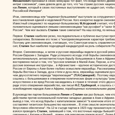
Михайлович
признавал в своих мемуарах тот факт, что вожди белого движен
интриг союзников", сами довели дело до того, что "на страже русских национ
как
Ленин
, который в своих постоянных выступлениях не щадил сил, чтобы
Российской Империи".
Итак, сменовеховцы или "национал-большевики" выступали за сотрудничест
восстановления единой и неделимой России. Кого конкретно видели сменов
Известный специалист по национал-большевизму
М.Агурский
считает, что
положительно оценивался левыми сменовеховцами "как русофил" и "залог 
России". Чем мог вызвать
Сталин
такие симпатии? На наш взгляд, по меньш
Первое.
Сталин
наиболее резко, последовательно и публично выступал про
сепаратизма. Вспомним его тезис о "контрреволюционном характере требова
Поэтому для сменовеховцев, считавших, что Советская власть справляется
сил,
Сталин
был наиболее подходящей кандидатурой на роль собирателя Ро
Второе. Сменовеховцы, а затем и русские евразийцы видели в русской рев
России-Евразии с Западом. Ради успешного исхода этой борьбы сменовехо
антиколониальную, антиатлантистскую борьбу большевиков в Азии и Африк
восторженно писал о том, что "русское влияние в Малой Азии, Персии, а отч
русские военные инструкторы... в Афганистане – крупное историческое дос
России от Европы к Азии более глубоко осмыслили евразийцы. Рассматривая
борьбы Востока и Запада, духа степи и духа леса, евразийцы оценивали ру
чем двухсотлетнего периода "европеизации"" (
П.Н.Савицкий
). Поэтому евр
сошлись с большевиками в отвержении политических форм и культуры "рома
искусственно и во вред России насаждались в стране в течение этого двухс
ради этого отвержения евразийство, как писал
Н.С.Трубецкой
, и сошлось с
освобождению народов Азии и Африки, порабощенных колониальными держа
В руководстве партии большевиков
Ленин
и
Сталин
как раз больше, чем кт
действиям против колониальной политики западных держав в Азии и Африке.
вывод о том, что исход борьбы с капитализмом зависит "в конечном итоге от т
составляют гигантское большинство населения... В этом смысле окончатель
безусловно обеспечена". На 12-м съезде партии в 1923 году проазиатскую
взялся проводить
Сталин
, заявивший о том, что восточные народы бывшей
связанные с Китаем и Индией.., важны для революции прежде всего". Далее