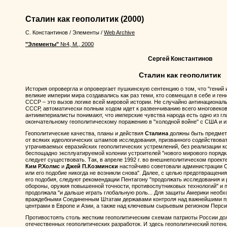
Сталин как геополитик
(2000)
С. Константинов
/
Элементы
/
Web Archive
"Элементы"
№4, М., 2000
Сергей Константинов
Сталин как геополитик
История опровергла и опровергает пушкинскую сентенцию о том, что "гений 
великие империи мира создавались как раз теми, кто совмещал в себе и ген
СССР – это вызов логике всей мировой истории. Не случайно антинациональ
СССР, автоматически полным ходом идет к развенчиванию всего многовеков
антиимпериалисты понимают, что имперские чувства народа есть одно из г
окончательному геополитическому поражению в "холодной войне" с США и и
Геополитические качества, планы и действия
Сталина
должны быть предмето
от всяких идеологических штампов исследования, призванного содействова
утрачиваемых евразийских геополитических устремлений, без реализации к
беспощадно эксплуатируемой колонии устроителей "нового мирового порядк
следует существовать. Так, в апреле 1992 г. во внешнеполитическом проек
Ким Р.Холмс
и
Джей П.Козмински
настойчиво советовали администрации С
или его подобие никогда не возникли снова". Далее, с целью предотвращен
его подобия, следуют рекомендации Пентагону "продолжать исследования и 
обороны, оружия повышенной точности, противоспутниковых технологий" и пр
продолжала "и дальше играть глобальную роль... Для защиты Америки необхо
враждебными Соединенным Штатам державами контроля над важнейшими 
центрами в Европе и Азии, а также над ключевым сырьевым регионом Персид
Противостоять столь жестким геополитическим схемам патриоты России до
отечественных геополитических разработок. И здесь геополитический поте