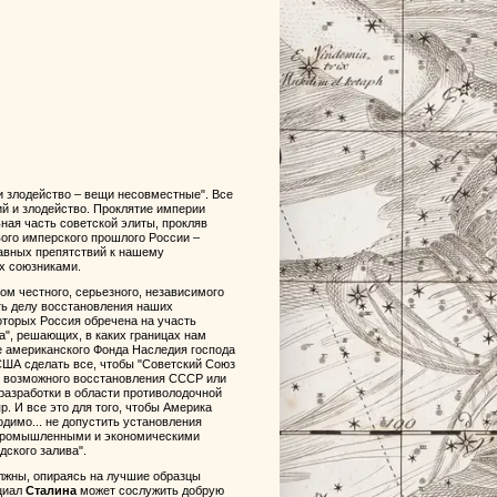
и злодейство – вещи несовместные". Все
ий и злодейство. Проклятие империи
ная часть советской элиты, прокляв
ого имперского прошлого России –
лавных препятствий к нашему
х союзниками.
м честного, серьезного, независимого
ть делу восстановления наших
оторых Россия обречена на участь
а", решающих, в каких границах нам
те американского Фонда Наследия господа
ША сделать все, чтобы "Советский Союз
ия возможного восстановления СССР или
разработки в области противолодочной
. И все это для того, чтобы Америка
димо... не допустить установления
промышленными и экономическими
ского залива".
лжны, опираясь на лучшие образцы
нциал
Сталина
может сослужить добрую