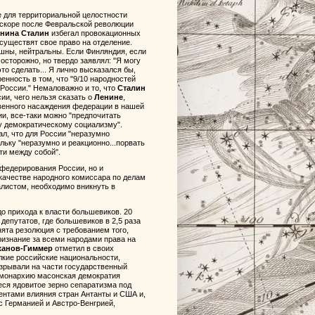
е для территориальной целостности
вскоре после Февральской революции
нина
Сталин
избегал провокационных
осуществят свое право на отделение.
шны, нейтральны. Если Финляндия, если
осторожно, но твердо заявлял: "Я могу
это сделать... Я лично высказался бы,
нность в том, что "9/10 народностей
 России." Немаловажно и то, что
Сталин
и, чего нельзя сказать о
Ленине
,
твенного насаждения федерации в нашей
и, все-таки можно "предпочитать
у демократическому социализму".
ал, что для России "неразумно
льку "неразумно и реакционно...порвать
и между собой".
 федерирования России, но и
качестве народного комиссара по делам
листом, необходимо вникнуть в
о прихода к власти большевиков. 20
депутатов, где большевиков в 2,5 раза
нята резолюция с требованием того,
ризнание за всеми народами права на
ханов-Гиммер
отметил в своих
лкие российские национальности,
зрывали на части государственный
. монархию масонская демократия
еся ядовитое зерно сепаратизма под
гентами влияния стран Антанты и США и,
 Германией и Австро-Венгрией,