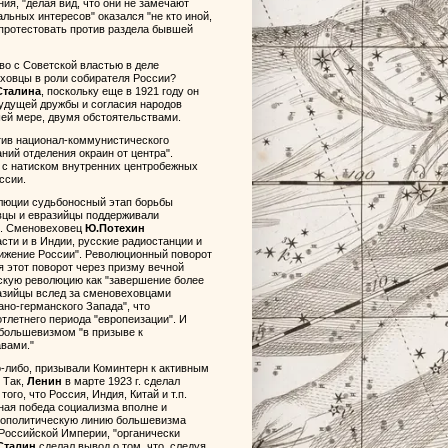
ия, "делая вид, что они не замечают
альных интересов" оказался "не кто иной,
 протестовать против раздела бывшей
во с Советской властью в деле
еховцы в роли собирателя России?
Сталина
, поскольку еще в 1921 году он
будущей дружбы и согласия народов
ей мере, двумя обстоятельствами.
тив национал-коммунистического
ний отделения окраин от центра".
 с натиском внутренних центробежных
ссии.
олюции судьбоносный этап борьбы
вцы и евразийцы поддерживали
е. Сменовеховец
Ю.Потехин
асти и в Индии, русские радиостанции и
тижение России". Революционный поворот
 этот поворот через призму вечной
сскую революцию как "завершение более
азийцы вслед за сменовеховцами
но-германского Запада", что
отлетнего периода "европеизации". И
 большевизмом "в призыве к
вами."
о-либо, призывали Коминтерн к активным
 Так,
Ленин
в марте 1923 г. сделал
ого, что Россия, Индия, Китай и т.п.
ная победа социализма вполне и
 геополитическую линию большевизма
 Российской Империи, "органически
Сталин
сделал вывод о том, что, следуя