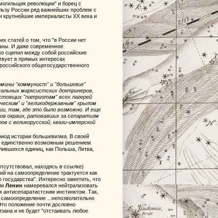
могильщик революции" и борец с
ользу России ряд важнейших проблем с
ли крупнейшие империалисты ХХ века и
их статей о том, что "в России нет
раны. И даже современное
ко сцепил между собой российские
твует в прямых интересах
 российского общегосударственного
рмины "коммунист" и "большевик"
сальных марксистских доктринеров,
стоящих "патриотам" всех лагерей
ическим" и "великодержавным" крылом
и, там, где это было возможно. И еще
ов окраин, ратовавших за сепаратизм
ов с великорусской, квази-имперской
риод истории большевизма. В своей
.) единственно возможным решением
лившихся единиц, как Польша, Литва,
тсутствовал, находясь в ссылке)
ий на самоопределение трактуется как
 государства". Интересно заметить, что
ии
Ленин
намеревался нейтрализовать
м антисепаратистским инстинктом. Так,
 самоопределение ...непозволительно
Это положение почти дословно
язана и не будет "отстаивать любое