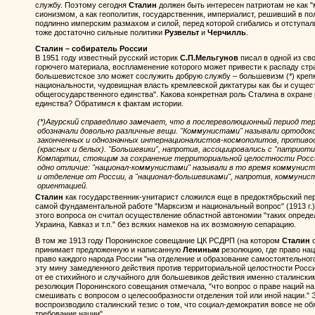
службу. Поэтому сегодня
Сталин
должен быть интересен патриотам не как "
сионизмом, а как геополитик, государственник, империалист, решивший в п
подлинно имперским размахом и силой, перед которой сгибались и отступа
тоже достаточно сильные политики
Рузвельт
и
Черчилль
.
Сталин – собиратель России
В 1951 году известный русский историк
С.П.Мельгунов
писал в одной из сво
горючего материала, воспламенение которого может привести к распаду ст
большевистское зло может сослужить добрую службу – большевизм (*) креп
национальности, чудовищная власть кремлевской диктатуры как бы и сущес
общегосударственного единства". Какова конкретная роль Сталина в охране
единства? Обратимся к фактам истории.
(*)Агурский справедливо замечает, что в послереволюционный период те
обозначали довольно различные вещи. "Коммунистами" называли ортодок
законченных и однозначных интернационалистов-космополитов, противо
(красных и белых). "Большевики", напротив, ассоциировались с "патриот
Компартии, стоящим за сохранение территориальной целостности Росси
одно отличие: "национал-коммунистами" называли в то время коммунист
и отделение от России, а "национал-большевиками", напротив, коммунист
ориентацией.
Сталин
как государственник-унитарист сложился еще в предоктябрьский пе
самой фундаментальной работе "Марксизм и национальный вопрос" (1913 г
этого вопроса он считал осуществление областной автономии "таких опреде
Украина, Кавказ и т.п." без всяких намеков на их возможную сепарацию.
В том же 1913 году Поронинское совещание ЦК РСДРП (на котором
Сталин
о
принимает предложенную и написанную
Лениным
резолюцию, где право нац
право каждого народа России "на отделение и образование самостоятельного
эту мину замедленного действия против территориальной целостности Росс
от ее стихийного и случайного для большевиков действия именно сталински
резолюция Поронинского совещания отмечала, "что вопрос о праве наций на
смешивать с вопросом о целесообразности отделения той или иной нации." 
воспроизводило сталинский тезис о том, что социал-демократия вовсе не об
требование нации".