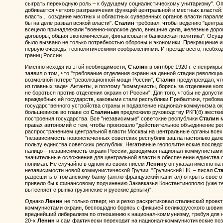
сыграть переходную роль – к будущему социалистическому унитаризму". О
добивается четкого разграничения функций центральной и местных властей
власть... создание местных и областных суверенных органов власти паралл
бы на деле развал всякой власти".
Сталин
требовал, чтобы ведению "центр
всецело принадлежали "военно-морское дело, внешние дела, железные дороги
договоры, общая экономическая, финансовая и банковская политика". Осущ
было вызвано не только потребностью обороны и экономики. Прекращение и
первую очередь, геополитическими соображениями. И прежде всего, необх
границ России.
Именно исходя из этой необходимости,
Сталин
в октябре 1920 г. с неприкр
заявил о том, что "требование отделения окраин на данной стадии революци
возможной потере "революционной мощи России",
Сталин
предупреждал, что
из главных задач Антанты, и поэтому "коммунисты, борясь за отделение кол
не бороться против отделения окраин от России". Для того, чтобы не допуст
враждебных ей государств, каковыми стали республики Прибалтики, требов
государственного устройства страны и подавление национал-коммунизма ок
большевиков во главе со
Сталиным
предложило руководству РКП(б) жесткий
построения государства. Все "независимые" советские республики
Сталин
м
правах автономий с тем, чтобы произошло "действительное объединение рес
распространением центральной власти Москвы на центральные органы всех
"независимость новоиспеченных советских республик зашла настолько далек
пользу единства советских республик. Негативные геополитические послед
налицо – независимость окраин России, доводимая национал-коммунистами
значительные осложнения для центральной власти в обеспечении единства 
понимал. Не случайно в одном из своих писем
Ленину
он указал именно на 
независимости новой коммунистической Грузии. "Грузинский ЦК, – писал
Ст
разрешить оттоманскому банку (англо-французский капитал) открыть свое 
привело бы к финансовому подчинению Закавказья Константинополю (уже те
вытесняет с рынка грузинские и русские деньги)".
Однако
Ленин
не только отверг, но и резко раскритиковал сталинский прое
коммунистами окраин, беспощадно борясь с фикцией великорусского шови
вреднейший либерализм по отношению к национал-коммунизму, требуя для н
20-х
Ленин
и сам фактически переходит на национал-коммунистические пози