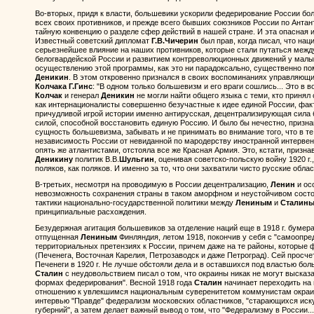
Во-вторых, придя к власти, большевики ускорили федерирование России бол
всех своих противников, и прежде всего бывших союзников России по Антант
тайную конвенцию о разделе сфер действий в нашей стране. И эта опасная 
Известный советский дипломат
Г.В.Чичерин
был прав, когда писал, что на
серьезнейшее влияние на наших противников, которые стали путаться межд
белогвардейской России и развитием контрреволюционных движений у малы
осуществлению этой программы, как это ни парадоксально, существенно по
Деникин
. В этом откровенно признался в своих воспоминаниях управляющ
Колчака
Г.Гинс
: "В одном только большевизм и его враги сошлись... Это в 
Колчак
и генерал
Деникин
не могли найти общего языка с теми, кто принял
как интернационалисты совершенно безучастные к идее единой России, факти
причудливой игрой истории именно антирусская, децентрализирующая сила
силой, способной восстановить единую Россию. И было бы нечестно, призн
сущность большевизма, забывать и не принимать во внимание того, что в 
независимость России от невиданной по мародерству иностранной интервен
опять же атлантистами, отстояла все же Красная Армия. Это, кстати, призна
Деникину
политик В.В.
Шульгин
, оценивая советско-польскую войну 1920 г.
поляков, как поляков. И именно за то, что они захватили чисто русские облас
В-третьих, несмотря на проводимую в России децентрализацию,
Ленин
и ос
невозможность сохранения страны в таком аморфном и неустойчивом состоя
тактики национально-государственной политики между
Лениным
и
Сталин
принципиальные расхождения.
Безудержная агитация большевиков за отделение наций еще в 1918 г. бумер
отпущенная
Лениным
Финляндия, летом 1918, покончив у себя с "самоопре
территориальных претензиях к России, причем даже на те районы, которые 
(Печенега, Восточная Карелия, Петрозаводск и даже Петроград). Сей просч
Печенеги в 1920 г. Не лучше обстояли дела и в оставшихся под властью боль
Сталин
с неудовольствием писал о том, что окраины никак не могут высказ
формах федерирования". Весной 1918 года
Сталин
начинает переходить на 
отношению к увлекшимся национальным суверенитетом коммунистам окраин. 
интервью "Правде" федерализм московских областников, "старающихся иск
губерний", а затем делает важный вывод о том, что "Федерализму в России..