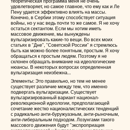
теоретическая программа меня не очень
удовлетворяет, но самое главное, что ему как и Ле
Пену удается эффективно влиять на массы.
Конечно, в Сербии этому способствует ситуация
войны, но у нас ведь почти то же самое. Я не хочу
остаться сектантом. Если мы хотим иметь
массовое движение, мы вынуждены
вульгаризировать какие-то вещи. Во всех моих
статьях в "Дне", "Советской России" я стремлюсь
быть как можно более понятным, простым. Я хочу
обращаться к простым людям. Поэтому я не
склонен обращать внимание на идеологические
нюансы. В некоторых вопросах определенная
вульгаризация неизбежна...
Элементы: Это правильно, но тем не менее
существует различие между тем, что именно
подвергать вульгаризации. Существует
вульгаризированный вариант национал-
революционной идеологии, предполагающей
сочетание жестко националистических тенденций
с радикально анти-буружуазным, анти-рыночным,
анти-либеральным подходом. Лозунгами такого
массового движения будут "экспроприация