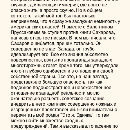
скучная, дряхлеющая империя, где вовсе не
опасно жить, а просто скучно. Но в общем
контексте такой мой тон был настолько
неприемлем, что я сразу же заслужил немилость у
американских властей. Я вместе с Валентином
Пруссаковым выступил против книги Сахарова,
написав открытое письмо. В нем мы писали, что
Сахаров ошибается, причем тотально. Он
совершенно не знает Запада, он грубо
идеализирует его. Все его знания абсолютно
поверхностны, взяты из пропаганды западных
многотиражных газет. Кроме того, мы утверждали,
что он глубоко ошибается и в отношении своей
собственной страны. Все это, на наш взгляд,
представляло большую опасность, так как
подобное подобострастное и невежественное
отношение к западной реальности могло
окончательно разъесть советское сознание,
внедрить в него комплекс совершенно ложных и
извращенных представлений. Если внимательно
перечитать мой роман "Это я, Эдичка", то там
можно найти множество сходных
предупреждений. Там я высказывал опасение по