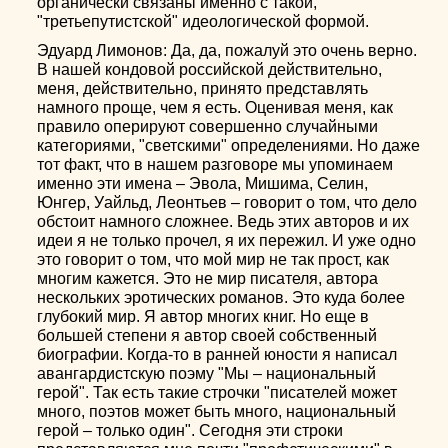
органически связаны именно с такой,
"третьепутистской" идеологической формой.
Эдуард Лимонов: Да, да, пожалуй это очень верно.
В нашей кондовой российской действительно,
меня, действительно, принято представлять
намного проще, чем я есть. Оценивая меня, как
правило оперируют совершенно случайными
категориями, "светскими" определениями. Но даже
тот факт, что в нашем разговоре мы упоминаем
именно эти имена – Эвола, Мишима, Селин,
Юнгер, Уайльд, Леонтьев – говорит о том, что дело
обстоит намного сложнее. Ведь этих авторов и их
идеи я не только прочел, я их пережил. И уже одно
это говорит о том, что мой мир не так прост, как
многим кажется. Это не мир писателя, автора
нескольких эротических романов. Это куда более
глубокий мир. Я автор многих книг. Но еще в
большей степени я автор своей собственный
биографии. Когда-то в ранней юности я написал
авангардистскую поэму "Мы – национальный
герой". Так есть такие строчки "писателей может
много, поэтов может быть много, национальный
герой – только один". Сегодня эти строки