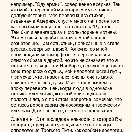
например, "Оду армии", совершенно всерьез. Так
что мой теперешний милитаризм имеет очень
долгую историю. Моя первая книга стихов,
изданная в Америке, спустя много лет после того,
как они были написаны, называлась "Русское".
Там был и авангардизм и фольклорные мотивы.
Эти мотивы разрабатывались мной вполне
сознательно. Там есть стихи, написанные в стиле
русских северных плачей. Конечно, со мной
происходили метаморфозы, я переливался из
одного образа в другой, но это не означает, что я
менялся по существу. Наоборот, сегодня оценивая
мою творческую судьбу, мой идеологический путь,
я замечая, что я изменился очень, очень мало,
намного меньше других. Мы сегодня живем в
эпоху перевертышей, когда люди в одночасье
меняют идеологию, которой они следовали
полсотни лет, а я при этом, напротив, замечаю, что
остаюсь верен своим философским и творческим
идеалам. Даже не знаю, отчего это происходит.
Элементы: Эта последовательность, о которой Вы
говорите, прекрасно укладывается в границы
определения Третьего Пути, как особой идеологии.