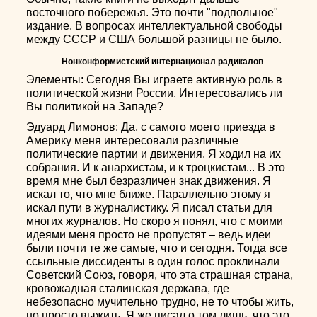
восточного побережья. Это почти "подпольное"
издание. В вопросах интеллектуальной свободы
между СССР и США большой разницы не было.
Нонконформистский интернационал радикалов
Элементы: Сегодня Вы играете активную роль в
политической жизни России. Интересовались ли
Вы политикой на Западе?
Эдуард Лимонов: Да, с самого моего приезда в
Америку меня интересовали различные
политические партии и движения. Я ходил на их
собрания. И к анархистам, и к троцкистам... В это
время мне был безразличен знак движения. Я
искал то, что мне ближе. Параллельно этому я
искал пути в журналистику. Я писал статьи для
многих журналов. Но скоро я понял, что с моими
идеями меня просто не пропустят – ведь идеи
были почти те же самые, что и сегодня. Тогда все
ссыльные диссиденты в один голос проклинали
Советский Союз, говоря, что эта страшная страна,
кровожадная сталинская держава, где
небезопасно мучительно трудно, не то чтобы жить,
но просто выжить. Я же писал о том лишь, что это