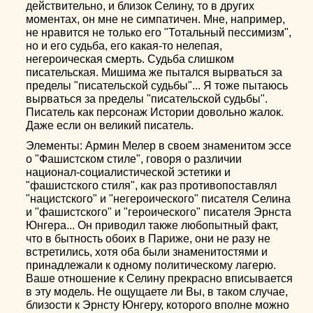
действительно, и близок Селину, то в других
моментах, он мне не симпатичен. Мне, например,
не нравится не только его "Тотальный пессимизм",
но и его судьба, его какая-то нелепая,
негероическая смерть. Судьба слишком
писательская. Мишима же пытался вырваться за
пределы "писательской судьбы"... Я тоже пытаюсь
вырваться за пределы "писательской судьбы".
Писатель как персонаж Истории довольно жалок.
Даже если он великий писатель.
Элементы: Армин Мелер в своем знаменитом эссе
о "Фашистском стиле", говоря о различии
национал-социалистической эстетики и
"фашистского стиля", как раз противопоставлял
"нацистского" и "негероического" писателя Селина
и "фашистского" и "героического" писателя Эрнста
Юнгера... Он приводил также любопытный факт,
что в бытность обоих в Париже, они не разу не
встретились, хотя оба были знаменитостями и
принадлежали к одному политическому лагерю.
Ваше отношение к Селину прекрасно вписывается
в эту модель. Не ощущаете ли Вы, в таком случае,
близости к Эрнсту Юнгеру, которого вполне можно