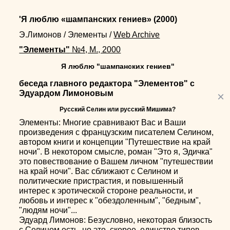
'Я люблю «шампанских гениев»
(2000)
Э.Лимонов
/
Элементы
/
Web Archive
"Элементы"
№4, М., 2000
Я люблю "шампанских гениев"
беседа главного редактора "Элементов" с
Эдуардом Лимоновым
×
Русский Селин или русский Мишима?
Элементы: Многие сравнивают Вас и Ваши
произведения с французским писателем Селином,
автором книги и концепции "Путешествие на край
ночи". В некотором смысле, роман "Это я, Эдичка"
это повествование о Вашем личном "путешествии
на край ночи". Вас сближают с Селином и
политические пристрастия, и повышенный
интерес к эротической стороне реальности, и
любовь и интерес к "обездоленным", "бедным",
"людям ночи"...
Эдуард Лимонов: Безусловно, некоторая близость
с Селином есть, но это, скорее, единство типов.