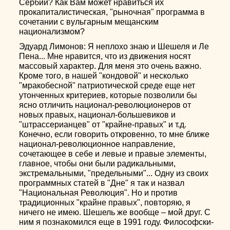
Сербии? Как Вам может нравиться их
прокапиталистическая, "рыночная" программа в
сочетании с вульгарным мещанским
национализмом?
Эдуард Лимонов: Я неплохо знаю и Шешеля и Ле
Пена... Мне нравится, что из движения носят
массовый характер. Для меня это очень важно.
Кроме того, в нашей "кондовой" и несколько
"мракобесной" патриотической среде еще нет
утонченных критериев, которые позволили бы
ясно отличить национал-революционеров от
новых правых, национал-большевиков и
"штрассерианцев" от "крайне-правых" и т.д.
Конечно, если говорить откровенно, то мне ближе
национал-революционное направление,
сочетающее в себе и левые и правые элементы,
главное, чтобы они были радикальными,
экстремальными, "предельными"... Одну из своих
программных статей в "Дне" я так и назвал
"Национальная Революция". Но и против
традиционных "крайне правых", повторяю, я
ничего не имею. Шешель же вообще – мой друг. С
ним я познакомился еще в 1991 году. Философски-