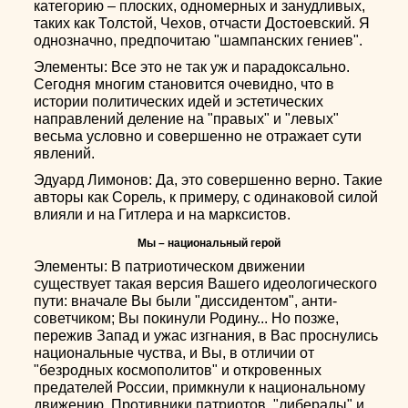
категорию – плоских, одномерных и занудливых,
таких как Толстой, Чехов, отчасти Достоевский. Я
однозначно, предпочитаю "шампанских гениев".
Элементы: Все это не так уж и парадоксально.
Сегодня многим становится очевидно, что в
истории политических идей и эстетических
направлений деление на "правых" и "левых"
весьма условно и совершенно не отражает сути
явлений.
Эдуард Лимонов: Да, это совершенно верно. Такие
авторы как Сорель, к примеру, с одинаковой силой
влияли и на Гитлера и на марксистов.
Мы – национальный герой
Элементы: В патриотическом движении
существует такая версия Вашего идеологического
пути: вначале Вы были "диссидентом", анти-
советчиком; Вы покинули Родину... Но позже,
пережив Запад и ужас изгнания, в Вас проснулись
национальные чуства, и Вы, в отличии от
"безродных космополитов" и откровенных
предателей России, примкнули к национальному
движению. Противники патриотов, "либералы" и