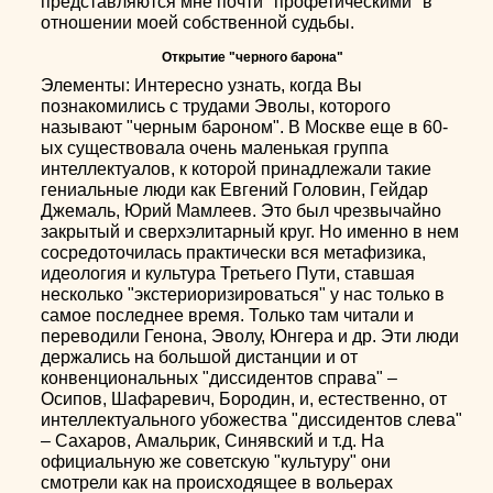
представляются мне почти "профетическими" в
отношении моей собственной судьбы.
Открытие "черного барона"
Элементы: Интересно узнать, когда Вы
познакомились с трудами Эволы, которого
называют "черным бароном". В Москве еще в 60-
ых существовала очень маленькая группа
интеллектуалов, к которой принадлежали такие
гениальные люди как Евгений Головин, Гейдар
Джемаль, Юрий Мамлеев. Это был чрезвычайно
закрытый и сверхэлитарный круг. Но именно в нем
сосредоточилась практически вся метафизика,
идеология и культура Третьего Пути, ставшая
несколько "экстериоризироваться" у нас только в
самое последнее время. Только там читали и
переводили Генона, Эволу, Юнгера и др. Эти люди
держались на большой дистанции и от
конвенциональных "диссидентов справа" –
Осипов, Шафаревич, Бородин, и, естественно, от
интеллектуального убожества "диссидентов слева"
– Сахаров, Амальрик, Синявский и т.д. На
официальную же советскую "культуру" они
смотрели как на происходящее в вольерах