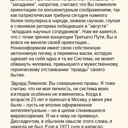
"западники", напротив, считают, что Вы поменяли
ориентацию по конъюнктурным соображениям, так
как патриотическая трибуна сегодня намного
более популярна в народе, нежели скучная, глупая
и слюнявая риторика победивших в "августе"
"младших научных сотрудников". Нам же кажется,
что с точки зрения концепции Третьего Пути, Вы и
вовсе не меняли своей ориентации...
Нонконформизм имеет свою собственную
автономную логику, а перемена маски, которую
одевает на себя одна и та же Система, не может
обмануть человека, привыкшего к мужественному,
героическому отстаиванию "правды" своего
бытия.
Эдуард Лимонов: Вы совершенно правы. Я тоже
считаю, что ни моя личность, ни система моих
взглядов особенно не изменились. Когда в
возрасте 23 лет я приехал в Москву, у меня уже
было – пусть не вполне оформленное
интеллектуально – но в целом сложившееся
мировоззрение. Я ни к чему не примкнул.
Диссидентом, в обычном смысле этого слова, я
никогда не был. Еще в 1971 году я написал,