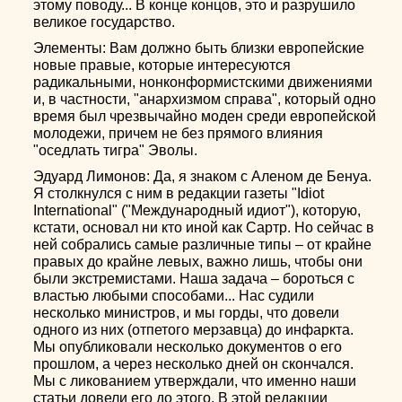
этому поводу... В конце концов, это и разрушило
великое государство.
Элементы: Вам должно быть близки европейские
новые правые, которые интересуются
радикальными, нонконформистскими движениями
и, в частности, "анархизмом справа", который одно
время был чрезвычайно моден среди европейской
молодежи, причем не без прямого влияния
"оседлать тигра" Эволы.
Эдуард Лимонов: Да, я знаком с Аленом де Бенуа.
Я столкнулся с ним в редакции газеты "Idiot
International" ("Международный идиот"), которую,
кстати, основал ни кто иной как Сартр. Но сейчас в
ней собрались самые различные типы – от крайне
правых до крайне левых, важно лишь, чтобы они
были экстремистами. Наша задача – бороться с
властью любыми способами... Нас судили
несколько министров, и мы горды, что довели
одного из них (отпетого мерзавца) до инфаркта.
Мы опубликовали несколько документов о его
прошлом, а через несколько дней он скончался.
Мы с ликованием утверждали, что именно наши
статьи довели его до этого. В этой редакции