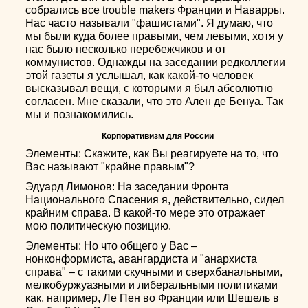
собрались все trouble makers Франции и Наварры.
Нас часто называли "фашистами". Я думаю, что
мы были куда более правыми, чем левыми, хотя у
нас было несколько перебежчиков и от
коммунистов. Однажды на заседании редколлегии
этой газеты я услышал, как какой-то человек
высказывал вещи, с которыми я был абсолютно
согласен. Мне сказали, что это Ален де Бенуа. Так
мы и познакомились.
Корпоративизм для России
Элементы: Скажите, как Вы реагируете на то, что
Вас называют "крайне правым"?
Эдуард Лимонов: На заседании Фронта
Национального Спасения я, действительно, сидел
крайним справа. В какой-то мере это отражает
мою политическую позицию.
Элементы: Но что общего у Вас –
нонконформиста, авангардиста и "анархиста
справа" – с такими скучными и сверхбанальными,
мелкобуржуазными и либеральными политиками
как, например, Ле Пен во Франции или Шешель в