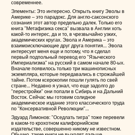
современнее.
Элементы: Это интересно. Открыть книгу Эволы в
Америке – это парадокс. Для англо-саксонского
сознания этот автор предельно далек. Только его
книга "Метафизика секса" вызвала в Англии хоть
какой-то интерес, да и то, в чрезвычайно узких,
академических кругах. Эвола и Америка – это
взаимоисключающие друг друга понятия... Эвола
интересует меня еще и потому, что я сделал
первый подпольный перевод его "Языческого
Империализма" на русский в самом начале 80-ых.
Вначале появилось только три машинописных
экземпляра, которые передавались в строжайшей
тайне. Потом ксерокопии пошли гулять по свей
стране... Недавно я узнал, что еще задолго до
"перестройки" они попали в Сибирь и на Дальний
Восток. Сейчас мы готовим солидное
академическое издание этого классического труда
по "Консервативной Революции"...
Эдуард Лимонов: "Оседлать тигра" тоже перевели
в каком-то крохотном калифорнийском
издательстве, совершенно никому не известном.
Обычно, такие книги не выходят дальше