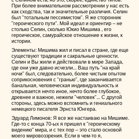
При более внимательном рассмотрении у нас есть
как сходства, так и значительные различия. Селин
был "тотальным пессимистом". Я же сторонник
"героического пути". Мой идеал и ориентир – не
столько Селин, сколько Юкио Мишима , его
героическое, самурайское отношение к жизни, к
истории.
Элементы: Мишима жил и писал в стране, где еще
существуют традиции и сакральные ценности.
Селин и Вы жили и действовали в мире Запада,
где они уже давно исчезли... Ваш путь "на край
ночи" был, следовательно, более чистым опытом
соприкосновения с "гранью", где заканчивается
банальная, человеческая индивидуальность и
открывается нечто иное, нечто более глубокое,
древнее и важное, нежели "человек"... С другой
стороны, здесь можно вспомнить и гениального
немецкого писателя Эрнста Юнгера.
Эдуард Лимонов: Я все же настаиваю на Мишиме.
Где-то с конца 70-ых я пришел к "героическому
видению" мира, и с тех пор – это стало основой
моего мировоззрения. Если в чем-то я,