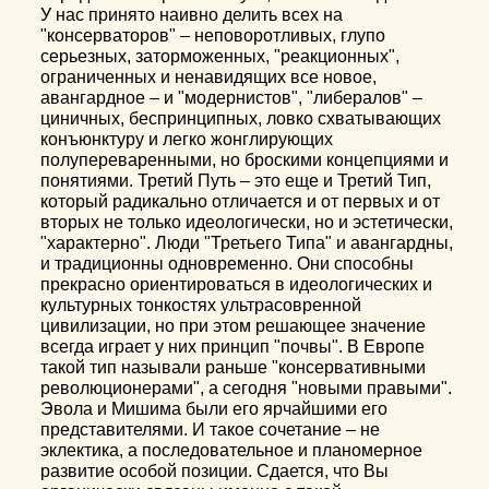
У нас принято наивно делить всех на
"консерваторов" – неповоротливых, глупо
серьезных, заторможенных, "реакционных",
ограниченных и ненавидящих все новое,
авангардное – и "модернистов", "либералов" –
циничных, беспринципных, ловко схватывающих
конъюнктуру и легко жонглирующих
полупереваренными, но броскими концепциями и
понятиями. Третий Путь – это еще и Третий Тип,
который радикально отличается и от первых и от
вторых не только идеологически, но и эстетически,
"характерно". Люди "Третьего Типа" и авангардны,
и традиционны одновременно. Они способны
прекрасно ориентироваться в идеологических и
культурных тонкостях ультрасовренной
цивилизации, но при этом решающее значение
всегда играет у них принцип "почвы". В Европе
такой тип называли раньше "консервативными
революционерами", а сегодня "новыми правыми".
Эвола и Мишима были его ярчайшими его
представителями. И такое сочетание – не
эклектика, а последовательное и планомерное
развитие особой позиции. Сдается, что Вы