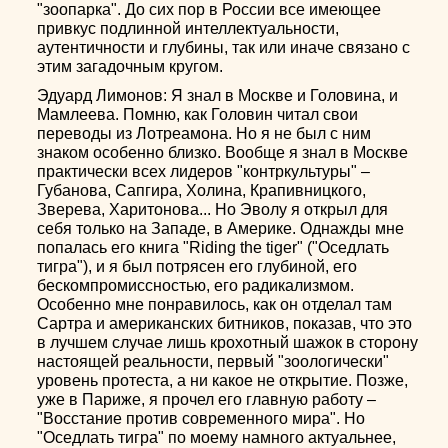
"зоопарка". До сих пор в России все имеющее
привкус подлинной интеллектуальности,
аутентичности и глубины, так или иначе связано с
этим загадочным кругом.
Эдуард Лимонов: Я знал в Москве и Головина, и
Мамлеева. Помню, как Головин читал свои
переводы из Лотреамона. Но я не был с ним
знаком особенно близко. Вообще я знал в Москве
практически всех лидеров "контркультуры" –
Губанова, Сапгира, Холина, Крапивницкого,
Зверева, Харитонова... Но Эволу я открыл для
себя только на Западе, в Америке. Однажды мне
попалась его книга "Riding the tiger" ("Оседлать
тигра"), и я был потрясен его глубиной, его
бескомпромиссностью, его радикализмом.
Особенно мне понравилось, как он отделал там
Сартра и американских битников, показав, что это
в лучшем случае лишь крохотный шажок в сторону
настоящей реальности, первый "зоологически"
уровень протеста, а ни какое не открытие. Позже,
уже в Париже, я прочел его главную работу –
"Восстание против современного мира". Но
"Оседлать тигра" по моему намного актуальнее,