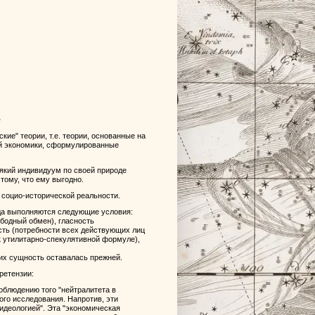
1
ие" теории, т.е. теории, основанные на
й экономики, сформулированные
який индивидуум по своей природе
тому, что ему выгодно.
 социо-исторической реальности.
гда выполняются следующие условия:
ободный обмен), гласность
сть (потребности всех действующих лиц
к утилитарно-спекулятивной формуле),
их сущность оставалась прежней.
ретензии:
облюдению того "нейтралитета в
го исследования. Напротив, эти
идеологией". Эта "экономическая