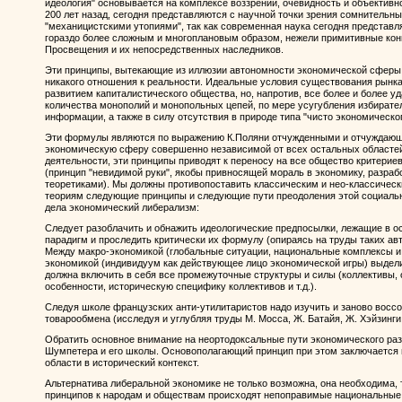
идеология" основывается на комплексе воззрений, очевидность и объектив
200 лет назад, сегодня представляются с научной точки зрения сомнитель
"механицистскими утопиями", так как современная наука сегодня представля
гораздо более сложным и многоплановым образом, нежели примитивные кон
Просвещения и их непосредственных наследников.
Эти принципы, вытекающие из иллюзии автономности экономической сферы
никакого отношения к реальности. Идеальные условия существования рынка 
развитием капиталистического общества, но, напротив, все более и более у
количества монополий и монопольных цепей, по мере усугубления избирате
информации, а также в силу отсутствия в природе типа "чисто экономическо
Эти формулы являются по выражению К.Поляни отчужденными и отчуждающи
экономическую сферу совершенно независимой от всех остальных областей
деятельности, эти принципы приводят к переносу на все общество критерие
(принцип "невидимой руки", якобы привносящей мораль в экономику, разр
теоретиками). Мы должны противопоставить классическим и нео-классиче
теориям следующие принципы и следующие пути преодоления этой социально
дела экономический либерализм:
Следует разоблачить и обнажить идеологические предпосылки, лежащие в 
парадигм и проследить критически их формулу (опираясь на труды таких авт
Между макро-экономикой (глобальные ситуации, национальные комплексы и 
экономикой (индивидуум как действующее лицо экономической игры) выдели
должна включить в себя все промежуточные структуры и силы (коллективы,
особенности, историческую специфику коллективов и т.д.).
Следуя школе французских анти-утилитаристов надо изучить и заново восс
товарообмена (исследуя и углубляя труды М. Мосса, Ж. Батайя, Ж. Хэйзинги, 
Обратить основное внимание на неортодоксальные пути экономического раз
Шумпетера и его школы. Основополагающий принцип при этом заключается
области в исторический контекст.
Альтернатива либеральной экономике не только возможна, она необходима, т
принципов к народам и обществам происходят непоправимые национальные, 