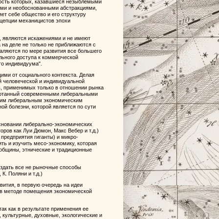
ность которых, казавшиеся незыблемыми
ными и необоснованными абстракциями,
ет себе общество и его структуру
цепции механицистов эпохи
, являются искажениями и не имеют
на деле не только не приближаются с
даляются по мере развития все большего
льного доступа к коммерческой
го индивидуума".
ми от социального контекста. Делая
 человеческой и индивидуальной
в, применимых только в отношении рынка
аботанный современными либеральными
ским либеральным экономическим
й болезни, которой является по сути
основании либерально-экономических
оров как Луи Дюмон, Макс Вебер и т.д.)
предприятия гиганты) и микро-
ть и изучить месо-экономику, которая
 общины, этнические и традиционные
оздать все не рыночные способы
К. Поляни и т.д.)
вития, в первую очередь на идеи
 в методе помещения экономической
ак как в результате применения ее
культурные, духовные, экологические и