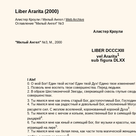
Liber Ararita
(2000)
Алистер Кроули
/
Милый Ангел
/
Web Archive
Оглавление "Милый Ангел" №3
Алистер Кроули
"Милый Ангел"
№3, М., 2000
LIBER DCCCXIII
1
vel Ararita
sub figura DLXX
I Alef
0. О мой Бог! Един твой исток! Един твой Дух! Едино твое изменение!
1. Позволь мне воспеть твои совершенства. Перед людьми.
2. В образе Шестиконечной Звезды, сверкающей сквозь глупые своды
совершенствах.
3. Ты явился мне как очень старый Бог, достопочтимый Бог, Господи
4. Ты явился мне как радостный и довольный Бог, исполненный Могу
3
расцвете сил. С жезлом вселенной, коронованный короной Духа
.
5. Ты явился мне с мечом и копьем, воинственный Бог в сияющей б
4
рыцарей
.
6. Ты явился мне как юный и сияющий Бог, бог музыки и красоты, как
5
играющий на лире
.
7. Ты явился мне как белая пена, как части тела магической женщин
6