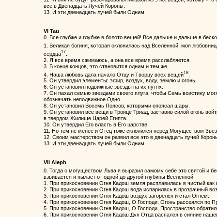
все в Двенадцать Лучей Короны.
13. И эти двенадцать лучей были Одним.
VI Tau
0. Все глубже и глубже в болото вещей! Все дальше и дальше в бес
1. Великая богиня, которая склонилась над Вселенной, моя любовниц
17
сердца
.
2. Я все время сжимаюсь, а она все время расслабляется.
3. В конце концов, это становится одним и тем же.
18
4. Наша любовь дала начало Отцу и Творцу всех вещей
.
5. Он утвердил элементы: эфир, воздух, воду, землю и огонь.
6. Он установил подвижные звезды на их путях.
7. Он пахал семью звездами своего плуга, чтобы Семь воистину могл
обозначать неподвижное Одно.
8. Он установил Восемь Поясов, которыми опоясал шары.
9. Он установил все вещи в Троице Триад, заставив силой огонь войт
в твердом Жилище Царей Египта.
10. Он утвердил Его власть в Его царстве.
11. Но тем не менее и Отец тоже склонился перед Могуществом Звезд
12. Своим мастерством он развил все это в двенадцать лучей Корон
13. И эти двенадцать лучей были Одним.
VII Aleph
0. Тогда с могуществом Льва я выразил самому себе это святой и 
взвивается и пылает от одной до другой глубины Вселенной.
1. При прикосновении Огня Кадош земля расплавилась в чистый как 
2. При прикосновении Огня Кадош вода испарилась в прозрачный воз
3. При прикосновении Огня Кадош воздух загорелся и стал Огнем.
4. При прикосновении Огня Кадош, О Господи, Огонь рассеялся по П
5. При прикосновении Огня Кадош, О Господи, Пространство обратил
6. При прикосновении Огня Кадош Дух Отца распался в сияние нашег