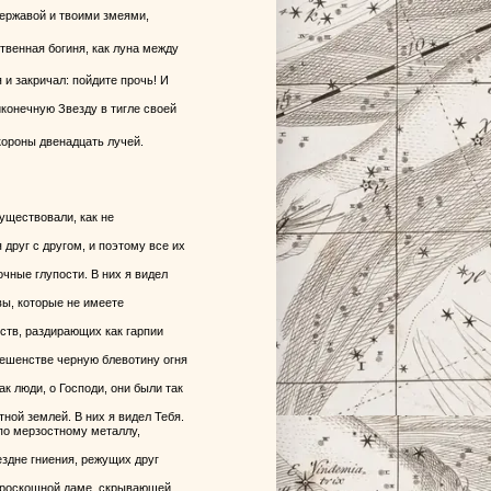
державой и твоими змеями,
ственная богиня, как луна между
 и закричал: пойдите прочь! И
конечную Звезду в тигле своей
 короны двенадцать лучей.
существовали, как не
 друг с другом, и поэтому все их
чные глупости. В них я видел
вы, которые не имеете
ств, раздирающих как гарпии
 бешенстве черную блевотину огня
ак люди, о Господи, они были так
ной землей. В них я видел Тебя.
 по мерзостному металлу,
ездне гниения, режущих друг
о роскошной даме, скрывающей