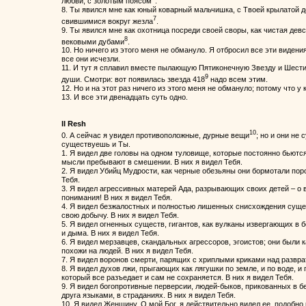
любви, с золотым поясом
.
8. Ты явился мне как юный коварный мальчишка, с Твоей крылатой 
7
свившимися вокруг жезла
.
9. Ты явился мне как охотница посреди своей своры, как чистая дев
8
вековыми дубами
.
10. Но ничего из этого меня не обмануло. Я отбросил все эти видения
все они исчезли.
11. И тут я сплавил вместе пылающую Пятиконечную Звезду и Шести
9
души. Смотри: вот появилась звезда 418
надо всем этим.
12. Но и на этот раз ничего из этого меня не обмануло; потому что у
13. И все эти двенадцать суть одно.
II Resh
10
0. А сейчас я увидел противоположные, дурные вещи
; но и они не 
существуешь и Ты.
1. Я видел две головы на одном туловище, которые постоянно бьются
мысли пребывают в смешении. В них я видел Тебя.
2. Я видел Убийц Мудрости, как черные обезьяны они бормотали поро
Тебя.
3. Я видел агрессивных матерей Ада, разрывающих своих детей – о 
понимания! В них я видел Тебя.
4. Я видел безжалостных и полностью лишенных снисхождения суще
свою добычу. В них я видел Тебя.
5. Я видел огненных существ, гигантов, как вулканы извергающих в
и дыма. В них я видел Тебя.
6. Я видел мерзавцев, скандальных агрессоров, эгоистов; они были к
похожи на людей. В них я видел Тебя.
7. Я видел воронов смерти, парящих с хриплыми криками над разврат
8. Я видел духов лжи, прыгающих как лягушки по земле, и по воде, и
который все разъедает и сам не сохраняется. В них я видел Тебя.
9. Я видел богопротивные перверсии, людей-быков, прикованных в б
друга языками, в страданиях. В них я видел Тебя.
10. Я видел Женщину. О мой Бог, я действительно видел ее, подобн