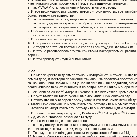
и нет никакой силы, кроме как в Нем, в возвышенном, великом.
2. Так V.V.V.V.V. стал безумным и бродил в наготе своей.
3. И все вещи удалились далеко, потому что он понял их все, они б
божественном совершенстве.
4. Так он пожалел их всех, ведь они – лишь искаженные отражения.
5. Так он их ударил из страха, что обретут власть над справедливым
6. Так он привел их к гармонии в таблице, восхитительной на вид.
7. Победив их, у него появился блеск святости даже в обманчивой с
8. Так, что все стало сверкать.
9. И расположив их в порядке и гармонии,
10. Он провозгласил совершенство, невесту, сладость Бога и Его тво
11. И творя все это, он постоянно сверял свой труд со Звездой 418.
12. И это не разочаровало его; так как своим мастерством он развил
Короны.
13. И эти двенадцать лучей были Одним.
V Iod
0. На месте креста неделимая точка, у которой нет ни точек, ни часте
самом деле, и месторасположения, так она – за пределом пространст
так как она – вне Времени. Нет у нее ни причины, ни следствия, в вид
бесконечна во всех отношениях и не сопричастно нашей манере мыс
13
1. Так написал ou me
, Adeptus Exemptus, и смех хозяев Храма его 
2. Не устыдился он также, услышав смех маленьких собачек ада.
3. Потому что он был верен своему чину, и его ложь была истиной для
4. Маленькие собачки не могли взять его, потому что они умеют толь
5. Хозяева не могут взять его, потому что они сказали: иди и смотри.
14
15
6. И я пошел и посмотрел, даже я, Perdurabo
, Philosophus
Внешней
7. Да, даже я, человек, созерцал это чудо.
8. И я не мог освободить его для себя.
9. То, что утвердило меня, было невидимым и непознаваемым в его 
10. Только те, кто знают ЭТО, могут быть познанными.
11. Потому что они обладают гением могущественной шпаги 418,
12. И они не будут разочарованы никакой из этих вещей; потому что