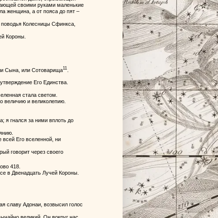
вающей своими руками маленькие
ла женщина, а от пояса до пят –
ах поводья Колесницы Сфинкса,
ей Короны.
11
или Сына, или Сотоварища
.
у утверждение Его Единства.
селенная стала светом.
го величию и великолепию.
са; я гнался за ними вплоть до
янию.
 всей Его вселенной, ни
орый говорит через своего
ово 418.
все в Двенадцать Лучей Короны.
жая славу Адонаи, возвысил голос
вычайно великий. Он вокруг нас,