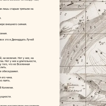
ыли лишь старым тряпьем на
и.
фере внешнего сияния.
рения.
 все это в Двенадцать Лучей
й, ни величия. Нет у нее, на
ва. Нет у нее и длительности,
у того, что ее Вселенная
лить.
не обескуражил.
 его чина.
ко лаять.
 Коллегии.
сущности.
 своим мастерством они развили