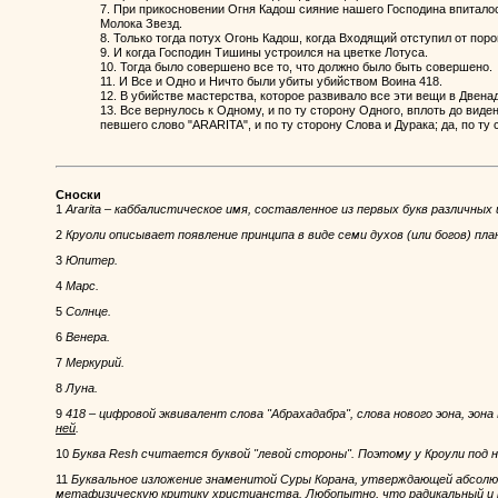
7. При прикосновении Огня Кадош сияние нашего Господина впитало
Молока Звезд.
8. Только тогда потух Огонь Кадош, когда Входящий отступил от поро
9. И когда Господин Тишины устроился на цветке Лотуса.
10. Тогда было совершено все то, что должно было быть совершено.
11. И Все и Одно и Ничто были убиты убийством Воина 418.
12. В убийстве мастерства, которое развивало все эти вещи в Двена
13. Все вернулось к Одному, и по ту сторону Одного, вплоть до виде
певшего слово "ARARITA", и по ту сторону Слова и Дурака; да, по ту
Сноски
1
Ararita – каббалистическoe имя, составленное из первых букв различных 
2
Круоли описывает появление принципа в виде семи духов (или богов) пл
3
Юпитер.
4
Марс.
5
Солнце.
6
Венера.
7
Меркурий.
8
Луна.
9
418 – цифровой эквивалент слова "Абрахадабра", слова нового эона, эона
ней
.
10
Буква Resh считается буквой "левой стороны". Поэтому у Кроули под 
11
Буквальное изложение знаменитой Суры Корана, утверждающей абсолю
метафизическую критику христианства. Любопытно, что радикальный и