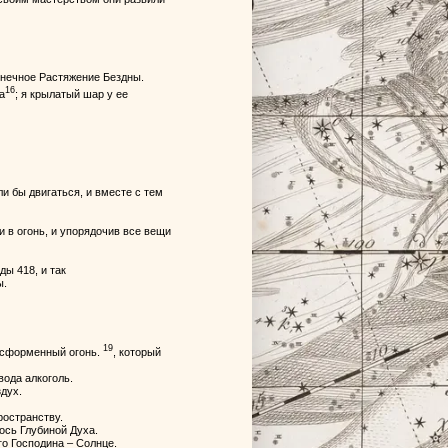
конечное Растяжение Бездны.
16
а
; я крылатый шар у ее
и бы двигаться, и вместе с тем
и в огонь, и упорядочив все вещи
ы 418, и так
ы.
19
бесформенный огонь.
, который
вода алкоголь.
дух.
ространству.
ось Глубиной Духа.
о Господина – Солнце.