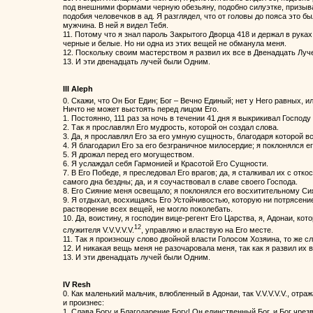
под внешними формами черную обезьяну, подобно силуэтке, призы
подобия человечков в ад. Я разглядел, что от головы до пояса это бы
мужчина. В ней я видел Тебя.
11. Потому что я знал пароль Закрытого Дворца 418 и держал в рук
черные и белые. Но ни одна из этих вещей не обманула меня.
12. Поскольку своим мастерством я развил их все в Двенадцать Луч
13. И эти двенадцать лучей были Одним.
III Aleph
0. Скажи, что Он Бог Един; Бог – Вечно Единый; нет у Него равных, 
Ничто не может выстоять перед лицом Его.
1. Постоянно, 111 раз за ночь в течении 41 дня я выкрикивал Господ
2. Так я прославлял Его мудрость, которой он создал слова.
3. Да, я прославлял Его за его умную сущность, благодаря которой в
4. Я благодарил Его за его безграничное милосердие; я поклонялся е
5. Я дрожал перед его могуществом.
6. Я услаждал себя Гармонией и Красотой Его Сущности.
7. В Его Победе, я преследовал Его врагов; да, я сталкивал их с отко
самого дна бездны; да, и я соучаствовал в славе своего Господа.
8. Его Сияние меня освещало; я поклонялся его восхитительному Си
9. Я отдыхал, восхищаясь Его Устойчивостью, которую ни потрясение
растворение всех вещей, не могло поколебать.
10. Да, воистину, я господин вице-регент Его Царства, я, Адонаи, кот
12
служителя V.V.V.V.V.
, управляю и властвую на Его месте.
11. Так я произношу слово двойной власти Голосом Хозяина, то же сл
12. И никакая вещь меня не разочаровала меня, так как я развил их 
13. И эти двенадцать лучей были Одним.
IV Resh
0. Как маленький мальчик, влюбленный в Адонаи, так V.V.V.V.V., отра
и произнес:
1. Слава Богу и Благодарение Богу! Он единственный Бог, и Бог чрез