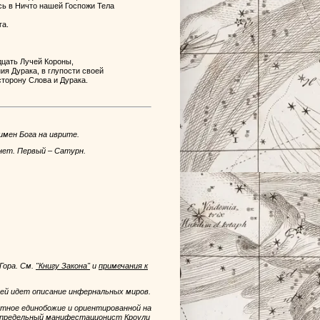
сь в Ничто нашей Госпожи Тела
га.
дцать Лучей Короны,
ния Дурака, в глупости своей
 сторону Слова и Дурака.
имен Бога на иврите.
анет. Первый – Сатурн.
 Гора. См.
"Книгу Закона"
и
примечания к
ней идет описание инфернальных миров.
тное единобожие и ориентированной на
 предельный манифестационист Кроули