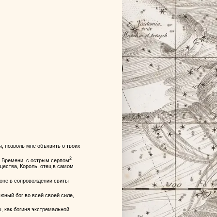
, позволь мне объявить о твоих
2
н Времени, с острым серпом
.
щества, Король, отец в самом
роне в сопровождении свиты
 юный бог во всей своей силе,
ы, как богиня экстремальной