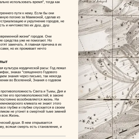
ально использовать время", тогда как
треннего пути к нему. Если бы они
умную погоню за Маммоной, сделав из
стриализацию и укрупнение городов, не
сть и ничтожество их душ, душ
овременной жизни" городов. Они
ие средства уже не помогают. Но
отят замечать. А главная причина в их
 сами, но их проживает нечто
опыт
ая культура нордической расы: Год лежал
лифах, знаках "священного Годового
аем знания через письмо, так некогда
ении во Вселенной, Знания о годовом
е противоположность Света и Тьмы, Дня и
нстве его противоположностей; в законе
 постоянно возобновляется жизнь. Ни
земноморского климата не знают этого
все глубже и глубже спускается в своем
еликом не утонет в смертной тьме зимней
и всю Жизнь.
еский души. В нем открывается
му, всякая смерть есть становление, и