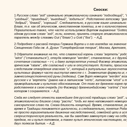
Сноски:
1
Русское слово "год" изначально этимологически означало "подходящий", 
"угодный", "пригодный", "выгодный", "годиться". Родственно готскому "guo
"добрый", "благой", "хороший". Следовательно, в русском языке изначально
Благе, т.е. как об этическом, качественном понятии, а не о количественн
Поразительно также, что часто используемое Виртом выражение "Gottesja
одном русском слове "год", если, конечно, принять спорную этимологичес
параллель между словами Gut ("благо") и Gott ("бог"). – А.Д.
2
Подробнее о расовой теории Германа Вирта и о его взглядах на значени
Священного Года см. А. Дугин "Гиперборейская теория", Москва, Арктогея, 
3
Обратите внимание на то, что славянский корень слова "вертеть" родс
"wirst" ("становиться"), откуда немецкое "werden", становление, а с дру
сочетание согласных – r-t, и даже гиперскептик ученый Фасмер этимолог
греческим "
ratane
", где согласный v или w отсутствует. Кстати, происхо
следствием отвердения гласного "u", который в ритуальных звукосочета
культовых формул часто выступал вместе с r. Знаменитая формула ur, 
зимнесолнцестоянческой руны (подковы). Сам Вирт немецкое "werden" возв
русское v в "вертеть" (равно как в латинском "verto", литовском "virsti" и
примордиальным и культово обоснованным. От того же древнего корня про
родственное в свою очередь (по Фасмеру) древнеиндийскому "vartma" ("коле
котором t сохраняется. – А.Д.
Сюда же следует отнести важнейшее для русской традиции слово "род", из
этимологически близкое слову "расти". *ordъ же явно напоминает немецкое
санскритское слово rta. Снова близость концепций. Время, становление, 
время в Традиции понимается циклически, а следовательно, понятие Род
не просто горизонтальное движение наследственной, семейной цепи в ист
сверхисторическую реальность, как бы заведомо замкнутую саму на себя, 
предков, но и культ потомков, а также культ этнического настоящего,
двух полюсов бытия. – А.Д.