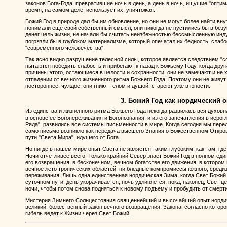
законов Бога-Года, превратившие ночь в день, а день в ночь, ищущие "оптим
время, на самом деле, использует их, уничтожая.
Божий Год в природе дал бы им обновление, но они не могут более найти вну
понимали еще свой собственный смысл, они никогда не пустились бы в без
денег цель жизни, не начали бы считать неизбежностью бессмысленную инду
погрязли бы в глубоком материализме, который опечатал их бедность, слабо
"современного человечества".
Так ясно видно разрушение телесной силы, которое является следствием "с
пытаются победить слабость и прибегают к назад к Божьему Году, когда друг
причины этого, остающиеся в целости и сохранности, они не замечают и не х
отпадении от вечного жизненного ритма Божьего Года. Поэтому они не живут
постороннее, чуждое; они гниют телом и душой, стареют уже в юности.
3. Божий Год как нордический 
Из единства и жизненного ритма Божьего Года некогда развилась вся духовн
в основе ее Богопереживания и Богопознания, и из его запечатления в иерог
Ряда", развились все системы письменности в мире. Когда сегодня мы перед
само письмо возникло как передача высшего Знания о Божественном Откров
пути "Света Мира", идущего от Бога.
Но нигде в нашем мире опыт Света не является таким глубоким, как там, гд
Ночи отчетливее всего. Только крайний Север знает Божий Год в полном еди
его возвращения, в бесконечном, вечном богатстве его движения, в котором
вечное лето тропических областей, ни бледные компромиссы южного, среди
переживания. Лишь одна единственная нордическая Зима, когда Свет Божий 
суточном пути, день укорачивается, ночь удлиняется, пока, наконец, Свет ц
ночи, чтобы потом снова подняться к новому подъему и пробудить от смерт
Мистерия Зимнего Солнцестояния священнейший и высочайший опыт нордич
великий, божественный закон вечного возвращения, Закона, согласно которо
гибель ведет к Жизни через Свет Божий.