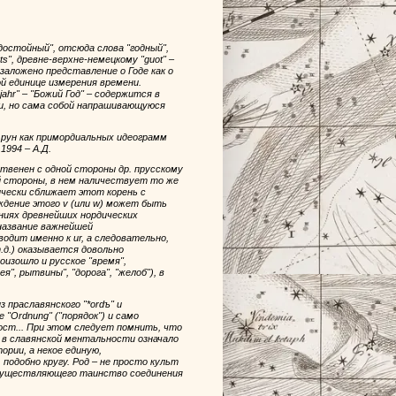
"достойный", отсюда слова "годный",
ts", древне-верхне-немецкому "guot" –
 заложено представление о Годе как о
ой единице измерения времени.
hr" – "Божий Год" – содержится в
ки, но сама собой напрашивающуюся
е рун как примордиальных идеограмм
1994 – А.Д.
твенен с одной стороны др. прусскому
гой стороны, в нем наличествует то же
ически сближает этот корень с
ждение этого v (или w) может быть
ниях древнейших нордических
название важнейшей
одит именно к ur, а следовательно,
 т.д.) оказывается довольно
изошло и русское "время",
я", рытвины", "дорога", "желоб"), в
 праславянского "*ordъ" и
 "Ordnung" ("порядок") и само
рост... При этом следует помнить, что
а в славянской ментальности означало
ории, а некое единую,
подобно кругу. Род – не просто культ
 осуществляющего таинство соединения