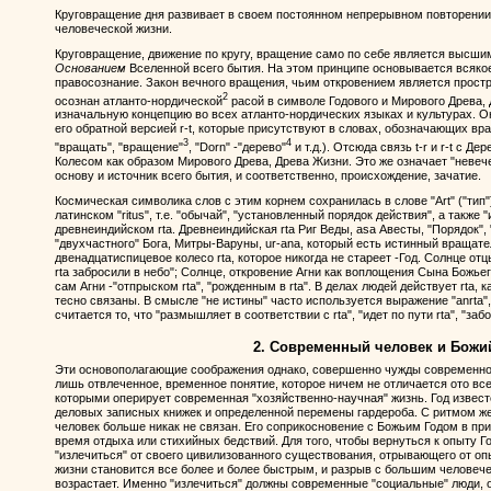
Круговращение дня развивает в своем постоянном непрерывном повторении к
человеческой жизни.
Круговращение, движение по кругу, вращение само по себе является высши
Основанием
Вселенной всего бытия. На этом принципе основывается всяко
правосознание. Закон вечного вращения, чьим откровением является простра
2
осознан атланто-нордической
расой в символе Годового и Мирового Древа,
изначальную концепцию во всех атланто-нордических языках и культурах. Она
его обратной версией r-t, которые присутствуют в словах, обозначающих вращ
3
4
"вращать", "вращение"
, "Dorn" -"дерево"
и т.д.). Отсюда связь t-r и r-t с Д
Колесом как образом Мирового Древа, Древа Жизни. Это же означает "невече
основу и источник всего бытия, и соответственно, происхождение, зачатие.
Космическая символика слов с этим корнем сохранилась в слове "Art" ("тип"
латинском "ritus", т.е. "обычай", "установленный порядок действия", а также "
древнеиндийском rta. Древнеиндийская rta Риг Веды, asa Авесты, "Порядок",
"двухчастного" Бога, Митры-Варуны, ur-ana, который есть истинный вращател
двенадцатиспицевое колесо rta, которое никогда не стареет -Год. Солнце от
rta забросили в небо"; Солнце, откровение Агни как воплощения Сына Божьего
сам Агни -"отпрыском rta", "рожденным в rta". В делах людей действует rta, к
тесно связаны. В смысле "не истины" часто используется выражение "anrta", т
считается то, что "размышляет в соответствии с rta", "идет по пути rta", "забо
2. Современный человек и Божи
Эти основополагающие соображения однако, совершенно чужды современному
лишь отвлеченное, временное понятие, которое ничем не отличается ото в
которыми оперирует современная "хозяйственно-научная" жизнь. Год извест
деловых записных книжек и определенной перемены гардероба. С ритмом же
человек больше никак не связан. Его соприкосновение с Божьим Годом в пр
время отдыха или стихийных бедствий. Для того, чтобы вернуться к опыту 
"излечиться" от своего цивилизованного существования, отрывающего от опы
жизни становится все более и более быстрым, и разрыв с большим человеч
возрастает. Именно "излечиться" должны современные "социальные" люди,