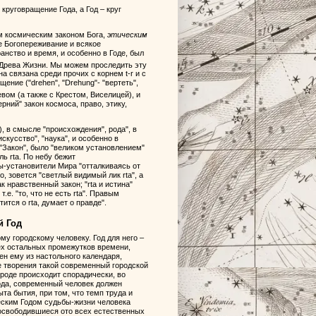
руговращение Года, а Год – круг
м космическим законом Бога,
этическим
е Богопереживание и всякое
нство и время, и особенно в Годе, был
 Древа Жизни. Мы можем проследить эту
 связана среди прочих с корнем t-r и с
ение ("drehen", "Drehung"- "вертеть",
еревом (а также с Крестом, Виселицей), и
рний" закон космоса, право, этику,
), в смысле "происхождения", рода", в
искусство", "наука", и особенно в
 "Закон", было "великом установлением"
ь rta. По небу бежит
цы-установители Мира "отталкиваясь от
, зовется "светлый видимый лик rta", а
ак нравственный закон; "rta и истина"
.е. "то, что не есть rta". Правым
тится о rta, думает о правде".
й Год
 городскому человеку. Год для него –
сех остальных промежутков времени,
ен ему из настольного календаря,
 творения такой современный городской
ироде происходит спорадически, во
Года, современный человек должен
та бытия, при том, что темп труда и
еским Годом судьбы-жизни человека
 освободившиеся ото всех естественных