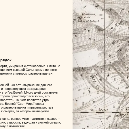
орядок
ерти, умирания и становления. Ничто не
щущением высшей Силы, кроме вечного
 гармонии с котором развертывается
енной. Он есть выражение данного
ом и непреходящем возвращении
 это Год Божий. Много дней составляет
оторого происходит вся жизнь, его
восстать. То, чем являются утро,
име. Весной "Свет Мира" снова
го развертывания и предела роста в
ь к смерти, за которой неминуемо
евно: раннее утро – детство, позднее –
зни, старость, ведущая к зимней смерти,
ному в потомстве.