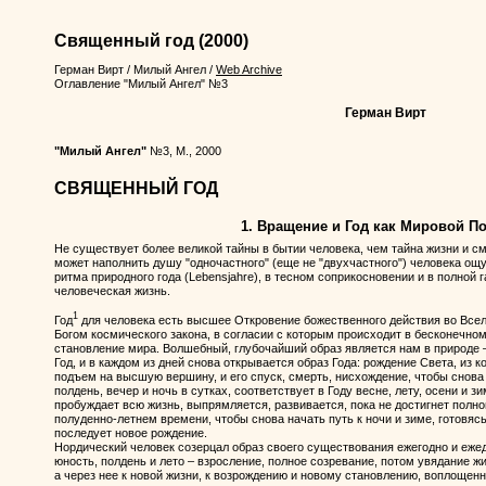
Священный год
(2000)
Герман Вирт
/
Милый Ангел
/
Web Archive
Оглавление "Милый Ангел" №3
Герман Вирт
"Милый Ангел"
№3, М., 2000
СВЯЩЕННЫЙ ГОД
1. Вращение и Год как Мировой П
Не существует более великой тайны в бытии человека, чем тайна жизни и см
может наполнить душу "одночастного" (еще не "двухчастного") человека о
ритма природного года (Lebensjahre), в тесном соприкосновении и в полной
человеческая жизнь.
1
Год
для человека есть высшее Откровение божественного действия во Всел
Богом космического закона, в согласии с которым происходит в бесконечн
становление мира. Волшебный, глубочайший образ является нам в природе –
Год, и в каждом из дней снова открывается образ Года: рождение Света, из к
подъем на высшую вершину, и его спуск, смерть, нисхождение, чтобы снова 
полдень, вечер и ночь в сутках, соответствует в Году весне, лету, осени и з
пробуждает всю жизнь, выпрямляется, развивается, пока не достигнет полно
полуденно-летнем времени, чтобы снова начать путь к ночи и зиме, готовяс
последует новое рождение.
Нордический человек созерцал образ своего существования ежегодно и ежедн
юность, полдень и лето – взросление, полное созревание, потом увядание жи
а через нее к новой жизни, к возрождению и новому становлению, воплощен