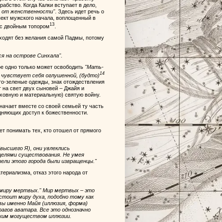
абство. Когда Калки вступает в дело,
их от женственности"
. Здесь идет речь о
пект мужского начала, воплощенный в
13
 с двойным топором
.
сходят без желания самой Падмы, потому
я на острове Синхала".
ое одно только может освободить
"Мать-
14
 чувствует себя оглушенной, (будто)
то-зеленые одежды, знак отождествления
 на свет двух сыновей – Джайя и
уховную и материальную) святую войну.
значает вместе со своей семьей ту часть
удняющих доступ к божественности.
ет понимать тех, кто отошел от прямого
высшего Я), они увлеклись
целями существования. Не умея
тели этого города были извращенцы."
ериализма, отказ этого народа от
 миру мертвых." Мир мертвых – это
стоит миру духа, подобно тому как
вы именно Майя (иллюзия, форма)
агов аватара. Все это однозначно
ским могуществом иллюзии.