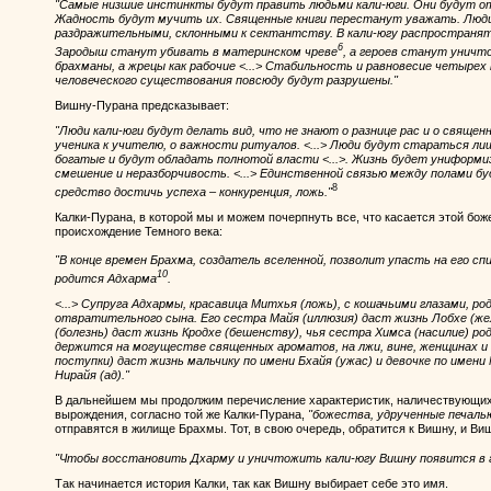
"Самые низшие инстинкты будут править людьми кали-юги. Они будут о
Жадность будут мучить их. Священные книги перестанут уважать. Люд
раздражительными, склонными к сектантству. В кали-югу распространят
6
Зародыш станут убивать в материнском чреве
, а героев станут унич
брахманы, а жрецы как рабочие <...> Стабильность и равновесие четыре
человеческого существования повсюду будут разрушены."
Вишну-Пурана предсказывает:
"Люди кали-юги будут делать вид, что не знают о разнице рас и о священн
ученика к учителю, о важности ритуалов. <...> Люди будут стараться ли
богатые и будут обладать полнотой власти <...>. Жизнь будет униформи
смешение и неразборчивость. <...> Единственной связью между полами б
8
средство достичь успеха – конкуренция, ложь."
Калки-Пурана, в которой мы и можем почерпнуть все, что касается этой бож
происхождение Темного века:
"В конце времен Брахма, создатель вселенной, позволит упасть на его сп
10
родится Адхарма
.
<...> Супруга Адхармы, красавица Митхья (ложь), с кошачьими глазами, р
отвратительного сына. Его сестра Майя (иллюзия) даст жизнь Лобхе (жел
(болезнь) даст жизнь Кродхе (бешенству), чья сестра Химса (насилие) ро
держится на могуществе священных ароматов, на лжи, вине, женщинах и 
поступки) даст жизнь мальчику по имени Бхайя (ужас) и девочке по имен
Нирайя (ад)."
В дальнейшем мы продолжим перечисление характеристик, наличествующих 
вырождения, согласно той же Калки-Пурана,
"божества, удрученные печал
отправятся в жилище Брахмы. Тот, в свою очередь, обратится к Вишну, и В
"Чтобы восстановить Дхарму и уничтожить кали-югу Вишну появится в 
Так начинается история Калки, так как Вишну выбирает себе это имя.