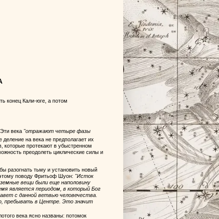
А
ть конец Кали-юге, а потом
 Эти века
"отражают четыре фазы
е деление на века не предполагает их
в, которые протекают в убыстренном
можность преодолеть циклические силы и
бы разогнать тьму и установить новый
по этому поводу Фритьоф Шуон:
"Исток
а земные вещи были еще наполовину
емя является периодом, в который Бог
завет с данной ветвью человечества.
, пребывать в Центре. Это значит
лотого века ясно названы: потомок