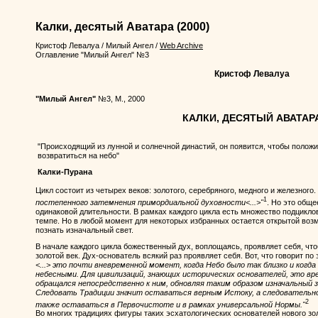
Калки, десятый Аватара
(2000)
Кристоф Левалуа
/
Милый Ангел
/
Web Archive
Оглавление "Милый Ангел" №3
Кристоф Левалуа
"Милый Ангел"
№3, М., 2000
КАЛКИ, ДЕСЯТЫЙ АВАТАР
"Происходящий из лунной и солнечной династий, он появится, чтобы положи
возвратиться на небо"
Калки-Пурана
Цикл состоит из четырех веков: золотого, серебряного, медного и железного.
1
постепенного затемнения примордиальной духовности<...>"
. Но это обще
одинаковой длительности. В рамках каждого цикла есть множество подцикло
темпе. Но в любой момент для некоторых избранных остается открытой воз
познать изначальный свет.
В начале каждого цикла божественный дух, воплощаясь, проявляет себя, что
золотой век. Дух-основатель всякий раз проявляет себя. Вот, что говорит 
<...> это почти вневременной момент, когда Небо было так близко и когд
небесными. Для цивилизаций, знающих исторических основателей, это вр
обращался непосредственно к ним, обновляя таким образом изначальный 
Следовать Традиции значит оставаться верным Истоку, а следовательно
2
также оставаться в Первочистоте и в рамках универсальной Нормы."
Во многих традициях фигуры таких эсхатологических основателей нового зо