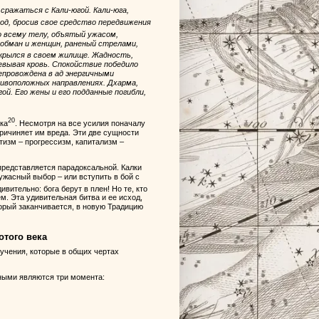
сражаться с Кали-югой. Кали-юга,
од, бросив свое средство передвижения
по всему телу, объятый ужасом,
 обман и женщин, раненый стрелами,
акрылся в своем жилище. Жадность,
евывая кровь. Спокойствие победило
епровождена в ад энергичными
тивоположных направлениях. Дхарма,
ой. Его жены и его подданные погибли,
20
ока
. Несмотря на все усилия поначалу
 причиняет им вреда. Эти две сущности
изм – прогрессизм, капитализм –
представляется парадоксальной. Калки
жасный выбор – или вступить в бой с
вительно: бога берут в плен! Но те, кто
м. Эта удивительная битва и ее исход,
орый заканчивается, в новую Традицию
отого века
 учения, которые в общих чертах
ными являются три момента: