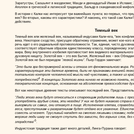
Заратустры, Саошьянт в маздеизме; Махди и двенадцатый Имам в Исламе; 
Аполлон в греческой и латинской традициях, Бальдр в скандинавской мифоло
В истории с Калки нас интересует три важнейших пункта: во-первых, что пр
век? Во-вторых, каковы его характеристики? И наконец, кто такой сам Калки
действиях.
Темный век
Темный век или железный век, называемый индусами Кали-юга, "век конфлик
века. Некоторое сходство, присущее обратному отражению, может кое-кого в
речь идет о его радикальной противоположности. Так, единая, чисто духовна
соответствует обратным образом единственному классу, порожденному эг
мира. Веку внутреннего изобилия противостоит век видимого материального
духовную нищету. Золотой век – это век Бытия, Железный век – век Обладан
Золотой век не был периодом
"легкой жизни"
. Пьер Гордон замечает:
"Это была эра беспримерной аскезы и отказа от феноменального мира. Р
характеризующие эти далекие времена, были не признаками внешней легк
тотального контроля человеческой мысли над чувствами, а также из кра
4
потребностей
. В концепции Золотого века ничего не возможно понять, 
теократическая концепция, основанная на абсолютном превосходстве дух
Вот как некоторые древние тексты описывают последний век. Представитель
"Люди этого века будут относиться к стареющим родителям лишь с презр
употреблять грубые слова, эти негодяи! У них не будет никакого страха
выкормили их самих, они откажут в пище. Исполненная клятва, справедли
веса; преступникам и развратникам будет отдано все уважение. Единств
совесть исчезнет. Трусливый нападет на смелого лживыми словами; поб
мерзкие люди шагу не смогут ступить без зависти, без горьких слов, без 
5
злорадства"
.
Индуистская традиция также дает много деталей, Линга-Пурана говорит: