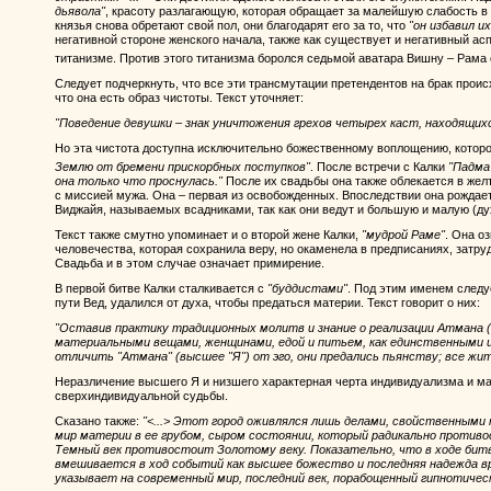
дьявола"
, красоту разлагающую, которая обращает за малейшую слабость в р
князья снова обретают свой пол, они благодарят его за то, что
"он избавил 
негативной стороне женского начала, также как существует и негативный ас
титанизме. Против этого титанизма боролся седьмой аватара Вишну – Рама
Следует подчеркнуть, что все эти трансмутации претендентов на брак прои
что она есть образ чистоты. Текст уточняет:
"Поведение девушки – знак уничтожения грехов четырех каст, находящихс
Но эта чистота доступна исключительно божественному воплощению, котор
Землю от бремени прискорбных поступков"
. После встречи с Калки
"Падма
она только что проснулась."
После их свадьбы она также облекается в жел
с миссией мужа. Она – первая из освобожденных. Впоследствии она рождает
Виджайя, называемых всадниками, так как они ведут и большую и малую (д
Текст также смутно упоминает и о второй жене Калки,
"мудрой Раме"
. Она о
человечества, которая сохранила веру, но окаменела в предписаниях, затр
Свадьба и в этом случае означает примирение.
В первой битве Калки сталкивается с
"буддистами"
. Под этим именем следу
пути Вед, удалился от духа, чтобы предаться материи. Текст говорит о них:
"Оставив практику традиционных молитв и знание о реализации Атмана (
материальными вещами, женщинами, едой и питьем, как единственными 
отличить "Атмана" (высшее "Я") от эго, они предались пьянству; все жи
Неразличение высшего Я и низшего характерная черта индивидуализма и мат
сверхиндивидуальной судьбы.
Сказано также:
"<...> Этот город оживлялся лишь делами, свойственными
мир материи в ее грубом, сыром состоянии, который радикально противо
Темный век противостоит Золотому веку. Показательно, что в ходе бит
вмешивается в ход событий как высшее божество и последняя надежда вр
указывает на современный мир, последний век, порабощенный гипнотиче