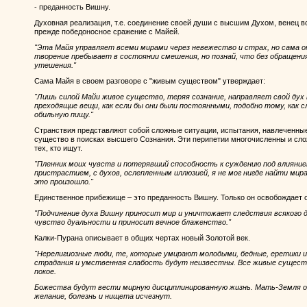
- преданность Вишну.
Духовная реализация, т.е. соединение своей души с высшим Духом, венец в
прежде победоносное сражение с Майей.
"Эта Майя управляет всеми мирами через невежество и страх, но сама он
творение пребывает в состоянии смешения, но познай, что без обращения
утешения."
Сама Майя в своем разговоре с "живым существом" утверждает:
"Лишь силой Майи живое существо, теряя сознание, направляет свой дух
преходящие вещи, как если бы они были постоянными, подобно тому, как 
обильную пищу."
Странствия представляют собой сложные ситуации, испытания, навлеченны
существо в поисках высшего Сознания. Эти перипетии многочисленны и сл
тех, кто ищут.
"Пленник моих чувств и потерявший способность к суждению под влияние
пристрастием, с духов, ослепленным иллюзией, я не мог нигде найти мира.
это произошло."
Единственное прибежище – это преданность Вишну. Только он освобождает о
"Подчинение духа Вишну приносит мир и уничтожает следствия всякого
чувство дуальности и приносит вечное блаженство."
Калки-Пурана описывает в общих чертах новый Золотой век.
"Нерелигиозные люди, те, которые умирают молодыми, бедные, еретики и
страдания и умственная слабость будут неизвестны. Все живые существ
покое.
Божества будут вести мирную дисциплинированную жизнь. Мать-Земля о
желание, болезнь и нищета исчезнут.