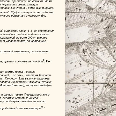
тдавать предпочтение ложным идеям.
и утратят мораль, станут
ся ложные учения и обманные писания.
7
тожать
. Шудры станут вести себя как
х классов общества и четырех фаз
ой сущности брака <...>, об отношении
шь приобрести больше денег, самые
зированной, во всем будет царить
удет удовольствие, единственное
ественной инкарнации, так описывает
9
ину грехам, которые он породил
. Так
одит Шамбу (обман) своего
анию), и ее дочь, названная Викрити
дит Кали-югу. Эта ужасная Кали-юга
золоте. Ее сестра Дуркрити (дурные
и Мритью (смерть), которые создадут
в данном тексте. Перед лицом этого
ью, ведомые Матерью-Землей"
,
ишну пообещает снизойти на землю.
11
городе Шамбхала как аватара
."