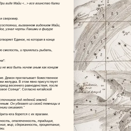
При виде Майи <...> все воинство Калки
 и сверхмир.
м состоянии, вызванном видением Майи,
бог, узнал черты Лакшми в фигуре
отворяет Единое, но которая в конце
ю смелость, и принялись рыдать,
ни":
 и не мог быть ничем иным как концом
ние. Демон проглатывает божественное
нки желудка. В этом явно присутствует
ериод весеннего равноденствия, после
"новое Солнце"
. Согласно китайской
Источников под ледяной землей
нным. Он убегает из своей темницы в
чники оживают."
рита-юга борются с их врагами.
нность, отвлеченность, традиция,
ание, мир, сдержанность, процветание,
ки.