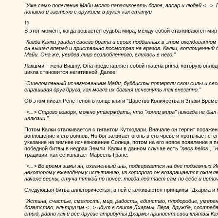
"Уже само появление Майи могло парализовать богов, апсар и людей <...>. 
поникло и застыло с оружием в руках как статуи
15
В этот момент, когда решается судьба мира, между собой сталкиваются мир
"Когда Калки увидел своего брата и своих подданных в этом околдованно
он вышел вперед и пристально посмотрел на врагов. Калки, воплощенный 
Майи. Она же, увидев лицо возлюбленного, влилась в него."
Лакшми – жена Вишну. Она представляет собой materia prima, которую оплод
цикла становится негативной. Далее:
"Ошеломленный исчезновением Майи, буддисты потеряли свои силы и сво
спрашивая друг друга, как могла их богиня исчезнуть так внезапно."
Об этом писал Рене Генон в конце книги "Царство Количества и Знаки Време
"<...> Строго говоря, можно утверждать, что "конец мира" никогда не был
иллюзии."
Потом Калки сталкивается с гигантом Кутходари. Вначале он терпит пораже
воплощение и его воинов. Но бог зажигает огонь в его чреве и протыкает сте
указание на зимнее исчезновение Солнца, потом на его новое появление в п
победной битвы в недрах Земли. Калки в данном случае есть
"neos helios", 
традиции, как ее излагает Марсель Гране:
"<...> Во время зимы ян, охваченный инь, подвергается на дне подземных 
некоторому ежегодному испытанию, из которого он возвращается оживле
начале весны, стуча пяткой по почве: тогда лед тает сам по себе и исто
Следующая битва аллегорическая, в ней сталкиваются принципы -Дхарма и К
"Истина, счастье, смелость, мир, радость, единство, плодородие, умере
богатство, альтруизм <...> идут в свите Дхармы. Вера, дружба, сострад
стыд, равно как и все другие атрибуты Дхармы приносят свои клятвы Кал