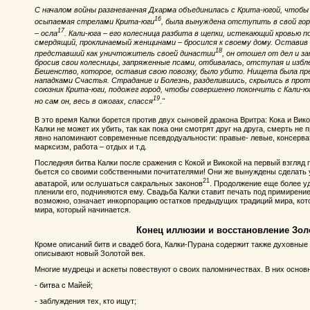
С началом войны разгневанная Дхарма объединилась с Крита-югой, чтобы 
16
осыпаемая стрелами Крита-юги
, была вынуждена отступить в свой гор
17
– осла
. Кали-юга – его колесница разбита в щепки, истекающий кровью 
смердящий, проклинаемый женщинами – бросился к своему дому. Оставив
18
представший как уничтожитель своей династии
, он отошел от дел и з
бросив свои колесницы, запряженные псами, отбивалась, отступая и избл
Бешенство, которое, оставив свою повозку, было убито. Нищета была пр
нападками Счастья. Страдание и Болезнь, разделившись, скрылись в про
союзник Крита-юги, подожег город, чтобы совершенно покончить с Кали-юг
19
но сам он, весь в ожогах, спасся
."
В это время Калки борется против двух сыновей дракона Вритра: Кока и Вик
Калки не может их убить, так как пока они смотрят друг на друга, смерть не
явно напоминают современные псевдодуальности: правые- левые, консерват
марксизм, работа – отдых и т.д.
Последняя битва Калки после сражения с Кокой и Викокой на первый взгляд 
бьется со своими собственными почитателями! Они же вынуждены сделать у
21
аватарой, или ослушаться сакральных законов
. Продолжение еще более уди
пленили его, подчиняются ему. Свадьба Калки ставит печать под примирение
возможно, означает инкорпорацию остатков предыдущих традиций мира, кот
мира, который начинается.
Конец иллюзии и восстановление Зол
Кроме описаний битв и свадеб бога, Калки-Пурана содержит также духовные
описывают новый Золотой век.
Многие мудрецы и аскеты повествуют о своих паломничествах. В них основ
- битва с Майей;
- заблуждения тех, кто ищут;