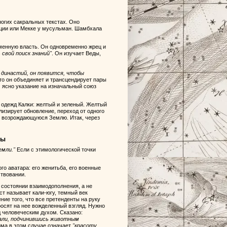
ногих сакральных текстах. Оно
иции или Мекке у мусульман. Шамбхала
менную власть. Он одновременно жрец и
свой поиск знаний"
. Он изучает Веды,
й династий, он появится, чтобы
то он объединяет и трансцендирует пары
м ясно указание на изначальный союз
 одежд Калки: желтый и зеленый. Желтый
лизирует обновление, переход от одного
у, возрождающуюся Землю. Итак, через
мы
емли."
Если с этимологической точки
о аватара: его женитьба, его военные
ствовании.
состоянии взаимодополнения, а не
ст называет кали-югу, темный век
ние того, что все претенденты на руку
осят на нее вожделенный взгляд. Нужно
д человеческим духом. Сказано:
 пали, подчинившись животным
дма в этом случае означает
"красоту