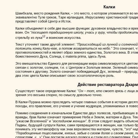
Калки
Шамбхала, место рождения Калки, – это место, о котором упоминается во м
эквивалентно Туле греков, Таре ирландцев, Иерусалиму христианской трад
представляет собой Центр и Исток.
Калки объединяет в себе две высшие функции: духовное владычество и вре
воин. Он
"посещает традиционную школу, учась у гуру, чтобы продолжить 
12
стрельбу из лука
и воинские искусства.
Текст уточняет также другой элемент:
"Происходящий из лунной и солнечно
положить конец Кали-юге, а потом возвратиться на небо."
Это означает, ч
противоположностей и являет образ земного единства, Золотого века. В это
божественного Духа, Солнца, с materia prima, здесь Луна.
Это вмешательство Единого для регенерации мира символизируется цветом
связан с золотом, солнцем, т.е. с Центром и Золотым веком. Зеленый симво
состояния к другому. Золото означает побеждающий Дух, зеленый – природ
два этих цвета Калки описывает свою эсхатологическую роль.
Действие реставратора Дхар
Существует такое определение Калки:
"Он – тот, кто смоет грязь с лица з
зрения это весьма спорно, по смыслу довольно точно.
В Калки-Пурана можно проследить четыре главных события в истории десятог
походы, его правление, его учение и учение мудрецов, упоминаемых в пове
Помимо соединения в изначальном Единстве двух полюсов, пребывающих в 
вражды, брак Калки означает примирение Неба и Земли, материи и Духа. Тек
"ужасом Вселенной"
и
"господином женщин"
. В этом следует видеть объясне
Падмы, будущей супруги Калки, сами превращаются в женщин, как только бр
понимать эту метаморфозу как знак верховенства материи, чувств, "эго" на
"Порабощенные тщеславием, князья, забыв о своем долге и своем ранге,
страстям. <...>"
Они достигли адского полюса и стали его служителями. Па