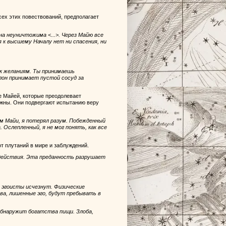
сех этих повествований, предполагает
а неуничтожима <...>. Через Майю все
 к высшему Началу нет ни спасения, ни
 к желаниям. Ты принимаешь
слон принимает пустой сосуд за
е Майей, которые преодолевает
ожны. Они подвергают испытанию веру
м Майи, я потерял разум. Побежденный
 Ослепленный, я не мог понять, как все
т плутаний в мире и заблуждений.
 действия. Эта преданность разрушает
 эгоисты исчезнут. Физические
а, лишенные эго, будут пребывать в
бнаружит богатства пищи. Злоба,