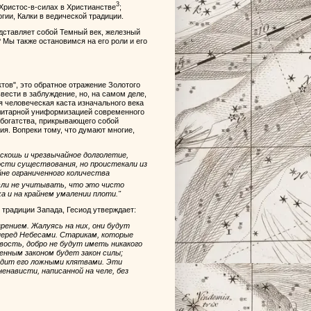
3
Христос-в-силах в Христианстве
;
гии, Калки в ведической традиции.
едставляет собой Темный век, железный
? Мы также остановимся на его роли и его
тов", это обратное отражение Золотого
вести в заблуждение, но, на самом деле,
я человеческая каста изначального века
алитарной униформизацией современного
 богатства, прикрывающего собой
ия. Вопреки тому, что думают многие,
оскошь и чрезвычайное долголетие,
ости существования, но проистекали из
йне ограниченного количества
если не учитывать, что это чисто
а и на крайнем умалении плоти."
 традиции Запада, Гесиод утверждает:
ением. Жалуясь на них, они будут
 перед Небесами. Старикам, которые
вость, добро не будут иметь никакого
енным законом будет закон силы;
едит его ложными клятвами. Эти
ненависти, написанной на челе, без