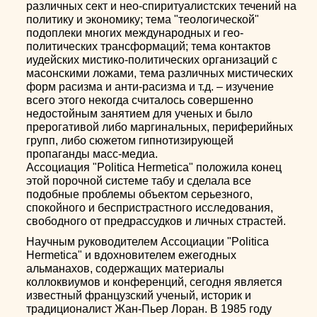
различных сект и нео-спиритуалистских течений на
политику и экономику; тема "теологической"
подоплеки многих международных и гео-
политических трансформаций; тема контактов
иудейских мистико-политических организаций с
масонскими ложами, тема различных мистических
форм расизма и анти-расизма и т.д. – изучение
всего этого некогда считалось совершенно
недостойным занятием для ученых и было
прерогативой либо маргинальных, периферийных
групп, либо сюжетом гипнотизирующей
пропаганды масс-медиа.
Ассоциация "Politica Hermetica" положила конец
этой порочной системе табу и сделала все
подобные проблемы объектом серьезного,
спокойного и беспристрастного исследования,
свободного от предрассудков и личных страстей.
Научным руководителем Ассоциации "Politica
Hermetica" и вдохновителем ежегодных
альманахов, содержащих материалы
коллоквиумов и конференций, сегодня является
известный французский ученый, историк и
традиционалист Жан-Пьер Лоран. В 1985 году