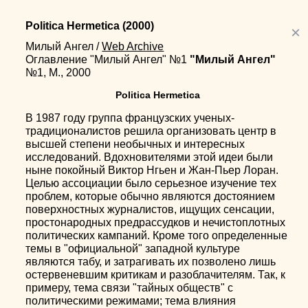
Politica Hermetica
(2000)
×
Милый Ангел
/
Web Archive
Оглавление "Милый Ангел" №1
"Милый Ангел"
№1, М., 2000
Politica Hermetica
В 1987 году группа французских ученых-
традиционалистов решила организовать центр в
высшей степени необычных и интересных
исследований. Вдохновителями этой идеи были
ныне покойный Виктор Нгьен и Жан-Пьер Лоран.
Целью ассоциации было серьезное изучение тех
проблем, которые обычно являются достоянием
поверхностных журналистов, ищущих сенсации,
простонародных предрассудков и нечистоплотных
политических кампаний. Кроме того определенные
темы в "официальной" западной культуре
являются табу, и затрагивать их позволено лишь
остервеневшим критикам и разоблачителям. Так, к
примеру, тема связи "тайных обществ" с
политическими режимами; тема влияния