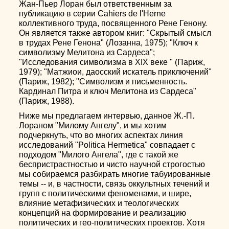
Жан-Пьер Лоран был ответственным за
публикацию в серии Cahiers de l'Herne
коллективного труда, посвященного Рене Генону.
Он является также автором книг: "Скрытый смысл
в трудах Рене Генона" (Лозанна, 1975); "Ключ к
символизму Мелитона из Сардеса";
"Исследования символизма в XIX веке " (Париж,
1979); "Матжиои, даосский искатель приключений"
(Париж, 1982); "Символизм и письменность.
Кардинал Питра и ключ Мелитона из Сардеса"
(Париж, 1988).
Ниже мы предлагаем интервью, данное Ж.-П.
Лораном "Милому Ангелу", и мы хотим
подчеркнуть, что во многих аспектах линия
исследований "Politica Hermetica" совпадает с
подходом "Милого Ангела", где с такой же
беспристрастностью и чисто научной строгостью
мы собираемся разбирать многие табуированные
темы -- и, в частности, связь оккультных течений и
групп с политическими феноменами, и шире,
влияние метафизических и теологических
концепций на формирование и реализацию
политических и гео-политических проектов. Хотя