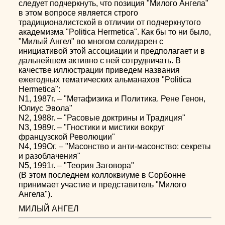
следует подчеркнуть, что позиция "Милого Ангела"
в этом вопросе является строго
традиционалистской в отличии от подчеркнутого
академизма "Politica Hermetica". Как бы то ни было,
"Милый Ангел" во многом солидарен с
инициативой этой ассоциации и предполагает и в
дальнейшем активно с ней сотрудничать. В
качестве иллюстрации приведем названия
ежегодных тематических альманахов "Politica
Hermetica":
N1, 1987г. – "Метафизика и Политика. Рене Генон,
Юлиус Эвола"
N2, 1988г. – "Расовые доктрины и Традиция"
N3, 1989г. – "Гностики и мистики вокруг
французской Революции"
N4, 199Ог. – "Масонство и анти-масонство: секреты
и разоблачения"
N5, 1991г. – "Теория Заговора"
(В этом последнем коллоквиуме в Сорбонне
принимает участие и представитель "Милого
Ангела").
МИЛЫЙ АНГЕЛ