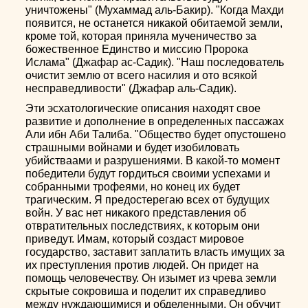
уничтожены" (Мухаммад аль-Бакир). "Когда Махди
появится, не останется никакой обитаемой земли,
кроме той, которая приняла мученичество за
божественное Единство и миссию Пророка
Ислама" (Джафар ас-Садик). "Наш последователь
очистит землю от всего насилия и ото всякой
несправедливости" (Джафар аль-Садик).
Эти эсхатологические описания находят свое
развитие и дополнение в определенных пассажах
Али ибн Аби Талиба. "Общество будет опустошено
страшными войнами и будет изобиловать
убийстваами и разрушениями. В какой-то момент
победители будут гордиться своими успехами и
собранными трофеями, но конец их будет
трагическим. Я предостерегаю всех от будущих
войн. У вас нет никакого представления об
отвратительных последствиях, к которым они
приведут. Имам, который создаст мировое
государство, заставит заплатить власть имущих за
их преступления против людей. Он придет на
помощь человечеству. Он изымет из чрева земли
скрытые сокровиша и поделит их справедливо
между нуждающимися и обделенными. Он обучит