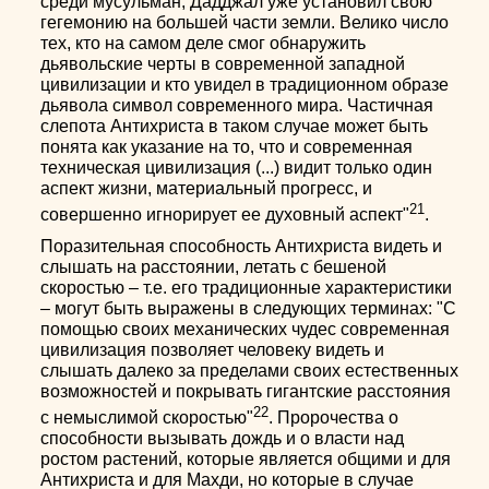
среди мусульман, Дадджал уже установил свою
гегемонию на большей части земли. Велико число
тех, кто на самом деле смог обнаружить
дьявольские черты в современной западной
цивилизации и кто увидел в традиционном образе
дьявола символ современного мира. Частичная
слепота Антихриста в таком случае может быть
понята как указание на то, что и современная
техническая цивилизация (...) видит только один
аспект жизни, материальный прогресс, и
21
совершенно игнорирует ее духовный аспект"
.
Поразительная способность Антихриста видеть и
слышать на расстоянии, летать с бешеной
скоростью – т.е. его традиционные характеристики
– могут быть выражены в следующих терминах: "С
помощью своих механических чудес современная
цивилизация позволяет человеку видеть и
слышать далеко за пределами своих естественных
возможностей и покрывать гигантские расстояния
22
с немыслимой скоростью"
. Пророчества о
способности вызывать дождь и о власти над
ростом растений, которые является общими и для
Антихриста и для Махди, но которые в случае