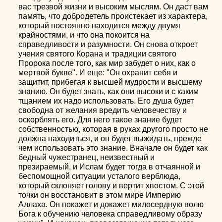
вас трезвой жизни и высоким мыслям. Он даст вам
память, что добродетель проистекает из характера,
который постоянно находится между двумя
крайностями, и что она покоится на
справедливости и разумности. Он снова откроет
учения святого Корана и традиции святого
Пророка после того, как мир забудет о них, как о
мертвой букве". И еще: "Он охранит себя и
защитит, прибегая к высшей мудрости и высшему
знанию. Он будет знать, как они высоки и с каким
тщанием их надо использовать. Его душа будет
свободна от желания вредить человечеству и
оскорблять его. Для него такое знание будет
собственностью, которая в руках другого просто не
должна находиться, и он будет выжидать, прежде
чем использовать это знание. Вначале он будет как
бедный чужестранец, неизвестный и
презираемый, и Ислам будет тогда в отчаянной и
беспомощной ситуации усталого верблюда,
который склоняет голову и вертит хвостом. С этой
точки он восстановит в этом мире Империю
Аллаха. Он покажет и докажет милосердную волю
Бога к обучению человека справедливому образу