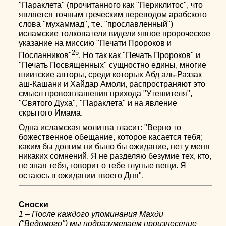
"Параклета" (прочитанного как "Периклитос", что
является точным греческим переводом арабского
слова "мухаммад", т.е. "прославленный")
исламские толкователи видели явное пророческое
указание на миссию "Печати Пророков и
25
Посланников"
. Но так как "Печать Пророков" и
"Печать Посвященных" сущностно едины, многие
шиитские авторы, среди которых Абд аль-Раззак
аш-Кашани и Хайдар Амоли, распространяют это
смысл провозглашения прихода "Утешителя",
"Святого Духа", "Параклета" и на явление
скрытого Имама.
Одна исламская молитва гласит: "Верно то
божественное обещание, которое касается тебя;
каким бы долгим ни было бы ожидание, нет у меня
никаких сомнений. Я не разделяю безумие тех, кто,
не зная тебя, говорит о тебе глупые вещи. Я
остаюсь в ожидании твоего Дня".
Сноски
1 – После каждого упоминания Махди
("Ведомого") мы подразумеваем произнесение