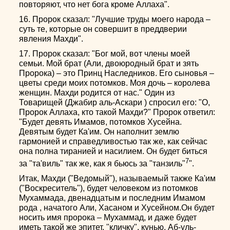
повторяют, что нет бога кроме Аллаха".
16. Пророк сказал: "Лучшие труды моего народа –
суть те, которые он совершит в преддверии
явления Махди".
17. Пророк сказал: "Бог мой, вот члены моей
семьи. Мой брат (Али, двоюродный брат и зять
Пророка) – это Принц Наследников. Его сыновья –
цветы среди моих потомков. Моя дочь – королева
женщин. Махди родится от нас." Один из
Товарищей (Джабир аль-Аскари ) спросил его: "О,
Пророк Аллаха, кто такой Махди?" Пророк ответил:
"Будет девять Имамов, потомков Хусейна.
Девятым будет Ка'им. Он наполнит землю
гармонией и справедливостью так же, как сейчас
она полна тиранией и насилием. Он будет биться
7
за "та'виль" так же, как я бьюсь за "танзиль"
".
Итак, Махди ("Ведомый"), называемый также Ка'им
("Воскреситель"), будет человеком из потомков
Мухаммада, двенадцатым и последним Имамом
рода , начатого Али, Хасаном и Хусейном.Он будет
носить имя пророка – Мухаммад, и даже будет
иметь такой же эпитет, "кличку", кунью, Аб-уль-