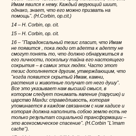
Имам явился к нему. Каждый верующий шиит,
однако, знает, что его можно призвать на
помощь". (H.Corbin, op.cit.)
14 – H. Corbin, op. cit.
15 – H. Corbin, op. cit.
16 – "Парадоксальный тезис гласит, что Имам
не появится , пока люди от адепта к адепту не
смогут понять то, что должно обнаружиться в
его личности, поскольку тайна его настоящего
сокрытия – в самих этих людях. Часто этот
тезис дополняется другим, утверждающим, что
"когда появится скрытый Имам, камни,
растения и животные получат от него душу".
Все это указывает нам высший смысл, в
котором следует понимать явление (парусию) и
царство Махди: справедливость, которая
упоминается в каждом связанном с ним хадисе и
которая должна наполнить собою землю есть не
только результат социальной трансформации –
это всекосмическое спасение". (H.Corbin "L'imam
cache").