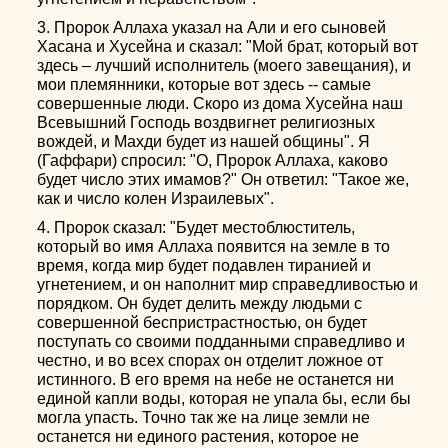
3. Пророк Аллаха указал на Али и его сыновей
Хасана и Хусейна и сказал: "Мой брат, который вот
здесь – лучший исполнитель (моего завещания), и
мои племянники, которые вот здесь -- самые
совершенные люди. Скоро из дома Хусейна наш
Всевышний Господь воздвигнет религиозных
вождей, и Махди будет из нашей общины". Я
(Гаффари) спросил: "О, Пророк Аллаха, каково
будет число этих имамов?" Он ответил: "Такое же,
как и число колен Израилевых".
4. Пророк сказал: "Будет местоблюститель,
который во имя Аллаха появится на земле в то
время, когда мир будет подавлен тиранией и
угнетением, и он наполнит мир справедливостью и
порядком. Он будет делить между людьми с
совершенной беспристрастностью, он будет
поступать со своими подданными справедливо и
честно, и во всех спорах он отделит ложное от
истинного. В его время на небе не останется ни
единой капли воды, которая не упала бы, если бы
могла упасть. Точно так же на лице земли не
останется ни единого растения, которое не