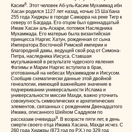
8
Касим
. Этот человек Аб-уль-Касим Мухаммад ибн
Хасан родился 1127 лет назад, ночью 15 Ша'бана
255 года Хиджры в городе Самарра на реке Тигр к
северу от Багдада. Его отцом был одиннадцатый
Имам Хасан аль-Аскари, потомок Наследника
Мухаммада. Его матерью была византийская
принцесса Наргис Хатун, рожденная от сына
Императора Восточной Римской империи и
благородной дамы, ведущей свой род от Симона-
Петра, наследника Иисуса. Ставшая
мусульманкой в результате чудесного явления
Фатимы и Марии Наргис вступила в брак,
уготованный на небесах Мухаммадом и Иисусом.
Сообщив схематически данные этой двойной
генеалогии, имеющей важнейшее значение в
подчеркивании универсальности Ислама и
универсальности миссии Махди, важно уточнить
совокупность символических и архетипических
элементов, связанных с рождением Двенадцатого
Имама, описанного Шейхом Саддуком по
9
рассказам очевидца
. В возрасте пяти лет, в день
смерти своего отца Имама Хасана, Махди исчез. С
260 года Хиджры (873 год по Р.Х.) по 329 год