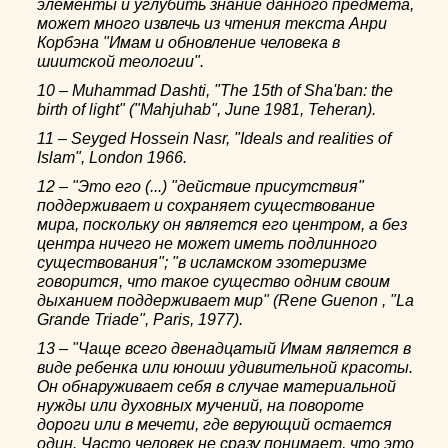
элементы и углубить знание данного предмета,
может много извлечь из чтения текста Анри
Корбэна "Имам и обновление человека в
шиитской теологии".
10 – Muhammad Dashti, "The 15th of Sha'ban: the
birth of light" ("Mahjuhab", June 1981, Teheran).
11 – Seyged Hossein Nasr, "Ideals and realities of
Islam", London 1966.
12 – "Это его (...) "действие присутствия"
поддерживает и сохраняет существование
мира, поскольку он является его центром, а без
центра ничего не может иметь подлинного
существования"; "в исламском эзотеризме
говорится, что такое существо одним своим
дыханием поддерживает мир" (Rene Guenon , "La
Grande Triade", Paris, 1977).
13 – "Чаще всего двенадцатый Имам является в
виде ребенка или юноши удивительной красоты.
Он обнаруживает себя в случае материальной
нужды или духовных мучений, на повороте
дороги или в мечети, где верующий остается
один. Часто человек не сразу понимает, что это