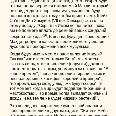
"доктрины Единства" (ат-тавхид). Этот секрет будет
открыт, когда вернется ожидаемый Махди, который
не придет до тех пор, пока мусульмане не будут
полностью готовы к тому, чтобы принять его. Шейх
Са'д-ед-Дин Хамуйех (VII век Хиджры) сказал по
этому поводу: "Скрытый Имам не появится, пока
вы не поймете вплоть до ремней ваших сандалий
16
секреты тавхида"
. В целом, будущее Пришествие
Махди требует в качестве необходимого условия
духовного преображения всех мусульман.
Когда будет иметь место новое явление Махди?
Так как "час известен только Богу", мы можем
сказать лишь, что это явление (парусия) должно
соответствовать знакам, упомянутым в хадисах: "В
конце времен", "после появления тиранических и
несправедливых халифов, королей и принцев",
"во время, когда между людьми будут ссоры", "в
тот момент, когда мир будет подавлен тиранией и
жестокостью", "во время, когда выпадет обильный
дождь, и на земле не будет никаких растений".
Это последнее выражение имеет свой аналог и
свое продолжение в другом хадисе: "Жители Неба
и Земли признают его. Небо не удержит ни единой