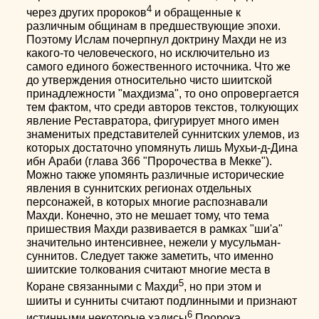
4
через других пророков
и обращенные к
различным общинам в предшествующие эпохи.
Поэтому Ислам почерпнул доктрину Махди не из
какого-то человеческого, но исключительно из
самого единого божественного источника. Что же
до утверждения относительно чисто шиитской
принадлежности "махдизма", то оно опровергается
тем фактом, что среди авторов текстов, толкующих
явление Реставратора, фигурирует много имен
знаменитых представителей суннитских улемов, из
которых достаточно упомянуть лишь Мухьи-д-Дина
ибн Араби (глава 366 "Пророчества в Мекке").
Можно также упомянть различные исторические
явления в суннитских регионах отдельных
персонажей, в которых многие распознавали
Махди. Конечно, это не мешает тому, что тема
пришествия Махди развивается в рамках "ши'а"
значительно интенсивнее, нежели у мусульман-
суннитов. Следует также заметить, что именно
шиитские толкования считают многие места в
5
Коране связанными с Махди
, но при этом и
шииты и сунниты считают подлинными и признают
6
истинными некоторые хадисы
Пророка,