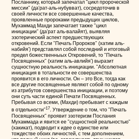
Посланнику, который запечатал "цикл пророческой
миссии" (да'рат-аль-нубувват), сосредоточив в
своей личности все совершенные качества,
проявленные пророками предыдущих циклов,
Мухаммад Махди запечатает также "цикл
инициации" (да'рат аль-валайят), выявляя
эзотерический аспект предшествующих
откровений. Если "Печать Пророков" (хатим аль-
набийя') представлял собой последний и итоговый
предел божественныых Откровений, то "Печать
Посвященных" (хатим аль-авлийя') выразит
сущностную реальность инициации. "Абсолютная
инициация в тотальности ее совершенства
проявится в его личности. Он – это Все, тогда как
все другие посвященные являют собой по одному
из атрибутов совершенства инициации, и поэтому
они суть части единой Печати Посвященных.
Пребывая со всеми, (Махди) пребывает с каждым
17
в отдельности"
. Утверждение о том, что "Печать
Посвященных" проявит эзотеризм Послания
Мухаммада и явится ее "сущностной реальностью"
(хакикат), подводит к идее о единстве или
тождестве обоих личностей, с тем дополнением,