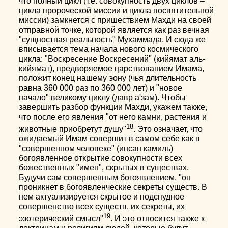
что полный цикл (т.е. совокупность двух циклов –
цикла пророческой миссии и цикла посвятительной
миссии) замкнется с пришествием Махди на своей
отправной точке, которой является как раз вечная
"сущностная реальность" Мухаммада. И сюда же
вписывается тема начала нового космического
цикла: "Воскресение Воскресений" (кийямат аль-
кийямат), предворяемое царствованием Имама,
положит конец нашему эону (чья длительность
равна 360 000 раз по 360 000 лет) и "новое
начало" великому циклу (давр а'зам). Чтобы
завершить разбор функции Махди, укажем также,
что после его явления "от него камни, растения и
18
животные приобретут душу"
. Это означает, что
ожидаемый Имам совершит в самом себе как в
"совершенном человеке" (инсан камиль)
богоявленное открытие совокупности всех
божественных "имен", скрытых в существах.
Будучи сам совершенным богоявлением, "он
проникнет в богоявленческие секреты существ. В
нем актуализируется скрытое и подспудное
совершенство всех существ, их секреты, их
19
эзотерический смысл"
. И это относится также к