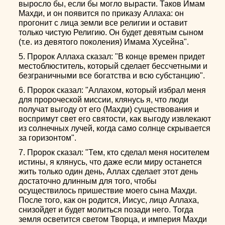
выросло бы, если бы могло вырасти. Таков Имам
Махди, и он появится по приказу Аллаха: он
прогонит с лица земли все религии и оставит
только чистую Религию. Он будет девятым сыном
(т.е. из девятого поколения) Имама Хусейна".
5. Пророк Аллаха сказал: "В конце времен придет
местоблюститель, который сделает бессчетными и
безграничными все богатства и всю субстанцию".
6. Пророк сказал: "Аллахом, который избрал меня
для пророческой миссии, клянусь я, что люди
получат выгоду от его (Махди) существования и
воспримут свет его святости, как выгоду извлекают
из солнечных лучей, когда само солнце скрывается
за горизонтом".
7. Пророк сказал: "Тем, кто сделал меня носителем
истины, я клянусь, что даже если миру останется
жить только один день, Аллах сделает этот день
достаточно длинным для того, чтобы
осуществилось пришествие моего сына Махди.
После того, как он родится, Иисус, лицо Аллаха,
снизойдет и будет молиться позади него. Тогда
земля осветится светом Творца, и империя Махди