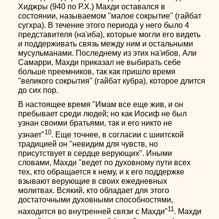
Хиджры (940 по Р.Х.) Махди оставался в
состоянии, называемом "малое сокрытие" (гайбат
сугхра). В течение этого периода у него было 4
представителя (на'иба), которые могли его видеть
и поддерживать связь между ним и остальными
мусульманами. Последнему из этих на'ибов, Али
Самарри, Махди приказал не выбирать себе
больше преемников, так как пришло время
"великого сокрытия" (гайбат кубра), которое длится
до сих пор.
В настоящее время "Имам все еще жив, и он
пребывает среди людей; но как Иосиф не был
узнан своими братьями, так и его никто не
10
узнает"
. Еще точнее, в согласии с шиитской
традицией он "невидим для чувств, но
присутствует в сердце верующих". Иными
словами, Махди "ведет по духовному пути всех
тех, кто обращается к нему, и к его поддержке
взывают верующие в своих ежедневных
молитвах. Всякий, кто обладает для этого
достаточными духовными способностями,
11
находится во внутренней связи с Махди"
. Махди