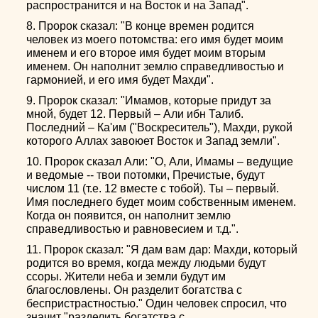
распространится и на Восток и на Запад".
8. Пророк сказал: "В конце времен родится
человек из моего потомства: его имя будет моим
именем и его второе имя будет моим вторым
именем. Он наполнит землю справедливостью и
гармонией, и его имя будет Махди".
9. Пророк сказал: "Имамов, которые придут за
мной, будет 12. Первый – Али ибн Талиб.
Последний – Ка'им ("Воскреситель"), Махди, рукой
которого Аллах завоюет Восток и Запад земли".
10. Пророк сказал Али: "О, Али, Имамы – ведущие
и ведомые -- твои потомки, Пречистые, будут
числом 11 (т.е. 12 вместе с тобой). Ты – первый.
Имя последнего будет моим собственным именем.
Когда он появится, он наполнит землю
справедливостью и равновесием и т.д.".
11. Пророк сказал: "Я дам вам дар: Махди, который
родится во время, когда между людьми будут
ссоры. Жители неба и земли будут им
благословлены. Он разделит богатства с
беспристрастностью." Один человек спросил, что
значит "разделить богатства с