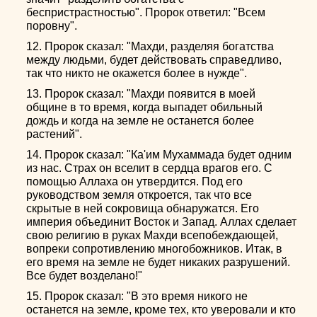
беспристрастностью". Пророк ответил: "Всем
поровну".
12. Пророк сказал: "Махди, разделяя богатства
между людьми, будет действовать справедливо,
так что никто не окажется более в нужде".
13. Пророк сказал: "Махди появится в моей
общине в то время, когда выпадет обильный
дождь и когда на земле не останется более
растений".
14. Пророк сказал: "Ка'им Мухаммада будет одним
из нас. Страх он вселит в сердца врагов его. С
помощью Аллаха он утвердится. Под его
руководством земля откроется, так что все
скрытые в ней сокровища обнаружатся. Его
империя объединит Восток и Запад. Аллах сделает
свою религию в руках Махди всепобеждающей,
вопреки сопротивлению многобожников. Итак, в
его время на земле не будет никаких разрушений.
Все будет возделано!"
15. Пророк сказал: "В это время никого не
останется на земле, кроме тех, кто уверовали и кто