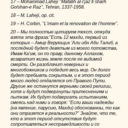
17 – Mohammad Laheji "Mafatih al-l'jaz fi sharh
Golshan-e Raz", Tehran, 1337-1958.
18 – M. Laheji, op. cit.
19 – H. Corbin, "L'imam et la renovation de l'homme".
20 – Мы полностью цитируем текст, откуда
взята эта фраза:"Есть 12 махди, первый из
которых – Амир Верующих 'Aли ибн Аби Талиб, а
последний будет девятым из моего потомства,
Имам Ка'им, он по праву, данному Аллахом,
возвратит жизнь земле после ее видимой
смерти. Он разоблачит неверных и
многобожников и победит весь мир. Он долго
будет пребывть сокрытым, и в этот период
много людей отдалятся от Правого Пути.
Другие же останутся верными своей религии,
хотя и будут подвергнуты притеснениям и
пыткам. Их будут подвергать испытаниям,
смеясь над ними и говоря: "Если ваши надежды
(на явление, парусию, Махди) обоснованны, то как
они отразятся в реальности?" Знайте, что те,
кто в этот период отсутствия будут
сопротивляться несправедливости и со