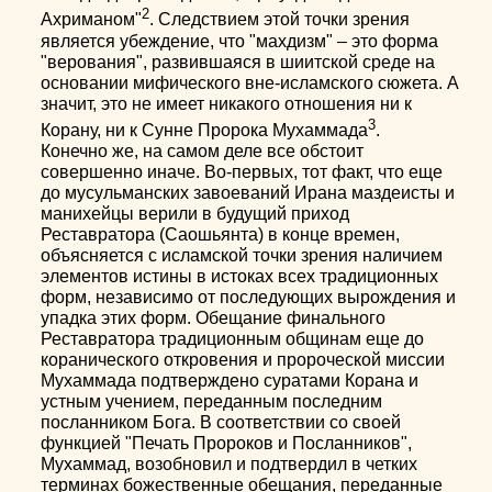
2
Ахриманом"
. Следствием этой точки зрения
является убеждение, что "махдизм" – это форма
"верования", развившаяся в шиитской среде на
основании мифического вне-исламского сюжета. А
значит, это не имеет никакого отношения ни к
3
Корану, ни к Сунне Пророка Мухаммада
.
Конечно же, на самом деле все обстоит
совершенно иначе. Во-первых, тот факт, что еще
до мусульманских завоеваний Ирана маздеисты и
манихейцы верили в будущий приход
Реставратора (Саошьянта) в конце времен,
объясняется с исламской точки зрения наличием
элементов истины в истоках всех традиционных
форм, независимо от последующих вырождения и
упадка этих форм. Обещание финального
Реставратора традиционным общинам еще до
коранического откровения и пророческой миссии
Мухаммада подтверждено суратами Корана и
устным учением, переданным последним
посланником Бога. В соответствии со своей
функцией "Печать Пророков и Посланников",
Мухаммад, возобновил и подтвердил в четких
терминах божественные обещания, переданные