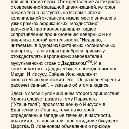
для испытания веры. Отождествление Антихриста
с современной западной цивилизацией, которая
начала тесно наступать на Ислам с эпохи
колониальной экспансии, имело место вначале в
узких рамках африканских "махдистских"
движений, противопоставивших гордое
сопротивление проникновению неверных и их
цивилизаторской деятельности. "Недавно, –
читаем мы в одном из британских колониальных
рапортов, – агитаторы приобрели привычку
отождествлять европейских завоевателей
24
мусульманских стран с Дадджалом"
. И в
конечном итоге, Дадджал будет побежден именно
Махди. И Иисусу, Сэйдне Исе, надлежит
окончательно уничтожить его: "Он разобьет крест и
рассечет свинью", -- сказано об этом в хадисе.
Здесь в связи с упоминанием второго пришествия
Христа следует развить тему Параклета
("Утешителя"), провозглашенную Иисусом в
Евангелии от Иоанна, тему, на которой
определенные западные течения, в частности,
иоахимиты, основывали свое ожидание будущего
Царства. В Иоанновом объявлении о приходе