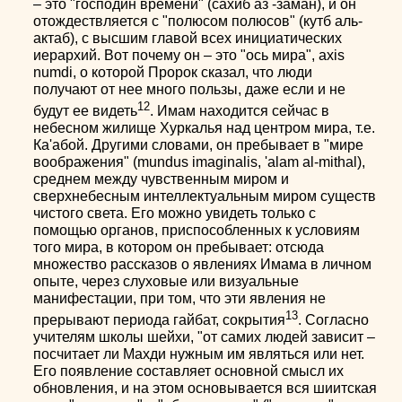
– это "господин времени" (сахиб аз -заман), и он
отождествляется с "полюсом полюсов" (кутб аль-
актаб), с высшим главой всех инициатических
иерархий. Вот почему он – это "ось мира", axis
numdi, о которой Пророк сказал, что люди
получают от нее много пользы, даже если и не
12
будут ее видеть
. Имам находится сейчас в
небесном жилище Хуркалья над центром мира, т.е.
Ка'абой. Другими словами, он пребывает в "мире
воображения" (mundus imaginalis, 'alam al-mithal),
среднем между чувственным миром и
сверхнебесным интеллектуальным миром существ
чистого света. Его можно увидеть только с
помощью органов, приспособленных к условиям
того мира, в котором он пребывает: отсюда
множество рассказов о явлениях Имама в личном
опыте, через слуховые или визуальные
манифестации, при том, что эти явления не
13
прерывают периода гайбат, сокрытия
. Согласно
учителям школы шейхи, "от самих людей зависит –
посчитает ли Махди нужным им являться или нет.
Его появление составляет основной смысл их
обновления, и на этом основывается вся шиитская