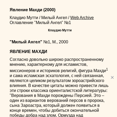
Явление Махди
(2000)
Клаудио Мутти
/
Милый Ангел
/
Web Archive
Оглавление "Милый Ангел" №1
Клаудио Мутти
"Милый Ангел"
№1, М., 2000
ЯВЛЕНИЕ МАХДИ
Согласно довольно широко распространенному
мнению, характерному для исламистов,
1
миссионеров и историков религий, фигура Махди
и сама исламская эсхатология, с ней связанная,
×
являются целиком результатом зороастрийского
влияния. В качестве цитаты можно привести лишь
эти строки классика ориенталистской литературы:
"Верования в Махди порождены Персией. Это –
один из вариантов верований персов в пророка,
сына Зароастра, который должен появиться в
конце времен, чтобы добиться окончательной
победы добра над злом, Ормузда над