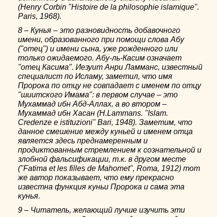
(Henry Corbin "Histoire de la philosophie islamique".
Paris, 1968).
8 – Кунья – это разновидность добавочного
имени, образованного при помощи слова Абу
("отец") и имени сына, уже рожденного или
только ожидаемого. Абу-ль-Касим означает
"отец Касима". Иезуит Анри Ламманс, известный
специалист по Исламу, заметил, что имя
Пророка по отцу не совпадает с именем по отцу
"шиитского Имама": в первом случае – это
Мухаммад ибн Абд-Аллах, а во втором –
Мухаммад ибн Хасан (H.Lammans. "Islam.
Credenze e istituzioni" Bari, 1948). Заметим, что
данное смешение между куньей и именем отца
является здесь преднамеренным и
продиктованным стремлением к сознательной и
злобной фальсификации, т.к. в другом месте
("Fatima et les filles de Mahomet", Roma, 1912) тот
же автор показывает, что ему прекрасно
известна функция куньи Пророка и сама эта
кунья.
9 – Читатель, желающий лучше изучить эти