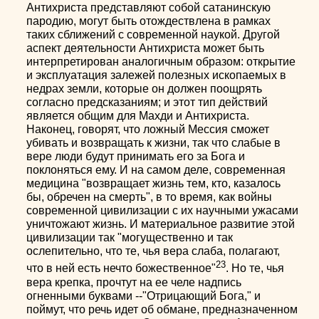
Антихриста представляют собой сатанинскую
пародию, могут быть отождествлена в рамках
таких сближений с современной наукой. Другой
аспект деятельности Антихриста может быть
интерпретирован аналогичным образом: открытие
и эксплуатация залежей полезных ископаемых в
недрах земли, которые он должен поощрять
согласно предсказаниям; и этот тип действий
является общим для Махди и Антихриста.
Наконец, говорят, что ложный Мессия сможет
убивать и возвращать к жизни, так что слабые в
вере люди будут принимать его за Бога и
поклоняться ему. И на самом деле, современная
медицина "возвращает жизнь тем, кто, казалось
бы, обречен на смерть", в то время, как войны
современной цивилизации с их научными ужасами
уничтожают жизнь. И материальное развитие этой
цивилизации так "могущественно и так
ослепительно, что те, чья вера слаба, полагают,
23
что в ней есть нечто божественное"
. Но те, чья
вера крепка, прочтут на ее челе надпись
огненными буквами --"Отрицающий Бога," и
поймут, что речь идет об обмане, предназначенном