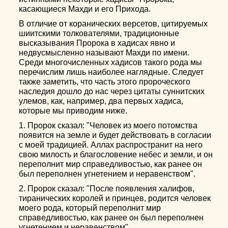
касающиеся Махди и его Прихода.
В отличие от коранических версетов, цитируемых
шиитскими толкователями, традиционные
высказывания Пророка в хадисах явно и
недвусмысленно называют Махди по имени.
Среди многочисленных хадисов такого рода мы
перечислим лишь наиболее наглядные. Следует
также заметить, что часть этого пророческого
наследия дошло до нас через цитаты суннитских
улемов, как, например, два первых хадиса,
которые мы приводим ниже.
1. Пророк сказал: "Человек из моего потомства
появится на земле и будет действовать в согласии
с моей традицией. Аллах распространит на него
свою милость и благословение небес и земли, и он
переполнит мир справедливостью, как ранее он
был переполнен угнетением и неравенством".
2. Пророк сказал: "После появления халифов,
тиранических королей и принцев, родится человек
моего рода, который переполнит мир
справедливостью, как ранее он был переполнен
угнетением и неравенством".