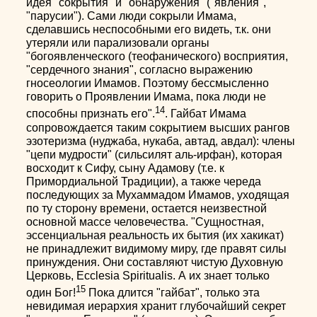
идея "сокрытия" и "обнаружения" ("явления",
"парусии"). Сами люди сокрыли Имама,
сделавшись неспособными его видеть, т.к. они
утеряли или парализовали органы
"богоявленческого (теофанического) восприятия,
"сердечного знания", согласно выражению
гносеологии Имамов. Поэтому бессмысленно
говорить о Проявлении Имама, пока люди не
14
способны признать его".
. Гайбат Имама
сопровождается таким сокрытием высших рангов
эзотеризма (нуджаба, нукаба, автад, авдал): члены
"цепи мудрости" (сильсилят аль-ирфан), которая
восходит к Сифу, сыну Адамову (т.е. к
Примордиальной Традиции), а также череда
последующих за Мухаммадом Имамов, уходящая
по ту сторону времени, остается неизвестной
основной массе человечества. "Сущностная,
эссенциальная реальность их бытия (их хакикат)
не принадлежит видимому миру, где правят силы
принуждения. Они составляют чистую Духовную
Церковь, Ecclesia Spiritualis. А их знает только
15
один Бог!
Пока длится "гайбат", только эта
невидимая иерархия хранит глубочайший секрет