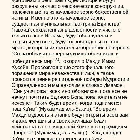
доктринам и религиям людей, которые будут
разрушены как чисто человеческие конструкции,
наложенные на изначальное зерно божественной
истины. Именно это изначальное зерно,
сущностная и уникальная "доктрина Единства"
(тавхид), сохраненная в целостности и чистоте
только в лоне Ислама, будут обнаружены и
открыты для всех, будут освобождены от того
мрака, которым их окутали изобретения неверных.
"Он разоблачит неверных и многобожников, и
20
победит весь мир"
, говорил о Махди Имам
Хусейн. Провозглашение этого финального
поражения мира невежества и лжи, а также
провозглашение решительной победы Мудрости и
Справедливости мы находим в словах Имамов.
"Они уничтожат всех многобожников, пока все не
начнут почитать Единого Бога, пока политеизм не
исчезнет. Таким будет время, когда поднимется
наш Ка'им" (Мухаммад аль-Бакир). "Во время
Махди мудрость и знание будут открыты всем вам,
и даже женщины в своих жилищах будут
действовать по священной Книге и по традициям
Пророка" (Мухаммад аль-Бакир). "Когда придет
Ка'им, все ложные правительства будут