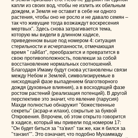
капли из своих вод, чтобы не излить их обильным
дождем, и Земля не оставит в себе ни одного
растения, чтобы оно не росло и не давало семян –
так что живущие тогда возжаждут воскресения
мертвых". Здесь снова затрагивается тема,
которую мы видели в длинном хадисе,
приведенном выше под номером 4: ситуация
стерильности и исчерпанности, отмечающая
время " гайбат", преобразится и превратится в
свою противоположность, повлекши за собой
восстановление нормальных соотношений.
Благодаря Имаму будут снова установлены связи
между Небом и Землей, символизируемые в
нисходящей фазе выпадением благотворного
дождя (духовные влияния), а в восходящей фазе
ростом растений (реализация потенций). В другой
перспективе это значит, что явление (парусия)
Махди полностью обнаружит "божественные
секреты" (асрар-и илахи), сокрытые за буквой
Откровения. Впрочем, об этом открыто говорится
в хадисе, который мы привели под номером 17:
"Он будет биться за "та'вил" так же, как я бился за
"танзил"". Это означает, что подобно Мухаммаду