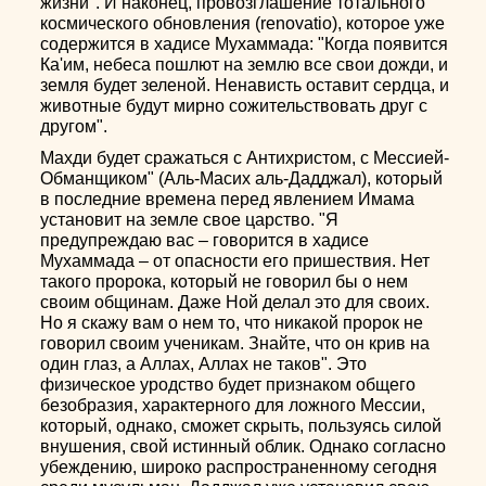
жизни". И наконец, провозглашение тотального
космического обновления (renovatio), которое уже
содержится в хадисе Мухаммада: "Когда появится
Ка'им, небеса пошлют на землю все свои дожди, и
земля будет зеленой. Ненависть оставит сердца, и
животные будут мирно сожительствовать друг с
другом".
Махди будет сражаться с Антихристом, с Мессией-
Обманщиком" (Аль-Масих аль-Дадджал), который
в последние времена перед явлением Имама
установит на земле свое царство. "Я
предупреждаю вас – говорится в хадисе
Мухаммада – от опасности его пришествия. Нет
такого пророка, который не говорил бы о нем
своим общинам. Даже Ной делал это для своих.
Но я скажу вам о нем то, что никакой пророк не
говорил своим ученикам. Знайте, что он крив на
один глаз, а Аллах, Аллах не таков". Это
физическое уродство будет признаком общего
безобразия, характерного для ложного Мессии,
который, однако, сможет скрыть, пользуясь силой
внушения, свой истинный облик. Однако согласно
убеждению, широко распространенному сегодня