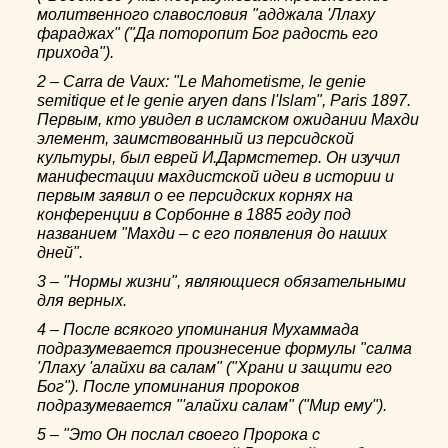
молитвенного славословия "адджала 'Ллаху
фараджах" ("Да поторопит Бог радость его
прихода").
2 – Carra de Vaux: "Le Mahometisme, le genie
semitique et le genie aryen dans l'Islam", Paris 1897.
Первым, кто увидел в исламском ожидании Махди
элемент, заимствованный из персидской
культуры, был еврей И.Дармстетер. Он изучил
манифестации махдистской идеи в истории и
первым заявил о ее персидских корнях на
конференции в Сорбонне в 1885 году под
названием "Махди – с его появления до наших
дней".
3 – "Нормы жизни", являющиеся обязательными
для верных.
4 – После всякого упоминания Мухаммада
подразумевается произнесение формулы "салма
'Ллаху 'алайхи ва салам" ("Храни и защити его
Бог"). После упоминания пророков
подразумевается "'алайхи салам" ("Мир ему").
5 – "Это Он послал своего Пророка с