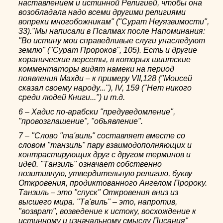
наставлением и истинной Религией, чтобы она
возобладала надо всеми другими религиями
вопреки многобожникам" ("Сурат Неуязвимости",
33)."Мы написали в Псалмах после Напоминания:
"Во истину мои справедливые слуги унаследуют
землю" ("Сурат Пророков", 105). Есть и другие
коранические версеты, в которых шиитские
комментаторы видят намеки на период
появления Махди – к примеру VII,128 ("Моисей
сказал своему народу..."), IV, 159 ("Нет никого
среди людей Книги...") и т.д.
6 – Хадис по-арабски "предуведомление",
"провозглашение", "объявление".
7 – "Слово "та'виль" составляет вместе со
словом "танзиль" пару взаимодополняющих и
контрастирующих друг с другом терминов и
идей. "Танзиль" означает собственно
позитивную, утвердительную религию, букву
Откровения, продиктованного Ангелом Пророку.
Танзиль – это "спуск" Откровения вниз из
высшего мира. "Та'виль" – это, напротив,
"возврат", возведение к истоку, восхождение к
истинному и изначальному смыслу Писания"