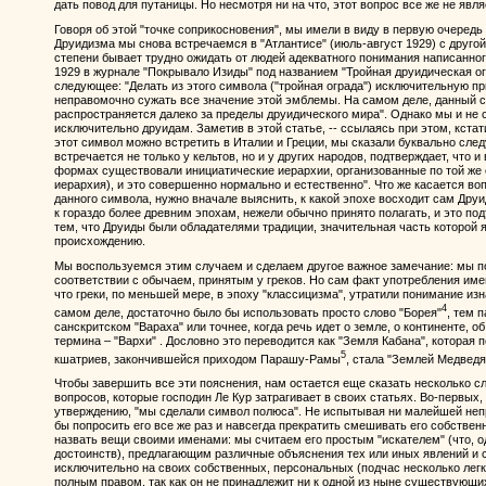
дать повод для путаницы. Но несмотря ни на что, этот вопрос все же не яв
Говоря об этой "точке соприкосновения", мы имели в виду в первую очередь
Друидизма мы снова встречаемся в "Атлантисе" (июль-август 1929) с другой 
степени бывает трудно ожидать от людей адекватного понимания написанног
1929 в журнале "Покрывало Изиды" под названием "Тройная друидическая ог
следующее: "Делать из этого символа ("тройная ограда") исключительную п
неправомочно сужать все значение этой эмблемы. На самом деле, данный с
распространяется далеко за пределы друидического мира". Однако мы и не 
исключительно друидам. Заметив в этой статье, -- ссылаясь при этом, кстати
этот символ можно встретить в Италии и Греции, мы сказали буквально след
встречается не только у кельтов, но и у других народов, подтверждает, что 
формах существовали инициатические иерархии, организованные по той же 
иерархия), и это совершенно нормально и естественно". Что же касается в
данного символа, нужно вначале выяснить, к какой эпохе восходит сам Друи
к гораздо более древним эпохам, нежели обычно принято полагать, и это под
тем, что Друиды были обладателями традиции, значительная часть которой 
происхождению.
Мы воспользуемся этим случаем и сделаем другое важное замечание: мы п
соответствии с обычаем, принятым у греков. Но сам факт употребления им
что греки, по меньшей мере, в эпоху "классицизма", утратили понимание из
4
самом деле, достаточно было бы использовать просто слово "Борея"
, тем 
санскритском "Вараха" или точнее, когда речь идет о земле, о континенте, о
термина – "Вархи" . Дословно это переводится как "Земля Кабана", которая 
5
кшатриев, закончившейся приходом Парашу-Рамы
, стала "Землей Медведя
Чтобы завершить все эти пояснения, нам остается еще сказать несколько с
вопросов, которые господин Ле Кур затрагивает в своих статьях. Во-первых, э
утверждению, "мы сделали символ полюса". Не испытывая ни малейшей непр
бы попросить его все же раз и навсегда прекратить смешивать его собствен
назвать вещи своими именами: мы считаем его простым "искателем" (что, о
достоинств), предлагающим различные объяснения тех или иных явлений и
исключительно на своих собственных, персональных (подчас несколько легк
полным правом, так как он не принадлежит ни к одной из ныне существующи