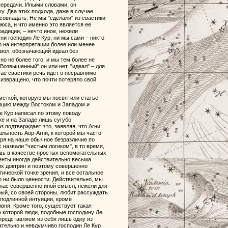
передачи. Иными словами, он
у. Два этих подхода, даже в случае
совпадать. Не мы "сделали" из свастики
юса, и что именно это является ее
адиции, – нечто иное, нежели
ни господин Ле Кур, ни мы сами – никто
о на интерпретации более или менее
имвол, обозначающий идеал без
, но не более того, и мы тем более не
"Возвышенный" он или нет, "идеал" – для
чае свастики речь идет о несравнимо
 извращено, что почти потеряло свой
меткой, которую мы посвятили статье
зицию между Востоком и Западом и
Ле Кур написал по этому поводу
ке и на Западе лишь сугубо
з подтверждает это, заявляя, что Агни
уальность Аор-Агни, к которой мы часто
тря на наше обычное безразличие по
с назвали "чистым логиком", в то время,
ишь в качестве простых вспомогательных
енты иногда действительно весьма
их доктрин и поэтому совершенно
ической точке зрения, и все остальное
о ни было ценности. Действительно, мы
я нас совершенно иной смысл, нежели для
орый, со своей стороны, любит рассуждать
 подлинной интуиции, кроме
вня. Кроме того, существует такая
 которой люди, подобные господину Ле
 представляем из себя лишь одну из
ательно и невдумчиво господин Ле Кур