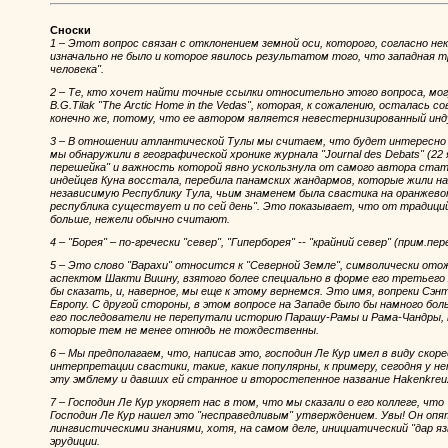
Сноски
1 – Этот вопрос связан с отклонением земной оси, которого, согласно 
изначально не было и которое явилось результатом того, что западная 
человека".
2 – Те, кто хочет найти точные ссылки относительно этого вопроса, мо
B.G.Tilak "The Arctic Home in the Vedas", которая, к сожалению, осталась 
конечно же, потому, что ее автором является невестернизированный инд
3 – В отношении атлантической Тулы мы считаем, что будет интересно
мы обнаружили в географической хронике журнала "Journal des Debats" (22
перешейка" и важность которой явно ускользнула от самого автора стать
индейцев Куна восстала, перебила панамских жандармов, которые жили на
независимую Республику Тула, чьим знаменем была свастика на оранжево
республика существует и по сей день". Это показывает, что от традици
больше, нежели обычно считают.
4 – "Борея" – по-гречески "север", "Гиперборея" -- "крайний север" (прим.пер
5 – Это слово "Варахи" относится к "Северной Земле", символически от
аспектом Шакти Вишну, взятого более специально в форме его третьего
бы сказать, и, наверное, мы еще к этому вернемся. Это имя, вопреки Сэнт
Европу. С другой стороны, в этом вопросе на Западе было бы намного бол
его последователи не перепутали историю Парашу-Рамы и Рама-Чандры, 
которые тем не менее отнюдь не тождественны.
6 – Мы предполагаем, что, написав это, господин Ле Кур имел в виду ско
интерпретации свастики, такие, какие популярны, к примеру, сегодня у н
эту эмблему и давших ей странное и второстепенное название Hakenkreuz
7 – Господин Ле Кур укоряет нас в том, что мы сказали о его коллеге, что
Господин Ле Кур нашел это "несправедливым" утверждением. Увы! Он опят
лингвистическими знаниями, хотя, на самом деле, инициатический "дар я
эрудиции.