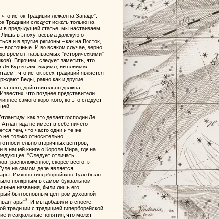
 что исток Традиции лежал на Западе".
ок Традиции следует искать только на
к и в предыдущей статье, мы настаиваем
 Лишь в эпоху, весьма далекую от
я и в другие регионы – как на Восток,
 – восточные. И во всяком случае, верно
о до времен, называемых "историческими"
ков). Впрочем, следует заметить, что
 Ле Кур и сам, видимо, не понимал,
итаем , что исток всех традиций является
рждают Веды, равно как и другие
я за него, действительно должна
Известно, что позднее представители
линнее самого короткого, но это следует
щей.
лантиду, как это делает господин Ле
 Атлантида не имеет в себе ничего
тся тем, что часто одни и те же
о не только относительно
и относительно вторичных центров,
 в нашей книге о Короле Мира, где на
следующее: "Следует отличать
ов, расположенное, скорее всего, в
 Туле на самом деле является
ары. Именно гиперборейское Туле было
 было полярным в самом буквальном
ичные названия, были лишь его
торый был основным центром духовной
3
анвантары"
. И мы добавили в сноске:
ой традиции с традицией гиперборейской
кие и сакральные понятия, что может