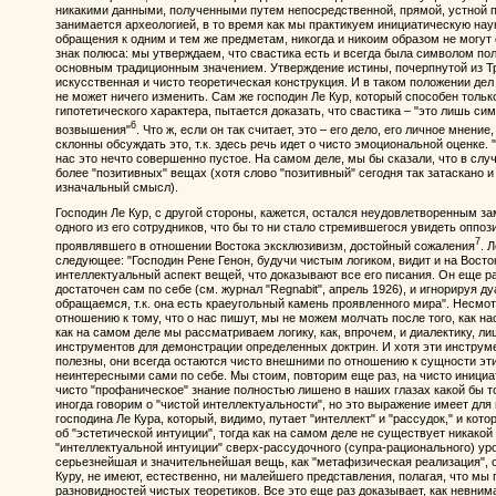
никакими данными, полученными путем непосредственной, прямой, устной 
занимается археологией, в то время как мы практикуем инициатическую наук
обращения к одним и тем же предметам, никогда и никоим образом не могут 
знак полюса: мы утверждаем, что свастика есть и всегда была символом пол
основным традиционным значением. Утверждение истины, почерпнутой из Тр
искусственная и чисто теоретическая конструкция. И в таком положении дел 
не может ничего изменить. Сам же господин Ле Кур, который способен тольк
гипотетического характера, пытается доказать, что свастика – "это лишь с
6
возвышения"
. Что ж, если он так считает, это – его дело, его личное мнение
склонны обсуждать это, т.к. здесь речь идет о чисто эмоциональной оценке. 
нас это нечто совершенно пустое. На самом деле, мы бы сказали, что в слу
более "позитивных" вещах (хотя слово "позитивный" сегодня так затаскано и
изначальный смысл).
Господин Ле Кур, с другой стороны, кажется, остался неудовлетворенным за
одного из его сотрудников, что бы то ни стало стремившегося увидеть оппо
7
проявлявшего в отношении Востока эксклюзивизм, достойный сожаления
. 
следующее: "Господин Рене Генон, будучи чистым логиком, видит и на Восто
интеллектуальный аспект вещей, что доказывают все его писания. Он еще ра
достаточен сам по себе (см. журнал "Regnabit", апрель 1926), и игнорируя д
обращаемся, т.к. она есть краеугольный камень проявленного мира". Несмо
отношению к тому, что о нас пишут, мы не можем молчать после того, как на
как на самом деле мы рассматриваем логику, как, впрочем, и диалектику, л
инструментов для демонстрации определенных доктрин. И хотя эти инструм
полезны, они всегда остаются чисто внешними по отношению к сущности эт
неинтересными сами по себе. Мы стоим, повторим еще раз, на чисто инициат
чисто "профаническое" знание полностью лишено в наших глазах какой бы т
иногда говорим о "чистой интеллектуальности", но это выражение имеет дл
господина Ле Кура, который, видимо, путает "интеллект" и "рассудок," и кот
об "эстетической интуиции", тогда как на самом деле не существует никакой
"интеллектуальной интуиции" сверх-рассудочного (супра-рационального) уро
серьезнейшая и значительнейшая вещь, как "метафизическая реализация", о
Куру, не имеют, естественно, ни малейшего представления, полагая, что мы
разновидностей чистых теоретиков. Все это еще раз доказывает, как невним