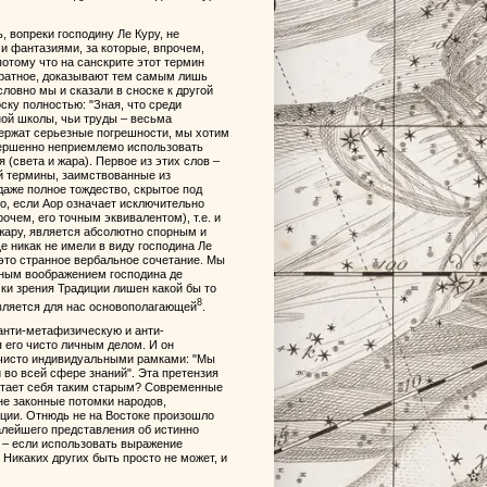
, вопреки господину Ле Куру, не
ми фантазиями, за которые, впрочем,
потому что на санскрите этот термин
 обратное, доказывают тем самым лишь
ловно мы и сказали в сноске к другой
ску полностью: "Зная, что среди
ной школы, чьи труды – весьма
держат серьезные погрешности, мы хотим
овершенно неприемлемо использовать
(света и жара). Первое из этих слов –
ой термины, заимствованные из
даже полное тождество, скрытое под
го, если Аор означает исключительно
рочем, его точным эквивалентом), т.е. и
к жару, является абсолютно спорным и
е никак не имели в виду господина Ле
это странное вербальное сочетание. Мы
йным воображением господина де
чки зрения Традиции лишен какой бы то
8
 является для нас основополагающей
.
 анти-метафизическую и анти-
 его чисто личным делом. И он
 чисто индивидуальными рамками: "Мы
во всей сфере знаний". Эта претензия
читает себя таким старым? Современные
не законные потомки народов,
иции. Отнюдь не на Востоке произошло
малейшего представления об истинно
 – если использовать выражение
Никаких других быть просто не может, и