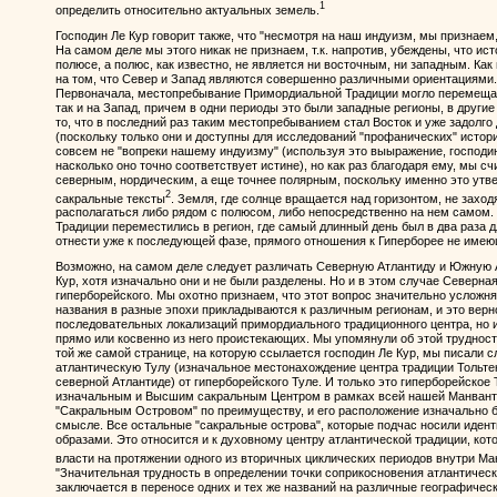
1
определить относительно актуальных земель.
Господин Ле Кур говорит также, что "несмотря на наш индуизм, мы признаем,
На самом деле мы этого никак не признаем, т.к. напротив, убеждены, что ист
полюсе, а полюс, как известно, не является ни восточным, ни западным. Ка
на том, что Север и Запад являются совершенно различными ориентациями.
Первоначала, местопребывание Примордиальной Традиции могло перемещатьс
так и на Запад, причем в одни периоды это были западные регионы, в другие
то, что в последний раз таким местопребыванием стал Восток и уже задолг
(поскольку только они и доступны для исследований "профанических" истори
совсем не "вопреки нашему индуизму" (используя это выыражение, господин
насколько оно точно соответствует истине), но как раз благодаря ему, мы сч
северным, нордическим, а еще точнее полярным, поскольку именно это утве
2
сакральные тексты
. Земля, где солнце вращается над горизонтом, не заход
располагаться либо рядом с полюсом, либо непосредственно на нем самом. 
Традиции переместились в регион, где самый длинный день был в два раза д
отнести уже к последующей фазе, прямого отношения к Гиперборее не имею
Возможно, на самом деле следует различать Северную Атлантиду и Южную Ат
Кур, хотя изначально они и не были разделены. Но и в этом случае Северная
гиперборейского. Мы охотно признаем, что этот вопрос значительно усложняе
названия в разные эпохи прикладываются к различным регионам, и это верн
последовательных локализаций примордиального традиционного центра, но 
прямо или косвенно из него проистекающих. Мы упомянули об этой трудности
той же самой странице, на которую ссылается господин Ле Кур, мы писали 
атлантическую Тулу (изначальное местонахождение центра традиции Тольтек
северной Атлантиде) от гиперборейского Туле. И только это гиперборейское
изначальным и Высшим сакральным Центром в рамках всей нашей Манвант
"Сакральным Островом" по преимуществу, и его расположение изначально
смысле. Все остальные "сакральные острова", которые подчас носили идент
образами. Это относится и к духовному центру атлантической традиции, ко
власти на протяжении одного из вторичных циклических периодов внутри М
"Значительная трудность в определении точки соприкосновения атлантическ
заключается в переносе одних и тех же названий на различные географичес