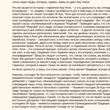
читал наши труды, которые, однако, никак не дают ему покоя.
Что же касается истории с термином Аор-Агни, – а эту дуальность мы отнюдь
игнорируем -- то, видимо, следует разобраться раз и навсегда со всеми эти
ответственен не только господин Ле Кур. "Агни достаточен уже сам по себе, 
означает огонь во всех его аспектах без исключения, и те, кто утверждает
свое полнейшее невежество в отношении индуистской традиции". Вот что дос
нашей статье, опубликованной в журнале "Regnabit". Приведем здесь эту сно
читателей "Regnabit" есть люди, которые интересуются теориями определен
интересные и достойные уважения в одних аспектах – в других аспектах со
сделать несколько критических замечаний. Так, мы должны сказать, что с
термины Аор и Агни для обозначения двух взаимодополняющих аспектов огня 
еврейское, второе – санскритское, и поэтому нельзя смешивать между соб
различных традиций, даже если между ними есть действительная связь или 
различием форм. Нельзя путать "синкретизм" и подлинный синтез. Кроме то
Свет, Агни – это огненный принцип, взятый в целом (латинское ignis было, вп
как свет, и как жар. Сведение этого термина лишь к его второму значению, 
неоправданным". Вряд ли следует уточнять, что, писав эти строки, мы вообщ
Кура. Мы думали только о Иероме де Парай-ле-Маньяле, который и изобрел 
также совершенно не имели в виду и фантазии, порожденные чрезмерно бу
Сарачага, который в наших глазах не имеет ни малейшего авторитета и с то
ни было ценности, а лишь эта точка зрения, точка зрения Традиции, всегда
Наконец, господин Ле Кур пользуется случаем, чтобы заново провозгласить
инициатическую теорию западного "индивидуализма", что, впрочем, является
добавляет с гордостью, показывающей, насколько сильно он еще ограничен
утверждаем нашу точку зрения, поскольку мы являемся предшественниками 
действительно является несколько странной. – Неужели господин Ле Кур с
люди Запада не только не являются ничьими предшественниками, они даже 
населявших Запад ранее, т.к. они потеряли ключ от своей собственной Трад
извращение традиционных знаний, что бы ни говорили те, кто не имеют ни 
восточных доктринах. Настоящими предшественниками во всех отношениях
господина Ле Кура – являются верные хранители Примордиальной Традиции. 
в настоящую эпоху они пребывают отнюдь не на Западе.