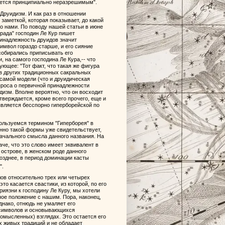
ляется принципиально неразрешимым".
 Друидизм. И как раз в отношении
заметкой, которая показывает, до какой
о нами. По поводу нашей статьи в июне
рада" господин Ле Кур пишет
ринадлежность друидов значит
имвол гораздо старше, и его сияние
собирались приписывать его
, на самого господина Ле Кура,-- что
ующее: "Тот факт, что такая же фигура
и в других традиционных сакральных
самой модели (что и друидическая
опроса о первичной принадлежности
дизм. Вполне вероятно, что он восходит
тверждается, кроме всего прочего, еще и
является бесспорно гиперборейской по
ользуемся термином "Гиперборея" в
енно такой формы уже свидетельствует,
начального смысла данного названия. На
паче, что это слово имеет эквивалент в
б острове, в женском роде данного
позднее, в период доминации касты
".
лов относительно трех или четырех
то касается свастики, из которой, по его
иязни к господину Ле Куру, мы хотели
ное положение с нашим. Пора, наконец,
днако, отнюдь не умаляет его
 символов и основывающихся
омысленных) взглядах. Это остается его
х живых традиций и не обладает