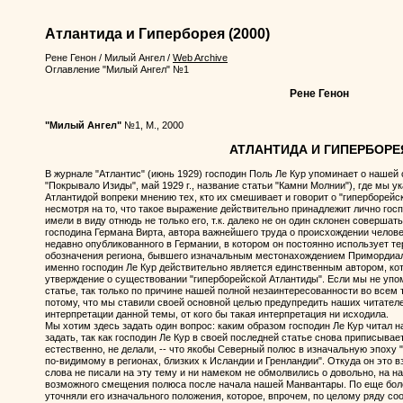
Атлантида и Гиперборея
(2000)
Рене Генон
/
Милый Ангел
/
Web Archive
Оглавление "Милый Ангел" №1
Рене Генон
"Милый Ангел"
№1, М., 2000
АТЛАНТИДА И ГИПЕРБОРЕ
В журнале "Атлантис" (июнь 1929) господин Поль Ле Кур упоминает о нашей 
"Покрывало Изиды", май 1929 г., название статьи "Камни Молнии"), где мы у
Атлантидой вопреки мнению тех, кто их смешивает и говорит о "гиперборейс
несмотря на то, что такое выражение действительно принадлежит лично госп
имели в виду отнюдь не только его, т.к. далеко не он один склонен совершат
господина Германа Вирта, автора важнейшего труда о происхождении человече
недавно опубликованного в Германии, в котором он постоянно использует те
обозначения региона, бывшего изначальным местонахождением Примордиаль
именно господин Ле Кур действительно является единственным автором, к
утверждение о существовании "гиперборейской Атлантиды". Если мы не уп
статье, так только по причине нашей полной незаинтересованности во всем т
потому, что мы ставили своей основной целью предупредить наших читателе
интерпретации данной темы, от кого бы такая интерпретация ни исходила.
Мы хотим здесь задать один вопрос: каким образом господин Ле Кур читал 
задать, так как господин Ле Кур в своей последней статье снова приписывае
естественно, не делали, -- что якобы Северный полюс в изначальную эпоху "б
по-видимому в регионах, близких к Исландии и Гренландии". Откуда он это 
слова не писали на эту тему и ни намеком не обмолвились о довольно, на н
возможного смещения полюса после начала нашей Манвантары. По еще бол
уточняли его изначального положения, которое, впрочем, по целому ряду с