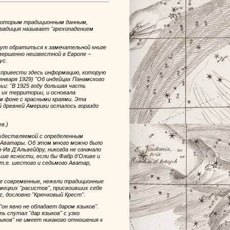
некоторым традиционным данным,
традиция называет "грехопадением
гут обратиться к замечательной книге
совершенно неизвестной в Европе –
ус.
 привести здесь информацию, которую
 января 1929) "Об индейцах Панамского
и: "В 1925 году большая часть
 их территории, и основала
м фоне с красными краями. Эта
й древней Америки осталось гораздо
ев.)
ождествляемой с определенным
 Аватары. Об этом много можно было
-Ив Д'Альвейдру, никогда не означало
ьше ясности, если бы Фабр д'Оливе и
т.е. шестого и седьмого Аватар,
рее современные, нежели традиционные
емецких "расистов", присвоивших себе
, дословно "Крючковый Крест".
 "он явно не обладает даром языков".
ь спутал "дар языков" с узко
зыков" не имеет никакого отношения к