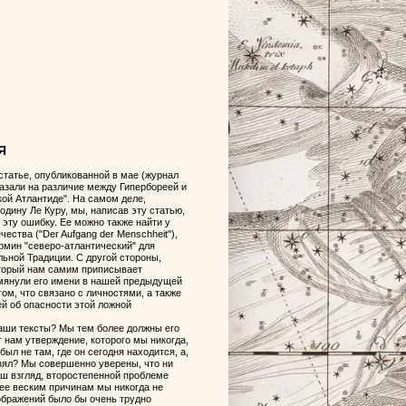
Я
статье, опубликованной в мае (журнал
казали на различие между Гипербореей и
кой Атлантиде". На самом деле,
одину Ле Куру, мы, написав эту статью,
ь эту ошибку. Ее можно также найти у
ства ("Der Aufgang der Menschheit"),
рмин "северо-атлантический" для
ной Традиции. С другой стороны,
оторый нам самим приписывает
омянули его имени в нашей предыдущей
ом, что связано с личностями, а также
й об опасности этой ложной
наши тексты? Мы тем более должны его
т нам утверждение, которого мы никогда,
ыл не там, где он сегодня находится, а,
взял? Мы совершенно уверены, что ни
аш взгляд, второстепенной проблеме
ее веским причинам мы никогда не
оображений было бы очень трудно