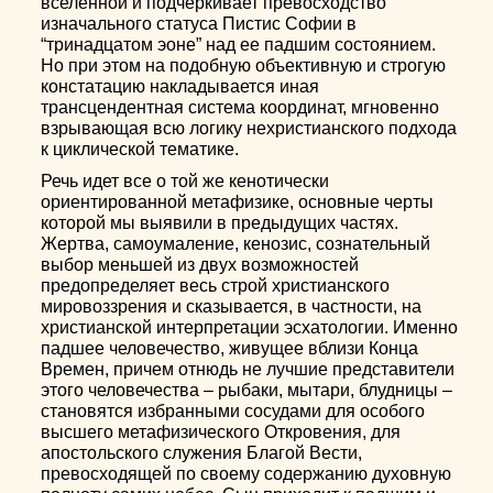
вселенной и подчеркивает превосходство
изначального статуса Пистис Софии в
“тринадцатом эоне” над ее падшим состоянием.
Но при этом на подобную объективную и строгую
констатацию накладывается иная
трансцендентная система координат, мгновенно
взрывающая всю логику нехристианского подхода
к циклической тематике.
Речь идет все о той же кенотически
ориентированной метафизике, основные черты
которой мы выявили в предыдущих частях.
Жертва, самоумаление, кенозис, сознательный
выбор меньшей из двух возможностей
предопределяет весь строй христианского
мировоззрения и сказывается, в частности, на
христианской интерпретации эсхатологии. Именно
падшее человечество, живущее вблизи Конца
Времен, причем отнюдь не лучшие представители
этого человечества – рыбаки, мытари, блудницы –
становятся избранными сосудами для особого
высшего метафизического Откровения, для
апостольского служения Благой Вести,
превосходящей по своему содержанию духовную