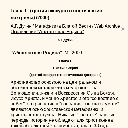
Глава L. (третий экскурс в гностические
доктрины)
(2000)
А.Г. Дугин
/
Метафизика Благой Вести
/
Web Archive
×
Оглавление "Абсолютная Родина"
А.Г.Дугин
"Абсолютная Родина"
, М., 2000
Глава L
Пистис София
(третий экскурс в гностические доктрины)
Христианство основано на центральном и
абсолютном метафизическом факте – на
Воплощении, жизни и Воскресении Сына Божия,
Исуса Христа. Именно Христос и его “сошествие с
небес”, его распятие и “попрание смертию смерти”
являются осью христианской метафизики и
христианского культа. Никакие “золотые” райские
периоды истории не обладают для христианина
такой абсолютной значимостью, как те 33 года,