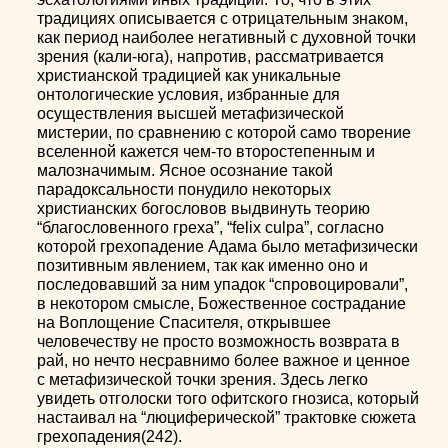
традициях описывается с отрицательным знаком,
как период наиболее негативный с духовной точки
зрения (кали-юга), напротив, рассматривается
христианской традицией как уникальные
онтологические условия, избранные для
осуществления высшей метафизической
мистерии, по сравнению с которой само творение
вселенной кажется чем-то второстепенным и
малозначимым. Ясное осознание такой
парадоксальности понудило некоторых
христианских богословов выдвинуть теорию
“благословенного греха”, “felix culpa”, согласно
которой грехопадение Адама было метафизически
позитивным явлением, так как именно оно и
последовавший за ним упадок “спровоцировали”,
в некотором смысле, Божественное сострадание
на Воплощение Спасителя, открывшее
человечеству не просто возможность возврата в
рай, но нечто несравнимо более важное и ценное
с метафизической точки зрения. Здесь легко
увидеть отголоски того офитского гнозиса, который
настаивал на “люциферической” трактовке сюжета
грехопадения(242).