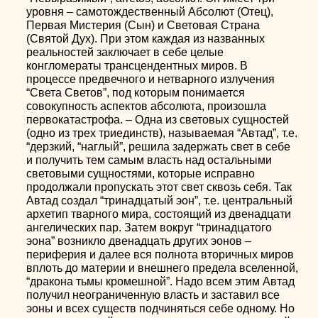
уровня – самотождественный Абсолют (Отец),
Первая Мистерия (Сын) и Световая Страна
(Святой Дух). При этом каждая из названных
реальностей заключает в себе целые
конгломераты трансцендентных миров. В
процессе предвечного и нетварного излучения
“Света Светов”, под которым понимается
совокупность аспектов абсолюта, произошла
первокатастрофа. – Одна из световых сущностей
(одно из трех триединств), называемая “Автад”, т.е.
“дерзкий, “наглый”, решила задержать свет в себе
и получить тем самым власть над остальными
световыми сущностями, которые исправно
продолжали пропускать этот свет сквозь себя. Так
Автад создал “тринадцатый эон”, т.е. центральный
архетип тварного мира, состоящий из двенадцати
ангелических пар. Затем вокруг “тринадцатого
эона” возникло двенадцать других эонов –
периферия и далее вся полнота вторичных миров
вплоть до материи и внешнего предела вселенной,
“дракона тьмы кромешной”. Надо всем этим Автад
получил неограниченную власть и заставил все
эоны и всех существ подчиняться себе одному. Но