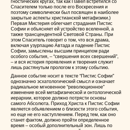
гностических кругах, так как Павел встретился со
Спасителем только после его Воскресения и
поэтому символически был посвящен в наиболее
закрытые аспекты христианской метафизики.)
Первая Мистерия облегчает страдания Пистис
Софии и объясняет ей устройство вселенной, а
также трансцендентной Световой Страны. При
этом Спаситель говорит о том, что вся драма,
включая узурпацию Автада и падение Пистис
Софии, замыслены высшим принципом ради
особого события, – “свершения всех свершений”,
– и вся история проявления и творения служит
лишь растянутым прологом к этому событию.
Данное событие носит в тексте “Пистис Софии”
однозначно эсхатологический смысл и означает
радикальное мгновенное “революционное”
изменение всей метафизической и онтологической
иерархии, которое должно потрясти основы
самого Абсолюта. Приход Христа к Пистис Софии
является объявлением о близости этого события,
но еще не его наступлением. Перед тем, как оно
станет фактом, должно пройти определенное
время – особый дополнительный эон. Лишь по