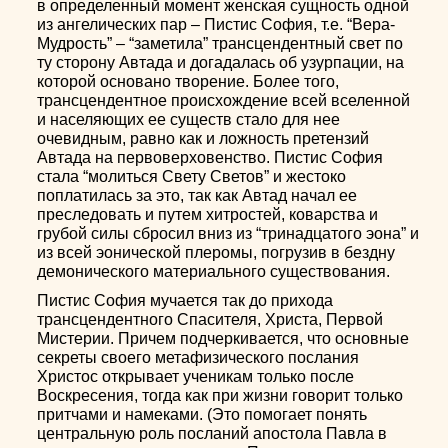
в определенный момент женская сущность одной
из ангелических пар – Пистис София, т.е. “Вера-
Мудрость” – “заметила” трансцендентный свет по
ту сторону Автада и догадалась об узурпации, на
которой основано творение. Более того,
трансцендентное происхождение всей вселенной
и населяющих ее существ стало для нее
очевидным, равно как и ложность претензий
Автада на первоверховенство. Пистис София
стала “молиться Свету Светов” и жестоко
поплатилась за это, так как Автад начал ее
преследовать и путем хитростей, коварства и
грубой силы сбросил вниз из “тринадцатого эона” и
из всей эонической плеромы, погрузив в бездну
демонического материального существования.
Пистис София мучается так до прихода
трансцендентного Спасителя, Христа, Первой
Мистерии. Причем подчеркивается, что основные
секреты своего метафизического послания
Христос открывает ученикам только после
Воскресения, тогда как при жизни говорит только
притчами и намеками. (Это помогает понять
центральную роль посланий апостола Павла в