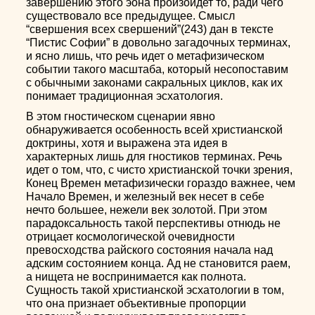
завершению этого эона произойдет то, ради чего
существовало все предыдущее. Смысл
“свершения всех свершений”(243) дан в тексте
“Пистис Софии” в довольно загадочных терминах,
и ясно лишь, что речь идет о метафизическом
событии такого масштаба, который несопоставим
с обычными законами сакральных циклов, как их
понимает традиционная эсхатология.
В этом гностическом сценарии явно
обнаруживается особенность всей христианской
доктрины, хотя и выражена эта идея в
характерных лишь для гностиков терминах. Речь
идет о том, что, с чисто христианской точки зрения,
Конец Времен метафизически гораздо важнее, чем
Начало Времен, и железный век несет в себе
нечто большее, нежели век золотой. При этом
парадоксальность такой перспективы отнюдь не
отрицает космологической очевидности
превосходства райского состояния начала над
адским состоянием конца. Ад не становится раем,
а нищета не воспринимается как полнота.
Сущность такой христианской эсхатологии в том,
что она признает объективные пропорции