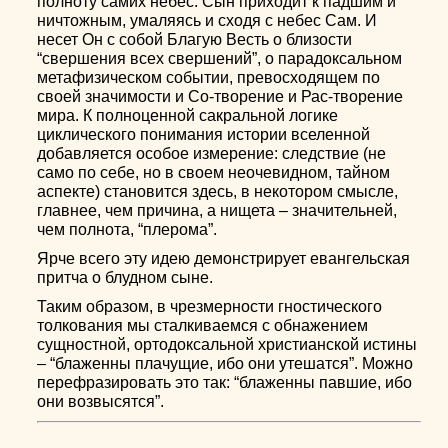
полноту самих небес. Сын приходит к падшим и
ничтожным, умаляясь и сходя с небес Сам. И
несет Он с собой Благую Весть о близости
“свершения всех свершений”, о парадоксальном
метафизическом событии, превосходящем по
своей значимости и Со-творение и Рас-творение
мира. К полноценной сакральной логике
циклического понимания истории вселенной
добавляется особое измерение: следствие (не
само по себе, но в своем неочевидном, тайном
аспекте) становится здесь, в некотором смысле,
главнее, чем причина, а нищета – значительней,
чем полнота, “плерома”.
Ярче всего эту идею демонстрирует евангельская
притча о блудном сыне.
Таким образом, в чрезмерности гностического
толкования мы сталкиваемся с обнажением
сущностной, ортодоксальной христианской истины
– “блаженны плачущие, ибо они утешатся”. Можно
перефразировать это так: “блаженны павшие, ибо
они возвысятся”.