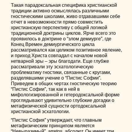
Такая парадоксальная специфика христианской
традиции активно осмыслялась различными
гностическими школами, живо отдававшими себе
отчет в невозможности прямо совместить
христианскую перспективу с общей логикой
традиционной доктрины циклов. Ярче всего это
проявилось в доктрине о “злом демиурге”, где
Конец Времен демиургического цикла
рассматривался как целиком позитивное явление,
и приход Христа совпадал с началом новой
нетварной эры – эры благодати. Еще глубже
рассматривали эту эсхатологическую
проблематику гностики, связанные с кругами,
разделявшими учение о “Пистис Софии”.
Приведем в общих чертах гностическую теорию
“Пистис Софии”, так как в ней в
мифологизированной и гетеродоксальной форме
проглядывают удивительно глубокие догадки о
метафизической сущности ортодоксальной
христианской эсхатологии.
“Пистис София” утверждает, что главным
метафизическим принципом является
“Невыразимый”, arretos, абсолют. Он имеет три