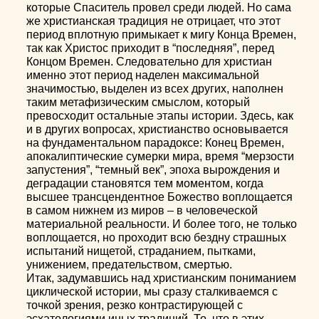
которые Спаситель провел среди людей. Но сама
же христианская традиция не отрицает, что этот
период вплотную примыкает к мигу Конца Времен,
так как Христос приходит в “последняя”, перед
Концом Времен. Следовательно для христиан
именно этот период наделен максимальной
значимостью, выделен из всех других, наполнен
таким метафизическим смыслом, который
превосходит остальные этапы истории. Здесь, как
и в других вопросах, христианство основывается
на фундаментальном парадоксе: Конец Времен,
апокалиптические сумерки мира, время “мерзости
запустения”, “темный век”, эпоха вырождения и
деградации становятся тем моментом, когда
высшее трансцендентное Божество воплощается
в самом нижнем из миров – в человеческой
материальной реальности. И более того, не только
воплощается, но проходит всю бездну страшных
испытаний нищетой, страданием, пытками,
унижением, предательством, смертью.
Итак, задумавшись над христианским пониманием
циклической истории, мы сразу сталкиваемся с
точкой зрения, резко контрастирующей с
эсхатологиями иных традиций. То, что в этих